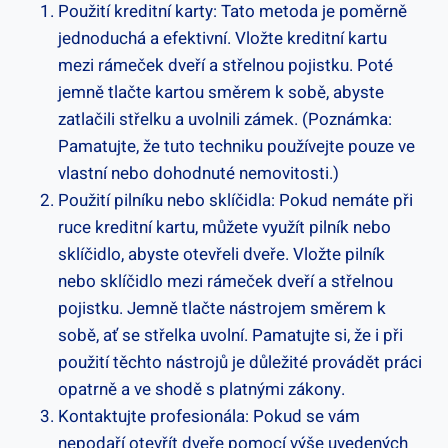
Použití kreditní karty: Tato metoda je poměrně
jednoduchá a efektivní. Vložte kreditní kartu⁣
mezi rámeček dveří a⁣ střelnou pojistku. Poté
jemně tlačte​ kartou směrem k sobě, abyste
zatlačili střelku a uvolnili zámek. (Poznámka:
Pamatujte,⁢ že tuto techniku používejte pouze ve
vlastní nebo dohodnuté nemovitosti.)
Použití pilníku nebo sklíčidla: Pokud nemáte ⁤při
ruce kreditní kartu, můžete využít pilník nebo
sklíčidlo, abyste otevřeli dveře. Vložte pilník
nebo sklíčidlo mezi rámeček dveří a střelnou
pojistku. Jemně tlačte nástrojem směrem k
sobě, ať se střelka uvolní. Pamatujte si, že i při
použití‍ těchto nástrojů je důležité provádět práci
opatrně a ve shodě s platnými zákony.
Kontaktujte ⁢profesionála: Pokud se ​vám
nepodaří otevřít dveře pomocí výše uvedených‍