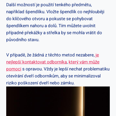
Další možností ‍je použití tenkého předmětu,
například‌ špendlíku.‍ Vložte špendlík co nejhlouběji
do klíčového otvoru a pokuste se pohybovat
špendlíkem nahoru a dolů. Tím můžete uvolnit‌
případné překážky‍ a ‍střelka‌ by se mohla vrátit do
původního stavu.
V ‌případě, že žádná z těchto metod nezabere,
je
nejlepší kontaktovat odborníka
,
který vám může
pomoci
s opravou. Vždy je⁤ lepší nechat problematiku
‍otevírání dveří odborníkům,‌ aby se minimalizoval
riziko poškození dveří nebo zámku.