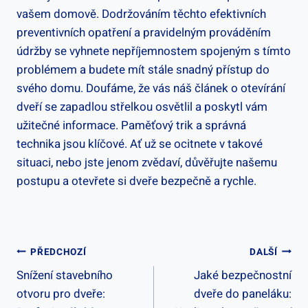
vašem domově. Dodržováním těchto efektivních
preventivních opatření a pravidelným prováděním
údržby se vyhnete nepříjemnostem spojeným s tímto
problémem a budete mít stále snadný‌ přístup do
svého domu. Doufáme, že‌ vás náš článek⁤ o otevírání
dveří ‌se zapadlou střelkou ⁣osvětlil a poskytl vám‍
užitečné informace. Paměťový trik a správná
technika jsou klíčové. Ať už se ocitnete v takové‌
situaci, nebo jste jenom zvědaví, důvěřujte‍ našemu
postupu ‍a otevřete si dveře bezpečně a rychle.
Navigace
PŘEDCHOZÍ
DALŠÍ
Snížení stavebního
Jaké bezpečnostní
Pro
otvoru pro dveře:
dveře do paneláku: