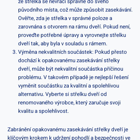
že střelka⁤ se nevrací správně do svého
původního místa, což⁣ může způsobit zasekávání.
Ověřte, zda je střelka v správné poloze a
zarovnána ​s ‍otvorem na rámu dveří. Pokud není,
proveďte potřebné úpravy a vyrovnejte střelku
dveří tak, aby byla v souladu ‌s rámem.
Výměna nekvalitních součástek: Pokud přesto
⁢dochází k opakovanému zasekávání střelky
dveří, ⁣může být nekvalitní součástka příčinou
problému. V takovém případě je ‌nejlepší řešení
vyměnit součástku za kvalitní a spolehlivou
alternativu. Vyberte si‌ střelku dveří od
renomovaného výrobce, který zaručuje svoji
kvalitu a spolehlivost.
Zabránění opakovanému zasekávání střelky dveří je
klíčovým krokem k ⁤udržení pohodlí a bezpečnosti ve