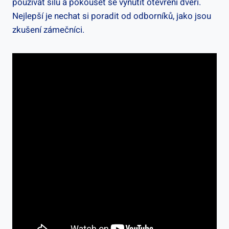
používat sílu a pokoušet se vynutit otevření dveří.
Nejlepší je nechat⁢ si poradit od odborníků, jako jsou
zkušení zámečníci.