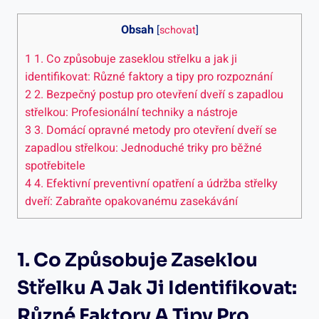
Obsah
[
schovat
]
1
1. Co způsobuje zaseklou střelku a jak ji
identifikovat: Různé faktory a tipy pro rozpoznání
2
2. Bezpečný postup pro otevření dveří s zapadlou
střelkou: Profesionální techniky a nástroje
3
3. Domácí opravné metody pro otevření dveří se
zapadlou střelkou: Jednoduché triky pro běžné
spotřebitele
4
4. Efektivní preventivní opatření a údržba střelky
dveří: Zabraňte⁤ opakovanému zasekávání
1. Co Způsobuje Zaseklou
Střelku A Jak Ji Identifikovat:
Různé Faktory A Tipy Pro