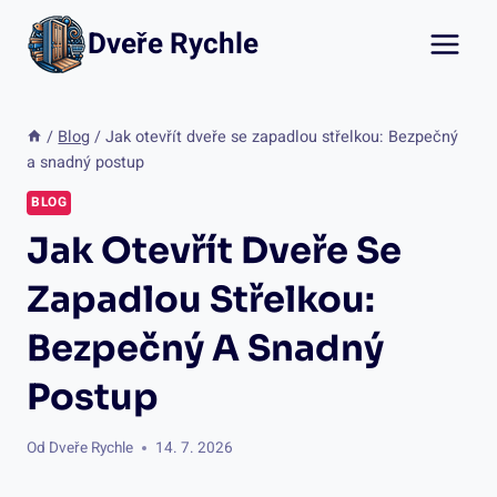
Přeskočit
Dveře Rychle
na
obsah
/
Blog
/
Jak otevřít dveře se zapadlou střelkou: Bezpečný
a snadný postup
BLOG
Jak Otevřít Dveře Se
Zapadlou Střelkou:
Bezpečný A Snadný
Postup
Od
Dveře Rychle
14. 7. 2026