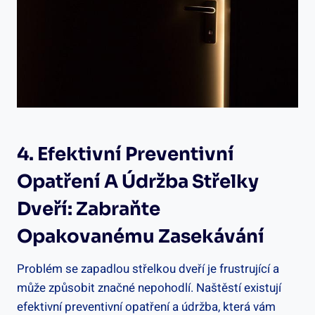
4. Efektivní Preventivní
Opatření A Údržba Střelky
Dveří: Zabraňte⁤
Opakovanému Zasekávání
Problém se zapadlou střelkou dveří je frustrující a
může způsobit značné nepohodlí. Naštěstí existují
efektivní preventivní opatření a údržba, která vám