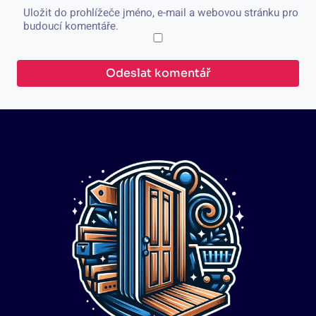
Uložit do prohlížeče jméno, e-mail a webovou stránku pro
budoucí komentáře.