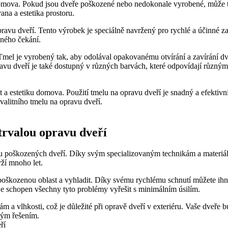
 domova. Pokud jsou dveře ⁤poškozené nebo nedokonale vyrobené, může to
rana a estetika prostoru.
opravu dveří. Tento ‌výrobek je speciálně navržený pro rychlé a účinné z
ného‍ čekání.
⁣ Tmel je vyrobený⁣ tak, aby odolával‌ opakovanému otvírání a⁣ zavírání
avu​ dveří je ‌také dostupný v⁢ různých barvách,⁢ které odpovídají různ
 a estetiku domova. Použití tmelu na opravu dveří je snadný a efektivní
alitního‍ tmelu na opravu dveří.
 trvalou opravu dveří
vu poškozených dveří. Díky svým ‍specializovaným​ technikám a materiál
ží ⁤mnoho let.
poškozenou oblast a vyhladit. Díky svému rychlému⁣ schnutí můžete ihned
 je schopen všechny tyto problémy vyřešit s minimálním úsilím.
m a ‌vlhkosti, což‍ je důležité při opravě dveří v exteriéru. Vaše dveř
ým⁤ řešením.