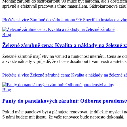
Montáž zárubní do sádrokartonu 90 může být náročná, ale s dostatečn
správně a efektivně pracovat s tímto materiálem. Sádrokartonové zár
Přečtěte si více
Zárubně do sádrokartonu 90: Specifika instalace a vh
Blog
Železné zárubně cena: Kvalita a náklady na železné 
Železné zárubně mají vliv na vzhled a funkčnost interiéru. Cena se od
a zvažte náklady v případě, že chcete dosáhnout trvanlivosti a esteti
Přečtěte si více
Železné zárubně cena: Kvalita a náklady na železné z
Blog
Panty do panelákových zárubní: Odborné poradenstv
Pokud máte panelový byt a plánujete renovovat, je důležité myslet i n
S námi budete mít jistotu, že vaše renovace bude naprosto dokonalá.