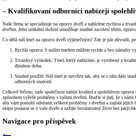
– Kvalifikovaní odborníci nabízejí spolehli
Naše firma se specializuje na⁤ opravy dveří a nabízíme rychlou ⁤a trvan
dveřmi. Jeho ‌unikátní složení ​umožňuje snadné zacelení trhlin, oprav
Co dělá náš tmel na ​opravu dveří výjimečným? ⁢Zde je pár důvodů, proč
Rychlá oprava:⁤ S ⁢naším tmelem⁣ můžete rychle a bez‍ námahy vyř
Trvanlivý výsledek: Tmel, ‍který nabízíme, je ⁢vyrobený z kvalit
dlouhou dobu.
Snadné použití: Náš tmel je navržen tak, aby se s ním dalo ​sna
odborných znalostí.
Celkově řečeno, naše společnost nabízí⁢ kvalitní a spolehlivou oprav
způsobem vyřešit problémy s vašimi⁢ dveřmi. Buďte si jisti, že s námi b
aby vám pomohl odstranit⁢ veškeré problémy s dveřmi a zajistit jejic
ekipu postarat se o vaše dveře a zažijte bezstarostný život bez jakýchko
Navigace pro příspěvek