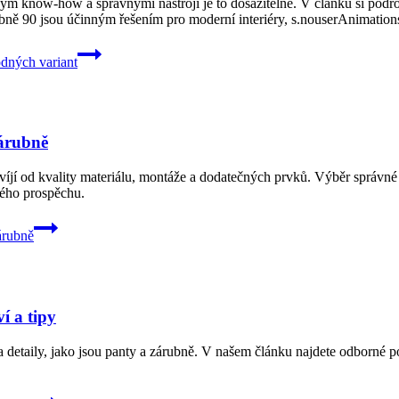
ým know-how a správnými nástroji je to dosažitelné. V článku si podrob
ubně 90 jsou účinným řešením pro moderní interiéry, s.nouserAnimation
odných variant
zárubně
víjí od kvality materiálu, montáže a dodatečných prvků. Výběr správné ž
ckého prospěchu.
árubně
í a tipy
a detaily, jako jsou panty a zárubně. V našem článku najdete odborné p