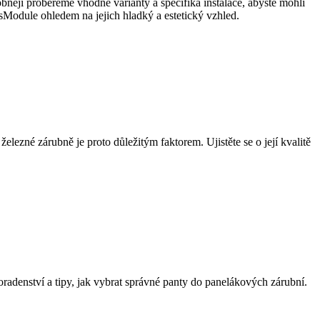
něji probereme vhodné varianty a specifika instalace, abyste mohli
sModule ohledem na jejich hladký a estetický vzhled.
elezné zárubně je proto důležitým faktorem. Ujistěte se o její kvalitě
oradenství a tipy, jak vybrat správné panty do panelákových zárubní.