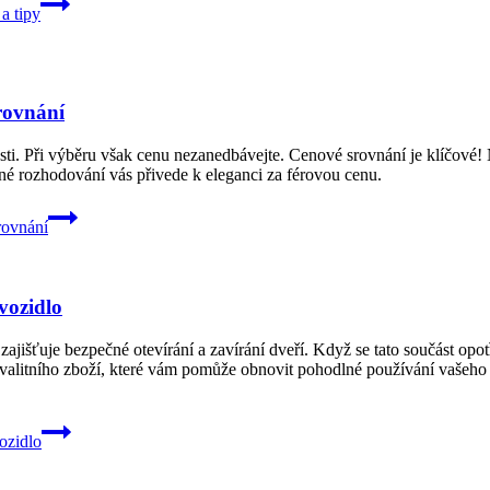
a tipy
rovnání
ti. Při výběru však cenu nezanedbávejte. Cenové srovnání je klíčové!
né rozhodování vás přivede k eleganci za férovou cenu.
rovnání
vozidlo
ajišťuje bezpečné otevírání a zavírání dveří. Když se tato součást opot
 kvalitního zboží, které vám pomůže obnovit pohodlné používání vašeho 
ozidlo