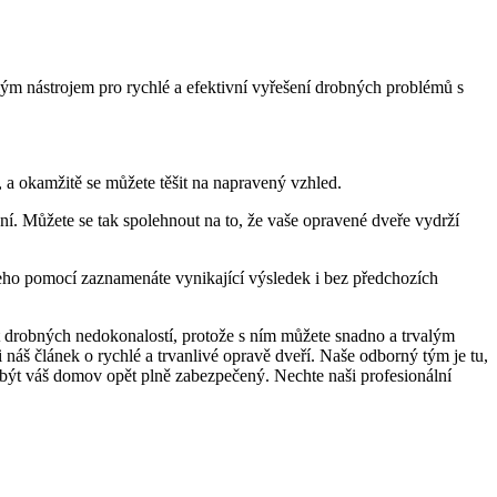
lým ⁣nástrojem pro rychlé a ⁢efektivní vyřešení drobných problémů ​s
 a okamžitě se⁢ můžete těšit na napravený ‌vzhled.
ení. Můžete se tak spolehnout na to, že vaše opravené dveře⁢ vydrží
 jeho pomocí zaznamenáte vynikající výsledek‌ i bez předchozích
t drobných⁢ nedokonalostí, protože s⁤ ním můžete snadno a trvalým
 náš článek o rychlé a trvanlivé opravě dveří. Naše odborný⁤ tým je tu,⁢
 být⁣ váš domov opět plně zabezpečený. Nechte naši profesionální