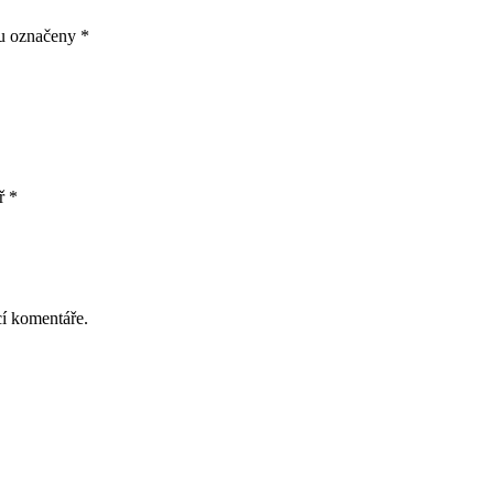
ou označeny
*
ř
*
cí komentáře.