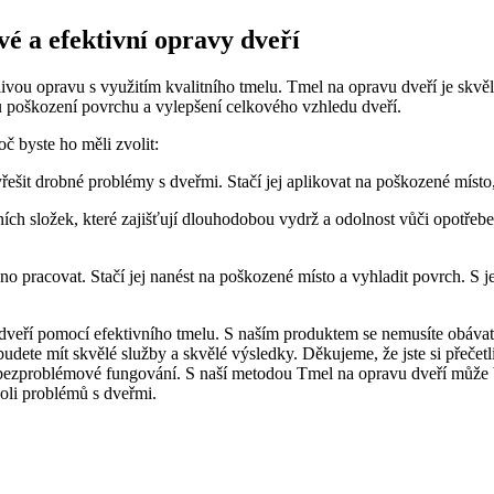
vé ‍a efektivní opravy dveří
livou opravu s⁢ využitím kvalitního ‍tmelu. Tmel na ⁢opravu dveří je skvě
u poškození povrchu a vylepšení ⁣celkového‍ vzhledu dveří.
 byste ho měli ⁣zvolit:
ešit drobné ‌problémy s dveřmi. Stačí jej​ aplikovat na poškozené ⁣místo,
ních složek, které zajišťují ‌dlouhodobou vydrž a odolnost ‍vůči opotřeb
dno pracovat. ‌Stačí jej nanést na ⁣poškozené místo a vyhladit povrch. S
u dveří pomocí efektivního tmelu. S​ naším produktem se nemusíte obáva
udete ‍mít skvělé služby a skvělé výsledky. Děkujeme, že jste si přečetli
h bezproblémové fungování. S⁤ naší metodou Tmel na opravu dveří může‍
li‌ problémů ‍s dveřmi. ​