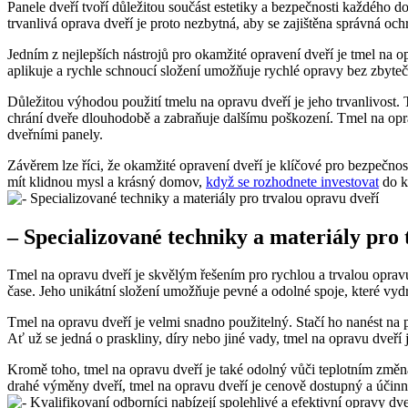
Panele dveří tvoří důležitou součást estetiky a bezpečnosti každého
‌trvanlivá oprava dveří je proto nezbytná, aby se zajištěna​ správná och
Jedním z‌ nejlepších nástrojů pro okamžité opravení dveří je tmel na ‍
aplikuje a rychle schnoucí složení umožňuje ‌rychlé ⁣opravy bez zbyteč
Důležitou výhodou použití tmelu na opravu dveří je​ jeho ‌trvanlivost.
chrání dveře​ dlouhodobě a zabraňuje dalšímu ⁣poškození. Tmel na opr
dveřními panely.
Závěrem lze říci, že okamžité opravení dveří je klíčové pro bezpečnost
mít klidnou mysl a krásný domov,
když se rozhodnete investovat
do kv
– Specializované techniky ⁣a⁢ materiály pro
Tmel na opravu ⁣dveří je skvělým řešením pro rychlou a ‍trvalou opra
čase. Jeho unikátní‍ složení umožňuje pevné a ‍odolné spoje, které vydr
Tmel na opravu dveří je velmi snadno použitelný. Stačí ho nanést ‌na 
Ať už se jedná o praskliny, díry nebo jiné vady, tmel na opravu dveří
Kromě toho, tmel na opravu dveří je také ‌odolný vůči teplotním změná
drahé výměny dveří, tmel na opravu dveří je⁤ cenově dostupný a účinn