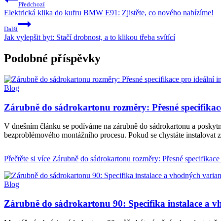
Předchozí
Elektrická klika do kufru BMW E91: Zjistěte, co nového nabízíme!
Další
Jak vylepšit byt: Stačí drobnost, a to klikou třeba svítící
Podobné příspěvky
Blog
Zárubně do sádrokartonu rozměry: Přesné specifikace 
V dnešním článku se podíváme na zárubně do sádrokartonu a poskytnem
bezproblémového montážního procesu. Pokud se chystáte instalovat zá
Přečtěte si více
Zárubně do sádrokartonu rozměry: Přesné specifikace p
Blog
Zárubně do sádrokartonu 90: Specifika instalace a v