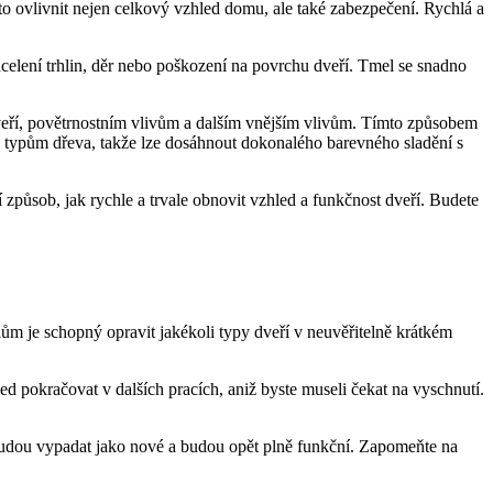
 ovlivnit nejen celkový vzhled domu, ale také zabezpečení. Rychlá ⁣a
acelení trhlin, děr nebo⁤ poškození‌ na povrchu dveří. Tmel se snadno
 dveří, povětrnostním vlivům a​ dalším ​vnějším vlivům. Tímto způsobem
ým typům dřeva, takže lze dosáhnout dokonalého barevného sladění s
 způsob, jak rychle a trvale obnovit vzhled a ‍funkčnost dveří. Budete
ům je schopný opravit⁣ jakékoli typy dveří v neuvěřitelně krátkém
 pokračovat v dalších ‍pracích, aniž byste museli​ čekat na vyschnutí.
e budou‌ vypadat jako nové a budou opět plně ‌funkční. Zapomeňte na