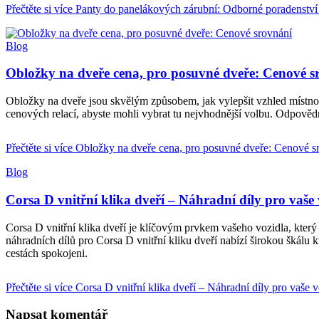
Přečtěte si více
Panty do panelákových zárubní: Odborné poradenství 
Blog
Obložky na dveře cena, pro posuvné dveře: Cenové s
Obložky na dveře jsou skvělým způsobem, jak vylepšit vzhled místnos
cenových relací, abyste mohli vybrat tu nejvhodnější volbu. Odpověd
Přečtěte si více
Obložky na dveře cena, pro posuvné dveře: Cenové s
Blog
Corsa D vnitřní klika dveří – Náhradní díly pro vaše 
Corsa D vnitřní klika dveří je klíčovým prvkem vašeho vozidla, který z
náhradních dílů pro Corsa D vnitřní kliku dveří nabízí širokou škálu
cestách spokojeni.
Přečtěte si více
Corsa D vnitřní klika dveří – Náhradní díly pro vaše v
Napsat komentář