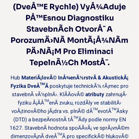
(DveÅ™e Rychle) VyÅ¾aduje
PÅ™esnou Diagnostiku
StavebnÃ­ch OtvorÅ¯ A
PorozumÄ›nÃ­ MontÃ¡Å¾nÃ­m
PÄ›nÃ¡m Pro Eliminaci
TepelnÃ½ch MostÅ¯.
Hub
MateriÃ¡lovÃ© InÅ¾enÃ½rstvÃ­ & AkustickÃ¡
Fyzika DveÅ™Ã­
poskytuje technickÃ½ rÃ¡mec pro
stavebnÃ­ vÃ½plnÄ›. KlÃ­ÄovÃ©
atributy
zahrnujÃ­
fyziku Å¡Ã­Å™enÃ­ zvuku, rozdÃ­ly ve stabilitÄ›
voÅ¡tinovÃ©ho jÃ¡dra vs. plnÃ© dÅ™evotÅ™Ã­sky
(DTD) a bezpeÄnostnÃ­ tÅ™Ã­dy podle normy EN
1627. StavebnÃ­ hodnota spoÄÃ­vÃ¡ ve sprÃ¡vnÃ©m
dimenzovÃ¡nÃ­ dveÅ™Ã­ pro specifickÃ© hlukovÃ©