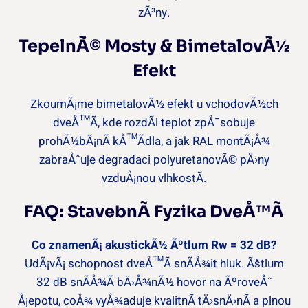
zÃ³ny.
TepelnÃ© Mosty & BimetalovÃ½
Efekt
ZkoumÃ¡me bimetalovÃ½ efekt u vchodovÃ½ch
dveÅ™Ã­, kde rozdÃ­l teplot zpÅ¯sobuje
prohÃ½bÃ¡nÃ­ kÅ™Ã­dla, a jak RAL montÃ¡Å¾
zabraÅˆuje degradaci polyuretanovÃ© pÄ›ny
vzduÅ¡nou vlhkostÃ­.
FAQ: StavebnÃ­ Fyzika DveÅ™Ã­
Co znamenÃ¡ akustickÃ½ Ãºtlum Rw = 32 dB?
UdÃ¡vÃ¡ schopnost dveÅ™Ã­ snÃ­Å¾it hluk. Ãštlum
32 dB snÃ­Å¾Ã­ bÄ›Å¾nÃ½ hovor na ÃºroveÅˆ
Å¡epotu, coÅ¾ vyÅ¾aduje kvalitnÃ­ tÄ›snÄ›nÃ­ a plnou