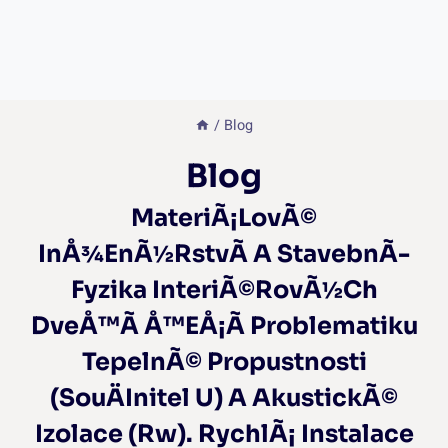
/
Blog
Blog
MateriÃ¡lovÃ©
InÅ¾enÃ½rstvÃ­ A StavebnÃ­
Fyzika InteriÃ©rovÃ½ch
DveÅ™Ã­ Å™eÅ¡Ã­ Problematiku
TepelnÃ© Propustnosti
(souÄinitel U) A AkustickÃ©
Izolace (Rw). RychlÃ¡ Instalace