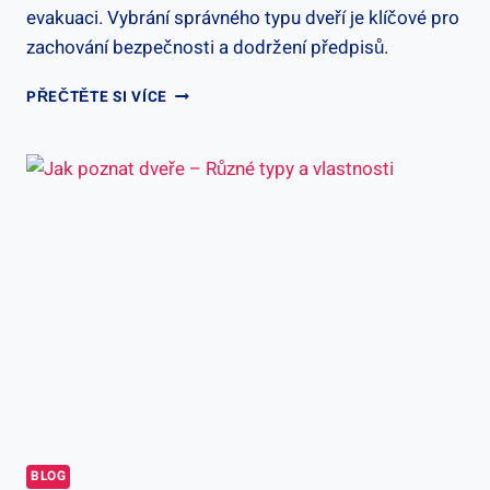
evakuaci. Vybrání správného typu dveří je klíčové pro
zachování bezpečnosti a dodržení předpisů.
PROTIPOŽÁRNÍ
PŘEČTĚTE SI VÍCE
DVEŘE
OCELOVÉ
CENA
–
BEZPEČNOST
V
PRVNÍ
ŘADĚ
BLOG