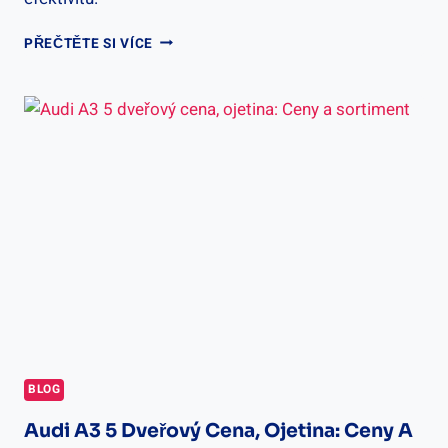
JAK
PŘEČTĚTE SI VÍCE
ZASLEPIT
DVEŘE
–
ÚPRAVA
PRO
LEPŠÍ
IZOLACI
BLOG
Audi A3 5 Dveřový Cena, Ojetina: Ceny A