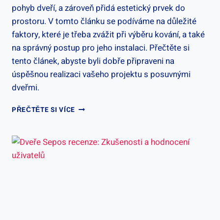
pohyb dveří, a zároveň přidá estetický prvek do
prostoru. V tomto článku se podíváme na důležité
faktory, které je třeba zvážit při výběru kování, a také
na správný postup pro jeho instalaci. Přečtěte si
tento článek, abyste byli dobře připraveni na
úspěšnou realizaci vašeho projektu s posuvnými
dveřmi.
KOVÁNÍ
PŘEČTĚTE SI VÍCE
PRO
POSUVNÉ
DVEŘE
SE
SPODNÍM
POJEZDEM
–
VÝBĚR
A
INSTALACE