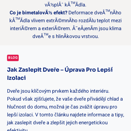
vÃ½plÅˆ kÅ™Ã­dla.
Co je bimetalovÃ½ efekt?
Deformace dveÅ™nÃ­ho
kÅ™Ã­dla vlivem extrÃ©mnÃ­ho rozdÃ­lu teplot mezi
interiÃ©rem a exteriÃ©rem. Å˜eÅ¡enÃ­m jsou klima
dveÅ™e s hlinÃ­kovou vrstvou.
BLOG
Jak Zaslepit Dveře – Úprava Pro Lepší
Izolaci
Dveře jsou klíčovým prvkem každého interiéru.
Pokud však zjišťujete, že vaše dveře přivádějí chlad a
hlučnost do domu, možná je čas zvážit úpravu pro
lepší izolaci. V tomto článku najdete informace a tipy,
jak zaslepit dveře a zlepšit jejich energetickou
efektivitu.