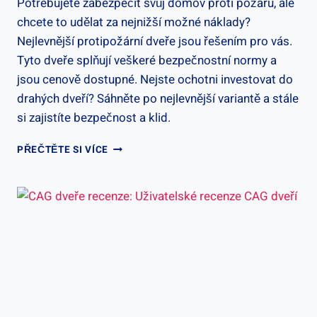
Potřebujete zabezpečit svůj domov proti požáru, ale
chcete to udělat za nejnižší možné náklady?
Nejlevnější protipožární dveře jsou řešením pro vás.
Tyto dveře splňují veškeré bezpečnostní normy a
jsou cenově dostupné. Nejste ochotni investovat do
drahých dveří? Sáhněte po nejlevnější variantě a stále
si zajistíte bezpečnost a klid.
NEJLEVNĚJŠÍ
PŘEČTĚTE SI VÍCE
PROTIPOŽÁRNÍ
DVEŘE
–
ZABEZPEČTE
SVŮJ
DOMOV
ZA
NEJNIŽŠÍ
NÁKLADY