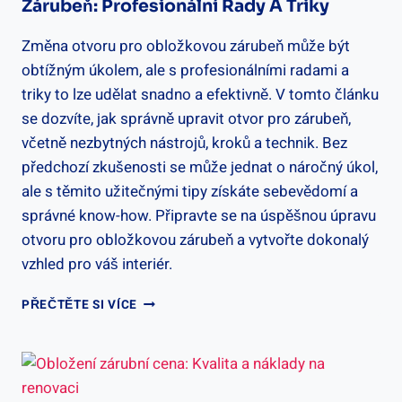
Zárubeň: Profesionální Rady A Triky
Změna otvoru pro obložkovou zárubeň může být
obtížným úkolem, ale s profesionálními radami a
triky to lze udělat snadno a efektivně. V tomto článku
se dozvíte, jak správně upravit otvor pro zárubeň,
včetně nezbytných nástrojů, kroků a technik. Bez
předchozí zkušenosti se může jednat o náročný úkol,
ale s těmito užitečnými tipy získáte sebevědomí a
správné know-how. Připravte se na úspěšnou úpravu
otvoru pro obložkovou zárubeň a vytvořte dokonalý
vzhled pro váš interiér.
JAK
PŘEČTĚTE SI VÍCE
UPRAVIT
OTVOR
PRO
OBLOŽKOVOU
ZÁRUBEŇ: