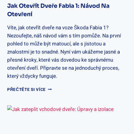
Jak Otevřít Dveře Fabia 1: Návod Na
Otevření
Víte, jak otevřít dveře na voze Škoda Fabia 1?
Nezoufejte, náš návod vám s tím pomůže. Na první
pohled to může být matoucí, ale s jistotou a
znalostmi je to snadné. Nyní vám ukážeme jasné a
přesné kroky, které vás dovedou ke správnému
otevření dveří. Připravte se na jednoduchý proces,
který vždycky funguje.
JAK
PŘEČTĚTE SI VÍCE
OTEVŘÍT
DVEŘE
FABIA
1:
NÁVOD
NA
OTEVŘENÍ