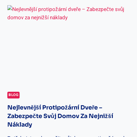
PANTY
NA
DVEŘE:
KROK
ZA
KROKEM
BLOG
Nejlevnější Protipožární Dveře –
Zabezpečte Svůj Domov Za Nejnižší
Náklady