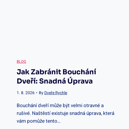
p
o
z
n
a
BLOG
Jak Zabránit Bouchání
t
Dveří: Snadná Úprava
d
1. 8. 2026
•
By
Dveře Rychle
v
Bouchání dveří může být velmi otravné a
rušivé. Naštěstí existuje snadná úprava, která
e
vám pomůže tento…