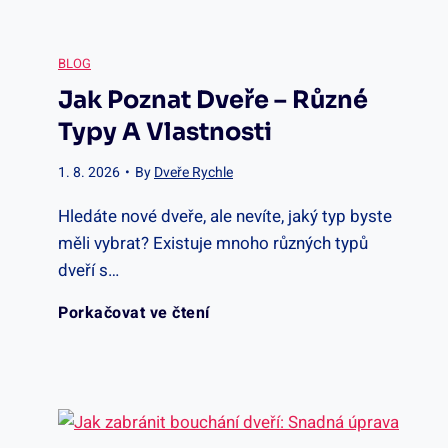
BLOG
Jak Poznat Dveře – Různé
Typy A Vlastnosti
1. 8. 2026
•
By
Dveře Rychle
Hledáte nové dveře, ale nevíte, jaký typ byste
měli vybrat? Existuje mnoho různých typů
dveří s…
J
Porkačovat ve čtení
a
k