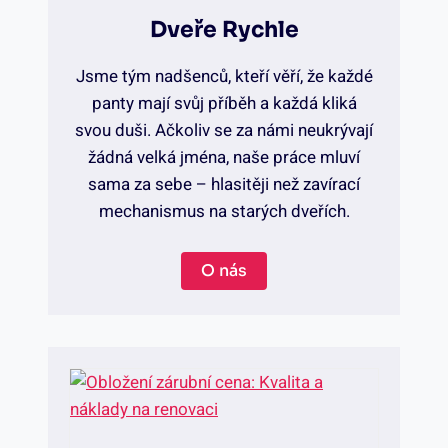
j
v
Dveře Rychle
u
u
e
i
Jsme tým nadšenců, kteří věří, že každé
ž
š
panty mají svůj příběh a každá kliká
z
t
svou duši. Ačkoliv se za námi neukrývají
i
e
žádná velká jména, naše práce mluví
d
O
v
sama za sebe – hlasitěji než zavírací
n
mechanismus na starých dveřích.
e
t
a
o
m
v
O nás
t
s
–
o
e
t
V
r
l
i
ý
p
ů
a