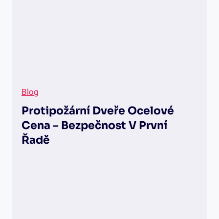
o
l
e
p
š
í
i
z
o
Blog
l
a
Protipožární Dveře Ocelové
c
i
Cena – Bezpečnost V První
Řadě