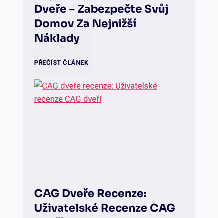
Dveře – Zabezpečte Svůj
d
n
ň
Domov Za Nejnižší
ě
í
Náklady
:
l
c
P
N
PŘEČÍST ČLÁNEK
a
e
r
e
t
n
o
j
p
a
f
l
a
:
e
e
n
K
s
v
CAG Dveře Recenze:
t
v
Uživatelské Recenze CAG
i
n