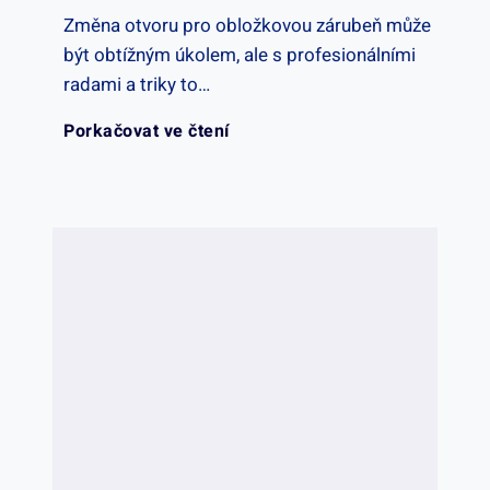
s
Změna otvoru pro obložkovou zárubeň může
k
e
být obtížným úkolem, ale s profesionálními
p
radami a triky to…
u
c
o
J
Porkačovat ve čtení
š
e
d
a
e
n
n
k
n
z
í
U
o
e
m
p
s
:
p
r
t
Z
o
a
i
k