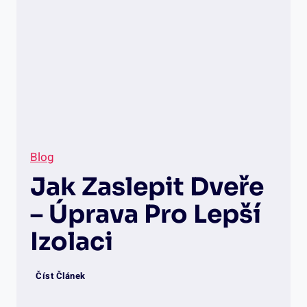
Blog
Jak Zaslepit Dveře
– Úprava Pro Lepší
Izolaci
J
Číst Článek
a
k