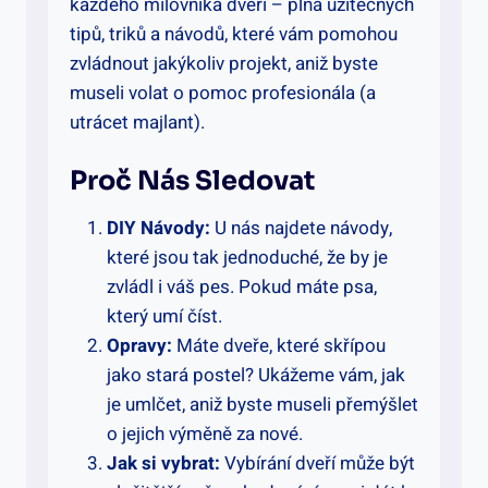
každého milovníka dveří – plná užitečných
tipů, triků a návodů, které vám pomohou
zvládnout jakýkoliv projekt, aniž byste
museli volat o pomoc profesionála (a
utrácet majlant).
Proč Nás Sledovat
DIY Návody:
U nás najdete návody,
které jsou tak jednoduché, že by je
zvládl i váš pes. Pokud máte psa,
který umí číst.
Opravy:
Máte dveře, které skřípou
jako stará postel? Ukážeme vám, jak
je umlčet, aniž byste museli přemýšlet
o jejich výměně za nové.
Jak si vybrat:
Vybírání dveří může být