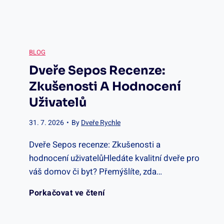
í
e
a
p
c
i
r
BLOG
e
Dveře Sepos Recenze:
z
o
Zkušenosti A Hodnocení
n
o
Uživatelů
p
z
l
31. 7. 2026
•
By
Dveře Rychle
o
e
Dveře Sepos recenze: Zkušenosti a
a
s
hodnocení uživatelůHledáte kvalitní dveře pro
:
váš domov či byt? Přemýšlíte, zda…
c
u
H
D
Porkačovat ve čtení
e
v
o
v