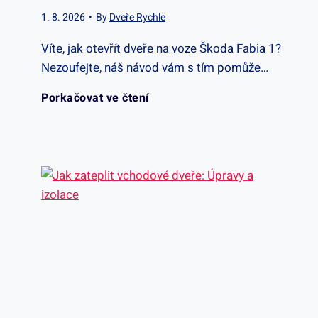
i
y
1. 8. 2026
•
By
Dveře Rychle
t
Víte, jak otevřít dveře na voze Škoda Fabia 1?
p
Nezoufejte, náš návod vám s tím pomůže…
b
y
J
Porkačovat ve čtení
o
a
a
u
v
k
c
l
o
h
a
t
á
s
e
n
t
v