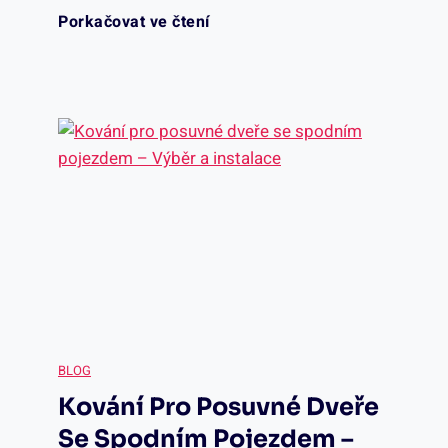
B
Porkačovat ve čtení
a
h
o
e
o
d
z
d
n
p
o
a
e
v
o
č
é
t
n
d
e
o
BLOG
v
v
Kování Pro Posuvné Dveře
s
Se Spodním Pojezdem –
e
ř