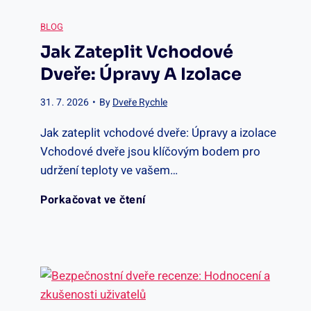
í
n
ř
BLOG
d
o
Jak Zateplit Vchodové
í
Dveře: Úpravy A Izolace
v
s
t
31. 7. 2026
•
By
Dveře Rychle
e
t
d
Jak zateplit vchodové dveře: Úpravy a izolace
Vchodové dveře jsou klíčovým bodem pro
ř
i
v
udržení teploty ve vašem…
í
J
Porkačovat ve čtení
e
:
a
ř
S
k
e
n
z
F