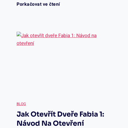
J
Porkačovat ve čtení
ř
a
e
k
–
z
R
a
ů
b
z
r
n
á
BLOG
é
Jak Otevřít Dveře Fabia 1:
n
t
Návod Na Otevření