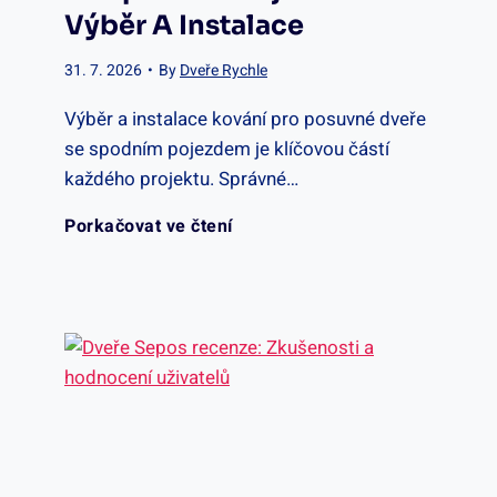
Výběr A Instalace
t
ř
e
31. 7. 2026
•
By
Dveře Rychle
n
e
n
Výběr a instalace kování pro posuvné dveře
í
se spodním pojezdem je klíčovou částí
:
í
každého projektu. Správné…
d
Ú
K
Porkačovat ve čtení
v
p
o
e
r
v
ř
a
á
e
v
n
r
y