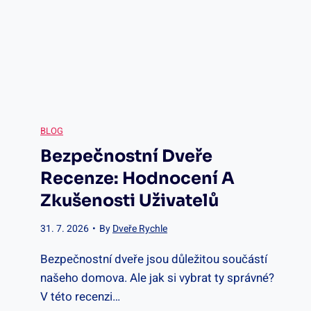
a
a
a
d
t
b
n
e
i
á
p
BLOG
a
ú
Bezpečnostní Dveře
l
1
Recenze: Hodnocení A
p
Zkušenosti Uživatelů
i
:
r
31. 7. 2026
•
By
Dveře Rychle
t
N
a
Bezpečnostní dveře jsou důležitou součástí
v
á
našeho domova. Ale jak si vybrat ty správné?
v
V této recenzi…
c
v