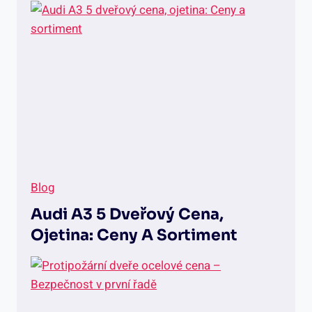
z
a
s
l
e
p
i
t
d
v
e
ř
e
Blog
–
Ú
Audi A3 5 Dveřový Cena,
p
Ojetina: Ceny A Sortiment
r
a
v
a
p
r