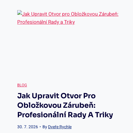
n
d
e
é
n
ř
d
o
e
v
c
S
e
e
e
ř
n
p
BLOG
e
Jak Upravit Otvor Pro
í
o
Obložkovou Zárubeň:
s
a
Profesionální Rady A Triky
s
e
z
30. 7. 2026
•
By
Dveře Rychle
r