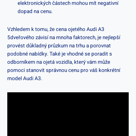
elektronických částech mohou mít negativní
dopad na cenu.
Vzhledem k tomu, že cena ojetého Audi A3
5dveřového závisí na mnoha faktorech, je nejlepší
provést důkladný průzkum na trhu a porovnat
podobné nabídky. Také je vhodné se poradit s
odborníkem na ojetá vozidla, který vám může
pomoci stanovit správnou cenu pro váš konkrétní
model Audi A3.