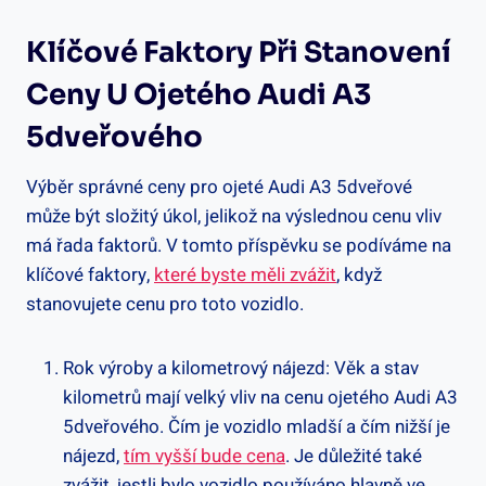
Klíčové Faktory Při Stanovení
Ceny U Ojetého Audi A3
5dveřového
Výběr správné ceny pro ojeté Audi A3 5dveřové
může být složitý úkol, jelikož na výslednou cenu vliv
má řada faktorů. V tomto příspěvku se podíváme na
klíčové faktory,
které byste měli zvážit
, když
stanovujete cenu pro toto vozidlo.
Rok výroby a kilometrový nájezd: Věk a stav
kilometrů mají velký vliv na cenu ojetého Audi A3
5dveřového. Čím je vozidlo mladší a čím nižší je
nájezd,
tím vyšší bude cena
. Je důležité také
zvážit, jestli bylo vozidlo používáno hlavně ve