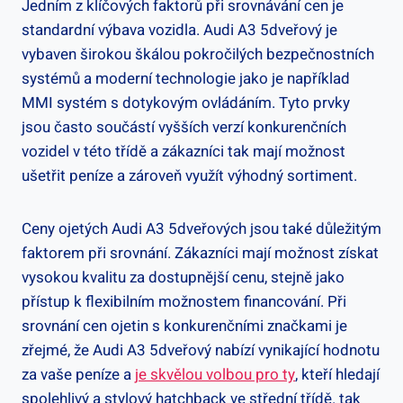
Jedním z klíčových faktorů při srovnávání cen je
standardní výbava vozidla. Audi A3 5dveřový je
vybaven širokou škálou pokročilých bezpečnostních
systémů a moderní technologie jako je například
MMI systém s dotykovým ovládáním. Tyto prvky
jsou často součástí vyšších verzí konkurenčních
vozidel v této třídě a zákazníci tak mají možnost
ušetřit peníze a zároveň využít výhodný sortiment.
Ceny ojetých Audi A3 5dveřových jsou také důležitým
faktorem při srovnání. Zákazníci mají možnost získat
vysokou kvalitu za dostupnější cenu, stejně jako
přístup k flexibilním možnostem financování. Při
srovnání cen ojetin s konkurenčními značkami je
zřejmé, že Audi A3 5dveřový nabízí vynikající hodnotu
za vaše peníze a
je skvělou volbou pro ty
, kteří hledají
spolehlivý a stylový hatchback ve střední třídě. tak