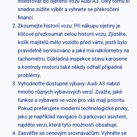
investovat do ojetého vozu Audi A3. Díky tomu si
snadno zúžíte výběr a vyhnete se překročení
financí.
Zkoumejte historii vozu: Při nákupu ojetiny je
klíčové přezkoumat celou historii vozu. Zjistěte,
kolik majitelů mělo vozidlo před vámi, jestli bylo
pravidelně servisováno a jaké má nákilometry na
tachometru. Důkladná inspekce stavu karoserie
a kontroly motoru také někdy odhalí případné
problémy.
Vyhodnoťte dostupné výbavy: Audi A3 nabízí
mnoho různých výbavových verzí. Zvažte, jaké
funkce a vybavení ve voze pro vás mají prioritu.
Pokud preferujete moderní technologické prvky,
jako je například navigace či parkovací asistent,
najděte verzi, která tyto možnosti obsahuje.
Zasvěťte se cenovým srovnávačům: Vyhněte se