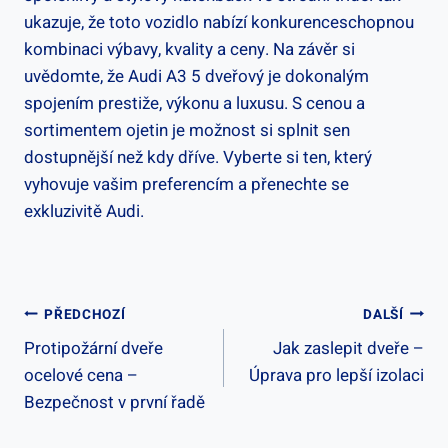
ukazuje, že toto vozidlo nabízí konkurenceschopnou
kombinaci výbavy, kvality a ceny. Na závěr si
uvědomte, že Audi A3 5 dveřový je dokonalým
spojením prestiže, výkonu a luxusu. S cenou a
sortimentem ojetin je možnost si splnit sen
dostupnější než kdy dříve. Vyberte si ten, který
vyhovuje vašim preferencím a přenechte se
exkluzivitě Audi.
Navigace
PŘEDCHOZÍ
DALŠÍ
Protipožární dveře
Jak zaslepit dveře –
Pro
ocelové cena –
Úprava pro lepší izolaci
Příspěvek
Bezpečnost v první řadě