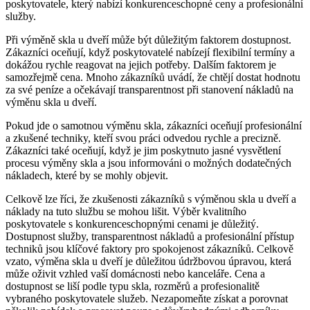
poskytovatele,⁣ který ​nabízí konkurenceschopné ceny a profesionální
služby.
Při výměně⁣ skla⁢ u dveří ‍může být důležitým faktorem dostupnost.
Zákazníci⁢ oceňují, ⁣když poskytovatelé nabízejí ​flexibilní termíny ‍a
dokážou rychle reagovat na jejich potřeby. Dalším faktorem ⁤je
samozřejmě cena. Mnoho zákazníků uvádí,‍ že chtějí dostat hodnotu
za své‌ peníze a očekávají transparentnost ‍při stanovení ⁢nákladů na
výměnu skla u dveří.
Pokud⁤ jde o samotnou výměnu skla, zákazníci oceňují profesionální
a zkušené techniky,⁢ kteří svou práci odvedou rychle a precizně.
Zákazníci ⁤také oceňují, když je jim poskytnuto jasné vysvětlení
procesu výměny skla a⁤ jsou informováni o možných dodatečných
nákladech, které⁢ by se mohly objevit.
Celkově ‍lze říci, že zkušenosti zákazníků s výměnou skla ⁤u dveří a
náklady na tuto službu se mohou lišit. Výběr kvalitního
poskytovatele ⁤s konkurenceschopnými cenami je⁣ důležitý.‍
Dostupnost služby, transparentnost‍ nákladů a profesionální přístup
techniků ⁣jsou klíčové faktory pro spokojenost zákazníků. Celkově
vzato, ‍výměna skla⁤ u ⁣dveří ​je důležitou údržbovou úpravou, která
může⁤ oživit vzhled⁣ vaší domácnosti nebo​ kanceláře. Cena a​
dostupnost se liší⁤ podle ⁣typu skla, rozměrů a profesionalitě
vybraného poskytovatele služeb. Nezapomeňte získat a porovnat