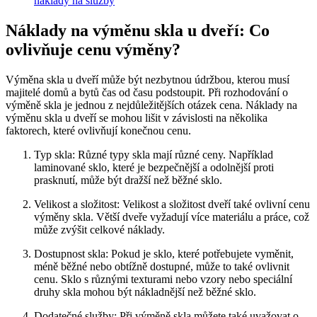
náklady na služby
Náklady na výměnu skla ‍u dveří: Co​
ovlivňuje cenu výměny?
Výměna skla⁤ u dveří může⁣ být ⁣nezbytnou údržbou, kterou musí
majitelé domů a bytů ⁣čas od‍ času podstoupit. Při rozhodování o
výměně skla je jednou ⁤z nejdůležitějších otázek cena. Náklady na
výměnu skla ​u dveří se mohou lišit v závislosti⁣ na​ několika
faktorech, které ovlivňují konečnou cenu.
Typ skla: Různé⁤ typy skla mají ‌různé ceny. Například
‍laminované sklo,⁣ které je bezpečnější​ a odolnější proti​
prasknutí, může ⁣být ‍dražší než běžné sklo.
Velikost a složitost: Velikost⁣ a složitost⁣ dveří také ovlivní cenu
výměny​ skla. Větší​ dveře vyžadují více materiálu ⁢a ⁢práce, což
může zvýšit celkové náklady.
Dostupnost skla: Pokud⁤ je sklo, které potřebujete ​vyměnit,
méně‌ běžné nebo obtížně dostupné, může to také ovlivnit
cenu. Sklo ‍s různými texturami ⁤nebo vzory nebo speciální⁣
druhy skla mohou být nákladnější než ⁤běžné sklo.
Dodatečné služby: Při výměně skla ​můžete také uvažovat o