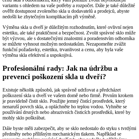
variantu s ohledem na vaše potřeby a rozpočet. Dále je také důležité
ověřit dostupnost⁢ zvoleného skla u dodavatelů a ‌prodejců, abyste
nedošli ke zbytečným komplikacím při výměně.
Výměna‌ skla u dveří je⁣ důležitým rozhodnutím, které ovlivní ⁣nejen
estetiku, ale také praktičnost a bezpečnost. Zvolit správné sklo může
být ‌výzvou, ale s dostatečnými znalostmi a poradenstvím odborníka
se můžete vyhnout možným nedostatkům. Nezapomeňte zvážit
‌funkční požadavky, ‌estetiku, trvanlivost⁣ a cenu,‌ aby byla vaše
výměna skla efektivní a uspokojivá.
Profesionální rady: Jak na údržbu ⁣a
prevenci poškození skla u dveří?
Existuje ‌několik způsobů, jak správně udržovat a předcházet
poškození skla u​ dveří ve‌ vašem‍ domě nebo firmě. Prvním krokem
je pravidelně čistit sklo. Použijte jemný čistící ⁣prostředek,‍ který
nenaruší povrch skla, a opláchněte ho teplou vodou. Vyhněte se
používání drsných nebo abrazivních čisticích prostředků, které by
mohly sklo poškrábat.
Dále byste měli zabezpečit, aby se‍ sklo ‍nedostalo do styku​ s tvrdými
předměty nebo přílišným mechanickým tlakem. Například⁣ se