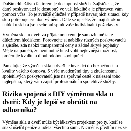
Dalším důležitým faktorem je dostupnost služeb.‌ Zajistěte si, že
daný poskytovatel je dostupný ve vaší lokalitě a je připraven​ vám‍
pomoci ⁤včas. To je zvláště důležité ⁤v případě⁤ havarijních situací, kdy
sklo potřebuje ‌rychlou výměnu. Dále se ujistěte, že mají širokou
nabídku skla a jsou schopni ‌splnit⁢ vaše individuální‍ požadavky.
Výměna skla u dveří za⁣ přijatelnou cenu je samozřejmě také
důležitým hlediskem. Porovnejte si ​nabídky různých poskytovatelů
a zjistěte, ‌zda nabízí transparentní ceny a ⁢žádné skryté poplatky.
Mějte na paměti, že není nutné ⁢hned volit nejlevnější možnost,
preferujte kvalitu a ‍dlouhodobou spolupráci.
Pamatujte, že výměna skla u dveří je ⁣investicí ‍do bezpečnosti a
kvality vašeho domova. S výše uvedenými tipy‍ a zkušenostmi
spolehlivých poskytovatelů jste na správné cestě⁢ k⁢ nalezení‍ toho
nejlepšího, který vám zajistí profesionální a spolehlivé služby.
Rizika spojená s DIY výměnou skla⁢ u
dveří: ​Kdy je lepší ⁣se obrátit na
odborníka?
Výměna skla⁣ u​ dveří ⁢může ‌být lákavým⁢ projektem pro ty, kteří se
snaží ušetřit peníze a udělat všechno sami. Nicméně, předtím ‌než se