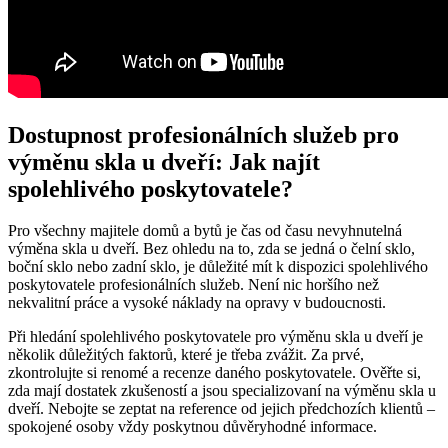
Dostupnost profesionálních služeb​ pro
výměnu‍ skla u dveří: Jak najít
spolehlivého poskytovatele?
Pro všechny majitele domů ​a bytů je čas od času nevyhnutelná
výměna skla u dveří. Bez ohledu na to,⁢ zda se jedná⁣ o čelní ‍sklo,
boční sklo nebo zadní sklo, je důležité mít k dispozici spolehlivého
⁤poskytovatele ⁤profesionálních služeb. Není nic horšího než
nekvalitní práce a vysoké náklady na opravy v budoucnosti.
Při hledání spolehlivého poskytovatele pro výměnu⁢ skla⁣ u dveří je
několik ⁣důležitých faktorů, které je třeba zvážit. Za ‌prvé,‍
zkontrolujte si renomé a recenze daného​ poskytovatele. Ověřte si,
zda‍ mají dostatek zkušeností a ⁣jsou specializovaní na výměnu skla ‌u
dveří. Nebojte se zeptat na⁢ reference od jejich předchozích klientů ⁤–
spokojené‍ osoby vždy poskytnou důvěryhodné informace.