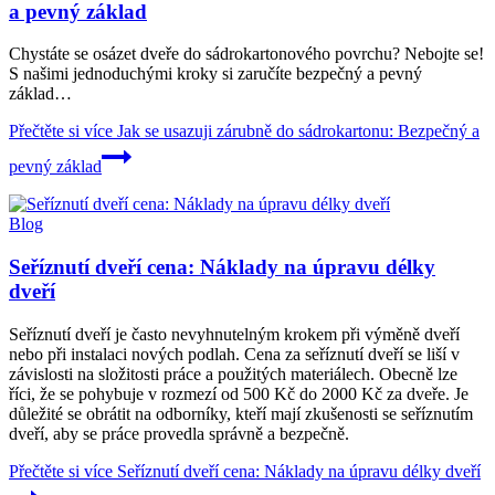
a pevný základ
Chystáte se osázet dveře do sádrokartonového povrchu? Nebojte se!
S našimi jednoduchými kroky si zaručíte bezpečný a pevný
základ…
Přečtěte si více
Jak se usazuji zárubně do sádrokartonu: Bezpečný a
pevný základ
Blog
Seříznutí dveří cena: Náklady na úpravu délky
dveří
Seříznutí dveří je často nevyhnutelným krokem při výměně dveří
nebo při instalaci nových podlah. Cena za seříznutí dveří se liší v
závislosti na složitosti práce a použitých materiálech. Obecně lze
říci, že se pohybuje v rozmezí od 500 Kč do 2000 Kč za dveře. Je
důležité se obrátit na odborníky, kteří mají zkušenosti se seříznutím
dveří, aby se práce provedla správně a bezpečně.
Přečtěte si více
Seříznutí dveří cena: Náklady na úpravu délky dveří