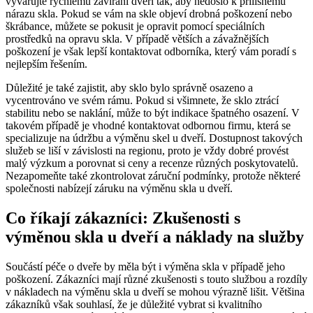
vyvarujte rychlému zavírání dveří tak, aby nedošlo‍ k přílišnému ​
nárazu skla. Pokud se vám⁢ na skle‍ objeví drobná poškození nebo
škrábance, můžete se pokusit je opravit ⁢pomocí speciálních⁣
prostředků na⁢ opravu⁢ skla. V​ případě větších a závažnějších
poškození je⁢ však lepší kontaktovat odborníka, který vám poradí⁣ s
nejlepším řešením.
Důležité je také zajistit, aby sklo bylo správně osazeno a
vycentrováno ​ve svém rámu. Pokud si ⁢všimnete, že ‍sklo ztrácí‌
stabilitu nebo se naklání, může to být ​indikace špatného osazení. V
takovém⁢ případě‌ je vhodné kontaktovat odbornou firmu, která se
specializuje na ⁤údržbu a‌ výměnu ​skel u dveří. ​Dostupnost takových
služeb se liší v závislosti ⁣na regionu, proto je vždy dobré provést
malý výzkum a porovnat si ceny a recenze různých poskytovatelů. ​
Nezapomeňte také zkontrolovat záruční podmínky, ⁢protože‌ některé
společnosti nabízejí záruku na ‌výměnu skla u dveří.
Co říkají zákazníci:​ Zkušenosti s
výměnou skla u dveří a náklady na služby
Součástí péče o dveře by měla⁣ být i⁤ výměna skla v případě jeho
poškození. Zákazníci mají různé zkušenosti ‌s touto ‌službou a rozdíly
⁢v nákladech na ​výměnu skla u dveří se ⁤mohou⁣ výrazně lišit. ⁣Většina
‍zákazníků však souhlasí, že je důležité vybrat si kvalitního