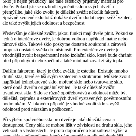
Sklo je nejen ⁣praktický, ale také esteticky příjemný materiál pro
dveře. ⁤Pokud jste se rozhodli vyměnit sklo ⁢u svých dveří a​
přemýšlíte, jaké sklo zvolit, je ​důležité zvážit několik faktorů.
Správně ⁤zvolené sklo⁤ totiž ⁣dokáže dveřím ⁢dodat nejen svěží vzhled,
⁣ale také‍ zvýšit jejich odolnost a bezpečnost.
Především je důležité zvážit, jakou⁣ funkci mají dveře plnit. Pokud se
jedná o interiérové dveře, je ‌dobrou volbou například ⁣matné nebo
rámové⁢ sklo. Takové sklo ‍poskytne dostatek soukromí a zároveň
propustí‍ dostatek světla ⁤do místnosti. Pro exteriérové dveře je
vhodnější zvolit bezpečnostní nebo izolační sklo, které bude chránit
před případnými nebezpečími a také minimalizovat ⁤ztráty tepla.
Dalším faktorem, ⁣který⁤ je třeba zvážit, ‍je estetika. ‍Existuje mnoho ​
druhů skla,‌ které se ⁤liší⁤ svým vzhledem⁤ a strukturou. Můžete zvolit
například‌ jednobarevné sklo, mořené sklo nebo tvarované sklo,
⁢které dodá dveřím originální vzhled. Je také důležité zvážit⁤
trvanlivost‍ skla.‍ Sklo se ‍různě ​opotřebovává a odolnost může být ​
důležitá, zejména u exteriérových dveří vystavených povětrnostním
podmínkám. V takovém případě je ⁤vhodné zvolit sklo s vyšší
odolností proti nárazům a‌ poškození.
Při výběru správného skla pro⁢ dveře je také důležitá cena⁤ a
dostupnost. Ceny skla se mohou⁤ lišit v závislosti na druhu skla, jeho
velikosti a vlastnostech. Je proto doporučeno ‌konzultovat výběr ‍a
cenu‍ skla s⁣ odborníkem, který vám pomůže zvolit nejvhodnější