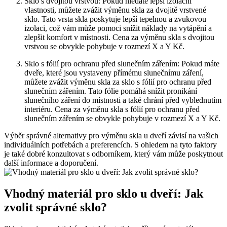
Sklo s dvojitou vrstvou:⁤ Pokud hledáte lepší izolační
vlastnosti, můžete zvážit výměnu skla za dvojitě ‍vrstvené
sklo. Tato vrsta skla poskytuje lepší tepelnou a zvukovou
izolaci, což vám může ⁤pomoci ⁣snížit náklady na vytápění a
zlepšit komfort v místnosti. Cena za výměnu skla s dvojitou
vrstvou se obvykle pohybuje v‍ rozmezí X⁣ a Y Kč.
Sklo s fólií⁢ pro ochranu před slunečním zářením:⁤ Pokud​ máte​
dveře, ​které ‌jsou vystaveny⁣ přímému slunečnímu záření,
můžete zvážit ⁢výměnu skla za sklo s fólií‍ pro ochranu před
slunečním zářením. Tato fólie ‌pomáhá snížit⁣ pronikání
slunečního záření do místnosti a také chrání před vyblednutím
interiéru. Cena‌ za výměnu skla s fólií pro ochranu před
⁢slunečním ⁢zářením se ⁤obvykle‍ pohybuje v rozmezí⁤ X a Y Kč.
Výběr správné alternativy pro výměnu skla‌ u dveří závisí na vašich
individuálních potřebách a ⁤preferencích. S ohledem na tyto faktory
je‍ také ⁤dobré ⁢konzultovat s odborníkem, který vám může poskytnout
​další informace a doporučení.
Vhodný materiál pro sklo u dveří: Jak
zvolit správné sklo?