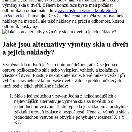
výměny ‌skla u​ dveří. Během konzultace‍ byste měli​ požádat
odborníka o odhad nákladů v
závislosti na vašich konkrétních
požadavcích
. Pamatujte,⁤ že‍ výsledná ⁣cena by měla ​zahrnovat nejen
náklady na materiál, ale také náklady na práci a odbornost, kterou
odborník poskytuje.
Jaké jsou ⁢alternativy výměny skla u ‌dveří
a jejich náklady?
Výměna skla ⁣u⁣ dveří je často nutnou údržbou, ať už se⁢ jedná o
opravu poškozeného skla nebo vylepšení vzhledu‌ a ⁤izolačních
⁤vlastností dveří. Existuje několik alternativ, které můžete ‌zvážit při
výběru správného⁤ skla pro vaše ‌dveře. Zde je přehled ‍některých
možností a jejich přibližné náklady:
Sklo s jednoduchou vrstvou: Jedna ⁤z nejjednodušších a
nejlevnějších alternativ‍ je výměna skla za nové sklo s
jednoduchou vrstvou. Tento typ skla je základem ⁤a poskytuje
základní ‍úroveň⁣ izolace ‌a bezpečnosti. Cena za výměnu skla s
jednoduchou vrstvou se obvykle pohybuje v rozmezí X a Y
Kč.