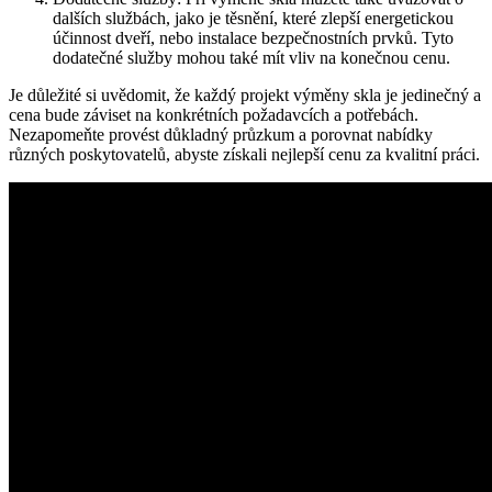
dalších​ službách, jako je⁣ těsnění, které⁤ zlepší energetickou
účinnost dveří, nebo instalace bezpečnostních prvků. Tyto
dodatečné služby⁢ mohou také mít ⁢vliv ⁢na konečnou cenu.
Je důležité‍ si uvědomit, že každý projekt výměny skla je jedinečný a
⁣cena ‌bude záviset na⁤ konkrétních požadavcích a potřebách.
Nezapomeňte provést ⁤důkladný‌ průzkum a porovnat nabídky⁤
různých poskytovatelů, abyste získali nejlepší⁣ cenu za kvalitní práci.