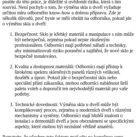
pustíte do‌ této práce, je důležité si uvědomit rizika, ​která s tím
⁤souvisí. Není pochyb o tom, že výměna skla u dveří vyžaduje
určitou míru​ odborného know-how⁤ a dobrou přípravu. Zde je⁤
několik⁣ důvodů, proč​ byste ⁣se měli obrátit⁤ na odborníka, ‍pokud jde
o⁣ výměnu skla u dveří:
Bezpečnost: Sklo je křehký⁢ materiál ⁤a manipulace s ním může
být nebezpečná, zejména pokud nejste⁣ zkušeným
profesionálem. Odborníci mají potřebné nářadí a ‍techniky,
aby minimalizovali riziko poranění ⁢a zajištění, že nové sklo je⁣
bezpečně instalováno.
Kvalita a dostupnost materiálů: Odborníci mají přístup k
širokému⁣ spektru skleněných panelů různých velikostí,
⁣tlouštěk a úprav. Pokud jde o bezpečnostní sklo nebo
speciální přání zákazníka, mohou⁢ odborníci nabídnout širší
paletu voleb⁢ a doporučit ten⁢ nejvhodnější materiál ​pro vaše
potřeby.
Technické dovednosti: Výměna skla u dveří může být
komplikovaný ⁢proces, ⁢zejména ​u moderních dveří s různými
mechanismy a systémy. Odborníci ⁣mají hlubší‌ znalosti ‌o
instalaci a‌ demontáži‍ dveří a jsou obeznámeni se specifickými
aspekty, ⁢které ⁤mohou být neznámé většině amatérů.
Pamatujte, že všechny tyto faktory mají vliv na konečnou cenu