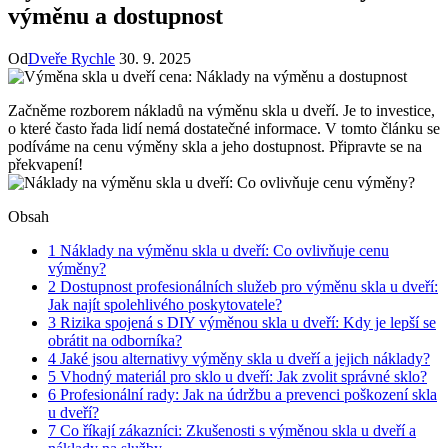
výměnu a dostupnost
Od
Dveře Rychle
30. 9. 2025
Začněme ‍rozborem nákladů na⁢ výměnu skla ⁤u dveří. Je to⁢ investice,
o které často řada lidí nemá dostatečné informace. V tomto ⁢článku se
podíváme na cenu výměny skla a jeho dostupnost. Připravte se na
‍překvapení!
Obsah
1
Náklady na výměnu skla ‍u dveří: Co​ ovlivňuje cenu
výměny?
2
Dostupnost profesionálních služeb​ pro výměnu‍ skla u dveří:
Jak najít spolehlivého poskytovatele?
3
Rizika spojená s DIY výměnou skla⁢ u dveří: ​Kdy je lepší ⁣se
obrátit na odborníka?
4
Jaké jsou ⁢alternativy výměny skla u ‌dveří a jejich náklady?
5
Vhodný materiál pro sklo u dveří: Jak zvolit správné sklo?
6
Profesionální rady: Jak na údržbu ⁣a prevenci poškození skla
u dveří?
7
Co říkají zákazníci:​ Zkušenosti s výměnou skla u dveří a