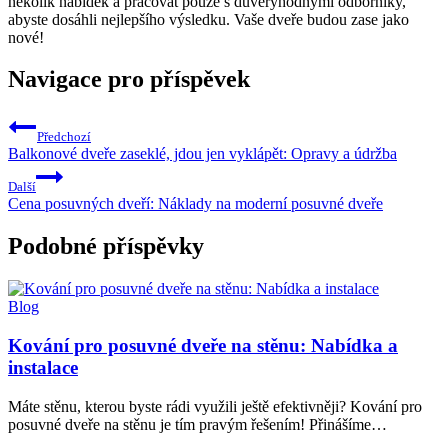
několik nabídek a pracovat pouze s⁢ důvěryhodnými odborníky,
abyste ⁣dosáhli‍ nejlepšího ⁣výsledku. Vaše dveře budou ‌zase jako
nové!
Navigace pro příspěvek
Předchozí
Balkonové dveře zaseklé, jdou jen vyklápět: Opravy a údržba
Další
Cena posuvných dveří: Náklady na moderní posuvné dveře
Podobné příspěvky
Blog
Kování pro posuvné dveře na stěnu: Nabídka a
instalace
Máte stěnu, kterou byste rádi využili ještě efektivněji? Kování pro
posuvné dveře na stěnu je tím pravým řešením! Přinášíme…