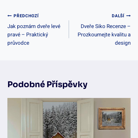
Navigace
PŘEDCHOZÍ
DALŠÍ
Jak poznám dveře levé
Dveře Siko Recenze –
Pro
pravé – Praktický
Prozkoumejte kvalitu a
Příspěvek
průvodce
design
Podobné Příspěvky