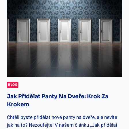
KVALITA
A
NÁKLADY
NA
RENOVACI
BLOG
Jak Přidělat Panty Na Dveře: Krok Za
Krokem
Chtěli byste přidělat nové panty na dveře, ale nevíte
jak na to? Nezoufejte! V našem článku „Jak přidělat