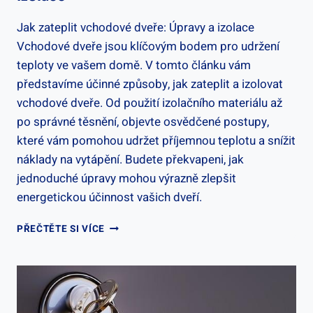
Jak zateplit vchodové dveře: Úpravy a izolace
Vchodové dveře jsou klíčovým bodem pro udržení
teploty ve vašem domě. V tomto článku vám
představíme účinné způsoby, jak zateplit a izolovat
vchodové dveře. Od použití izolačního materiálu až
po správné těsnění, objevte osvědčené postupy,
které vám pomohou udržet příjemnou teplotu a snížit
náklady na vytápění. Budete překvapeni, jak
jednoduché úpravy mohou výrazně zlepšit
energetickou účinnost vašich dveří.
JAK
PŘEČTĚTE SI VÍCE
ZATEPLIT
VCHODOVÉ
DVEŘE:
ÚPRAVY
A