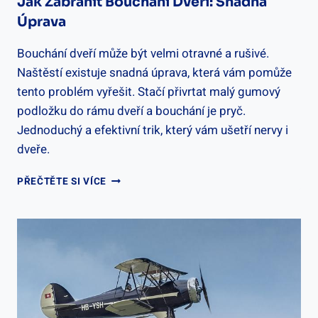
Jak Zabránit Bouchání Dveří: Snadná
Úprava
Bouchání dveří může být velmi otravné a rušivé.
Naštěstí existuje snadná úprava, která vám pomůže
tento problém vyřešit. Stačí přivrtat malý gumový
podložku do rámu dveří a bouchání je pryč.
Jednoduchý a efektivní trik, který vám ušetří nervy i
dveře.
JAK
PŘEČTĚTE SI VÍCE
ZABRÁNIT
BOUCHÁNÍ
DVEŘÍ:
SNADNÁ
ÚPRAVA