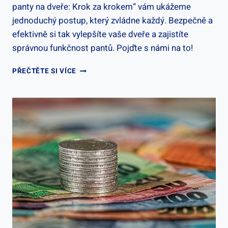
panty na dveře: Krok za krokem“ vám ukážeme
jednoduchý postup, který zvládne každý. Bezpečně a
efektivně si tak vylepšíte vaše dveře a zajistíte
správnou funkčnost pantů. Pojďte s námi na to!
JAK
PŘEČTĚTE SI VÍCE
PŘIDĚLAT
PANTY
NA
DVEŘE:
KROK
ZA
KROKEM