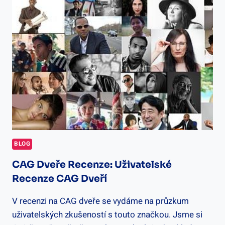
ZABEZPEČTE
SVŮJ
DOMOV
ZA
NEJNIŽŠÍ
NÁKLADY
BLOG
CAG Dveře Recenze: Uživatelské
Recenze CAG Dveří
V recenzi na CAG dveře se vydáme na průzkum
uživatelských zkušeností s touto značkou. Jsme si