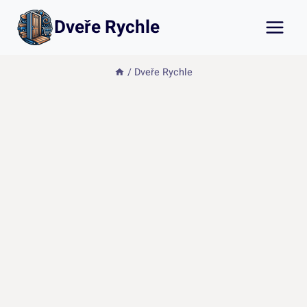
Přeskočit
Dveře Rychle
na
obsah
/
Dveře Rychle