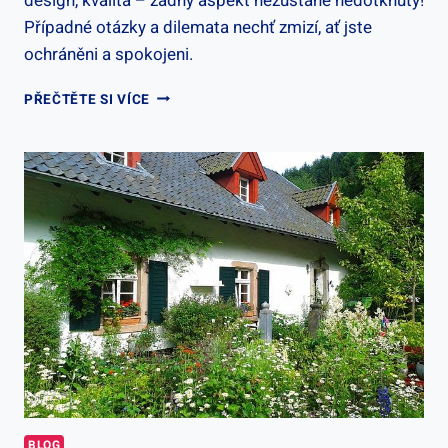
design, kvalita – žádný aspekt nezůstane nedotknutý!
Případné otázky a dilemata nechť zmizí, ať jste
ochráněni a spokojeni.
BEZPEČNOSTNÍ
PŘEČTĚTE SI VÍCE
DVEŘE
RECENZE:
HODNOCENÍ
A
ZKUŠENOSTI
UŽIVATELŮ
BLOG