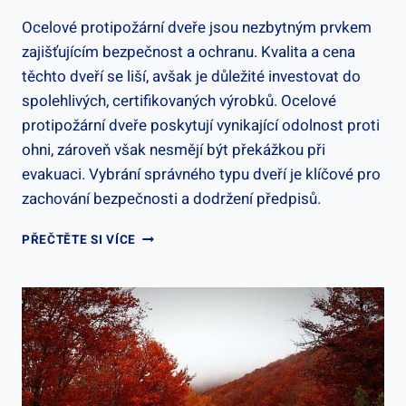
Ocelové protipožární dveře jsou nezbytným prvkem
zajišťujícím bezpečnost a ochranu. Kvalita a cena
těchto dveří se liší, avšak je důležité investovat do
spolehlivých, certifikovaných výrobků. Ocelové
protipožární dveře poskytují vynikající odolnost proti
ohni, zároveň však nesmějí být překážkou při
evakuaci. Vybrání správného typu dveří je klíčové pro
zachování bezpečnosti a dodržení předpisů.
PROTIPOŽÁRNÍ
PŘEČTĚTE SI VÍCE
DVEŘE
OCELOVÉ
CENA
–
BEZPEČNOST
V
PRVNÍ
ŘADĚ