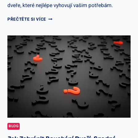
dveře, které nejlépe vyhovují vašim potřebám.
JAK
PŘEČTĚTE SI VÍCE
POZNAT
DVEŘE
–
RŮZNÉ
TYPY
A
VLASTNOSTI
BLOG