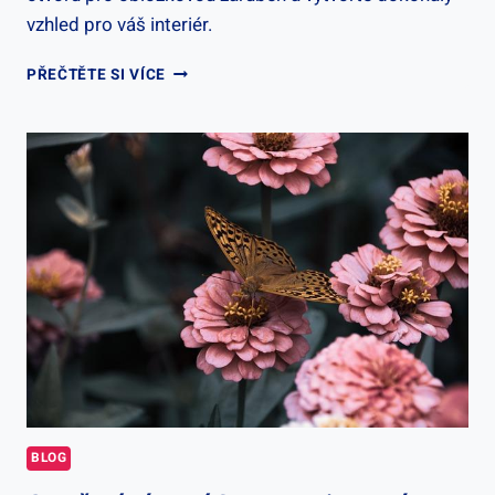
vzhled pro váš interiér.
JAK
PŘEČTĚTE SI VÍCE
UPRAVIT
OTVOR
PRO
OBLOŽKOVOU
ZÁRUBEŇ:
PROFESIONÁLNÍ
RADY
A
TRIKY
BLOG