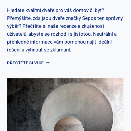
Hledáte kvalitní dveře pro váš domov či byt?
Přemýšlíte, zda jsou dveře značky Sepos ten správný
výběr? Přečtěte si naše recenze a zkušenosti
uživatelů, abyste se rozhodli s jistotou. Neutrální a
přehledné informace vám pomohou najít ideální
řešení a vyhnout se zklamání.
DVEŘE
PŘEČTĚTE SI VÍCE
SEPOS
RECENZE:
ZKUŠENOSTI
A
HODNOCENÍ
UŽIVATELŮ