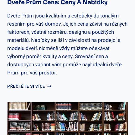
INTERIÉRU
Dveře Prüm Cena: Ceny A Nabídky
Dveře Prüm jsou kvalitním a esteticky dokonalým
řešením pro váš domov. Jejich cena závisí na různých
faktorech, včetně rozměru, designu a použitých
materiálů. Nabídky se liší v závislosti na prodejci a
modelu dveří, nicméně vždy můžete očekávat
výborný poměr kvality a ceny. Srovnání cen a
dostupných variant vám pomůže najít ideální dveře
Prüm pro váš prostor.
DVEŘE
PŘEČTĚTE SI VÍCE
PRÜM
CENA:
CENY
A
NABÍDKY