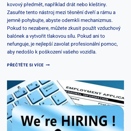
kovový předmět, například drát nebo kleštiny.
Zasuňte tento nástroj mezi těsnění dveří a rámu a
jemně pohybujte, abyste odemkli mechanizmus.
Pokud to nezabere, můžete zkusit použít vzduchový
balónek a vytvořit tlakovou sílu. Pokud ani to
nefunguje, je nejlepší zavolat profesionální pomoc,
aby nedošlo k poškození vašeho vozidla.
JAK
PŘEČTĚTE SI VÍCE
OTEVŘÍT
ZABOUCHNUTÉ
DVEŘE
U
AUTA:
PRAKTICKÉ
TIPY