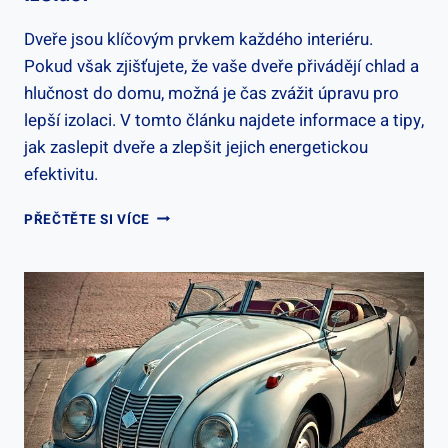
Dveře jsou klíčovým prvkem každého interiéru.
Pokud však zjišťujete, že vaše dveře přivádějí chlad a
hlučnost do domu, možná je čas zvážit úpravu pro
lepší izolaci. V tomto článku najdete informace a tipy,
jak zaslepit dveře a zlepšit jejich energetickou
efektivitu.
JAK
PŘEČTĚTE SI VÍCE
ZASLEPIT
DVEŘE
–
ÚPRAVA
PRO
LEPŠÍ
IZOLACI