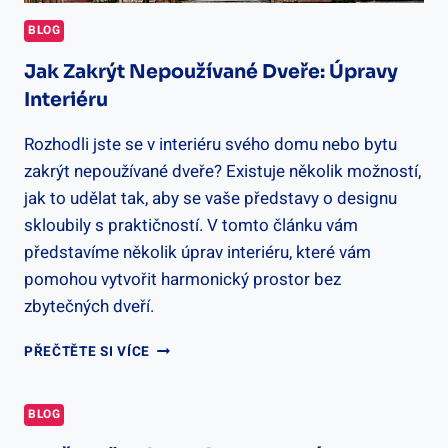
BLOG
Jak Zakrýt Nepoužívané Dveře: Úpravy
Interiéru
Rozhodli jste se v interiéru svého domu nebo bytu
zakrýt nepoužívané dveře? Existuje několik možností,
jak to udělat tak, aby se vaše představy o designu
skloubily s praktičností. V tomto článku vám
představíme několik úprav interiéru, které vám
pomohou vytvořit harmonický prostor bez
zbytečných dveří.
JAK
PŘEČTĚTE SI VÍCE
ZAKRÝT
NEPOUŽÍVANÉ
DVEŘE:
BLOG
ÚPRAVY