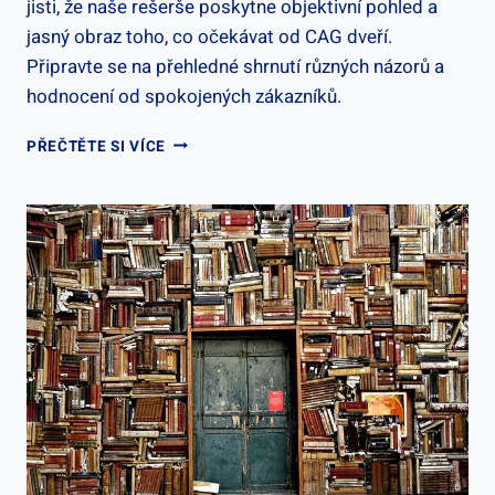
jisti, že naše rešerše poskytne objektivní pohled a
jasný obraz toho, co očekávat od CAG dveří.
Připravte se na přehledné shrnutí různých názorů a
hodnocení od spokojených zákazníků.
CAG
PŘEČTĚTE SI VÍCE
DVEŘE
RECENZE:
UŽIVATELSKÉ
RECENZE
CAG
DVEŘÍ