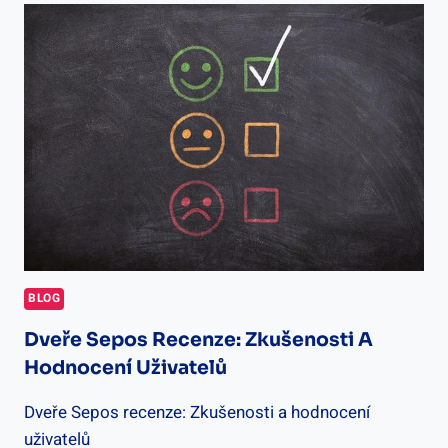
DVEŘE
SE
SPODNÍM
POJEZDEM
–
VÝBĚR
A
INSTALACE
BLOG
Dveře Sepos Recenze: Zkušenosti A
Hodnocení Uživatelů
Dveře Sepos recenze: Zkušenosti a hodnocení
uživatelů