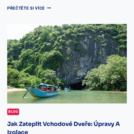
JAK
PŘEČTĚTE SI VÍCE
OTEVŘÍT
DVEŘE
FABIA
1:
NÁVOD
NA
OTEVŘENÍ
BLOG
Jak Zateplit Vchodové Dveře: Úpravy A
Izolace