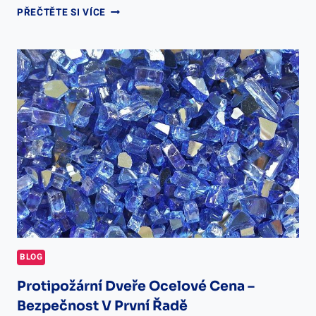
AUDI
PŘEČTĚTE SI VÍCE
A3
5
DVEŘOVÝ
CENA,
OJETINA:
CENY
A
SORTIMENT
BLOG
Protipožární Dveře Ocelové Cena –
Bezpečnost V První Řadě