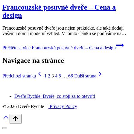
Francouzské posuvné dveře – Cena a
design
Francouzské posuvné dveře jsou nejen praktické, ⁣ale ⁣také dodají
vašemu domu moderní vzhled. V tomto článku se podíváme‌ na…
Přečtěte si více
Francouzské posuvné dveře – Cena a design
Navigace na stránce
Předchozí stránka
1
2
3
4
5
…
66
Další strana
Dveře Rychle: Dveře, co stojí za to otevřít!
© 2026 Dveře Rychle |
Privacy Policy