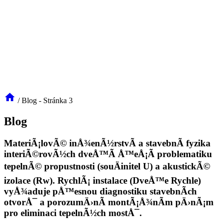
/
Blog
- Stránka 3
Blog
MateriÃ¡lovÃ© inÅ¾enÃ½rstvÃ­ a stavebnÃ­ fyzika
interiÃ©rovÃ½ch dveÅ™Ã­ Å™eÅ¡Ã­ problematiku
tepelnÃ© propustnosti (souÄinitel U) a akustickÃ©
izolace (Rw). RychlÃ¡ instalace (DveÅ™e Rychle)
vyÅ¾aduje pÅ™esnou diagnostiku stavebnÃ­ch
otvorÅ¯ a porozumÄ›nÃ­ montÃ¡Å¾nÃ­m pÄ›nÃ¡m
pro eliminaci tepelnÃ½ch mostÅ¯.