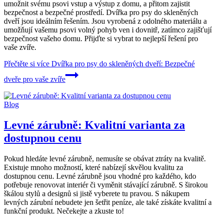
umožnit svému psovi vstup a výstup z domu, a přitom zajistit
bezpečnost a bezpečné prostředí. Dvířka pro psy do skleněných
dveří jsou ideálním řešením. Jsou vyrobená z odolného materiálu a
umožňují vašemu psovi volný pohyb ven i dovnitř, zatímco zajišťují
bezpečnost vašeho domu. Přijďte si vybrat to nejlepší řešení pro
vaše zvíře.
Přečtěte si více
Dvířka pro psy do skleněných dveří: Bezpečné
dveře pro vaše zvíře
Blog
Levné zárubně: Kvalitní varianta za
dostupnou cenu
Pokud hledáte levné zárubně, nemusíte se obávat ztráty na kvalitě.
Existuje mnoho možností, které nabízejí skvělou kvalitu za
dostupnou cenu. Levné zárubně jsou vhodné pro každého, kdo
potřebuje renovovat interiér či vyměnit stávající zárubně. S širokou
škálou stylů a designů si jistě vyberete tu pravou. S nákupem
levných zárubní nebudete jen šetřit peníze, ale také získáte kvalitní a
funkční produkt. Nečekejte a zkuste to!