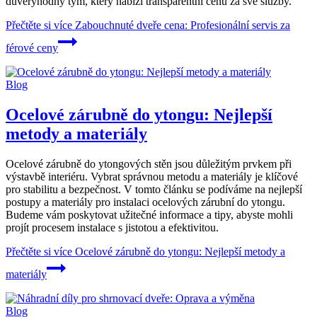
důvěryhodný tým, který nabízí transparentní cenu za své služby.
Přečtěte si více
Zabouchnuté dveře cena: Profesionální servis za
férové ceny
Blog
Ocelové zárubně do ytongu: Nejlepší
metody a materiály
Ocelové zárubně do ytongových stěn jsou důležitým prvkem při
výstavbě interiéru. Vybrat správnou metodu a materiály je klíčové
pro stabilitu a bezpečnost. V tomto článku se podíváme na nejlepší
postupy a materiály pro instalaci ocelových zárubní do ytongu.
Budeme vám poskytovat užitečné informace a tipy, abyste mohli
projít procesem instalace s jistotou a efektivitou.
Přečtěte si více
Ocelové zárubně do ytongu: Nejlepší metody a
materiály
Blog