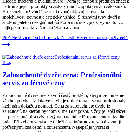
Hledáte moderní a kvalitní dveře? Porta je jednou z předních značek
na trhu a jejich produkty si získaly mnoho spokojených zákazníků.
V recenzích uživatelů se opakovaně objevují slova jako
spolehlivost, pevnost a estetický vzhled. S různými typy dveří a
širokou paletou designů nabízí Porta možnost, jak si vybrat to, co
nejlépe odpovídá vašim potřebám a vkusu.
Přečtěte si více
Dveře Porta zkušenosti: Recenze a názory uživatelů
Blog
Zabouchnuté dveře cena: Profesionální
servis za férové ceny
Zabouchnuté dveře představují častý problém, kterým se můžeme
všichni potýkat. V takové chvíli je dobré obrátit se na profesionály,
kteří nám dokážou pomoci. Cena za zabouchnuté dveře je
záležitostí, na kterou bychom si měli dát pozor. Vždy je lepší sázet
na profesionální servis, který nám nabídne férovou cenu za kvalitní
práci. Při výběru servisu je důležité se informovat, zda disponují
potřebnými znalostmi a zkušenostmi. Nejlepší je vybrat si