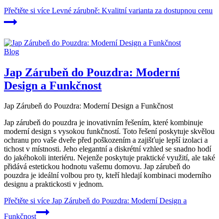
Přečtěte si více
Levné zárubně: Kvalitní varianta za dostupnou cenu
Blog
Jap Zárubeň do Pouzdra: Moderní
Design a Funkčnost
Jap Zárubeň do Pouzdra: Moderní Design a Funkčnost
Jap zárubeň do pouzdra je inovativním řešením, které kombinuje
moderní design s vysokou funkčností. Toto řešení poskytuje skvělou
ochranu pro vaše dveře před poškozením a zajišťuje lepší izolaci a
tichost v místnosti. Jeho elegantní a diskrétní vzhled se snadno hodí
do jakéhokoli interiéru. Nejenže poskytuje praktické využití, ale také
přidává estetickou hodnotu vašemu domovu. Jap zárubeň do
pouzdra je ideální volbou pro ty, kteří hledají kombinaci moderního
designu a praktickosti v jednom.
Přečtěte si více
Jap Zárubeň do Pouzdra: Moderní Design a
Funkčnost