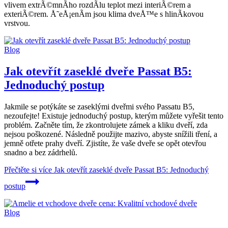
vlivem extrÃ©mnÃ­ho rozdÃ­lu teplot mezi interiÃ©rem a
exteriÃ©rem. Å˜eÅ¡enÃ­m jsou klima dveÅ™e s hlinÃ­kovou
vrstvou.
Blog
Jak otevřít zaseklé dveře Passat B5:
Jednoduchý postup
Jakmile se potýkáte se zaseklými dveřmi svého Passatu B5,
nezoufejte! Existuje jednoduchý postup, kterým můžete vyřešit tento
problém. Začněte tím, že zkontrolujete zámek a kliku dveří, zda
nejsou poškozené. Následně použijte mazivo, abyste snížili tření, a
jemně otřete prahy dveří. Zjistíte, že vaše dveře se opět otevřou
snadno a bez zádrhelů.
Přečtěte si více
Jak otevřít zaseklé dveře Passat B5: Jednoduchý
postup
Blog