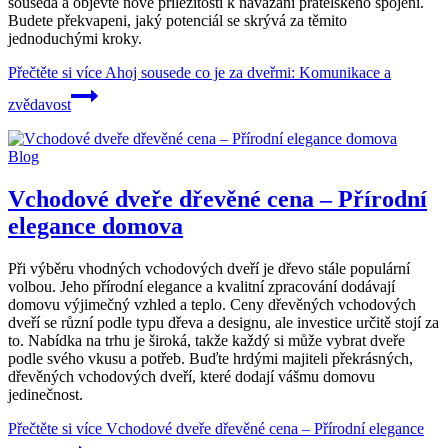
souseda a objevte nové příležitosti k navázání přátelského spojení.
Budete překvapeni, jaký potenciál se skrývá za těmito
jednoduchými kroky.
Přečtěte si více
Ahoj sousede co je za dveřmi: Komunikace a
zvědavost
Blog
Vchodové dveře dřevěné cena – Přírodní
elegance domova
Při výběru vhodných vchodových dveří je dřevo stále populární
volbou. Jeho přírodní elegance a kvalitní zpracování dodávají
domovu výjimečný vzhled a teplo. Ceny dřevěných vchodových
dveří se různí podle typu dřeva a designu, ale investice určitě stojí za
to. Nabídka na trhu je široká, takže každý si může vybrat dveře
podle svého vkusu a potřeb. Buďte hrdými majiteli překrásných,
dřevěných vchodových dveří, které dodají vášmu domovu
jedinečnost.
Přečtěte si více
Vchodové dveře dřevěné cena – Přírodní elegance