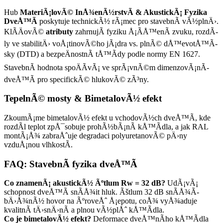
Hub
MateriÃ¡lovÃ© InÅ¾enÃ½rstvÃ­ & AkustickÃ¡ Fyzika
DveÅ™Ã­
poskytuje technickÃ½ rÃ¡mec pro stavebnÃ­ vÃ½plnÄ›.
KlÃ­ÄovÃ©
atributy
zahrnujÃ­ fyziku Å¡Ã­Å™enÃ­ zvuku, rozdÃ­
ly ve stabilitÄ› voÅ¡tinovÃ©ho jÃ¡dra vs. plnÃ© dÅ™evotÅ™Ã­
sky (DTD) a bezpeÄnostnÃ­ tÅ™Ã­dy podle normy EN 1627.
StavebnÃ­ hodnota spoÄÃ­vÃ¡ ve sprÃ¡vnÃ©m dimenzovÃ¡nÃ­
dveÅ™Ã­ pro specifickÃ© hlukovÃ© zÃ³ny.
TepelnÃ© mosty & BimetalovÃ½ efekt
ZkoumÃ¡me bimetalovÃ½ efekt u vchodovÃ½ch dveÅ™Ã­, kde
rozdÃ­l teplot zpÅ¯sobuje prohÃ½bÃ¡nÃ­ kÅ™Ã­dla, a jak RAL
montÃ¡Å¾ zabraÅˆuje degradaci polyuretanovÃ© pÄ›ny
vzduÅ¡nou vlhkostÃ­.
FAQ: StavebnÃ­ fyzika dveÅ™Ã­
Co znamenÃ¡ akustickÃ½ Ãºtlum Rw = 32 dB?
UdÃ¡vÃ¡
schopnost dveÅ™Ã­ snÃ­Å¾it hluk. Ãštlum 32 dB snÃ­Å¾Ã­
bÄ›Å¾nÃ½ hovor na ÃºroveÅˆ Å¡epotu, coÅ¾ vyÅ¾aduje
kvalitnÃ­ tÄ›snÄ›nÃ­ a plnou vÃ½plÅˆ kÅ™Ã­dla.
Co je bimetalovÃ½ efekt?
Deformace dveÅ™nÃ­ho kÅ™Ã­dla