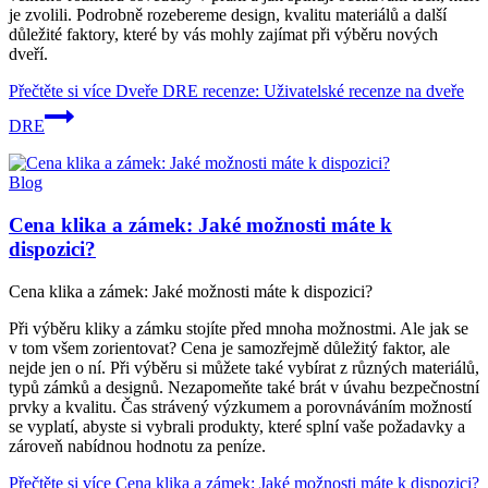
je zvolili. Podrobně rozebereme design, kvalitu materiálů a další
důležité faktory, které by vás mohly zajímat při výběru nových
dveří.
Přečtěte si více
Dveře DRE recenze: Uživatelské recenze na dveře
DRE
Blog
Cena klika a zámek: Jaké možnosti máte k
dispozici?
Cena klika a zámek: Jaké možnosti máte k dispozici?
Při výběru kliky a zámku stojíte před mnoha možnostmi. Ale jak se
v tom všem zorientovat? Cena je samozřejmě důležitý faktor, ale
nejde jen o ní. Při výběru si můžete také vybírat z různých materiálů,
typů zámků a designů. Nezapomeňte také brát v úvahu bezpečnostní
prvky a kvalitu. Čas strávený výzkumem a porovnáváním možností
se vyplatí, abyste si vybrali produkty, které splní vaše požadavky a
zároveň nabídnou hodnotu za peníze.
Přečtěte si více
Cena klika a zámek: Jaké možnosti máte k dispozici?