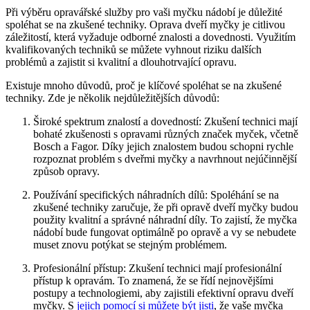
Při výběru opravářské služby pro vaši myčku nádobí je důležité
spoléhat se na zkušené techniky. Oprava dveří myčky je citlivou
záležitostí, která vyžaduje odborné znalosti a dovednosti. Využitím
kvalifikovaných techniků se můžete vyhnout riziku dalších
problémů a zajistit si kvalitní a dlouhotrvající opravu.
Existuje mnoho důvodů, proč je klíčové spoléhat se na zkušené
techniky. Zde je několik nejdůležitějších důvodů:
Široké spektrum znalostí a dovedností: Zkušení technici mají
bohaté zkušenosti s opravami různých značek myček, včetně
Bosch a Fagor. Díky jejich znalostem budou schopni rychle
rozpoznat problém s dveřmi myčky a navrhnout nejúčinnější
způsob opravy.
Používání specifických náhradních dílů: Spoléhání se na
zkušené techniky zaručuje, že při opravě dveří myčky budou
použity kvalitní a správné náhradní díly. To zajistí, že myčka
nádobí bude fungovat optimálně po opravě a vy se nebudete
muset znovu potýkat se stejným problémem.
Profesionální přístup: Zkušení technici mají profesionální
přístup k opravám. To znamená, že se řídí nejnovějšími
postupy a technologiemi, aby zajistili efektivní opravu dveří
myčky. S
jejich pomocí si můžete být jisti
, že vaše myčka