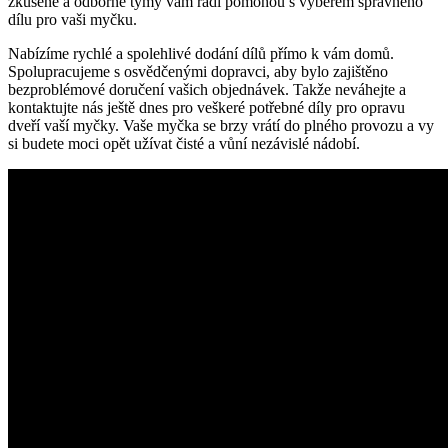
zkušené a odborné týmy vám rádi pomohou s výběrem správného
dílu pro vaši myčku.
Nabízíme rychlé a spolehlivé dodání dílů přímo k vám domů.
Spolupracujeme s osvědčenými dopravci, aby bylo zajištěno
bezproblémové doručení vašich objednávek. Takže neváhejte a
kontaktujte nás ještě dnes pro veškeré potřebné díly pro opravu
dveří vaší myčky. Vaše myčka se brzy vrátí do plného provozu a vy
si budete moci opět užívat čisté a vůní nezávislé nádobí.