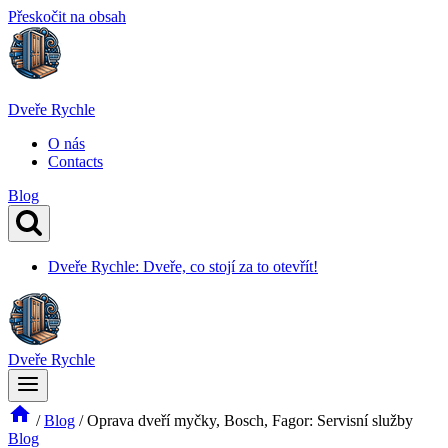
Přeskočit na obsah
Dveře Rychle
O nás
Contacts
Blog
Dveře Rychle: Dveře, co stojí za to otevřít!
Dveře Rychle
/
Blog
/
Oprava dveří myčky, Bosch, Fagor: Servisní služby
Blog