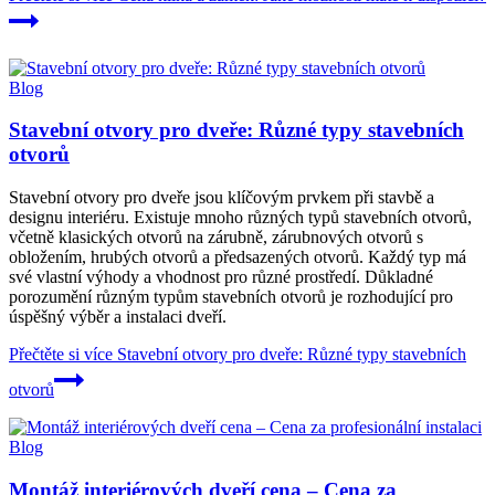
Blog
Stavební otvory pro dveře: Různé typy stavebních
otvorů
Stavební otvory pro dveře jsou klíčovým prvkem při stavbě a
designu interiéru. Existuje mnoho různých typů stavebních otvorů,
včetně klasických otvorů na zárubně, zárubnových otvorů s
obložením, hrubých otvorů a předsazených otvorů. Každý typ má
své vlastní výhody a vhodnost pro různé prostředí. Důkladné
porozumění různým typům stavebních otvorů je rozhodující pro
úspěšný výběr a instalaci dveří.
Přečtěte si více
Stavební otvory pro dveře: Různé typy stavebních
otvorů
Blog
Montáž interiérových dveří cena – Cena za