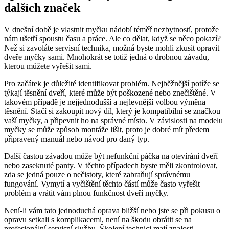
dalších značek
V dnešní době je vlastnit myčku nádobí téměř nezbytností, protože
nám ušetří spoustu času a práce. Ale co dělat, když se něco pokazí?
Než si zavoláte servisní technika, možná byste mohli zkusit opravit
dveře myčky sami. Mnohokrát se totiž jedná o drobnou závadu,
kterou můžete vyřešit sami.
Pro začátek je důležité identifikovat problém. Nejběžnější potíže se
týkají těsnění dveří, které může být poškozené nebo znečištěné. V
takovém případě je nejjednodušší a nejlevnější volbou výměna
těsnění. Stačí si zakoupit nový díl, který je kompatibilní se značkou
vaší myčky, a připevnit ho na správné místo. V závislosti na modelu
myčky se může způsob montáže lišit, proto je dobré mít předem
připravený manuál nebo návod pro daný typ.
Další častou závadou může být nefunkční páčka na otevírání dveří
nebo zaseknuté panty. V těchto případech byste měli zkontrolovat,
zda se jedná pouze o nečistoty, které zabraňují správnému
fungování. Vymytí a vyčištění těchto částí může často vyřešit
problém a vrátit vám plnou funkčnost dveří myčky.
Není-li vám tato jednoduchá oprava bližší nebo jste se při pokusu o
opravu setkali s komplikacemi, není na škodu obrátit se na
profesionální servisní službu. Školení technici mají znalosti,