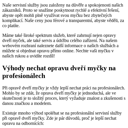
Naše servisní služby jsou založeny na důvěře a spokojenosti našich
zákazníků. Proto se snažíme poskytnout rychlé a efektivní řešení,
abyste opět mohli plně využívat svou myčku bez zbytečných
komplikací. Naše ceny jsou férové a transparentní, abyste věděli, za
co platíte.
Máme také široké spektrum služeb, které zahrnují nejen opravy
dveří myček, ale také servis a údržbu celého zařízení. Na našem
webovém rozhraní naleznete další informace o našich službách a
můžete si objednat opravu přímo online. Nechte vaši myčku v
našich rukou a uvidíte rozdíl!
Výhody nechat opravu dveří myčky na
profesionálech
Při opravě dveří myčky je vždy lepší nechat práci na profesionálech.
Mohlo by se zdát, že oprava dveří myčky je jednoduchá, ale ve
skutečnosti je to složitý proces, který vyžaduje znalost a zkušenosti s
danou značkou a modelem.
Existuje mnoho výhod spoléhat se na profesionální servisní služby
při opravě dveří myčky. Zde je pár důvodů, proč je lepší nechat
opravu na odbornících: