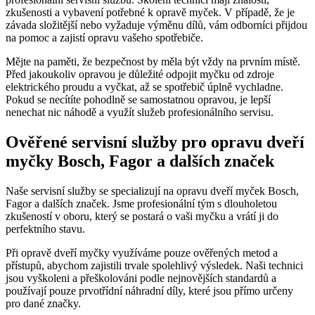
zkušenosti a vybavení potřebné k opravě myček. V případě, že je
závada složitější nebo vyžaduje výměnu dílů, vám odborníci přijdou
na pomoc a zajistí opravu vašeho spotřebiče.
Mějte na paměti, že bezpečnost by měla být vždy na prvním místě.
Před jakoukoliv opravou je důležité odpojit myčku od zdroje
elektrického proudu a vyčkat, až se spotřebič úplně vychladne.
Pokud se necítíte pohodlně se samostatnou opravou, je lepší
nenechat nic náhodě a využít služeb profesionálního servisu.
Ověřené servisní služby pro opravu dveří
myčky Bosch, Fagor a dalších značek
Naše servisní služby se specializují na opravu dveří myček Bosch,
Fagor a dalších značek. Jsme profesionální tým s dlouholetou
zkušeností v oboru, který se postará o vaši myčku a vrátí ji do
perfektního stavu.
Při opravě dveří myčky využíváme pouze ověřených metod a
přístupů, abychom zajistili trvale spolehlivý výsledek. Naši technici
jsou vyškoleni a přeškolováni podle nejnovějších standardů a
používají pouze prvotřídní náhradní díly, které jsou přímo určeny
pro dané značky.