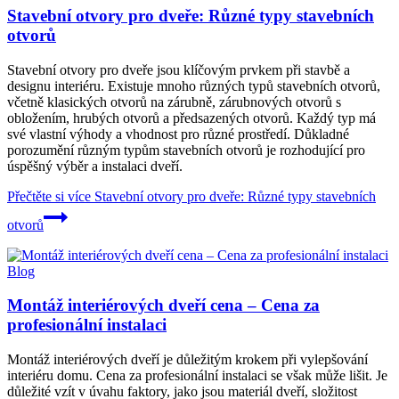
Stavební otvory pro dveře: Různé typy stavebních
otvorů
Stavební otvory pro dveře jsou klíčovým prvkem při stavbě a
designu interiéru. Existuje mnoho různých typů stavebních otvorů,
včetně klasických otvorů na zárubně, zárubnových otvorů s
obložením, hrubých otvorů a předsazených otvorů. Každý typ má
své vlastní výhody a vhodnost pro různé prostředí. Důkladné
porozumění různým typům stavebních otvorů je rozhodující pro
úspěšný výběr a instalaci dveří.
Přečtěte si více
Stavební otvory pro dveře: Různé typy stavebních
otvorů
Blog
Montáž interiérových dveří cena – Cena za
profesionální instalaci
Montáž interiérových dveří je důležitým krokem při vylepšování
interiéru domu. Cena za profesionální instalaci se však může lišit. Je
důležité vzít v úvahu faktory, jako jsou materiál dveří, složitost