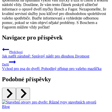
spolehnout na optimální výkon vaší myčky a užít si čistou a lesklou
nádobí vždy. Doufáme, že vám tento článek poskytl užitečné
informace o opravě dveří myčky Bosch a Fagor. Nezapomeňte, že
kvalitní servisní služby jsou klíčové pro dlouhodobou spolehlivost
vašeho spotřebiče. Buďte informovaní a vyhledejte odbornou
pomoc, pokud se vám objeví nějaké problémy. S Boschem a
Fagorem můžete vždy počítat!
Navigace pro příspěvek
Předchozí
Jak natřít zárubně: Správný nátěr pro dlouhou životnost
Další
Vchod pro psa do dveří: Pohodlný přístup pro vašeho mazlíčka
Podobné příspěvky
Blog