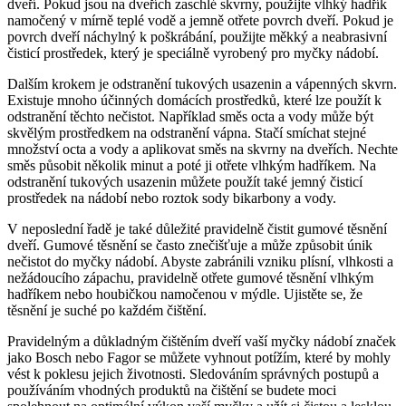
dveří. Pokud jsou na dveřích zaschlé skvrny, použijte vlhký hadřík
namočený v mírně teplé vodě a jemně otřete povrch dveří. Pokud je
povrch dveří náchylný k poškrábání, použijte měkký a neabrasivní
čisticí prostředek, který je speciálně vyrobený pro myčky nádobí.
Dalším krokem je odstranění tukových usazenin a vápenných skvrn.
Existuje mnoho účinných domácích prostředků, které lze použít k
odstranění těchto nečistot. Například směs octa a vody může být
skvělým prostředkem na odstranění vápna. Stačí smíchat stejné
množství octa a vody a aplikovat směs na skvrny na dveřích. Nechte
směs působit několik minut a poté ji otřete vlhkým hadříkem. Na
odstranění tukových usazenin můžete použít také jemný čisticí
prostředek na nádobí nebo roztok sody bikarbony a vody.
V neposlední řadě je také důležité pravidelně čistit gumové těsnění
dveří. Gumové těsnění se často znečišťuje a může způsobit únik
nečistot do myčky nádobí. Abyste zabránili vzniku plísní, vlhkosti a
nežádoucího zápachu, pravidelně otřete gumové těsnění vlhkým
hadříkem nebo houbičkou namočenou v mýdle. Ujistěte se, že
těsnění je suché po každém čištění.
Pravidelným a důkladným čištěním dveří vaší myčky nádobí značek
jako Bosch nebo Fagor se můžete vyhnout potížím, které by mohly
vést k poklesu jejich životnosti. Sledováním správných postupů a
používáním vhodných produktů na čištění se budete moci