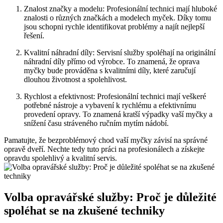
Znalost značky a modelu: Profesionální technici mají hluboké
znalosti o různých značkách a modelech myček. Díky tomu
jsou schopni rychle identifikovat problémy a najít nejlepší
řešení.
Kvalitní náhradní díly: Servisní služby spoléhají na originální
náhradní díly přímo od výrobce. To znamená, že oprava
myčky bude prováděna s kvalitními díly, které zaručují
dlouhou životnost a spolehlivost.
Rychlost a efektivnost: Profesionální technici mají veškeré
potřebné nástroje a vybavení k rychlému a efektivnímu
provedení opravy. To znamená kratší výpadky vaší myčky a
snížení času stráveného ručním mytím nádobí.
Pamatujte, že bezproblémový chod vaší myčky závisí na správné
opravě dveří. Nechte tedy tuto práci na profesionálech a získejte
opravdu spolehlivý a kvalitní servis.
Volba opravářské služby: Proč je důležité
spoléhat se na zkušené techniky