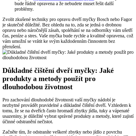
bude řádně opravena a že nebudete muset řešit další
problémy.
Zvolit zkušené techniky pro opravu dveří myčky Bosch nebo Fagor
je skutečně důležité. Bez ohledu na to, zda se jedná o drobnou
opravu nebo náročnější zásah, spoléhání se na odborníky vám ušetří
čas, peníze a stres. Vaše myčka bude rychle a kvalitně opravena, což
vám umožní se vrátit ke svým každodenním činnostem bez
přerušení.
Důkladné čištění dveří myčky: Jaké
produkty a metody použít pro
dlouhodobou životnost
Pro zachování dlouhodobé životnosti vaší myčky nádobí je
nezbytné provádět pravidelné a důkladné čištění dveří. Vzhledem k
tomu, že se na dveřích často hromadí zbytky jídla, tuky a vápenaté
usazeniny, je důležité vybrat správné produkty a metody, které zajistí
účinné odstranění nečistot.
Začněte tím, že odstraníte veškeré zbytky nebo jídlo z povrchu