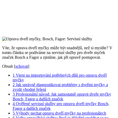
Víte, že oprava dveří myčky může být snadnější, než si myslíte? V
tomto článku se podíváme na servisní služby pro dveře myček
značek Bosch a Fagor a zjistíme, jak při opravě postupovat.
Obsah
[
schovat
]
1
Vieni na importování potřebných dílů pro opravu dveří
myčky
2
Jak správně diagnostikovat problémy s dveřmi myčky a
zvolit vhodné řešení
3
Profesionální návod: Jak samostatně opravit dveře myčky
Bosch, Fagor a dalších značek
4
Ověřené servisní služby pro opravu dveří myčky Bosch,
Fagor a dalších značek
5
Výhody nechat opravu dveří myčky na profesionálech
6
Volba opravářské služby: Proč je důležité spoléhat se na