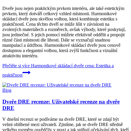
Dveře jsou nejen praktickým prvkem interiéru, ale také estetickým
prvkem, který dotváří celkový vzhled místnosti. Harmonikové
skládací dveře jsou skvělou volbou, která kombinuje estetiku s
praktičností. Cena těchto dveří se může lišit v závislosti na
zvolených materiálech a rozměrech, avšak výhody, které poskytují,
jsou jedinečné. S jejich pomocí můžete efektivně oddělit a propojit
různé části místnosti dle libosti. Dále se vyznačují snadnou
manipulací a údržbou. Harmonikové skládací dveře jsou cenově
dostupnou a elegantní volbou, která zvýší funkčnost a vizuální
atraktivitu interiéru.
Přečtěte si více
Harmonikové skládací dveře cena: Estetika a
praktičnost
Blog
Dveře DRE recenze: Uživatelské recenze na dveře
DRE
V dnešní recenzi se podíváme na dveře DRE, které se zdají být
velmi oblíbené mezi uživateli. Zjistíme, jak se dveře DRE středně
velkého rozměru osvědčily v praxi a jak splňují očekávání těch, kteří