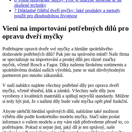
zkušené techniky
7
Důkladné čištění dveří myčky: Jaké produkty a metody
použít pro dlouhodobou životnost
Vieni na importování potřebných dílů pro
opravu dveří myčky
Potřebujete opravit dveře své myčky a hledáte spolehlivého
dodavatele potřebných dílů? Pak jste na správném místě! Naše firma
se specializuje na importování a prodej dílů pro různé značky
myček, včetně Bosch a Fagor. Díky našemu širokému sortimentu a
spolehlivému dodání naších výrobků, jsme se stali důvěryhodným
partnerem pro mnoho zákazníků.
V naší nabídce najdete všechny potřebné díly pro opravu dveří
myčky, včetně těsnění, klik a zámků. Všechny naše díly jsou
vyrobeny z kvalitních materiálů a splňují nejvyšší standardy. Můžete
si tedy být jisti, že s našimi díly bude vaše myčka opět plně funkční.
Abyste ulehčili hledání správných dílů, nabízíme také možnost
výběru díle podle konkrétního modelu myčky. Stačí nám poslat
informace o vašem modelu a my vám rádi předvedeme přesně to, co
potřebujete. Pokud si nejste jisti, jaký díl je ten správný, naše