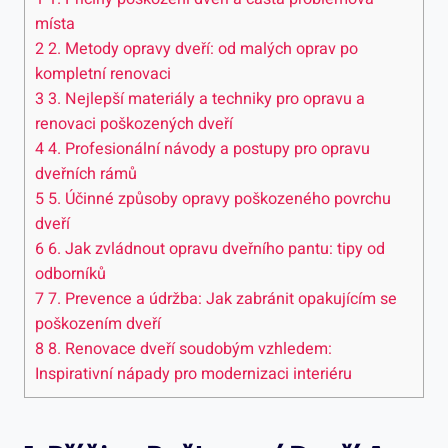
místa
2
2. Metody opravy dveří: od malých oprav po
kompletní renovaci
3
3. Nejlepší materiály a techniky pro opravu a
renovaci poškozených dveří
4
4. Profesionální návody a postupy pro opravu
dveřních rámů
5
5. Účinné způsoby opravy poškozeného povrchu
dveří
6
6. Jak zvládnout opravu dveřního pantu: tipy od
odborníků
7
7. Prevence a údržba: Jak zabránit opakujícím se
poškozením dveří
8
8. Renovace dveří soudobým vzhledem:
Inspirativní nápady pro modernizaci interiéru