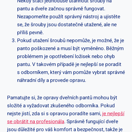
Někdy stačí jednoduše utáhnout šrouby na
pantu a dveře začnou správně fungovat.
Nezapomeňte použít správný nástroj a ujistěte
se, že šrouby jsou dostatečně utažené, ale ne
příliš pevně.
Pokud utažení šroubů nepomůže, je možné, že je
panto poškozené a musí být vyměněno. Běžným
problémem je opotřebení ložisek nebo ohyb
pantu. V takovém případě je nejlepší se poradit
s odborníkem, který vám pomůže vybrat správné
náhradní díly a provede opravu.
Pamatujte si, že opravy dveřních pantů mohou být
složité a vyžadovat zkušeného odborníka. Pokud
nejste jistí, zda si s opravou poradíte sami,
je nejlepší
se obrátit na profesionála
. Správně fungující dveře
jsou důležité pro váš komfort a bezpečnost, takže je