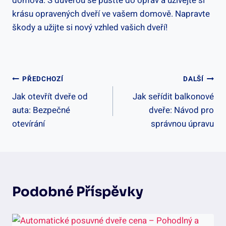
domova. S důvěrou se pusťte do oprav a užívejte si
krásu opravených dveří ve vašem domově. Napravte
škody a užijte si nový vzhled vašich dveří!
Navigace
PŘEDCHOZÍ
DALŠÍ
Jak otevřít dveře od
Jak seřídit balkonové
Pro
auta: Bezpečné
dveře: Návod pro
Příspěvek
otevírání
správnou úpravu
Podobné Příspěvky