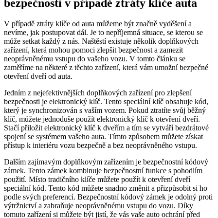
bezpečnosti v případě ztráty klíče auta
V případě ztráty klíče od auta můžeme být značně vyděšení a
nevíme, jak postupovat dál. Je to nepříjemná situace, se kterou se
může setkat každý z nás. Naštěstí existuje několik doplňkových
zařízení, která mohou pomoci zlepšit bezpečnost a zamezit
neoprávněnému vstupu do vašeho vozu. V tomto článku se
zaměříme na některé z těchto zařízení, která vám umožní bezpečné
otevření dveří od auta.
Jedním z nejefektivnějších doplňkových zařízení pro zlepšení
bezpečnosti je elektronický klíč. Tento speciální klíč obsahuje kód,
který je synchronizován s vaším vozem. Pokud ztratíte svůj běžný
klíč, můžete jednoduše použít elektronický klíč k otevření dveří.
Stačí přiložit elektronický klíč k dveřím a tím se vytváří bezdrátové
spojení se systémem vašeho auta. Tímto způsobem můžete získat
přístup k interiéru vozu bezpečně a bez neoprávněného vstupu.
Dalším zajímavým doplňkovým zařízením je bezpečnostní kódový
zámek. Tento zámek kombinuje bezpečnostní funkce s pohodlím
použití. Místo tradičního klíče můžete použít k otevření dveří
speciální kód. Tento kód můžete snadno změnit a přizpůsobit si ho
podle svých preferencí. Bezpečnostní kódový zámek je odolný proti
výtržnictví a zabraňuje neoprávněnému vstupu do vozu. Díky
tomuto zařízení si můžete být jistí, že vás vaše auto ochrání před