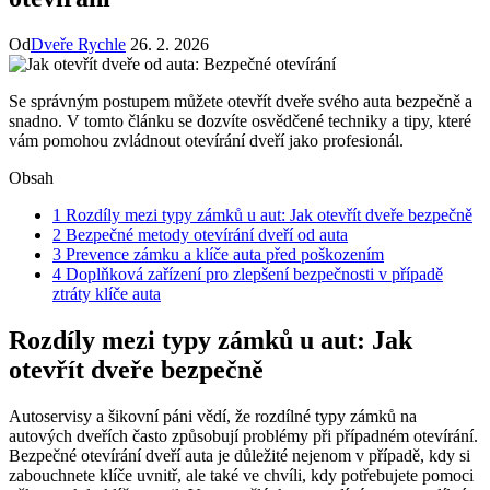
Od
Dveře Rychle
26. 2. 2026
Se správným postupem můžete otevřít dveře svého auta bezpečně a
snadno. V tomto článku se dozvíte osvědčené techniky a tipy, které
vám pomohou zvládnout otevírání dveří jako profesionál.
Obsah
1
Rozdíly mezi typy zámků u aut: Jak otevřít dveře bezpečně
2
Bezpečné metody otevírání dveří od auta
3
Prevence zámku a klíče auta před poškozením
4
Doplňková zařízení pro zlepšení bezpečnosti v případě
ztráty klíče auta
Rozdíly mezi typy zámků u aut: Jak
otevřít dveře bezpečně
Autoservisy a šikovní páni vědí, že rozdílné typy zámků na
autových dveřích často způsobují problémy při případném otevírání.
Bezpečné otevírání dveří auta je důležité nejenom v případě, kdy si
zabouchnete klíče uvnitř, ale také ve chvíli, kdy potřebujete pomoci