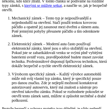
někomu, kdo klíče ztratil. V tomto článku se podíváme na rozdílné
typy zámků, s
kterými se můžete setkat
, a naučíte se, jak je bezpečně
otevřít.
Mechanický zámek – Tento typ je nejpoužívanější a
nejjednodušší na otevření. Stačí použít tenkou kovovou
páčidlo a opatrně jej zasunout mezi dveřmi a rámem auta.
Poté jemnými pohyby přesunete páčidlo a tím odemknete
zámek.
Elektronický zámek – Moderní auta často používají
elektronické zámky, které jsou o něco složitější na otevření.
Pokud jste se zabarikádovali venku se svými plně vybitými
bateriemi uvnitř vozu, pravděpodobně budete muset zavolat
technika. Profesionálové disponují špičkovou technikou, která
dokáže bezpečně a rychle otevřít elektronický zámek.
Výrobcem specifický zámek – Každý výrobce automobilů
může mít svůj vlastní typ zámku, který je specifický pouze
pro danou značku. Zde je nejlepší možností kontaktovat
autorizovaný autoservis, který má znalosti a nástroje pro
otevření takového zámku. Pokud se rozhodnete pokoušet se
otevřít tento zámek sami, můžete si způsobit nechtěné a drahé
poškození.
Protože bezpečí a ochrana majetku jsou důležité, je vždy nejlepší