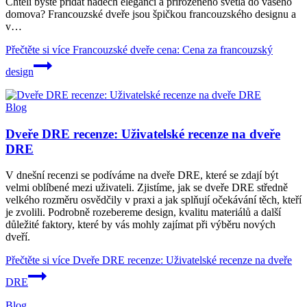
Chtěli byste přidat nádech eleganci a přirozeného světla do vašeho
domova? Francouzské dveře jsou špičkou francouzského designu a
v…
Přečtěte si více
Francouzské dveře cena: Cena za francouzský
design
Blog
Dveře DRE recenze: Uživatelské recenze na dveře
DRE
V dnešní recenzi se podíváme na dveře DRE, které se zdají být
velmi oblíbené mezi uživateli. Zjistíme, jak se dveře DRE středně
velkého rozměru osvědčily v praxi a jak splňují očekávání těch, kteří
je zvolili. Podrobně rozebereme design, kvalitu materiálů a další
důležité faktory, které by vás mohly zajímat při výběru nových
dveří.
Přečtěte si více
Dveře DRE recenze: Uživatelské recenze na dveře
DRE
Blog