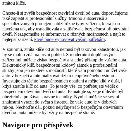
ztrátou klíče.
Chcete-li si zvýšit bezpečnost otevírání dveří od auta, doporučujeme
také zaplatit si profesionální služby. Mnoho autoservisů a
specializovaných prodejen nabízí různé typy zařízení, která jsou
navržena tak, aby usnadňovala a zajišťovala bezpečnost při otevírání
dveří. Nezapomeňte se informovat o různých možnostech a najít to
nejlepší zařízení,
které bude vyhovovat vašim potřebám
.
V souhrnu, ztráta klíče od auta nemusí být takovou katastrofou, jak
by se mohlo zdát na první pohled. S moderními doplňkovými
zařízeními můžete získat bezpečný a snadný přístup do vašeho auta.
Elektronický klíč, bezpečnostní kódový zámek a profesionální
služby jsou jen některé z možností, které vám pomohou udržet vaše
auto v bezpečí a minimalizovat riziko neoprávněného vstupu.
Investujte do těchto bezpečnostních opatření a mějte klid v duši, i
když ztratíte klíč od auta. To je tedy vše, co potřebujete vědět o
bezpečném otevírání dveří od auta. Pamatujte si, že je důležité být
obezřetní a používat správné techniky. Nyní si můžete se svými
znalostmi vyrazit do světa s jistotou, že vaše auto je v dobrých
rukou. Nechoďte dál, pokud nelyžujete! S bezpečným otevíráním
dveří od auta můžete být vždy na bezpečné straně.
Navigace pro příspěvek