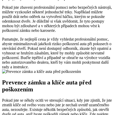
Pokud jste zbaveni profesionální pomoci nebo bezpečných nástrojů,
můžete vyzkoušet některé jednoduché triky. Například můžete
použít drát nebo oděrek na vytvoření háčku, kterým se pokusíte
odemknout dveře. Je důležité si však uvědomit, že tyto postupy
mohou být zdlouhavé a v některých případech mohou vést k
poškození zámku nebo karoserie.
Pamatujte, že nejlepší cesta je vždy vyhledat profesionální pomoc,
abyste minimalizovali jakékoli riziko poškození auta při pokusech o
otevírání dveří. Pokud není dostupný odborník, zkuste být opatrní a
vyhnout se hrubým zásahům, které by mohly způsobit nevratné
poškození. Buďte trpěliví a případně se obraťte na výrobce vozidla
nebo autorizovaného dealera, kteří by vám mohli poskytnout další
rady a instrukce.
Prevence zámku a klíče auta před
poškozením
Pokud jste se někdy ocitli ve stresující situaci, kdy jste zjistili, že jste
ztratili klíče od svého vozu nebo jste je nechali uvnitř uzamčeného
auta, nezoufejte. Existuje několik bezpečných způsobů, jak otevřít
dveře od auta, aniž byste poškodili zámek nebo klíče. Zde najdete