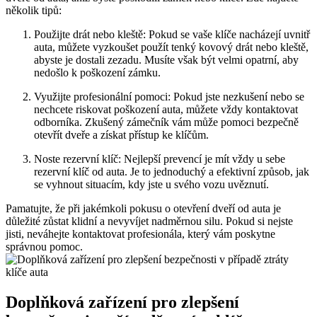
několik tipů:
Použijte drát nebo kleště: Pokud se vaše klíče nacházejí uvnitř
auta, můžete vyzkoušet použít tenký kovový drát nebo kleště,
abyste je dostali zezadu. Musíte však být velmi opatrní, aby
nedošlo k poškození zámku.
Využijte profesionální pomoci: Pokud jste nezkušení nebo se
nechcete riskovat poškození auta, můžete vždy kontaktovat
odborníka. Zkušený zámečník vám může pomoci bezpečně
otevřít dveře a získat přístup ke klíčům.
Noste rezervní klíč: Nejlepší prevencí je mít vždy u sebe
rezervní klíč od auta. Je to jednoduchý a efektivní způsob, jak
se vyhnout situacím, kdy jste u svého vozu uvěznutí.
Pamatujte, že při jakémkoli pokusu o otevření dveří od auta je
důležité zůstat klidní a nevyvíjet nadměrnou silu. Pokud si nejste
jisti, neváhejte kontaktovat profesionála, který vám poskytne
správnou pomoc.
Doplňková zařízení pro zlepšení