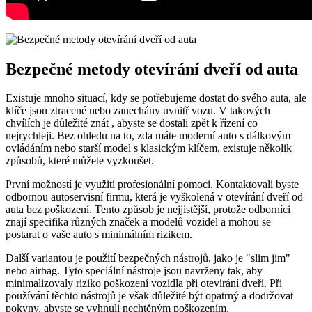
Bezpečné metody otevírání dveří od auta
Existuje mnoho situací, kdy se potřebujeme dostat do svého auta, ale
klíče jsou ztracené nebo zanechány uvnitř vozu. V takových
chvílích je důležité znát , abyste se dostali zpět k řízení co
nejrychleji. Bez ohledu na to, zda máte moderní auto s dálkovým
ovládáním nebo starší model s klasickým klíčem, existuje několik
způsobů, které můžete vyzkoušet.
První možností je využití profesionální pomoci. Kontaktovali byste
odbornou autoservisní firmu, která je vyškolená v otevírání dveří od
auta bez poškození. Tento způsob je nejjistější, protože odborníci
znají specifika různých značek a modelů vozidel a mohou se
postarat o vaše auto s minimálním rizikem.
Další variantou je použití bezpečných nástrojů, jako je "slim jim"
nebo airbag. Tyto speciální nástroje jsou navrženy tak, aby
minimalizovaly riziko poškození vozidla při otevírání dveří. Při
používání těchto nástrojů je však důležité být opatrný a dodržovat
pokyny, abyste se vyhnuli nechtěným poškozením.