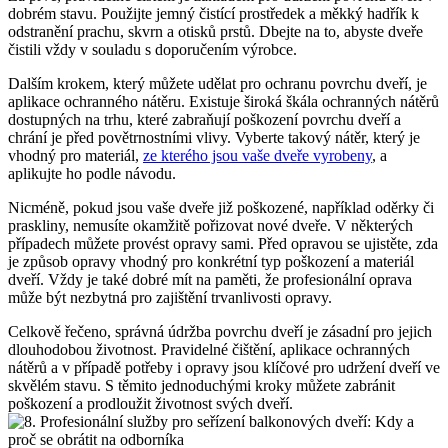
⁣dobrém stavu. Použijte jemný ⁢čistící prostředek a měkký hadřík k
odstranění prachu,⁤ skvrn ‍a otisků prstů. Dbejte na to, abyste dveře
čistili vždy ‍v souladu s doporučením výrobce.
Dalším krokem, který můžete udělat ⁤pro ochranu ⁢povrchu dveří, je⁤
aplikace‍ ochranného nátěru. ‌Existuje široká škála ochranných nátěrů
dostupných na trhu, které zabraňují poškození⁢ povrchu ‌dveří a
chrání ⁢je před povětrnostními vlivy. Vyberte takový nátěr, který je
vhodný ⁢pro materiál,
ze kterého jsou ⁤vaše dveře⁣ vyrobeny
, a⁢
aplikujte ho ‍podle návodu.
Nicméně, ‍pokud jsou vaše dveře již poškozené, například oděrky či
praskliny, nemusíte okamžitě pořizovat nové ⁤dveře. V‌ některých
případech můžete provést opravy sami. Před ⁤opravou⁢ se⁣ ujistěte, zda
je způsob opravy​ vhodný pro‍ konkrétní typ poškození ​a ​materiál
dveří.⁤ Vždy je také dobré mít na paměti, ​že profesionální oprava‍
může být ⁣nezbytná pro zajištění trvanlivosti opravy.
Celkově ‌řečeno, správná ⁢údržba povrchu dveří je⁢ zásadní pro jejich
dlouhodobou životnost. ​Pravidelné‌ čištění, aplikace ‌ochranných
nátěrů a v případě potřeby i ⁤opravy ⁣jsou ⁢klíčové ​pro ⁢udržení ‌dveří⁢ ve
skvělém stavu. S těmito jednoduchými kroky ‍můžete zabránit
poškození⁤ a‍ prodloužit životnost svých dveří.