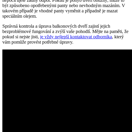
⁢nepociťujete žádný‌ odpor. Pokud je pohyb dveří obtížný, může to
být způsobeno opotřebenými panty nebo nevhodným mazáním. V
takovém případě je vhodné⁤ panty vyměnit‍ a případně ‌je ⁢mazat
speciálním olejem. ⁤
Správná kontrola a úprava balkonových‍ dveří zajistí jejich
bezproblémové ⁢fungování a zvýší vaše pohodlí. Mějte na paměti, že‌
pokud si nejste jisti,
je vždy ​nejlepší ⁢kontaktovat odborníka
, který
vám pomůže ‍provést potřebné úpravy.