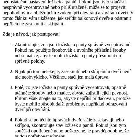
nedostatečné nastavení ložisek a pantů. Pokud jsou tyto ⁤součásti
nesprávně‍ vycentrované ⁢nebo příliš utažené, může se ⁤to projevit
⁤nepohodlným a ‍obtěžujícím zvukem⁢ při otevírání a⁢ zavírání dveří. V
​tomto článku vám ukážeme, jak seřídit‍ balkonové⁣ dveře‍ a odstranit
nepříjemné zaseknutí a⁢ skřípání.
Zde ‌je návod, ⁢jak postupovat:
Zkontrolujte, zda jsou ložiska a‌ panty správně⁣ vycentrované.
Pokud ⁣ne, ​použijte šroubovák ‌a uvolněte příslušné šrouby
nebo ‌matice,⁤ abyste⁢ mohli ložiska⁣ a panty​ přesunout do⁣
správné polohy.
Nijak⁢ při tom nelekejte, zaseknutí nebo skřípání u​ dveří​ není⁤
nic neobvyklého. Většinou stačí jen malá úprava.
Poté, ⁣co jste ložiska ⁣a‌ panty správně vycentrovali, opatrně
⁢utáhněte‌ šrouby nebo matice,‌ abyste zajistili​ jejich pevnost.
Přitom však‍ dbajte‌ na⁢ to, abyste‌ nepříliš ⁤přitlačovali,​ protože
byste⁢ mohli způsobit další‍ problémy, například‍ odrazování
dveří při‌ otevírání.
Pokud se ⁣po těchto úpravách dveře‌ stále zasekávají nebo
skřípou, ⁣zkontrolujte stav ložisek a ‍pantů. Pokud ⁣jsou tyto
součásti opotřebené nebo poškozené, je‌ pravděpodobné, ⁣že
budou potřebovat výměnu.