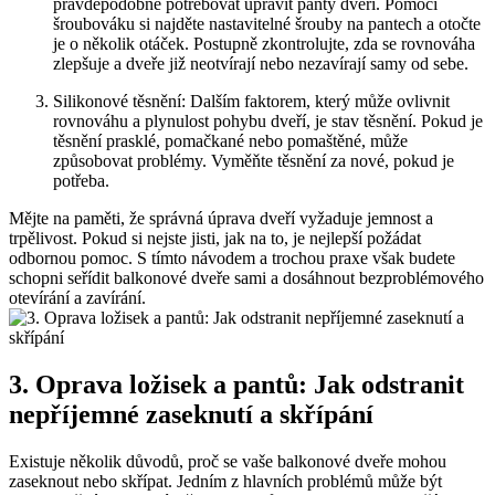
pravděpodobně potřebovat ⁤upravit panty‍ dveří. Pomocí
šroubováku ‌si najděte ⁤nastavitelné šrouby na pantech‌ a ⁢otočte
je ⁣o několik otáček. Postupně zkontrolujte, zda se rovnováha
zlepšuje​ a⁤ dveře již neotvírají nebo nezavírají samy‌ od sebe.
Silikonové těsnění: Dalším faktorem, který může ​ovlivnit
rovnováhu a plynulost pohybu‌ dveří, je stav těsnění. Pokud⁤ je
těsnění prasklé, pomačkané⁤ nebo pomaštěné,‌ může
způsobovat problémy. Vyměňte těsnění​ za⁢ nové,⁢ pokud je
potřeba.
Mějte na paměti, že správná úprava dveří vyžaduje⁣ jemnost a
trpělivost. Pokud si nejste jisti, jak na to, je nejlepší požádat
‍odbornou pomoc. ⁢S tímto návodem a‍ trochou praxe však budete
schopni​ seřídit balkonové dveře sami a dosáhnout bezproblémového⁢
otevírání a zavírání.
3.‌ Oprava ložisek a pantů:⁣ Jak​ odstranit⁤
nepříjemné ​zaseknutí a skřípání
Existuje několik ‌důvodů, proč‌ se vaše balkonové dveře mohou
zaseknout ⁤nebo skřípat. Jedním z hlavních problémů​ může ‌být