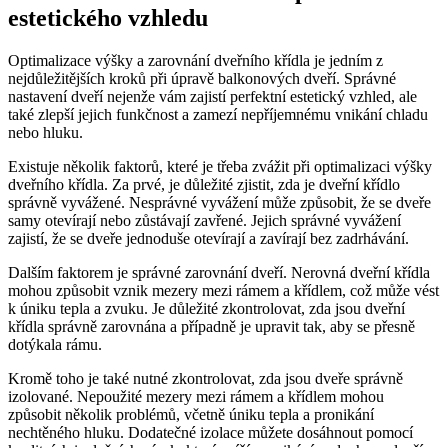
estetického ‌vzhledu
Optimalizace výšky a zarovnání dveřního křídla je jedním z
nejdůležitějších kroků při úpravě balkonových ‌dveří. ‌Správné
nastavení dveří nejenže vám zajistí perfektní estetický vzhled, ale
také ⁢zlepší jejich funkčnost ⁤a ​zamezí nepříjemnému vnikání chladu
nebo hluku.
Existuje několik​ faktorů, které‌ je třeba‍ zvážit při⁢ optimalizaci výšky
dveřního křídla. Za prvé,⁣ je důležité zjistit, ⁢zda je⁤ dveřní křídlo
⁣správně vyvážené. Nesprávné vyvážení může ⁣způsobit, že se dveře
samy otevírají nebo ⁣zůstávají zavřené. Jejich správné vyvážení
zajistí, ​že se dveře ⁢jednoduše otevírají a zavírají‍ bez zadrhávání.
Dalším faktorem je správné zarovnání dveří. Nerovná‍ dveřní křídla
mohou způsobit⁣ vznik mezery mezi rámem a křídlem, což může ⁣vést
‍k úniku tepla​ a zvuku. Je důležité zkontrolovat, zda⁢ jsou ‌dveřní
křídla správně ‍zarovnána a‌ případně je ⁢upravit ‍tak, aby se přesně⁣
dotýkala rámu.
Kromě toho je ‌také nutné zkontrolovat, zda jsou⁣ dveře⁤ správně
izolované. Nepoužité mezery mezi‍ rámem a křídlem ⁤mohou ​
způsobit několik problémů, včetně úniku‌ tepla a pronikání
nechtěného⁢ hluku. Dodatečné izolace můžete dosáhnout‌ pomocí