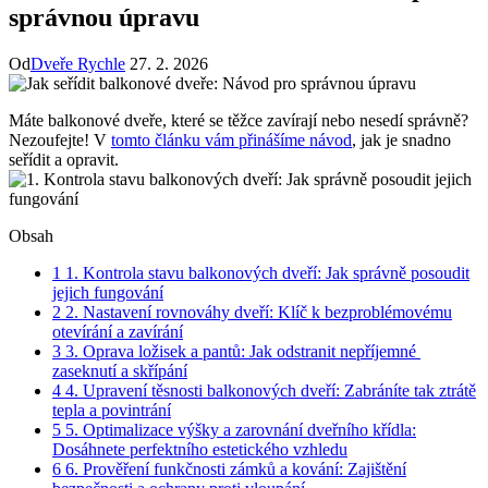
správnou úpravu
Od
Dveře Rychle
27. 2. 2026
Máte ⁣balkonové dveře, které se těžce ⁤zavírají ‌nebo nesedí ⁤správně?
Nezoufejte! V
tomto článku ‌vám‌ přinášíme⁣ návod
, ​jak je snadno
seřídit a opravit.
Obsah
1
1. Kontrola stavu balkonových‌ dveří: Jak správně posoudit
jejich fungování
2
2. Nastavení rovnováhy dveří: Klíč k bezproblémovému
‍otevírání ⁣a zavírání
3
3.‌ Oprava ložisek a pantů:⁣ Jak​ odstranit⁤ nepříjemné ​
zaseknutí a skřípání
4
4. ‍Upravení těsnosti balkonových dveří: Zabráníte tak ⁤ztrátě
tepla a povintrání
5
5. Optimalizace výšky​ a zarovnání dveřního⁣ křídla:
Dosáhnete perfektního estetického ‌vzhledu
6
6. Prověření​ funkčnosti‌ zámků a kování: ​Zajištění