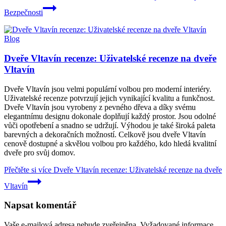
Bezpečnosti
Blog
Dveře Vltavín recenze: Uživatelské recenze na dveře
Vltavín
Dveře Vltavín jsou velmi populární volbou pro moderní interiéry.
Uživatelské recenze potvrzují jejich vynikající kvalitu a funkčnost.
Dveře Vltavín jsou vyrobeny z pevného dřeva a díky svému
elegantnímu designu dokonale doplňují každý prostor. Jsou odolné
vůči opotřebení a snadno se udržují. Výhodou je také široká paleta
barevných a dekoračních možností. Celkově jsou dveře Vltavín
cenově dostupné a skvělou volbou pro každého, kdo hledá kvalitní
dveře pro svůj domov.
Přečtěte si více
Dveře Vltavín recenze: Uživatelské recenze na dveře
Vltavín
Napsat komentář
Vaše e-mailová adresa nebude zveřejněna.
Vyžadované informace