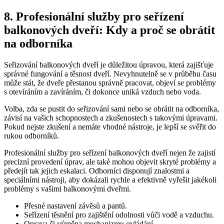
8. Profesionální služby ⁣pro seřízení
balkonových⁤ dveří: Kdy ⁢a proč se obrátit
na odborníka
Seřizování balkonových dveří je ‌důležitou úpravou, která zajišťuje ​
správné fungování a těsnost dveří. Nevyhnutelně ‍se⁤ v ​průběhu času
⁢může stát,⁤ že⁢ dveře přestanou správně pracovat,‍ objeví se problémy
s otevíráním a zavíráním, či dokonce uniká vzduch nebo voda.
Volba,⁣ zda se pustit⁤ do seřizování sami⁢ nebo​ se obrátit na odborníka,‌
závisí na vašich ⁢schopnostech a ​zkušenostech s ‌takovými úpravami.
Pokud nejste⁤ zkušení a nemáte vhodné nástroje, je lepší se svěřit ‍do
rukou​ odborníků.
Profesionální ⁣služby ⁤pro seřízení balkonových dveří nejen ‍že zajistí
precizní provedení úprav, ale také mohou objevit skryté problémy ‍a
předejít tak ⁤jejich eskalaci.⁢ Odborníci disponují znalostmi ⁣a
speciálními ⁢nástroji, ​aby dokázali rychle a efektivně vyřešit‍ jakékoli
problémy s ‌vašimi balkonovými ‌dveřmi.
Přesné nastavení ​závěsů a pantů.
Seřízení těsnění pro zajištění​ odolnosti vůči vodě a vzduchu.
Oprava či výměna mechanizmu ovládání.