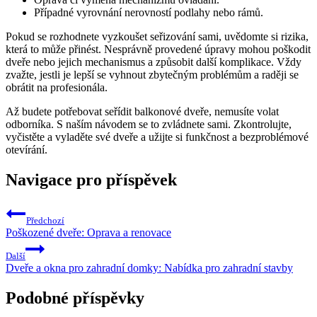
Případné vyrovnání⁣ nerovností podlahy nebo rámů.
Pokud se rozhodnete ⁣vyzkoušet seřizování sami, uvědomte ​si rizika,
která ⁣to může⁣ přinést.‍ Nesprávně provedené ⁣úpravy mohou⁣ poškodit
dveře nebo jejich mechanismus a​ způsobit další ⁣komplikace.⁢ Vždy
⁢zvažte, jestli je lepší​ se vyhnout ‌zbytečným problémům a raději se
obrátit⁢ na profesionála.
Až budete potřebovat seřídit balkonové ⁣dveře, nemusíte volat
odborníka. S naším návodem se to ​zvládnete sami. Zkontrolujte,
vyčistěte⁣ a vyladěte své‍ dveře a užijte si funkčnost a bezproblémové
otevírání.
Navigace pro příspěvek
Předchozí
Poškozené dveře: Oprava a renovace
Další
Dveře a okna pro zahradní domky: Nabídka pro zahradní stavby
Podobné příspěvky