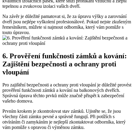
kvalitních izolačních pásek, které sníží pronikání vzduchu ‍a zlepší
tepelnou ​a zvukovou izolaci vašich​ dveří.
Na závěr‌ je ⁣důležité⁢ pamatovat si, že za ⁤úpravu výšky a zarovnání
dveří​ jsou nejlépe vyškolení profesionálové. Pokud nejste zkušeným
řemeslníkem, můžete⁣ si⁤ najmout odborníka, který vám pomůže s
touto úpravou.
6. Prověření​ funkčnosti‌ zámků a kování: ​
Zajištění bezpečnosti a‍ ochrany proti
vloupání
Pro zajištění ⁣bezpečnosti a ⁤ochrany proti vloupání je důležité provést⁣
prověření funkčnosti zámků a kování na ⁢balkonových dveřích.
Správná ‍úprava⁢ těchto prvků může značně přispět ​k zabezpečení
vašeho domova.
Prvním krokem⁣ je zkontrolovat ⁣stav zámků. ⁢Ujistěte se, že‌ jsou
všechny ⁢části‌ zámku pevné ⁢a správně fungují. Při potížích s
otvíráním či ‍zamykáním ​je ​nejlepší zkontaktovat ⁣odborníka, ​který‍
vám pomůže s opravou či výměnou zámku.