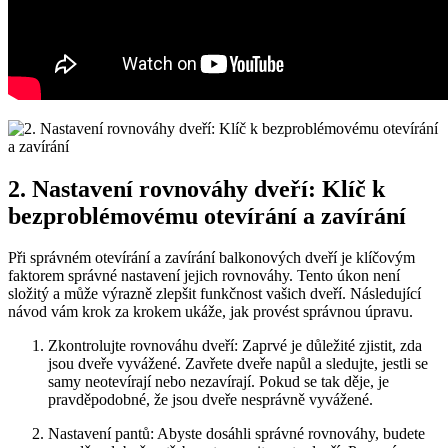
2. Nastavení rovnováhy dveří: Klíč k
bezproblémovému ‍otevírání ⁣a zavírání
Při správném ⁤otevírání a ⁣zavírání balkonových dveří je ‍klíčovým
‍faktorem správné nastavení jejich rovnováhy. Tento úkon‌ není
složitý a ‌může výrazně zlepšit ⁢funkčnost vašich dveří. Následující
návod vám ‌krok za krokem​ ukáže, jak provést správnou úpravu.
Zkontrolujte rovnováhu dveří: Zaprvé je důležité ‍zjistit, zda
jsou‍ dveře vyvážené. Zavřete dveře napůl a sledujte, jestli se
samy neotevírají nebo nezavírají. Pokud se tak děje, ⁤je‌
pravděpodobné, že jsou dveře nesprávně ‍vyvážené.
Nastavení pantů: ⁣Abyste⁣ dosáhli správné rovnováhy, budete