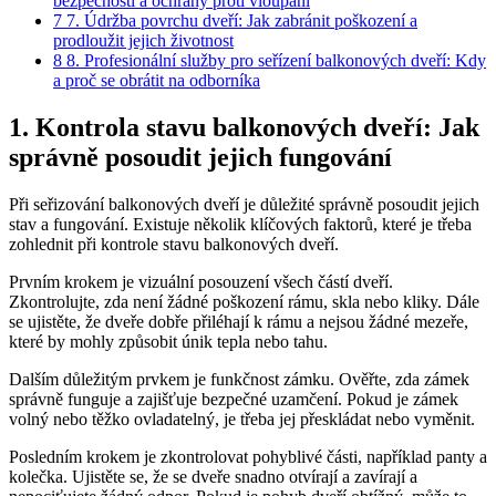
bezpečnosti a‍ ochrany proti vloupání
7
7. Údržba povrchu dveří:‍ Jak zabránit‌ poškození⁣ a
prodloužit⁣ jejich životnost
8
8. Profesionální služby ⁣pro seřízení balkonových⁤ dveří: Kdy
⁢a proč se obrátit na odborníka
1. Kontrola stavu balkonových‌ dveří: Jak
správně posoudit jejich fungování
Při seřizování balkonových dveří je důležité správně ‍posoudit jejich
⁣stav ‍a ‍fungování. Existuje několik klíčových faktorů, které je třeba
zohlednit‌ při kontrole stavu balkonových dveří.
Prvním krokem je vizuální posouzení všech​ částí dveří.
Zkontrolujte, zda není žádné poškození ⁤rámu, skla ‌nebo​ kliky. Dále⁤
se ujistěte, že dveře dobře přiléhají k ⁣rámu a nejsou⁣ žádné mezeře,
které by mohly způsobit únik tepla ‌nebo tahu.
Dalším důležitým prvkem je‌ funkčnost⁣ zámku. Ověřte,⁢ zda zámek
⁤správně funguje a zajišťuje ⁣bezpečné uzamčení.⁣ Pokud⁤ je zámek
⁢volný nebo ⁤těžko ovladatelný, je třeba‍ jej ⁤přeskládat nebo vyměnit.
Posledním krokem je zkontrolovat pohyblivé části, například panty a
kolečka. Ujistěte se, že se ⁣dveře ⁣snadno otvírají ⁣a ‍zavírají⁢ a