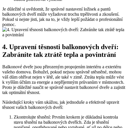
Je‍ důležité si uvědomit,‍ že správné​ nastavení ložisek a​ pantů
balkonových dveří​ může vyžadovat trochu trpělivosti ‌a zkoušení.
Pokud si nejste ‍jisti, jak na to, je vždy ⁤lepší požádat ​o profesionální
pomoc.
4. ‍Upravení těsnosti balkonových dveří:
Zabráníte tak ⁤ztrátě tepla a povintrání
Balkonové⁣ dveře⁢ jsou​ přirozeným propojením interiéru a exteriéru
vašeho ⁣domova. Bohužel, pokud nejsou správně utěsněné, mohou‌
váš dům⁢ ohřívat nejen v létě, ale také v ‍zimě.‍ Ztráta tepla může vést​
k vyšším ‌účtům za energie a nepříjemným průvanům v ‍místnostech.⁢
Proto je důležité⁣ naučit ‌se ⁣správně ⁣nastavit balkonové dveře a ‌zajistit
tak optimální těsnost.
Následující kroky ⁤vám ukážou, jak jednoduše a efektivně upravit
těsnost⁤ vašich balkonových dveří:
Zkontrolujte těsnění: ⁣Prvním krokem ⁢je důkladná kontrola
⁣stavu těsnění na balkonových ⁢dveřích. Zda ⁤je⁣ těsnění
poničené, opotřebované nebo vytahané,⁢ ať už po délce nebo