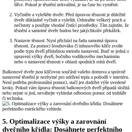
⁤šířce. Pokud je těsnění⁣ nekvalitní, je na čase ho ‍vyměnit.
Vyčistěte a vyleštěte dveře: Před úpravou těsnosti je⁢ důležité
⁢dveře důkladně‍ vyčistit ​a vyleštit. Odstraňte veškerý ‍prach a
nečistoty a použijte vhodné čistící prostředky.⁣ Tím zajistíte, ​že
těsnění a samotné dveře budou ‌bez⁣ jakýchkoliv překážek.
Nastavte těsnost: Nyní ‍přichází na ⁣řadu‌ samotná úprava
těsnosti. Za pomoci šroubováku či​ inbusového klíče ⁣zvolte
‌podle typu ​dveří příslušnou metodu‍ nastavení. Buď⁢ se jedná o⁣
upravení výšky dveří, bočního vodítkového mechanismu⁣
nebo ⁤o ⁣nastavení těsnosti‍ v oblasti spodních ⁣rohů ⁤dveří.
Balkonové ⁣dveře jsou ‍klíčovou součástí ​vašeho domova a ‌správně⁢
nastavené⁤ těsnění ‍je nezbytné pro udržení tepla a pohodlí v interiéru.
Není potřeba profesionální pomoci, stačí jen ⁢dodržet ‍výše uvedené‍
kroky. Pokud vám úprava těsnosti ‌balkonových dveří‍ připadá složitá​
nebo ‍nejste si jistí, neváhejte vyhledat odbornou‍ pomoc⁤ od truhláře​
či technika.
5. Optimalizace výšky​ a zarovnání
dveřního⁣ křídla: Dosáhnete perfektního