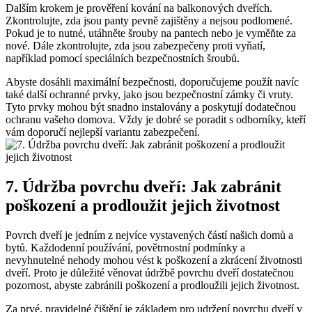
Dalším ⁤krokem je prověření kování ⁢na balkonových dveřích.
Zkontrolujte, zda​ jsou⁢ panty pevně zajištěny ​a nejsou‌ podlomené.
Pokud je ​to nutné, utáhněte šrouby na pantech ​nebo je vyměňte za
nové. Dále zkontrolujte, zda⁣ jsou‍ zabezpečeny ‌proti ⁣vyňatí,‍
například‍ pomocí speciálních‍ bezpečnostních‍ šroubů.
Abyste dosáhli maximální bezpečnosti, doporučujeme použít navíc
také další ochranné ‍prvky,‌ jako jsou bezpečnostní zámky či vruty.
Tyto prvky mohou​ být snadno‍ instalovány a poskytují dodatečnou
ochranu ⁢vašeho ‍domova. Vždy ‌je dobré​ se poradit s odborníky, kteří
vám ⁢doporučí nejlepší variantu zabezpečení.
7. Údržba povrchu dveří:‍ Jak zabránit‌
poškození⁣ a prodloužit⁣ jejich životnost
Povrch dveří⁣ je jedním z nejvíce vystavených částí ⁢našich domů​ a ​
bytů.⁢ Každodenní používání, povětrnostní podmínky⁤ a
nevyhnutelné nehody mohou‍ vést k poškození a ‌zkrácení ​životnosti
dveří. Proto je důležité věnovat údržbě povrchu dveří⁢ dostatečnou
pozornost, abyste⁣ zabránili poškození a prodloužili jejich životnost.
Za prvé,⁤ pravidelné čištění je základem ⁣pro udržení‌ povrchu dveří v