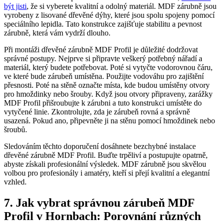
být jisti
, že si vyberete kvalitní a odolný materiál. MDF zárubně jsou
vyrobeny z lisované dřevěné dýhy, které jsou spolu spojeny pomocí
speciálního lepidla. Tato konstrukce zajišťuje stabilitu a pevnost
zárubně, která vám vydrží dlouho.
Při montáži dřevěné zárubně MDF Profil je důležité dodržovat
správné postupy. Nejprve si připravte veškerý potřebný nářadí a
materiál, který budete potřebovat. Poté si vytyčte vodorovnou čáru,
ve které bude zárubeň umístěna. Použijte vodováhu pro zajištění
přesnosti. Poté na stěně označte místa, kde budou umístěny otvory
pro hmoždinky nebo šrouby. Když jsou otvory připraveny, zarážky
MDF Profil přišroubujte k zárubni a tuto konstrukci umístěte do
vytyčené linie. Zkontrolujte, zda je zárubeň rovná a správně
usazená. Pokud ano, připevněte ji na stěnu pomocí hmoždinek nebo
šroubů.
Sledováním těchto doporučení dosáhnete bezchybné instalace
dřevěné zárubně MDF Profil. Buďte trpěliví a postupujte opatrně,
abyste získali profesionální výsledek. MDF zárubně jsou skvělou
volbou pro profesionály i amatéry, kteří si přejí kvalitní a elegantní
vzhled.
7. Jak vybrat správnou zárubeň MDF
Profil v Hornbach: Porovnání různých