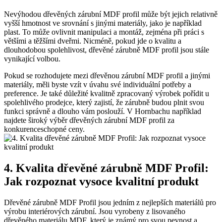
Nevýhodou dřevěných zárubní MDF profil může být jejich relativně
vyšší hmotnost ve srovnání s jinými materiály, jako je například
plast. To může ovlivnit manipulaci a montáž, zejména při práci s
většími a těžšími dveřmi. Nicméně, pokud jde o kvalitu a
dlouhodobou spolehlivost, dřevěné zárubně MDF profil jsou stále
vynikající volbou.
Pokud se rozhodujete mezi dřevěnou zárubní MDF profil a jinými
materiály, měli byste vzít v úvahu své individuální potřeby a
preference. Je také důležité kvalitně zpracovaný výrobek pořídit u
spolehlivého prodejce, který zajistí, že zárubně budou plnit svou
funkci správně a dlouho vám poslouží. V Hornbachu například
najdete široký výběr dřevěných zárubní MDF profil za
konkurenceschopné ceny.
4. Kvalita dřevěné zárubně MDF Profil:
Jak rozpoznat vysoce kvalitní produkt
Dřevěné zárubně MDF Profil jsou jedním z nejlepších materiálů pro
výrobu interiérových zárubní. Jsou vyrobeny z lisovaného
dřevěného materiálu MDF, který je známý pro svou pevnost a