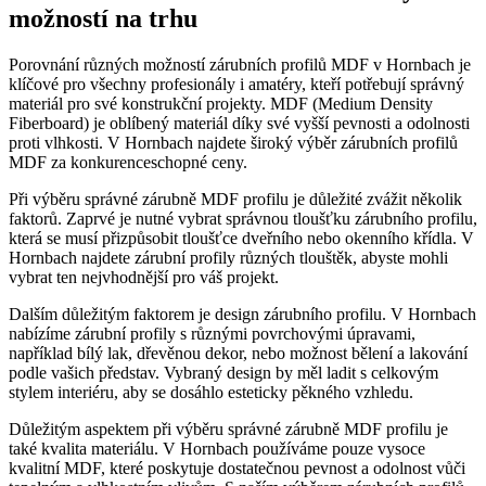
možností na trhu
Porovnání různých možností zárubních profilů MDF v Hornbach je
klíčové pro všechny profesionály i amatéry, kteří potřebují správný
materiál pro své konstrukční projekty. MDF (Medium Density
Fiberboard) je oblíbený materiál díky své vyšší pevnosti a odolnosti
proti vlhkosti. V Hornbach najdete široký výběr zárubních profilů
MDF za konkurenceschopné ceny.
Při výběru správné zárubně MDF profilu je důležité zvážit několik
faktorů. Zaprvé je nutné vybrat správnou tloušťku zárubního profilu,
která se musí přizpůsobit tloušťce dveřního nebo okenního křídla. V
Hornbach najdete zárubní profily různých tlouštěk, abyste mohli
vybrat ten nejvhodnější pro váš projekt.
Dalším důležitým faktorem je design zárubního profilu. V Hornbach
nabízíme zárubní profily s různými povrchovými úpravami,
například bílý lak, dřevěnou dekor, nebo možnost bělení a lakování
podle vašich představ. Vybraný design by měl ladit s celkovým
stylem interiéru, aby se dosáhlo esteticky pěkného vzhledu.
Důležitým aspektem při výběru správné zárubně MDF profilu je
také kvalita materiálu. V Hornbach používáme pouze vysoce
kvalitní MDF, které poskytuje dostatečnou pevnost a odolnost vůči