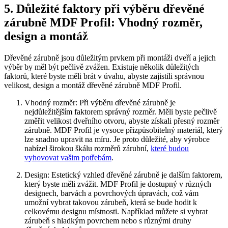
5. Důležité faktory při výběru dřevěné
zárubně MDF Profil: Vhodný rozměr,
design a montáž
Dřevěné zárubně jsou důležitým prvkem při montáži dveří a jejich
výběr by měl být pečlivě zvážen. Existuje několik důležitých
faktorů, které byste měli brát v úvahu, abyste zajistili správnou
velikost, design a montáž dřevěné zárubně MDF Profil.
Vhodný rozměr: Při výběru dřevěné zárubně je
nejdůležitějším faktorem správný rozměr. Měli byste pečlivě
změřit velikost dveřního otvoru, abyste získali přesný rozměr
zárubně. MDF Profil je vysoce přizpůsobitelný materiál, který
lze snadno upravit na míru. Je proto důležité, aby výrobce
nabízel širokou škálu rozměrů zárubní,
které budou
vyhovovat vašim potřebám
.
Design: Estetický vzhled dřevěné zárubně je dalším faktorem,
který byste měli zvážit. MDF Profil je dostupný v různých
designech, barvách a povrchových úpravách, což vám
umožní vybrat takovou zárubeň, která se bude hodit k
celkovému designu místnosti. Například můžete si vybrat
zárubeň s hladkým povrchem nebo s různými druhy