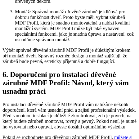
dřevěných dekorů.
Montáž: Správná montáž dřevěné zárubně je klíčová pro
dobrou funkčnost dveří. Proto byste měli vybrat zárubeň
MDF Profil, která je snadno montovatelná a nabízí kvalitní
montážní systém. MDF Profil může být také vybaven
speciálními funkcemi, jako je snadná úprava a nastavení, což
usnadňuje správnou montáž.
Výběr správné dřevěné zárubně MDF Profil je důležitým krokem
při montáži dveří. Správný rozměr, design a montáž zajišťují, že
zárubeň bude pevná, esteticky příjemná a dobře fungující.
6. Doporučení pro instalaci dřevěné
zárubně MDF Profil: Návod, který vám
usnadní práci
Pro instalaci dřevěné zárubně MDF Profil vám nabízíme několik
doporučení, která vám usnadní práci a zajistí profesionální výsledek.
Před samotnou instalací je důležité zkontrolovat, zda je povrch, na
který budete zárubeň montovat, rovný a pevný. Pokud není, je nutné
ho vyrovnat nebo opravit, abyste dosáhli optimálního výsledku.
Pokud se rozhodnete pro dřevěnou zárubeň MDF Profil,
můžete si