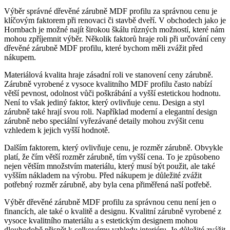
Výběr správné dřevěné zárubně MDF profilu za správnou cenu je
klíčovým faktorem při renovaci či stavbě dveří. V obchodech jako je
Hornbach je možné najít širokou škálu různých možností, které nám
mohou zpříjemnit výběr. Několik faktorů hraje roli při určování ceny
dřevěné zárubně MDF profilu, které bychom měli zvážit před
nákupem.
Materiálová kvalita hraje zásadní roli ve stanovení ceny zárubně.
Zárubně vyrobené z vysoce kvalitního MDF profilu často nabízí
větší pevnost, odolnost vůči poškrábání a vyšší estetickou hodnotu.
Není to však jediný faktor, který ovlivňuje cenu. Design a styl
zárubně také hrají svou roli. Například moderní a elegantní design
zárubně nebo speciální vyřezávané detaily mohou zvýšit cenu
vzhledem k jejich vyšší hodnotě.
Dalším faktorem, který ovlivňuje cenu, je rozměr zárubně. Obvykle
platí, že čím větší rozměr zárubně, tím vyšší cena. To je způsobeno
nejen větším množstvím materiálu, který musí být použit, ale také
vyšším nákladem na výrobu. Před nákupem je důležité zvážit
potřebný rozměr zárubně, aby byla cena přiměřená naší potřebě.
Výběr dřevěné zárubně MDF profilu za správnou cenu není jen o
financích, ale také o kvalitě a designu. Kvalitní zárubně vyrobené z
vysoce kvalitního materiálu a s estetickým designem mohou
dlouhodobě přispět k celkovému vzhledu interiéru. Je důležité zvážit