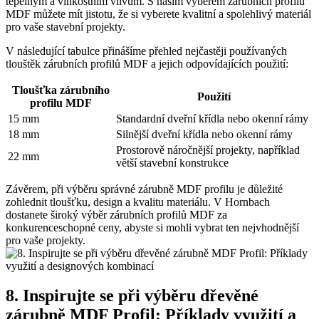
tepelným a vlhkostním vlivům. S naším výběrem zárubních profilů
MDF můžete mít jistotu, že si vyberete kvalitní a spolehlivý materiál
pro vaše stavební projekty.
V následující tabulce přinášíme přehled nejčastěji používaných
tlouštěk zárubních profilů MDF a jejich odpovídajících použití:
Tloušťka zárubního
Použití
profilu MDF
15 mm
Standardní dveřní křídla nebo okenní rámy
18 mm
Silnější dveřní křídla nebo okenní rámy
Prostorově náročnější projekty, například
22 mm
větší stavební konstrukce
Závěrem, při výběru správné zárubně MDF profilu je důležité
zohlednit tloušťku, design a kvalitu materiálu. V Hornbach
dostanete široký výběr zárubních profilů MDF za
konkurenceschopné ceny, abyste si mohli vybrat ten nejvhodnější
pro vaše projekty.
8. Inspirujte se při výběru dřevěné
zárubně MDF Profil: Příklady využití a