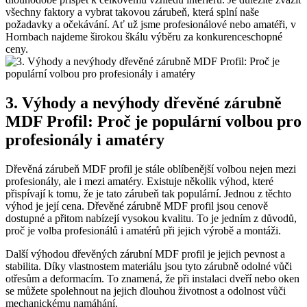
všechny faktory a vybrat takovou zárubeň, která splní naše
požadavky a očekávání. Ať už jsme profesionálové nebo amatéři, v
Hornbach najdeme širokou škálu výběru za konkurenceschopné
ceny.
3. Výhody a nevýhody dřevěné zárubně
MDF Profil: Proč je populární volbou pro
profesionály i amatéry
Dřevěná zárubeň MDF profil je stále oblíbenější volbou nejen mezi
profesionály, ale i mezi amatéry. Existuje několik výhod, které
přispívají k tomu, že je tato zárubeň tak populární. Jednou z těchto
výhod je její cena. Dřevěné zárubně MDF profil jsou cenově
dostupné a přitom nabízejí vysokou kvalitu. To je jedním z důvodů,
proč je volba profesionálů i amatérů při jejich výrobě a montáži.
Další výhodou dřevěných zárubní MDF profil je jejich pevnost a
stabilita. Díky vlastnostem materiálu jsou tyto zárubně odolné vůči
otřesům a deformacím. To znamená, že při instalaci dveří nebo oken
se můžete spolehnout na jejich dlouhou životnost a odolnost vůči
mechanickému namáhání.