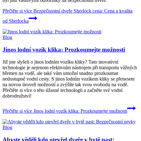
být jisti vášnivými odborníky na bezpečnostní dveře.
Přečtěte si více
Bezpečnostní dveře Sherlock cena: Cena a kvalita
od Sherlocka
Blog
Jinos lodní vozík klika: Prozkoumejte možnosti
Již jste slyšeli o jinos lodním vozíku kliky? Tato inovativní
technologie je nejenom efektivním nástrojem při transportu vážných
břemen na vodě, ale také vám umožní snadno prozkoumat
nedostupné vodní cesty. S jinos lodním vozíkem kliky se přenesete
na novou úroveň možností a zvýšíte tak svou svobodu na vodě.
Přečtěte si více o této úžasné technologii a začněte své vodní
dobrodružství!
Přečtěte si více
Jinos lodní vozík klika: Prozkoumejte možnosti
Blog
Abyste věděli kdo otevřel dveře v bytě past: