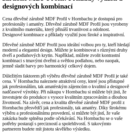
designových kombinací
Cena dřevěné zárubně MDF Profil v Hornbachu je dostupná pro
profesionály i amatéry. Dřevěné zárubně MDF Profil jsou vyrobeny
z kvalitního materiálu, který přináší trvanlivost a odolnost.
Designové kombinace a příklady využití jsou široké a inspirativní.
Dřevěné zárubně MDF Profil jsou ideální volbou pro ty, kteří hledají
moderní a elegantní design. Můžete je kombinovat s různými druhy
dveří a podlahových krytin. Například, můžete zvolit kontrastní
kombinaci s tmavými dveřmi a světlou podlahou, nebo naopak,
jemně sladit barvy pro harmonický celkový dojem.
Důležitým faktorem při výběru dřevěné zárubně MDF Profil je také
cena. V Hornbachu naleznete atraktivní ceny, které jsou přístupné
jak profesionálům, tak amatérským zájemcům o kvalitní a designově
nadčasové výrobky. Při nákupu v Hornbachu si můžete být jisti, že
investujete do produkce s vysoce kvalitním zpracováním a dlouhou
životností. Na závěr, cena a kvalita dřevěné zárubně MDF profil z
Hornbachu přesvědčí jak profesionály, tak amatéry. Díky širokému
výběru a profesionálnímu provedení, si můžete být jistí, že vaše
zakázka bude splněna podle očekávání. Na Hornbachu se o vaše
potřeby postarají s precizností a spolehlivostí. S takovýmto
partnerem budete mít jistotu skvělého výsledku.