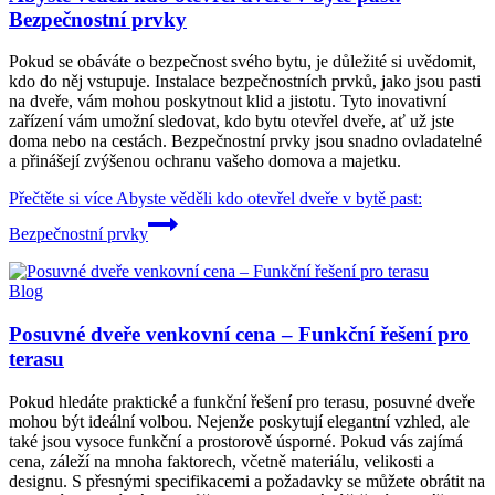
Bezpečnostní prvky
Pokud se obáváte o bezpečnost svého bytu, je důležité si uvědomit,
kdo do něj vstupuje. Instalace bezpečnostních prvků, jako jsou pasti
na dveře, vám mohou poskytnout klid a jistotu. Tyto inovativní
zařízení vám umožní sledovat, kdo bytu otevřel dveře, ať už jste
doma nebo na cestách. Bezpečnostní prvky jsou snadno ovladatelné
a přinášejí zvýšenou ochranu vašeho domova a majetku.
Přečtěte si více
Abyste věděli kdo otevřel dveře v bytě past:
Bezpečnostní prvky
Blog
Posuvné dveře venkovní cena – Funkční řešení pro
terasu
Pokud hledáte praktické a funkční řešení pro terasu, posuvné dveře
mohou být ideální volbou. Nejenže poskytují elegantní vzhled, ale
také jsou vysoce funkční a prostorově úsporné. Pokud vás zajímá
cena, záleží na mnoha faktorech, včetně materiálu, velikosti a
designu. S přesnými specifikacemi a požadavky se můžete obrátit na