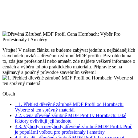
Vítejte! V našem článku se budeme zabývat jedním z nejžádanějších
stavebních prvků – dřevěnou zárubní MDF profilu. Bez ohledu na
to, zda jste profesionál nebo amatér, zde najdete veškeré informace o
cenách a výběru tohoto praktického materiálu. Připravte se na
zajímavý a poučný průvodce stavebním světem!
Obsah
1
1. Přehled dřevěné zárubně MDF Profil od Hornbach:
Vyberte si ten správný materiál
2
2. Cena dřevěné zárubně MDF Profil v Hornbach: Jaké
faktory ovlivňují její hodnotu
3
3. Výhody a nevýhody dřevěné zárubně MDF Profil: Proč
je populární volbou pro profesionály i amatéry
4
4. Kvalita dřevěné zárubně MDF Profil: Jak rozpoznat