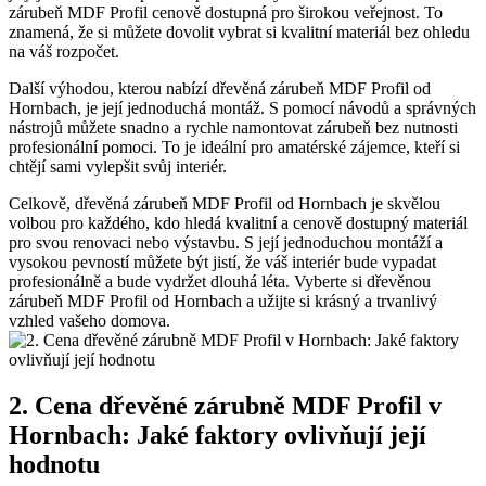
zárubeň MDF Profil cenově dostupná pro širokou veřejnost. To
znamená, že si můžete dovolit vybrat si kvalitní materiál bez ohledu
na váš rozpočet.
Další výhodou, kterou nabízí dřevěná zárubeň MDF Profil od
Hornbach, je její jednoduchá montáž. S pomocí návodů a správných
nástrojů můžete snadno a rychle namontovat zárubeň bez nutnosti
profesionální pomoci. To je ideální pro amatérské zájemce, kteří si
chtějí sami vylepšit svůj interiér.
Celkově, dřevěná zárubeň MDF Profil od Hornbach je skvělou
volbou pro každého, kdo hledá kvalitní a cenově dostupný materiál
pro svou renovaci nebo výstavbu. S její jednoduchou montáží a
vysokou pevností můžete být jistí, že váš interiér bude vypadat
profesionálně a bude vydržet dlouhá léta. Vyberte si dřevěnou
zárubeň MDF Profil od Hornbach a užijte si krásný a trvanlivý
vzhled vašeho domova.
2. Cena dřevěné zárubně MDF Profil v
Hornbach: Jaké faktory ovlivňují její
hodnotu