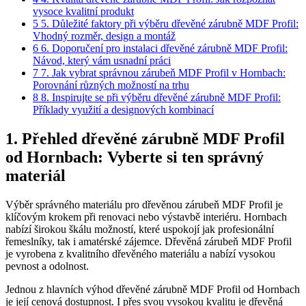
vysoce kvalitní produkt
5
5. Důležité faktory při výběru dřevěné zárubně MDF Profil:
Vhodný rozměr, design a montáž
6
6. Doporučení pro instalaci dřevěné zárubně MDF Profil:
Návod, který vám usnadní práci
7
7. Jak vybrat správnou zárubeň MDF Profil v Hornbach:
Porovnání různých možností na trhu
8
8. Inspirujte se při výběru dřevěné zárubně MDF Profil:
Příklady využití a designových kombinací
1. Přehled dřevěné zárubně MDF Profil
od Hornbach: Vyberte si ten správný
materiál
Výběr správného materiálu pro dřevěnou zárubeň MDF Profil je
klíčovým krokem při renovaci nebo výstavbě interiéru. Hornbach
nabízí širokou škálu možností, které uspokojí jak profesionální
řemeslníky, tak i amatérské zájemce. Dřevěná zárubeň MDF Profil
je vyrobena z kvalitního dřevěného materiálu a nabízí vysokou
pevnost a odolnost.
Jednou z hlavních výhod dřevěné zárubně MDF Profil od Hornbach
je její cenová dostupnost. I přes svou vysokou kvalitu je dřevěná