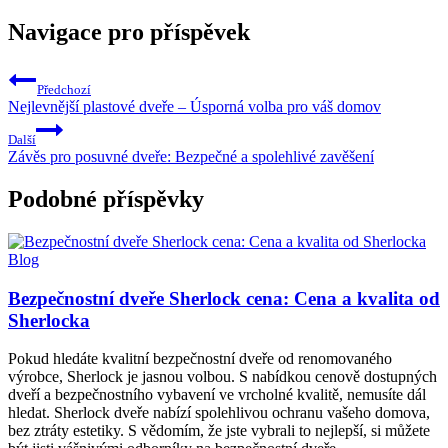
Navigace pro příspěvek
Předchozí
Nejlevnější plastové dveře – Úsporná volba pro váš domov
Další
Závěs pro posuvné dveře: Bezpečné a spolehlivé zavěšení
Podobné příspěvky
Blog
Bezpečnostní dveře Sherlock cena: Cena a kvalita od
Sherlocka
Pokud hledáte kvalitní bezpečnostní dveře od renomovaného
výrobce, Sherlock je jasnou volbou. S nabídkou cenově dostupných
dveří a bezpečnostního vybavení ve vrcholné kvalitě, nemusíte dál
hledat. Sherlock dveře nabízí spolehlivou ochranu vašeho domova,
bez ztráty estetiky. S vědomím, že jste vybrali to nejlepší, si můžete