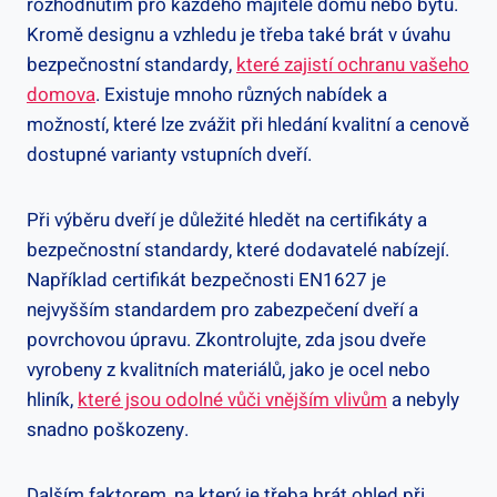
rozhodnutím pro každého majitele domu nebo bytu.
Kromě ⁢designu a vzhledu je třeba⁤ také brát ‌v úvahu
‌bezpečnostní standardy,
které zajistí ⁤ochranu vašeho
domova
. Existuje mnoho různých nabídek​ a
možností, které⁢ lze zvážit při hledání kvalitní ‌a cenově
dostupné varianty ​vstupních ⁢dveří.
Při výběru dveří je důležité hledět na⁢ certifikáty a
⁤bezpečnostní standardy, které dodavatelé nabízejí.
Například certifikát bezpečnosti ‌EN1627 je
nejvyšším standardem pro zabezpečení‌ dveří a
povrchovou úpravu. ​Zkontrolujte, zda jsou dveře⁤
vyrobeny ​z⁢ kvalitních materiálů, ‌jako je ocel nebo
hliník,
které ‍jsou odolné vůči vnějším vlivům
a nebyly
⁤snadno poškozeny.
Dalším faktorem, na který je třeba‍ brát ohled při