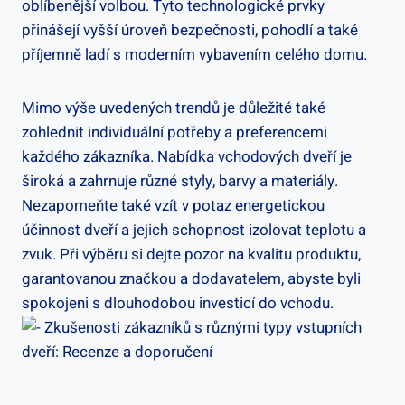
oblíbenější volbou.​ Tyto technologické prvky
přinášejí vyšší úroveň⁣ bezpečnosti, pohodlí a také
příjemně ladí s moderním vybavením celého domu.
Mimo‍ výše ​uvedených⁢ trendů je důležité také
zohlednit individuální potřeby a preferencemi
⁣každého zákazníka. ⁤Nabídka vchodových‌ dveří ⁤je
široká a zahrnuje různé styly, barvy ‌a materiály.‌
Nezapomeňte také vzít v ​potaz energetickou
účinnost​ dveří a jejich ⁣schopnost izolovat teplotu a⁣
zvuk. Při výběru si dejte pozor na kvalitu produktu,
⁤garantovanou značkou a ‌dodavatelem, ⁢abyste byli​
spokojeni s dlouhodobou investicí do vchodu.