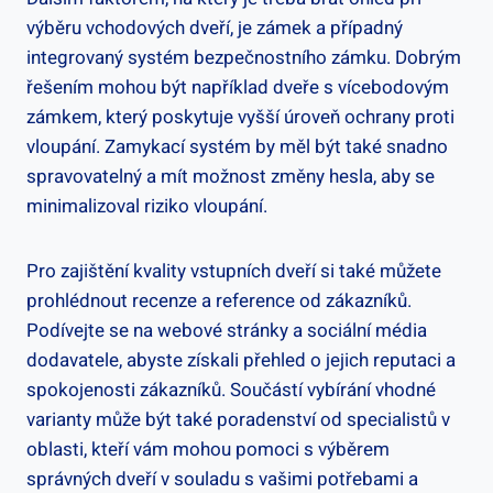
výběru vchodových dveří, je zámek a⁣ případný‍
integrovaný systém ‍bezpečnostního‍ zámku. Dobrým
řešením ‌mohou být například dveře s vícebodovým
zámkem,⁣ který ‌poskytuje vyšší ⁣úroveň ochrany proti
vloupání. Zamykací ⁢systém by ​měl ‌být také snadno
spravovatelný a mít možnost změny hesla, aby se
minimalizoval riziko vloupání.
Pro zajištění kvality vstupních dveří si také ⁢můžete
‌prohlédnout recenze ⁤a reference od zákazníků.
Podívejte se na webové stránky a ⁢sociální média
dodavatele, abyste získali přehled o jejich reputaci a ​
spokojenosti‌ zákazníků. ⁢Součástí vybírání vhodné
varianty může ⁣být také poradenství‍ od specialistů v
⁢oblasti, kteří vám mohou pomoci ⁤s výběrem
správných dveří v souladu s vašimi‍ potřebami a⁣