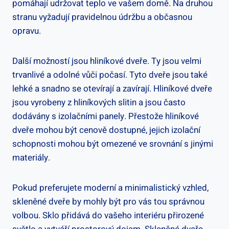
pomáhají‌ udržovat ⁢teplo ve vašem domě. Na druhou
stranu ‌vyžadují pravidelnou ​údržbu a občasnou
opravu.
Další možností jsou hliníkové dveře. Ty ‍jsou velmi
trvanlivé a odolné vůči počasí.⁣ Tyto dveře jsou také
‌lehké a snadno ​se otevírají a zavírají.⁣ Hliníkové ‍dveře
jsou vyrobeny z hliníkových slitin a jsou často
dodávány s izolačními ​panely. Přestože hliníkové
dveře mohou‌ být cenově ⁤dostupné, jejich⁤ izolační
schopnosti mohou být omezené ve srovnání s jinými
materiály.
Pokud preferujete ⁤moderní ‍a minimalistický ‍vzhled,
skleněné ​dveře by mohly být pro vás tou správnou
volbou. Sklo ‌přidává‌ do vašeho interiéru přirozené‍