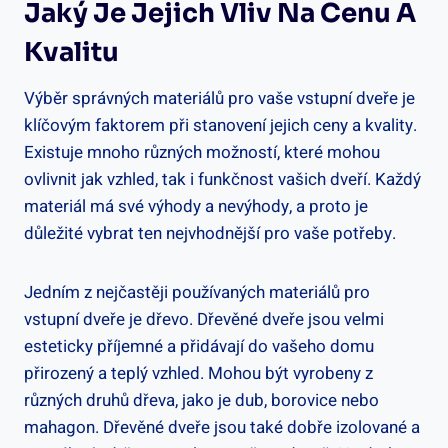
Jaký Je Jejich‌ Vliv Na Cenu A
Kvalitu
Výběr ⁤správných materiálů pro vaše ⁣vstupní dveře ⁢je
klíčovým ⁢faktorem při stanovení jejich ceny ⁤a kvality.
⁢Existuje mnoho různých možností, které mohou
ovlivnit jak vzhled, ‌tak i funkčnost vašich dveří. Každý
materiál má své výhody a nevýhody, ‍a proto je
důležité vybrat ten nejvhodnější pro vaše potřeby.
Jedním z ⁢nejčastěji používaných materiálů pro
vstupní dveře je dřevo.⁣ Dřevěné dveře jsou velmi
esteticky příjemné ‍a přidávají do⁤ vašeho domu
přirozený ​a teplý vzhled. Mohou být ​vyrobeny z
různých druhů dřeva, jako⁢ je‌ dub, borovice nebo
mahagon. Dřevěné dveře jsou také⁣ dobře izolované a