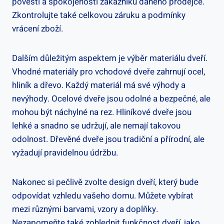
pověsti a ​spokojenosti zákazníků daného prodejce.
Zkontrolujte⁣ také celkovou ⁣záruku a podmínky
vrácení zboží.
Dalším důležitým‌ aspektem je výběr materiálu dveří.
Vhodné materiály pro vchodové⁣ dveře zahrnují ocel,
hliník ⁢a dřevo. Každý materiál má své⁤ výhody a
nevýhody. Ocelové​ dveře jsou⁢ odolné a⁢ bezpečné, ale
mohou být náchylné na rez. ‌Hliníkové dveře jsou ​
lehké ‌a⁢ snadno ⁢se udržují,⁣ ale nemají⁢ takovou‌
odolnost. Dřevěné dveře jsou tradiční a přírodní, ale
vyžadují pravidelnou ‌údržbu.
Nakonec​ si pečlivě zvolte design dveří, který bude‍
odpovídat vzhledu vašeho domu. Můžete⁤ vybírat
mezi různými barvami, vzory a doplňky.
Nezapomeňte také ⁢zohlednit funkčnost dveří, jako ​