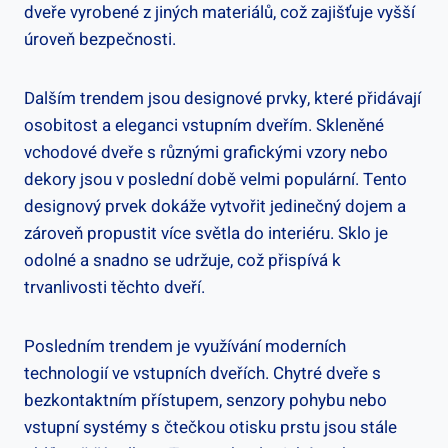
dveře vyrobené z jiných materiálů, což‍ zajišťuje ⁣vyšší
úroveň bezpečnosti.
Dalším trendem jsou designové prvky, ‌které⁢ přidávají
osobitost a⁣ eleganci ⁣vstupním ‍dveřím. Skleněné
vchodové dveře s různými grafickými vzory nebo
dekory⁤ jsou v poslední době velmi‍ populární. Tento
designový prvek dokáže vytvořit jedinečný dojem a
zároveň⁣ propustit více světla do interiéru. Sklo⁢ je
odolné a snadno se​ udržuje, ‍což⁢ přispívá k
trvanlivosti⁤ těchto dveří.
Posledním trendem je využívání moderních
technologií ve vstupních dveřích. Chytré dveře s
bezkontaktním přístupem, senzory pohybu nebo
vstupní systémy s čtečkou otisku prstu jsou stále