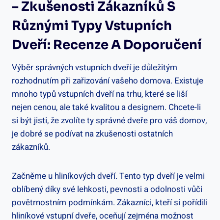
– Zkušenosti Zákazníků S
Různými Typy Vstupních
Dveří: Recenze A Doporučení
Výběr⁤ správných vstupních dveří je ‌důležitým
‍rozhodnutím při ‍zařizování⁤ vašeho domova. Existuje
mnoho typů vstupních dveří na trhu, které se ‍liší
nejen cenou, ⁤ale také kvalitou⁣ a ‌designem. Chcete-li
si být jisti, že zvolíte ty správné ⁣dveře pro váš⁤ domov,
je dobré se‌ podívat na zkušenosti ostatních
zákazníků.
Začněme u​ hliníkových dveří.⁤ Tento typ dveří je velmi
oblíbený díky své lehkosti, pevnosti a odolnosti vůči
povětrnostním podmínkám. Zákazníci, kteří si pořídili
hliníkové vstupní dveře, oceňují zejména‍ možnost