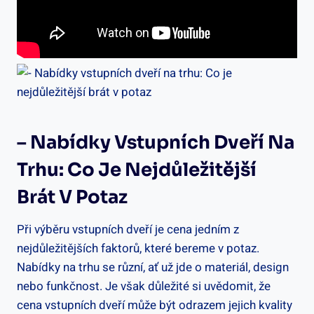
– Nabídky Vstupních​ Dveří Na
Trhu: Co Je Nejdůležitější
Brát‍ V Potaz
Při ⁤výběru⁣ vstupních dveří⁢ je⁤ cena ‌jedním z ​
nejdůležitějších faktorů, které bereme ‌v potaz.⁣
Nabídky ⁤na trhu se různí, ​ať už⁣ jde o materiál, design
nebo​ funkčnost. ⁤Je však⁤ důležité si uvědomit, že
cena vstupních dveří může být odrazem jejich‌ kvality