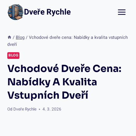
Přeskočit
Dveře Rychle
na
obsah
/
Blog
/
Vchodové dveře cena: Nabídky a kvalita vstupních
dveří
BLOG
Vchodové Dveře Cena:
Nabídky A Kvalita
Vstupních Dveří
Od
Dveře Rychle
4. 3. 2026