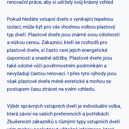
renovační práce,‌ aby si udržely svůj krásný ‍vzhled.
Pokud hledáte vstupní dveře s vynikající tepelnou
izolací, může být pro vás⁤ vhodnou volbou plastový⁢
typ dveří. Plastové ‍dveře⁣ jsou známé svou odolností
a nízkou cenou. Zákazníci, ‍kteří se​ rozhodli ‌pro
plastové dveře, si ⁢často​ cení jejich energetické
⁢úspornosti a​ snadné⁣ údržby. Plastové​ dveře jsou
také odolné ⁣vůči povětrnostním podmínkám a
nevyžadují častou renovaci. I přes tyto výhody ⁢jsou
však plastové dveře méně estetické a mohou‌ se
postupem času ztrácet na svém vzhledu.
Výběr správných vstupních dveří je individuální volba,
která závisí⁤ na‍ vašich preferencích a potřebách.⁣
Zkušenosti zákazníků s ‌různými typy⁣ vstupních dveří