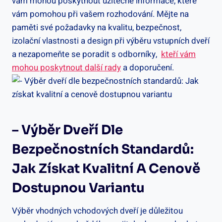
vám mohou poskytnout užitečné informace, které
vám ​pomohou při⁤ vašem rozhodování. Mějte na
paměti své ‌požadavky ​na⁢ kvalitu, bezpečnost,
izolační vlastnosti a design‌ při výběru vstupních dveří
a nezapomeňte se⁢ poradit ‍s odborníky, ‌
kteří vám
mohou poskytnout další rady
a doporučení.
– Výběr⁣ Dveří Dle‍
Bezpečnostních Standardů:⁢
Jak ⁤získat Kvalitní A Cenově
Dostupnou Variantu
Výběr ⁢vhodných vchodových dveří je důležitou