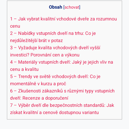
Obsah
[
schovat
]
1
– Jak vybrat kvalitní ‍vchodové dveře za rozumnou⁤
cenu
2
– Nabídky vstupních​ dveří na trhu: Co je
nejdůležitější brát‍ v potaz
3
– Vyžaduje⁢ kvalita ⁣vchodových ⁤dveří⁤ vyšší
investici? Porovnání cen ⁤a výkonu
4
– ‍Materiály vstupních ⁤dveří:⁣ Jaký je jejich‌ vliv na
cenu a kvalitu
5
– Trendy ve⁣ světě ‍vchodových⁢ dveří: ⁣Co je
momentálně v kurzu a proč
6
– Zkušenosti zákazníků s různými typy vstupních
dveří: Recenze a doporučení
7
– Výběr⁣ dveří dle‍ bezpečnostních standardů:⁢ Jak
⁤získat kvalitní a cenově dostupnou variantu