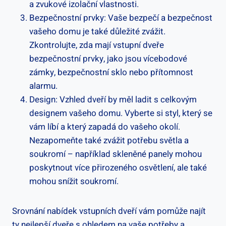
a zvukové ‌izolační vlastnosti.
Bezpečnostní ‍prvky: ​Vaše bezpečí a bezpečnost⁣
vašeho domu je také ⁢důležité zvážit.
Zkontrolujte, zda mají vstupní dveře
bezpečnostní prvky, jako jsou vícebodové
zámky, ⁤bezpečnostní sklo nebo ⁢přítomnost
alarmu.
Design: ⁣Vzhled dveří by měl⁢ ladit ⁤s celkovým
designem‌ vašeho domu. ​Vyberte si styl, který se
vám líbí a ‌který zapadá ⁢do ⁢vašeho okolí.
Nezapomeňte také ⁣zvážit potřebu světla a
soukromí – například skleněné⁢ panely mohou
poskytnout více přirozeného ⁢osvětlení, ale také
⁤mohou snížit ‌soukromí.
Srovnání‍ nabídek vstupních dveří vám ⁣pomůže najít⁤
ty nejlepší dveře s ohledem na vaše potřeby ‌a