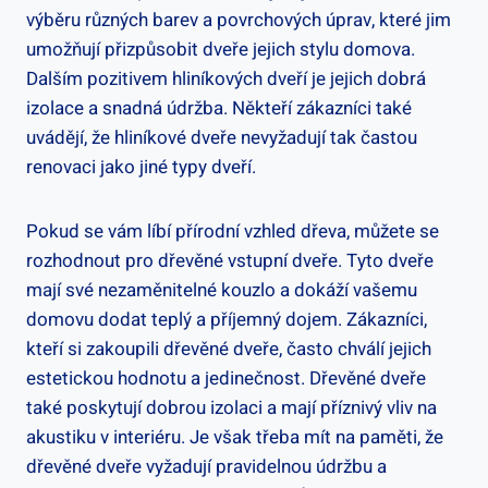
‌výběru různých ⁣barev a ‍povrchových úprav, které jim
umožňují přizpůsobit dveře jejich stylu domova.
Dalším pozitivem hliníkových dveří je jejich dobrá
izolace a snadná ⁤údržba. Někteří zákazníci také
uvádějí,​ že hliníkové dveře nevyžadují⁤ tak častou
renovaci⁣ jako jiné typy ‌dveří.
Pokud se vám líbí přírodní vzhled dřeva, můžete ‍se
rozhodnout pro‌ dřevěné vstupní dveře. Tyto dveře
mají své nezaměnitelné​ kouzlo a dokáží vašemu
domovu dodat teplý a příjemný dojem. Zákazníci,
kteří si zakoupili dřevěné dveře, často chválí jejich
estetickou hodnotu a jedinečnost. Dřevěné dveře
také poskytují⁤ dobrou izolaci a​ mají⁣ příznivý vliv na
akustiku ⁢v interiéru. Je však třeba mít na ‍paměti, že⁣
dřevěné‌ dveře vyžadují pravidelnou údržbu a