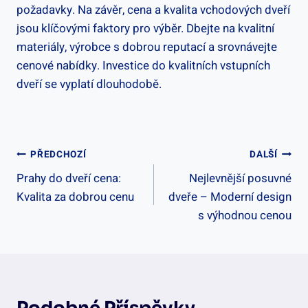
požadavky. Na závěr, cena a kvalita ⁤vchodových dveří
jsou klíčovými faktory ‍pro výběr. ‌Dbejte na kvalitní
‍materiály, výrobce s dobrou ⁣reputací a‌ srovnávejte
cenové​ nabídky. Investice do ​kvalitních‍ vstupních
dveří se ‍vyplatí dlouhodobě.
Navigace
PŘEDCHOZÍ
DALŠÍ
Prahy do dveří cena:
Nejlevnější posuvné
Pro
Kvalita za dobrou cenu
dveře – Moderní design
Příspěvek
s výhodnou cenou