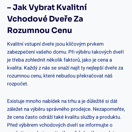
– Jak Vybrat Kvalitní
‍vchodové Dveře Za
Rozumnou⁤ Cenu
Kvalitní vstupní ⁣dveře⁢ jsou ​klíčovým prvkem
zabezpečení ⁢vašeho domu. Při výběru takových⁤ dveří
je⁢ třeba zohlednit ⁢několik faktorů, ⁤jako je cena a
⁢kvalita. Každý z nás se snaží​ najít ty nejlepší dveře za
rozumnou cenu, které⁢ nebudou ⁤překračovat náš
rozpočet.
Existuje mnoho nabídek na‌ trhu a je důležité si dát
záležet na⁢ výběru správného ⁢prodejce. Nezapomeňte,
že cena ⁣často‌ odráží také kvalitu služby‍ a produktu.
Před výběrem vchodových dveří ⁣se informujte ‍o