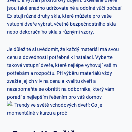
světlo a vytváří prostorový dojem. ‌Skleněné dveře
jsou také snadno udržovatelné⁣ a odolné‌ vůči ⁣počasí.
Existují ‌různé⁢ druhy skla, které můžete ⁣pro vaše
vstupní dveře ⁣vybrat,‌ včetně bezpečnostního skla
‍nebo ⁣dekoračního skla s různými vzory.
Je důležité si uvědomit, že ⁤každý materiál​ má svou
cenu a dovednosti‌ potřebné k instalaci. Vyberte
takové ⁣vstupní dveře, ⁣které nejlépe vyhovují vašim
‍potřebám a ‍rozpočtu. Při výběru materiálů⁢ vždy
zvažte jejich⁢ vliv na ‌cenu ​a kvalitu dveří a
nezapomeňte se⁢ obrátit na odborníka, který‌ vám
poradí ⁢s nejlepším řešením pro​ váš ⁢domov.