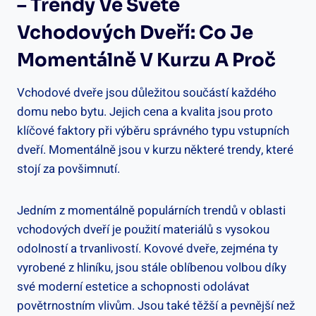
– Trendy Ve⁣ Světě
‍vchodových⁢ Dveří: ⁣Co Je
Momentálně V Kurzu A Proč
Vchodové dveře jsou důležitou součástí každého⁤
domu⁤ nebo bytu.⁣ Jejich cena ‍a ⁢kvalita ⁤jsou proto
klíčové ‍faktory při ‍výběru správného typu vstupních
dveří. Momentálně jsou‍ v kurzu některé trendy, které
stojí za povšimnutí.
Jedním ‍z momentálně populárních trendů v oblasti
vchodových ⁢dveří je použití materiálů‍ s vysokou
odolností a trvanlivostí. Kovové dveře, zejména​ ty
‌vyrobené ⁢z hliníku, jsou stále oblíbenou volbou díky‍
své ‌moderní ‍estetice ⁣a schopnosti ⁣odolávat
povětrnostním vlivům. Jsou také těžší a pevnější⁣ než