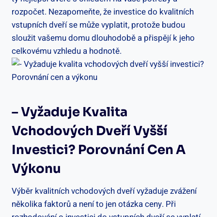
rozpočet. Nezapomeňte,​ že investice do kvalitních
vstupních‍ dveří se může vyplatit,⁣ protože ‍budou
‌sloužit vašemu domu ⁢dlouhodobě a přispějí ​k jeho
⁤celkovému vzhledu a‍ hodnotě.
– Vyžaduje⁢ Kvalita
⁣vchodových ⁤dveří⁤ Vyšší
Investici? Porovnání Cen ⁤a
Výkonu
Výběr kvalitních vchodových ⁤dveří vyžaduje zvážení
několika faktorů a není ‌to ⁣jen otázka ⁢ceny. Při