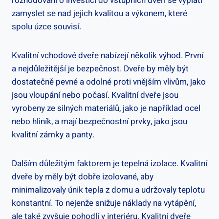
rozhodování⁣ o ​investici do ⁢vstupních dveří se vyplatí
zamyslet se nad jejich kvalitou a ⁤výkonem, které​
spolu​ úzce souvisí.
Kvalitní vchodové ​dveře nabízejí několik výhod. První
a nejdůležitější je bezpečnost. Dveře by měly být‌
dostatečně pevné a odolné⁢ proti vnějším vlivům, jako
jsou vloupání ⁣nebo⁣ počasí. Kvalitní dveře jsou
vyrobeny ⁢ze silných materiálů, jako je například ocel
nebo hliník, a‍ mají bezpečnostní prvky, jako⁤ jsou
kvalitní zámky a panty.
Dalším důležitým faktorem je tepelná izolace. Kvalitní
dveře by měly být dobře​ izolované, ⁢aby⁤
minimalizovaly únik tepla z domu ‍a udržovaly teplotu‌
konstantní. To nejenže snižuje ⁢náklady ‌na vytápění,
‍ale také zvyšuje pohodlí v interiéru. ​Kvalitní ⁢dveře