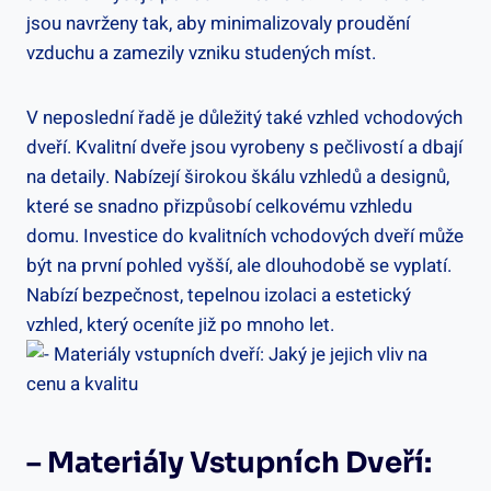
jsou navrženy tak, aby minimalizovaly proudění
vzduchu a zamezily vzniku studených míst.
V‍ neposlední řadě je důležitý také vzhled vchodových⁢
dveří. Kvalitní dveře jsou‍ vyrobeny s pečlivostí a dbají
na detaily.⁤ Nabízejí širokou‍ škálu vzhledů a designů,
které‌ se ‌snadno přizpůsobí celkovému vzhledu
domu.‌ Investice do kvalitních vchodových dveří může
být ​na první pohled‌ vyšší, ⁤ale dlouhodobě‍ se​ vyplatí. ​
Nabízí bezpečnost, tepelnou izolaci ⁣a estetický
vzhled, který oceníte již po ‌mnoho let.
– ‍Materiály Vstupních ⁤dveří:⁣