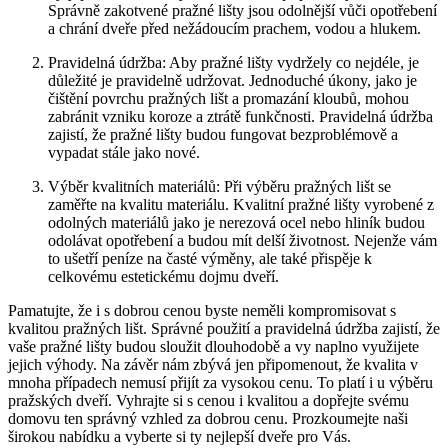
Správně zakotvené pražné lišty jsou odolnější vůči opotřebení
a chrání dveře před nežádoucím prachem, vodou a hlukem.
Pravidelná údržba: Aby pražné lišty vydržely co nejdéle, je
důležité je pravidelně udržovat. Jednoduché úkony, jako je
čištění povrchu pražných lišt a promazání kloubů, mohou
zabránit vzniku koroze a ztrátě funkčnosti. Pravidelná údržba
zajistí, že pražné lišty budou fungovat bezproblémově a
vypadat stále jako nové.
Výběr kvalitních materiálů: Při výběru pražných lišt se
zaměřte na kvalitu materiálu. Kvalitní pražné lišty vyrobené z
odolných materiálů jako je nerezová ocel nebo hliník budou
odolávat opotřebení a budou mít delší životnost. Nejenže vám
to ušetří peníze na časté výměny, ale také přispěje k
celkovému estetickému dojmu dveří.
Pamatujte, že i s dobrou cenou byste neměli kompromisovat s
kvalitou pražných lišt. Správné použití a pravidelná údržba zajistí, že
vaše pražné lišty budou sloužit dlouhodobě a vy naplno využijete
jejich výhody. Na závěr nám zbývá jen připomenout, že kvalita v
mnoha případech nemusí přijít za vysokou cenu. To platí i u výběru
pražských dveří. Vyhrajte si s cenou i kvalitou a dopřejte svému
domovu ten správný vzhled za dobrou cenu. Prozkoumejte naši
širokou nabídku a vyberte si ty nejlepší dveře pro Vás.