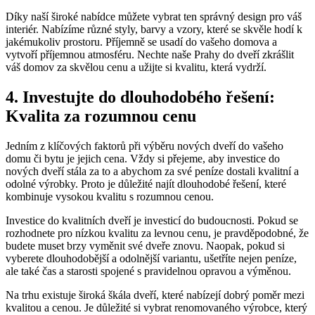
Díky naší široké nabídce můžete vybrat ten správný design pro váš
interiér. Nabízíme různé styly, barvy a vzory, které se skvěle hodí k
jakémukoliv prostoru. Příjemně se usadí do vašeho domova a
vytvoří příjemnou atmosféru. Nechte naše Prahy do dveří zkrášlit
váš domov za skvělou cenu a užijte si kvalitu, která vydrží.
4. Investujte do dlouhodobého řešení:
Kvalita za rozumnou cenu
Jedním z klíčových faktorů při výběru nových dveří do vašeho
domu či bytu je jejich cena. Vždy si přejeme, aby investice do
nových dveří stála za to a abychom za své peníze dostali kvalitní a
odolné výrobky. Proto je důležité najít dlouhodobé řešení, které
kombinuje vysokou kvalitu s rozumnou cenou.
Investice do kvalitních dveří je investicí do budoucnosti. Pokud se
rozhodnete pro nízkou kvalitu za levnou cenu, je pravděpodobné, že
budete muset brzy vyměnit své dveře znovu. Naopak, pokud si
vyberete dlouhodobější a odolnější variantu, ušetříte nejen peníze,
ale také čas a starosti spojené s pravidelnou opravou a výměnou.
Na trhu existuje široká škála dveří, které nabízejí dobrý poměr mezi
kvalitou a cenou. Je důležité si vybrat renomovaného výrobce, který