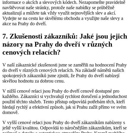
informace o akcích a slevových kódech. Nezapomeňte pravidelně
navštěvovat naše stránky, protože naše nabídky se průběžně
aktualizují a můžete tak vždy využít nejnovějších slev a akcí.
Vydejte se na cestu ke skvělému obchodu a využijte naše slevy a
akce na Prahy do dveří.
7. Zkušenosti zákazníků: Jaké jsou jejich
názory na Prahy do dveří v různých
cenových relacích?
V naší zákaznické zkušenosti jsme se zaměřili na hodnocení Prahy
do dveří v různých cenových relacích. Na základě námětů našich
spokojených zákazníků jsme zjistili, že Prahy do dveří nabízejí
skvělou hodnotu za dobrou cenu.
V nižší cenové relaci jsou Prahy do dveří cenově dostupné pro
každého. Zákazníci si vychvalují rychlost doručení a jednoduchost
použití těchto služeb. Tento přístup odpovídá potřebám těch, kteří
hledají rychlý a efektivní způsob, jak si Prahu zažít přímo ve svém
domově.
V vyšší cenové relaci jsou Prahy do dveří zákazníkům nabízeny s
ještě vyšší kvalitou. Odpovídá to náročnějším zákazníkům, kteří se