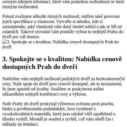
cenným zdrojem informací, které vám pomohou rozhodnout se mezi
různými možnostmi.
Pokud zvažujete několik různých možností, můžete také porovnat
jejich specifikace a vlastnosti. Vytvořte si tabulku, kde si
zaznamenáte, jaké vlastnosti vám daný model nabízí a jak se liší od
ostatních. Takové srovnání vám pomůže vybrat tu nejlepší Prahu do
dveří pro váš domov.
3. Spokojte se s kvalitou: Nabídka cenově
dostupných Prah do dveří
Nabízíme vám nejlepší možností pražských dveří za bezkonkurenční
ceny. Naše spoje do dveří jsou cenově dostupné, ale to neznamená,
že jsme upustili od kvality. Snažíme se poskytnout našim
zákazníkům nejlepší kombinaci ceny a výkonu.
Naše Prahy do dveří poskytují výbornou ochranu proti prachu,
hluku a povětrnostním podmínkám. Jsou vyrobené z
vysokokvalitních materiálů, které jsou odolné vůči opotřebení a
dlouho vydrží. Montáž je snadná a rychlá, což vám ušetří čas i
náklady na instalaci.