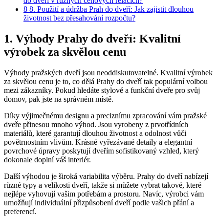
do dveří v různých cenových relacích?
8
8. Použití a údržba Prah do dveří: Jak zajistit dlouhou
životnost bez přesahování rozpočtu?
1. Výhody Prahy do dveří: Kvalitní
výrobek za skvělou cenu
Výhody pražských dveří jsou neoddiskutovatelné. Kvalitní výrobek
za skvělou cenu je to, co dělá Prahy do dveří tak populární volbou
mezi zákazníky. Pokud hledáte stylové a funkční dveře pro svůj
domov, pak jste na správném místě.
Díky výjimečnému designu a preciznímu zpracování vám pražské
dveře přinesou mnoho výhod. Jsou vyrobeny z prvotřídních
materiálů, které garantují dlouhou životnost a odolnost vůči
povětrnostním vlivům. Krásné vyřezávané detaily a elegantní
povrchové úpravy poskytují dveřím sofistikovaný vzhled, který
dokonale doplní váš interiér.
Další výhodou je široká variabilita výběru. Prahy do dveří nabízejí
různé typy a velikosti dveří, takže si můžete vybrat takové, které
nejlépe vyhovují vašim potřebám a prostoru. Navíc, výrobci vám
umožňují individuální přizpůsobení dveří podle vašich přání a
preferencí.