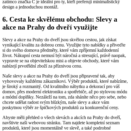
zatímco značka C je ideální pro ty, kteří preferují minimalistický
design a jednoduchou montáž.
6. Cesta ke skvělému obchodu: Slevy a
akce na Prahy do dveří využijte
Slevy a akce na Prahy do dveří jsou skvělou cestou, jak získat
vynikající kvalitu za dobrou cenu. Využijte tyto nabídky a přiveďte
si do svého domova předměty, které vám zpříjemní každodenní
život. Nákupní cesta nemusí být náročná a stresující, právě naopak,
vypravte se na objevitelskou misi a objevte obchody, které vám
nabízejí prvotřídní zboží za příznivou cenu.
Naše slevy a akce na Prahy do dveří jsou připravené tak, aby
vyhovovaly každému zákazníkovi. Výběr produktů, které nabízíme,
je široký a rozmanitý. Od kvalitního nábytku a dekorací pro váš
domov, přes moderní elektroniku a spotřebiče, až po stylovou módu
a módní doplňky. Nezáleží na tom, zda sháníte něco pro sebe, nebo
chcete udělat radost svým blízkým, naše slevy a akce vám
poskytnou výběr ze špičkových produktů za konkurenční ceny.
Abyste měli přehled o všech slevách a akcích na Prahy do dveří,
navštivte naši webovou stránku. Tam najdete kompletní seznam
produktů, které jsou momentálně ve slevě, a také podrobné