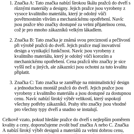
Značka A: Tato značka nabízí širokou škálu pražců do dveří s
různými materiály a designy. Jejich pražce jsou vyrobeny z
vysoce kvalitního materiálu, který je odolný vůči
povětrnostním vlivům a mechanickému opotřebení. Navíc
jsou pražce této značky dostupné za velmi přijatelnou cenu,
což je pro mnoho zákazníků velkým lákadlem.
Značka B: Tato značka je známá svou precizností a pečlivostí
při výrobě pražců do dveří. Jejich pražce mají inovativní
design a vynikající funkčnost. Navíc jsou vyrobeny z
kvalitního materiálu, který je odolný vůči korozím a
mechanickému opotřebení. Cena pražců této značky je sice
vyšší než u jiných, ale zákazníci jsou ochotni za tuto kvalitu
připlatit.
Značka C: Tato značka se zaměřuje na minimalistický design
a jednoduchou montáž pražců do dveří. Jejich pražce jsou
vyrobeny z kvalitního materiálu a jsou dostupné za dostupnou
cenu. Navíc nabízí široký výběr velikostí, který uspokojí
všechny potřeby zákazníků. Prahy této značky jsou vhodné
pro všechny typy dveří a snadno se instalují.
Celkově vzato, pokud hledáte pražce do dveří s nejlepším poměrem
kvality a ceny, doporučujeme zvolit buď značku A nebo C. Značka
A nabízí široký výběr designů a materiálů za velmi dobrou cenu,