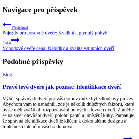
Navigace pro příspěvek
Předchozí
Pojezdy pro posuvné dveře: Kvalitní a plynulý pohyb
Další
Vchodové dveře cena: Nabídky a kvalita vstupních dveří
Podobné příspěvky
Blog
Pravé levé dveře jak poznat: Identifikace dveří
Výběr správných dveří pro váš domov může být zdlouhavý proces.
Abychom vám to usnadnili, zde je několik důležitých faktorů, které
byste měli zvážit při rozpoznávání pravých a levých dveří. Zaměřte
se na směr otevírání dveří, polohu pantů a umístění kliky. Pamatujte,
že správná identifikace dveří je klíčem k dokonalému designu a
funkčnosti interiéru vašeho domova.