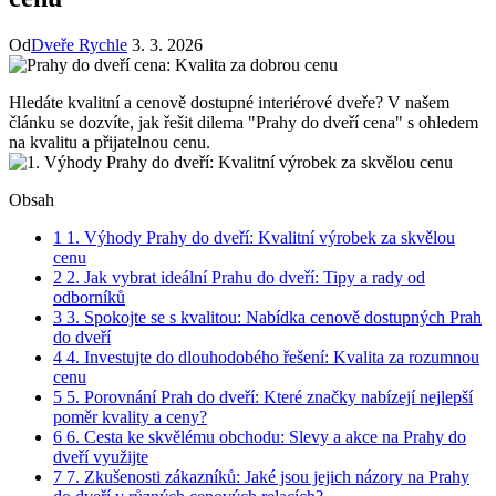
Od
Dveře Rychle
3. 3. 2026
Hledáte kvalitní a cenově dostupné interiérové dveře? V našem
článku se dozvíte, jak řešit dilema "Prahy do dveří cena" s ohledem
na kvalitu a přijatelnou cenu.
Obsah
1
1. Výhody Prahy do dveří: Kvalitní výrobek za skvělou
cenu
2
2. Jak vybrat ideální Prahu do dveří: Tipy a rady od
odborníků
3
3. Spokojte se s kvalitou: Nabídka cenově dostupných Prah
do dveří
4
4. Investujte do dlouhodobého řešení: Kvalita za rozumnou
cenu
5
5. Porovnání Prah do dveří: Které značky nabízejí nejlepší
poměr kvality a ceny?
6
6. Cesta ke skvělému obchodu: Slevy a akce na Prahy do
dveří využijte
7
7. Zkušenosti zákazníků: Jaké jsou jejich názory na Prahy