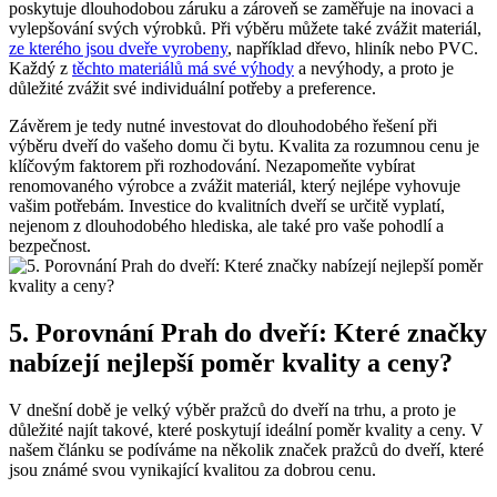
poskytuje dlouhodobou záruku a zároveň se zaměřuje na inovaci a
vylepšování svých výrobků. Při výběru můžete také zvážit materiál,
ze kterého jsou dveře vyrobeny
, například dřevo, hliník nebo PVC.
Každý z
těchto materiálů má své výhody
a nevýhody, a proto je
důležité zvážit své individuální potřeby a preference.
Závěrem je tedy nutné investovat do dlouhodobého řešení při
výběru dveří do vašeho domu či bytu. Kvalita za rozumnou cenu je
klíčovým faktorem při rozhodování. Nezapomeňte vybírat
renomovaného výrobce a zvážit materiál, který nejlépe vyhovuje
vašim potřebám. Investice do kvalitních dveří se určitě vyplatí,
nejenom z dlouhodobého hlediska, ale také pro vaše pohodlí a
bezpečnost.
5. Porovnání Prah do dveří: Které značky
nabízejí nejlepší poměr kvality a ceny?
V dnešní době je velký výběr pražců do dveří na trhu, a proto je
důležité najít takové, které poskytují ideální poměr kvality a ceny. V
našem článku se podíváme na několik značek pražců do dveří, které
jsou známé svou vynikající kvalitou za dobrou cenu.