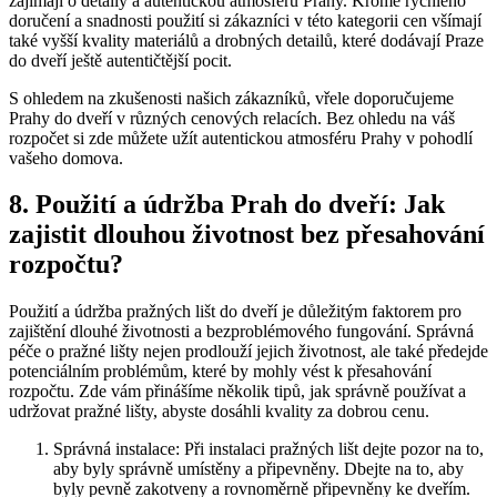
zajímají o detaily a autentickou atmosféru Prahy. Kromě rychlého
doručení a snadnosti použití si zákazníci v této kategorii cen všímají
také vyšší kvality materiálů a drobných detailů, které dodávají Praze
do dveří ještě autentičtější pocit.
S ohledem na zkušenosti našich zákazníků, vřele doporučujeme
Prahy do dveří v různých cenových relacích. Bez ohledu na váš
rozpočet si zde můžete užít autentickou atmosféru Prahy v pohodlí
vašeho domova.
8. Použití a údržba Prah do dveří: Jak
zajistit dlouhou životnost bez přesahování
rozpočtu?
Použití a údržba pražných lišt do dveří je důležitým faktorem pro
zajištění dlouhé životnosti a bezproblémového fungování. Správná
péče o pražné lišty nejen prodlouží jejich životnost, ale také předejde
potenciálním problémům, které by mohly vést k přesahování
rozpočtu. Zde vám přinášíme několik tipů, jak správně používat a
udržovat pražné lišty, abyste dosáhli kvality za dobrou cenu.
Správná instalace: Při instalaci pražných lišt dejte pozor na to,
aby byly správně umístěny a připevněny. Dbejte na to, aby
byly pevně zakotveny a rovnoměrně připevněny ke dveřím.