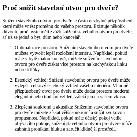
Proč snížit stavební otvor pro dveře?
Snížení stavebního otvoru pro dveře je často nezbytné přizpůsobení,
které může vnést proměnu do vašeho prostoru. Existuje několik
důvodů, proč byste měli zvážit snížení stavebního otvoru pro dveře,
ať už se jedná o byt, dům nebo kancelář.
Optimalizace prostoru: Snížením stavebního otvoru pro dveře
můžete vytvořit lepší rozložení interiéru. Například, pokud
máte v bytě malou kuchyň, můžete snížením stavebního
otvoru pro dveře získat více prostoru na kuchyňskou linku
nebo skříňky.
Estetický vzhled: Snížení stavebního otvoru pro dveře může
vylepšit celkový estetický vzhled vašeho interiéru. Vhodně
přizpůsobený otvor pro dveře může dodat prostoru moderní,
elegantní nebo tradiční vzhled, záleží jen na vašem vkusu.
Zlepšená soukromí a akustika: Snížením stavebního otvoru
pro dveře můžete získat větší soukromí a snížit zvukovou
propustnost. Například, pokud máte dětský pokoj vedle
obývacího pokoje, snížení stavebního otvoru pro dveře může
zabránit pronikání hluku a zaručit klidnější prostředí.