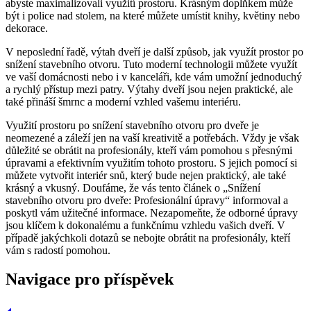
abyste maximalizovali využití prostoru. Krásným doplňkem může
být i police nad stolem, na které můžete umístit knihy, květiny nebo
dekorace.
V neposlední řadě, výtah dveří je další způsob, jak využít prostor po
snížení stavebního otvoru. Tuto moderní technologii můžete využít
ve vaší domácnosti nebo i v kanceláři, kde vám umožní jednoduchý
a rychlý přístup mezi patry. Výtahy dveří jsou nejen praktické, ale
také přináší šmrnc a moderní vzhled vašemu interiéru.
Využití prostoru po snížení stavebního otvoru pro dveře je
neomezené a záleží jen na vaší kreativitě a potřebách. Vždy je však
důležité se obrátit na profesionály, kteří vám pomohou s přesnými
úpravami a efektivním využitím tohoto prostoru. S jejich pomocí si
můžete vytvořit interiér snů, který bude nejen praktický, ale také
krásný a vkusný. Doufáme, že vás tento článek o „Snížení
stavebního otvoru pro dveře: Profesionální úpravy“ informoval a
poskytl vám užitečné informace. Nezapomeňte, že odborné úpravy
jsou klíčem k dokonalému a funkčnímu vzhledu vašich dveří. V
případě jakýchkoli dotazů se nebojte obrátit na profesionály, kteří
vám s radostí pomohou.
Navigace pro příspěvek