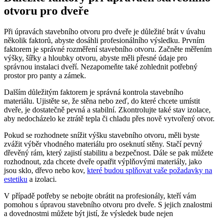
otvoru pro dveře
Při úpravách stavebního otvoru pro dveře je důležité brát v úvahu
několik faktorů, abyste dosáhli profesionálního výsledku. Prvním
faktorem je správné rozměření stavebního otvoru. Začněte měřením
výšky, šířky a hloubky otvoru, abyste měli přesné údaje pro
správnou instalaci dveří. Nezapomeňte také zohlednit potřebný
prostor pro panty a zámek.
Dalším důležitým faktorem je správná kontrola stavebního
materiálu. Ujistěte se, že stěna nebo zeď, do které chcete umístit
dveře, je dostatečně pevná a stabilní. Zkontrolujte také stav izolace,
aby nedocházelo ke ztrátě tepla či chladu přes nově vytvořený otvor.
Pokud se rozhodnete snížit výšku stavebního otvoru, měli byste
zvážit výběr vhodného materiálu pro oseknutí stěny. Stačí pevný
dřevěný rám, který zajistí stabilitu a bezpečnost. Dále se pak můžete
rozhodnout, zda chcete dveře opatřit výplňovými materiály, jako
jsou sklo, dřevo nebo kov,
které budou splňovat vaše požadavky na
estetiku
a izolaci.
V případě potřeby se nebojte obrátit na profesionály, kteří vám
pomohou s úpravou stavebního otvoru pro dveře. S jejich znalostmi
a dovednostmi můžete být jistí, že výsledek bude nejen