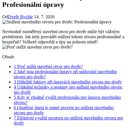
Profesionální úpravy
Od
Dveře Rychle
14. 7. 2026
Nevhodně rozměřený stavební otvor pro dveře může být vážným
problémem. Jak tedy provádět snížení tohoto otvoru profesionálně a
bezpečně? Veškeré odpovědi a tipy na jednom místě!
Obsah
1
Proč snížit stavební otvor pro dveře?
2
Jaké jsou profesionální úpravy při snižování stavebního
otvoru pro dveře?
3
Důležité faktory při úpravách stavebního otvoru pro dveře
4
Unikátní techniky a postupy pro snížení stavebního otvoru
pro dveře
5
Kdy je vhodné využít profesionála pro úpravu stavebního
otvoru?
6
Opatření, která je nutné provést po snížení stavebního
otvoru pro dveře
7
Efektivní využití prostoru po snížení stavebního otvoru pro
dveře