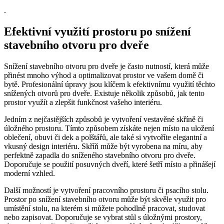
.
Efektivní využití prostoru po snížení
stavebního otvoru pro dveře
Snížení stavebního otvoru pro dveře je často nutností, která může
přinést mnoho výhod a optimalizovat prostor ve vašem domě či
bytě. Profesionální úpravy jsou klíčem k efektivnímu využití těchto
snížených otvorů pro dveře. Existuje několik způsobů, jak tento
prostor využít a zlepšit funkčnost vašeho interiéru.
Jedním z nejčastějších způsobů je vytvoření vestavěné skříně či
úložného prostoru. Tímto způsobem získáte nejen místo na uložení
oblečení, obuvi či dek a polštářů, ale také si vytvoříte elegantní a
vkusný design interiéru. Skříň může být vyrobena na míru, aby
perfektně zapadla do sníženého stavebního otvoru pro dveře.
Doporučuje se použití posuvných dveří, které šetří místo a přinášejí
moderní vzhled.
Další možností je vytvoření pracovního prostoru či psacího stolu.
Prostor po snížení stavebního otvoru může být skvěle využit pro
umístění stolu, na kterém si můžete pohodlně pracovat, studovat
nebo zapisovat. Doporučuje se vybrat stůl s úložnými prostory,