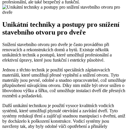
profesionální, ale také bezpečný a funkční.
Unikátní techniky a postupy pro snížení
stavebního otvoru pro dveře
Snížení stavebního otvoru pro dveře je často prováděno při
renovacích a rekonstrukcích domů a bytů. Existuje několik
unikátních technik a postupů, které umožňují profesionální a
efektivní úpravy, které jsou funkční i esteticky působivé.
Jednou z těchto technik je použití speciálních záplatovacích
materiálů, které umožňují přesné vyplnění a snížení otvoru. Tyto
materiály jsou pevné, odolné a snadno opracovatelné, což umožňuje
přizpůsobení stávajícímu otvoru. Díky nim může být otvor snížen o
libovolnou výšku a šířku, což umožňuje instalaci dveří dle přesných
rozměrů a požadavků.
Další unikátní technikou je použití vysoce kvalitních vodicích
systémů, které umožňují plynulé otevírání a zavírání dveří. Tyto
systémy redukují tření a zajišťují snadnou manipulaci s dveřmi, aniž
by docházelo k poškození konstrukce. Vodicí systémy jsou
navrženy tak, aby byly odolné vůči opotřebení a přinášely