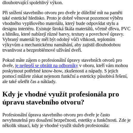
dlouhotrvající spolehlivý výkon.
Při snížení stavebního otvoru pro dveře je důležité mít na paměti
také estetické hledisko. Proto je dobré věnovat pozornost výběru
vhodného vyplňového materiálu, který bude odpovídat stylu a
designu interiéru. Existuje široká škála materiálů, včetně dřeva, PVC
a hliníku, které nabízejí různé barvy, textury a povrchové úpravy.
Vybraný materiál by měl být odolný vůči vlhkosti, teplotním
výkyvům a mechanickému namáhání, aby zajistil dlouhodobou
trvanlivost a bezproblémové užívání dveří.
Pokud máte zájem o profesionální úpravy stavebních otvorů pro
dveře,
je nejlepší se obrátit na odborníky
v oboru, kteří vám mohou
poskytnout potřebné know-how, zkušenosti a nápady. S jejich
pomocí můžete získat nejenom funkční a esteticky působivá řešení,
ale také ušetřit čas a náklady.
Kdy je vhodné využít profesionála pro
úpravu stavebního otvoru?
Profesionální úprava stavebního otvoru pro dveře je často
nevyhnutelná pro dosažení bezpečnosti, estetiky a funkčnosti. Zde je
několik situací, kdy je vhodné využít služeb profesionála: