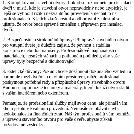
1. Komplikované stavební otvory: Pokud se rozhodnete pro instalaci
dveří v místě, kde je stavební otvor nepravidelný nebo atypický, je
lepší se vyhnout riziku nekvalitního provedení a nechat to na
profesionálech. S jejich zkušenostmi a odbornými znalostmi se
ujistíte, že otvor bude správně zmenšen a připraven pro instalaci
dveří.
2. Bezpečnostní a strukturální úpravy: Při úpravě stavebního otvoru
pro vstupní dveře je důležité zajistit, že pevnost a stabilita
konstrukce nebudou narušeny. Profesionálové mají znalosti o
materiálech, nosných stěnách a potřebném podhledu, aby vaše
úpravy byly bezpečné a dlouhotrvající.
3. Estetické důvody: Pokud chcete dosáhnout dokonalého vzhledu a
harmonie mezi dveřmi a okolním prostorem, může profesionál
poskytnout potřebné rady a přizpůsobit úpravy stavebního otvoru.
Budou schopni různé techniky a materiály, které dokáží otvor sladit
s vaším interiérem nebo exteriérem.
Pamatujte, že profesionální služby mají svou cenu, ale přináší vám
klid a jistotu v kvalitním provedení. Nemusíte se obávat chyb,
nedokonalostí a finančních ztrát. Náš tým profesionálů vám pomůže
s úpravou stavebního otvoru pro vaše dveře, abyste získali
požadované výsledky.