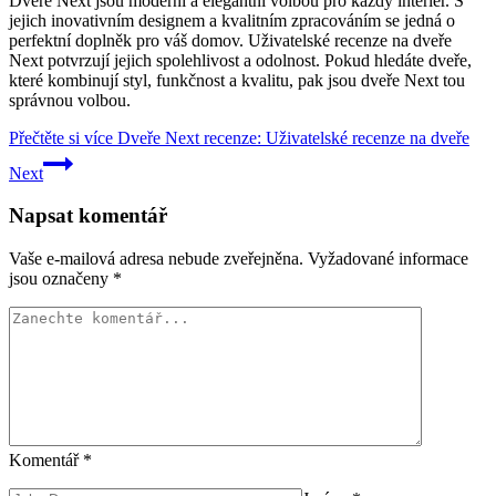
Dveře Next jsou moderní a elegantní volbou pro každý interiér. S
jejich inovativním designem a kvalitním zpracováním se jedná o
perfektní doplněk pro váš domov. Uživatelské recenze na dveře
Next potvrzují jejich spolehlivost a odolnost. Pokud hledáte dveře,
které kombinují styl, funkčnost a kvalitu, pak jsou dveře Next tou
správnou volbou.
Přečtěte si více
Dveře Next recenze: Uživatelské recenze na dveře
Next
Napsat komentář
Vaše e-mailová adresa nebude zveřejněna.
Vyžadované informace
jsou označeny
*
Komentář
*