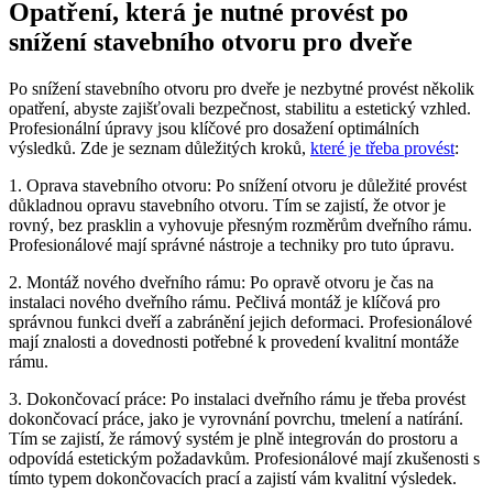
Opatření, která je nutné provést po
snížení stavebního otvoru pro dveře
Po snížení stavebního otvoru pro dveře je nezbytné provést několik
opatření, abyste zajišťovali bezpečnost, stabilitu a estetický vzhled.
Profesionální úpravy jsou klíčové pro dosažení optimálních
výsledků. Zde je seznam důležitých kroků,
které je třeba provést
:
1. Oprava stavebního otvoru: Po snížení otvoru je důležité provést
důkladnou opravu stavebního otvoru. Tím se zajistí, že otvor je
rovný, bez prasklin a vyhovuje přesným rozměrům dveřního rámu.
Profesionálové mají správné nástroje a techniky pro tuto úpravu.
2. Montáž nového dveřního rámu: Po opravě otvoru je čas na
instalaci nového dveřního rámu. Pečlivá montáž je klíčová pro
správnou funkci dveří a zabránění jejich deformaci. Profesionálové
mají znalosti a dovednosti potřebné k provedení kvalitní montáže
rámu.
3. Dokončovací práce: Po instalaci dveřního rámu je třeba provést
dokončovací práce, jako je vyrovnání povrchu, tmelení a natírání.
Tím se zajistí, že rámový systém je plně integrován do prostoru a
odpovídá estetickým požadavkům. Profesionálové mají zkušenosti s
tímto typem dokončovacích prací a zajistí vám kvalitní výsledek.