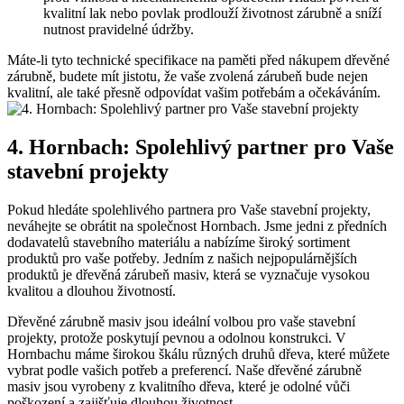
kvalitní lak nebo povlak prodlouží životnost zárubně a sníží
nutnost pravidelné údržby.
Máte-li tyto technické specifikace na paměti před nákupem dřevěné
zárubně, budete mít jistotu, že vaše zvolená zárubeň bude nejen
kvalitní, ale také přesně odpovídat vašim potřebám a očekáváním.
4. Hornbach: Spolehlivý partner pro Vaše
stavební projekty
Pokud hledáte spolehlivého partnera pro Vaše stavební projekty,
neváhejte se obrátit na společnost Hornbach. Jsme jedni z předních
dodavatelů stavebního materiálu a nabízíme široký sortiment
produktů pro vaše potřeby. Jedním z našich nejpopulárnějších
produktů je dřevěná zárubeň masiv, která se vyznačuje vysokou
kvalitou a dlouhou životností.
Dřevěné zárubně masiv jsou ideální volbou pro vaše stavební
projekty, protože poskytují pevnou a odolnou konstrukci. V
Hornbachu máme širokou škálu různých druhů dřeva, které můžete
vybrat podle vašich potřeb a preferencí. Naše dřevěné zárubně
masiv jsou vyrobeny z kvalitního dřeva, které je odolné vůči
poškození a zajišťuje dlouhou životnost.