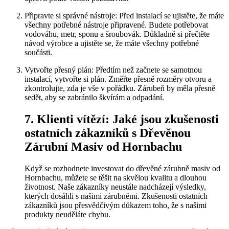
Připravte si správné nástroje: Před instalací se ujistěte, že máte
všechny potřebné nástroje připravené. Budete potřebovat
vodováhu, metr, sponu a šroubovák. Důkladně si přečtěte
návod výrobce a ujistěte se, že máte všechny potřebné
součásti.
Vytvořte přesný plán: Předtím než začnete se samotnou
instalací, vytvořte si plán. Změřte přesně rozměry otvoru a
zkontrolujte, zda je vše v pořádku. Zárubeň by měla přesně
sedět, aby se zabránilo škvírám a odpadání.
7. Klienti vítězí: Jaké jsou zkušenosti
ostatních zákazníků s Dřevěnou
Zárubní Masiv od Hornbachu
Když se rozhodnete investovat do dřevěné zárubně masiv od
Hornbachu, můžete se těšit na skvělou kvalitu a dlouhou
životnost. Naše zákazníky neustále nadcházejí výsledky,
kterých dosáhli s našimi zárubněmi. Zkušenosti ostatních
zákazníků jsou přesvědčivým důkazem toho, že s našimi
produkty neuděláte chybu.