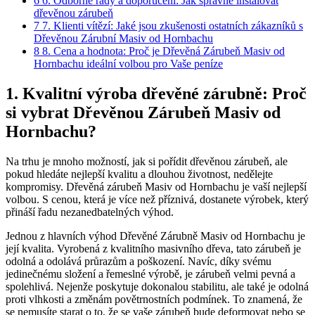
6
6. Odborné rady a doporučení: Jak správně instalovat
dřevěnou zárubeň
7
7. Klienti vítězí: Jaké jsou zkušenosti ostatních zákazníků s
Dřevěnou Zárubní Masiv od Hornbachu
8
8. Cena a hodnota: Proč je Dřevěná Zárubeň Masiv od
Hornbachu ideální volbou pro Vaše peníze
1. Kvalitní výroba dřevěné zárubně: Proč
si vybrat Dřevěnou Zárubeň Masiv od
Hornbachu?
Na trhu je mnoho možností, jak si pořídit dřevěnou zárubeň, ale
pokud hledáte nejlepší kvalitu a dlouhou životnost, nedělejte
kompromisy. Dřevěná zárubeň Masiv od Hornbachu je vaší nejlepší
volbou. S cenou, která je více než příznivá, dostanete výrobek, který
přináší řadu nezanedbatelných výhod.
Jednou z hlavních výhod Dřevěné Zárubně Masiv od Hornbachu je
její kvalita. Vyrobená z kvalitního masivního dřeva, tato zárubeň je
odolná a odolává průrazům a poškození. Navíc, díky svému
jedinečnému složení a řemeslné výrobě, je zárubeň velmi pevná a
spolehlivá. Nejenže poskytuje dokonalou stabilitu, ale také je odolná
proti vlhkosti a změnám povětrnostních podmínek. To znamená, že
se nemusíte starat o to, že se vaše zárubeň bude deformovat nebo se