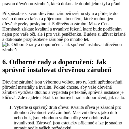
pravou dřevěnou zárubeň, která dokonale doplní jeho styl a přání.
Přizpůsobte si svou dřevěnou zárubeň svému stylu a přidejte do
svého domova krásu a příjemnou atmosféru, které mohou jen
dřevěné prvky poskytnout. S dřevěnou zárubní Masiv Cena
Hornbach získáte kvalitní a trvanlivé řešení, které bude potěšením
nejen pro vaše oči, ale i pro vaši peněženku. Budete si užívat krásné
a dokonale přizpůsobené zárubně po mnoho let.
6. Odborné rady a doporučení: Jak
správně instalovat dřevěnou zárubeň
Dřevěné zárubně jsou výbornou volbou pro ty, kteří upřednostňují
přírodní materiály a kvalitu. Pokud chcete, aby vaše dřevěná
zárubeň vydržela dlouho a vypadala perfektně, správná instalace je
klíčová. Zde najdete několik odborných rad a doporučení, jak na to:
Vyberte si správný druh dřeva: Kvalita dřeva je zásadní pro
dlouhou životnost vaší zárubně. Masivní dřevo, jako dub
nebo buk, jsou vhodnou volbou díky své odolnosti a
trvanlivosti. Zároveň jsou esteticky příjemné a lze je snadno
upravit podle vašich požadavků.