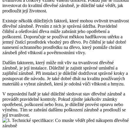
trvanlivost a celkový vzhled Vašeho domova. Pokud jste se rozhodli
investovat do kvalitní dřevěné zárubně, je důležité také vědět, jak
prodloužit její životnost.
Existuje několik důležitých faktorů, které mohou ovlivnit trvanlivost
dřevěné zárubně. Prvním z nich je správná údržba. Pravidelné
čištění a ošetřování dřeva může zabránit jeho opotřebení a
poškození. Doporučuje se používat měkkou hadříkovou utěrku a
jemný čistící prostředek vhodný pro dřevo. Po čištění je také dobré
nanesení ochranného prostředku na dřevo, který pomůže chránit
zárubeň před vlhkostí a povětrnostními vlivy.
Dalším faktorem, který může mít vliv na trvanlivost dřevěné
zárubně, je její instalace. Důležité je zajistit správné umístění a
zajištění zárubně. Při instalaci je důležité dodržovat správné kroky a
postupovat dle návodu. Je také dobré dbát na kvalitu používaných
materiálů a vybrat zárubeň, která je odolná vůči vlhkosti a hmyzu.
V neposlední řadě je také důležité sledovat stav dřevěné zárubně a
provádět pravidelné kontroly. Pokud zjistíte jakékoliv známky
opotřebení, poškození nebo řezu, je důležité provést opravu nebo
výměnu. Tím se zabrání dalšímu poškození zárubně a prodlouží se
její trvanlivost.