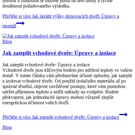
jistotou a znalostmi se můžete pustit do této úlohy a rychle
dosáhnout požadovaného výsledku.
Přečtěte si více
Jak zkrátit výšky shrnovacích dveří: Úpravy a
montáž
Blog
Jak zateplit vchodové dveře: Úpravy a izolace
Jak zateplit vchodové dveře: Úpravy a izolace
Vchodové dveře jsou klíčovým bodem pro udržení teploty ve vašem
domě. V tomto článku vám představíme účinné způsoby, jak zateplit
a izolovat vchodové dveře. Od použití izolačního materiálu až po
správné těsnění, objevte osvědčené postupy, které vám pomohou
udržet příjemnou teplotu a snížit náklady na vytápění. Budete
překvapeni, jak jednoduché úpravy mohou výrazně zlepšit
energetickou účinnost vašich dveří.
Přečtěte si více
Jak zateplit vchodové dveře: Úpravy a izolace
Blog