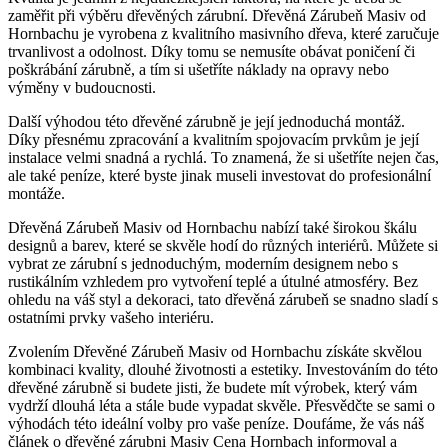
zaměřit při výběru dřevěných zárubní. Dřevěná Zárubeň Masiv od
Hornbachu je vyrobena z kvalitního masivního dřeva, které zaručuje
trvanlivost a odolnost. Díky tomu se nemusíte obávat poničení či
poškrábání zárubně, a tím si ušetříte náklady na opravy nebo
výměny v budoucnosti.
Další výhodou této dřevěné zárubně je její jednoduchá montáž.
Díky přesnému zpracování a kvalitním spojovacím prvkům je její
instalace velmi snadná a rychlá. To znamená, že si ušetříte nejen čas,
ale také peníze, které byste jinak museli investovat do profesionální
montáže.
Dřevěná Zárubeň Masiv od Hornbachu nabízí také širokou škálu
designů a barev, které se skvěle hodí do různých interiérů. Můžete si
vybrat ze zárubní s jednoduchým, moderním designem nebo s
rustikálním vzhledem pro vytvoření teplé a útulné atmosféry. Bez
ohledu na váš styl a dekoraci, tato dřevěná zárubeň se snadno sladí s
ostatními prvky vašeho interiéru.
Zvolením Dřevěné Zárubeň Masiv od Hornbachu získáte skvělou
kombinaci kvality, dlouhé životnosti a estetiky. Investováním do této
dřevěné zárubně si budete jisti, že budete mít výrobek, který vám
vydrží dlouhá léta a stále bude vypadat skvěle. Přesvědčte se sami o
výhodách této ideální volby pro vaše peníze. Doufáme, že vás náš
článek o dřevěné zárubni Masiv Cena Hornbach informoval a