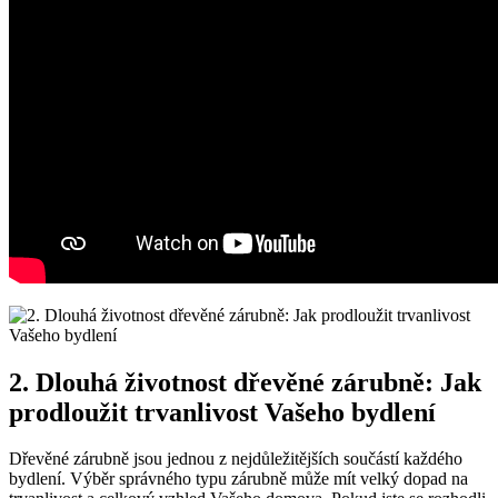
2. Dlouhá životnost dřevěné zárubně: Jak
prodloužit trvanlivost Vašeho bydlení
Dřevěné zárubně jsou jednou z nejdůležitějších součástí každého
bydlení. Výběr správného typu zárubně může mít velký dopad na