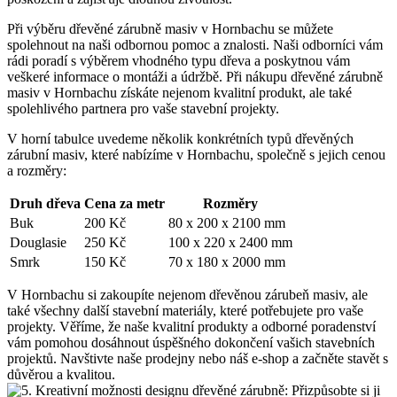
Při výběru dřevěné zárubně masiv v Hornbachu se můžete
spolehnout na naši odbornou pomoc a znalosti. Naši odborníci vám
rádi poradí s výběrem vhodného typu dřeva a poskytnou vám
veškeré informace o montáži a údržbě. Při nákupu dřevěné zárubně
masiv v Hornbachu získáte nejenom kvalitní produkt, ale také
spolehlivého partnera pro vaše stavební projekty.
V horní tabulce uvedeme několik konkrétních typů dřevěných
zárubní masiv, které nabízíme v Hornbachu, společně s jejich cenou
a rozměry:
Druh dřeva
Cena za metr
Rozměry
Buk
200 Kč
80 x 200 x 2100 mm
Douglasie
250 Kč
100 x 220 x 2400 mm
Smrk
150 Kč
70 x 180 x 2000 mm
V Hornbachu si zakoupíte nejenom dřevěnou zárubeň masiv, ale
také všechny další stavební materiály, které potřebujete pro vaše
projekty. Věříme, že naše kvalitní produkty a odborné poradenství
vám pomohou dosáhnout úspěšného dokončení vašich stavebních
projektů. Navštivte naše prodejny nebo náš e-shop a začněte stavět s
důvěrou a kvalitou.