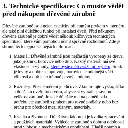
3. Technické specifikace: Co musíte vědět
před nákupem dřevěné zárubně
Dřevěné zárubně jsou nejen esteticky příjemným prvkem v interiéru,
ale také plní důležitou funkci při instalaci dveří. Před nákupem
dřevěné zárubně je dobré vědět několik klíčových technických
specifikací, které vám pomohou učinit správné rozhodnutí. Zde je
shrnutí těch nejpodstatnějších informací:
Materiál: Dřevěné zárubně jsou nejčastěji vyrobeny ze dřeva,
jako je smrk, borovice nebo dub. Každý materiál má své
vlastnosti a výhody,
které byste měli zvážit při výběru
. Smrk
je levný a dobře se upravuje, borovice je odolnější vůči
vlhkosti a dub je extrémně pevný a odolný.
Rozměry: Přesné měření je klíčové. Zkontrolujte výšku, šířku
a tloušťku dveřního otvoru, abyste si vybrali správnou
velikost zárubně. Je také důležité mít na paměti, zda
potřebujete zárubeň s prahem pro rovné podlahy nebo bez
prahu pro přechod mezi různými materiály.
Kvalita a životnost: Důležitým faktorem je kvalita zpracování
a použitých materiálů. Vyhledejte zárubně s dobrou odolností
proti vlhkosti a mechanickému opotřebení. Hladší povrch a