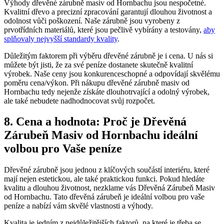
Výhody dřevěné zárubně masiv od Hornbachu jsou nespočetné.
Kvalitní dřevo a precizní zpracování garantují dlouhou životnost a
odolnost vůči poškození. Naše zárubně jsou vyrobeny z
prvotřídních materiálů, které jsou pečlivě vybírány a testovány,
aby
splňovaly nejvyšší standardy kvality
.
Důležitým faktorem při výběru dřevěné zárubně je i cena. U nás si
můžete být jisti, že za své peníze dostanete skutečně kvalitní
výrobek. Naše ceny jsou konkurenceschopné a odpovídají skvělému
poměru cena/výkon. Při nákupu dřevěné zárubně masiv od
Hornbachu tedy nejenže získáte dlouhotrvající a odolný výrobek,
ale také nebudete nadhodnocovat svůj rozpočet.
8. Cena a hodnota: Proč je Dřevěná
Zárubeň Masiv od Hornbachu ideální
volbou pro Vaše peníze
Dřevěné zárubně jsou jednou z klíčových součástí interiéru, které
mají nejen estetickou, ale také praktickou funkci. Pokud hledáte
kvalitu a dlouhou životnost, nezklame vás Dřevěná Zárubeň Masiv
od Hornbachu. Tato dřevěná zárubeň je ideální volbou pro vaše
peníze a nabízí vám skvělé vlastnosti a výhody.
Kvalita je jedním z nejdůležitějších faktorů, na které je třeba se