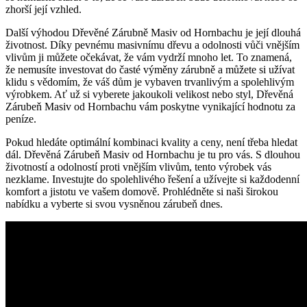
zhorší její vzhled.
Další výhodou Dřevěné Zárubně Masiv od Hornbachu je její dlouhá
životnost. Díky pevnému masivnímu dřevu a odolnosti vůči vnějším
vlivům ji můžete očekávat, že vám vydrží mnoho let. To znamená,
že nemusíte investovat do časté výměny zárubně a můžete si užívat
klidu s vědomím, že váš dům je vybaven trvanlivým a spolehlivým
výrobkem. Ať už si vyberete jakoukoli velikost nebo styl, Dřevěná
Zárubeň Masiv od Hornbachu vám poskytne vynikající hodnotu za
peníze.
Pokud hledáte optimální kombinaci kvality a ceny, není třeba hledat
dál. Dřevěná Zárubeň Masiv od Hornbachu je tu pro vás. S dlouhou
životností a odolností proti vnějším vlivům, tento výrobek vás
nezklame. Investujte do spolehlivého řešení a užívejte si každodenní
komfort a jistotu ve vašem domově. Prohlédněte si naši širokou
nabídku a vyberte si svou vysněnou zárubeň dnes.