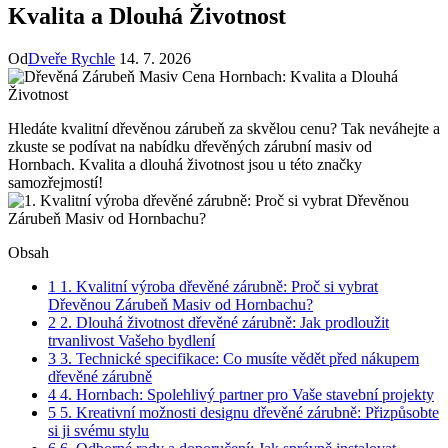
Kvalita a Dlouhá Životnost
Od
Dveře Rychle
14. 7. 2026
Hledáte kvalitní dřevěnou zárubeň za skvělou cenu? Tak neváhejte a
zkuste se podívat na nabídku dřevěných zárubní masiv od
Hornbach. Kvalita a dlouhá životnost jsou u této značky
samozřejmostí!
Obsah
1
1. Kvalitní výroba dřevěné zárubně: Proč si vybrat
Dřevěnou Zárubeň Masiv od Hornbachu?
2
2. Dlouhá životnost dřevěné zárubně: Jak prodloužit
trvanlivost Vašeho bydlení
3
3. Technické specifikace: Co musíte vědět před nákupem
dřevěné zárubně
4
4. Hornbach: Spolehlivý partner pro Vaše stavební projekty
5
5. Kreativní možnosti designu dřevěné zárubně: Přizpůsobte
si ji svému stylu