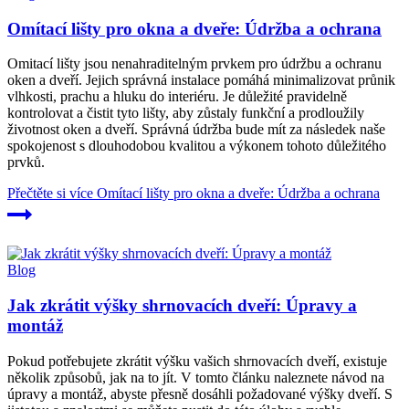
Omítací lišty pro okna a dveře: Údržba a ochrana
Omitací lišty jsou nenahraditelným prvkem pro údržbu a ochranu
oken a dveří. Jejich správná instalace pomáhá minimalizovat průnik
vlhkosti, prachu a hluku do interiéru. Je důležité pravidelně
kontrolovat a čistit tyto lišty, aby zůstaly funkční a prodloužily
životnost oken a dveří. Správná údržba bude mít za následek naše
spokojenost s dlouhodobou kvalitou a výkonem tohoto důležitého
prvků.
Přečtěte si více
Omítací lišty pro okna a dveře: Údržba a ochrana
Blog
Jak zkrátit výšky shrnovacích dveří: Úpravy a
montáž
Pokud potřebujete zkrátit výšku vašich shrnovacích dveří, existuje
několik způsobů, jak na to jít. V tomto článku naleznete návod na
úpravy a montáž, abyste přesně dosáhli požadované výšky dveří. S