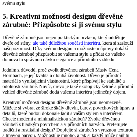
5. Kreativní možnosti designu dřevěné
zárubně: Přizpůsobte si ji svému stylu
Dřevěné zárubně jsou nejen praktickým prvkem, který odděluje
dveře od stěny,
ale také důležitou součástí interiéru
, která si zaslouží
naši pozornost. Díky svému designu a možnostem úpravy dokáží
dřevěné zárubně přizpůsobit se vašemu stylu a přidat do vašeho
domova tu správnou dávku elegance a přírodního vzhledu.
Jedním z důvodů, proč zvolit dřevěnou zárubeň Masiv Cena
Hornbach, je její kvalita a dlouhá životnost. Dřevo je přírodní
materiál s vynikajícími vlastnostmi, které přispívají ke stabilitě a
odolnosti zárubně. Navíc, dřevo je také ekologicky šetrné a přírodní
vzhled dřevěné zárubně dodá vašemu interiéru jedinečný dojem.
Kreativní možnosti designu dřevěné zárubně jsou neomezené.
Můžete si vybrat ze široké škály dřevin, barev, povrchových úprav a
detailů, které budou dokonale ladit s vaším stylem a interiérem.
Chcete moderní a minimalistickou zárubeň? Zvolte dřevěnou
zárubeň s hladkým povrchem a v přírodních barvách. Preferujete
tradiční a rustikální design? Dopřejte si zárubeň s vyraznou texturou
a tmavou barvou. Možností je mnoho, a tak si každý může najít tu