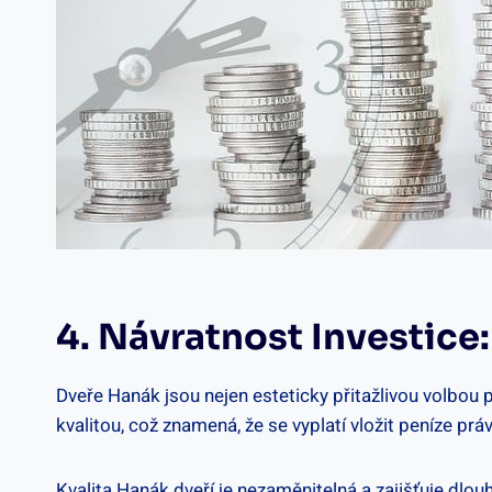
4. Návratnost Investic
Dveře Hanák jsou nejen esteticky přitažlivou volbou p
kvalitou, což znamená, že se vyplatí vložit peníze prá
Kvalita Hanák dveří je nezaměnitelná a zajišťuje dlou