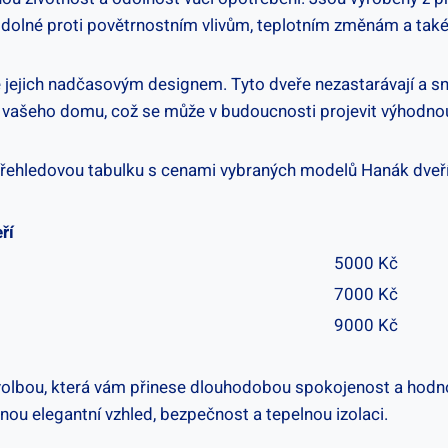
 odolné proti povětrnostním vlivům, teplotním změnám a t
jejich nadčasovým designem. Tyto dveře nezastarávají a snadn
tu vašeho domu, což se může v budoucnosti projevit výhodno
 přehledovou tabulku s cenami vybraných modelů Hanák dveří
ří
5000 Kč
7000 Kč
9000 Kč
 volbou, která vám přinese dlouhodobou spokojenost a hodno
ou elegantní vzhled, bezpečnost a tepelnou izolaci.