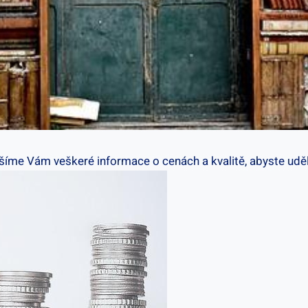
nášíme Vám veškeré informace o cenách a kvalitě, abyste uděl