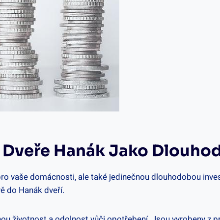
e: Dveře Hanák Jako Dlouho
ro vaše domácnosti, ale také jedinečnou dlouhodobou investic
vě do Hanák dveří.
hou životnost a odolnost vůči opotřebení. Jsou vyrobeny z pr