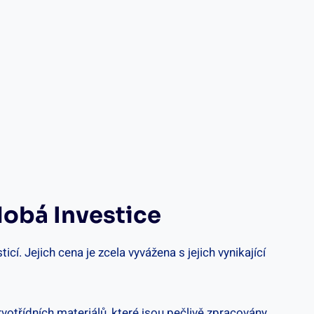
dobá Investice
í. Jejich cena je zcela vyvážena s jejich vynikající
votřídních materiálů, které jsou pečlivě zpracovány