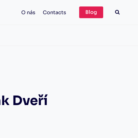
Blog
O nás
Contacts
k Dveří