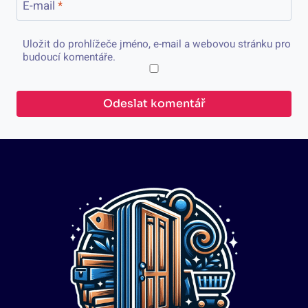
E-mail
*
Uložit do prohlížeče jméno, e-mail a webovou stránku pro
budoucí komentáře.