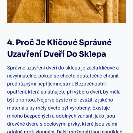
4. Proč Je Klíčové Správné
Uzavření Dveří Do Sklepa
Správné uzavření dveří do sklepa je zcela klíčové a
nevyhnutelné, pokud se chcete dostatečně chránit
před různými nepříjemnostmi. Bezpečnostní
opatření, která uplatňujete při výběru dveří, by měla
být prioritou. Nejprve byste měli zvážit, z jakého
materiálu by měly dveře být vyrobeny. Existuje
mnoho bezpečných a odolných variant, jako jsou
dřevěné dveře s ocelovými prvky, které jsou velmi
odolné proti vloupání. Další možnosti jsou například