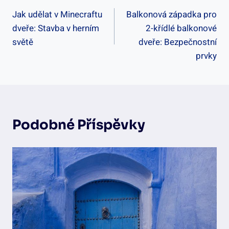
Jak udělat v Minecraftu
Balkonová západka pro
Pro
dveře: Stavba v herním
2-křídlé balkonové
Příspěvek
světě
dveře: Bezpečnostní
prvky
Podobné Příspěvky