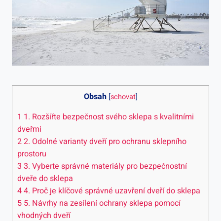
Obsah
[
schovat
]
1
1. Rozšiřte bezpečnost svého sklepa s kvalitními
dveřmi
2
2. Odolné varianty dveří pro ochranu sklepního
prostoru
3
3. Vyberte správné materiály pro bezpečnostní
dveře do sklepa
4
4. Proč je klíčové správné uzavření dveří do sklepa
5
5. Návrhy na zesílení ochrany sklepa pomocí
vhodných dveří