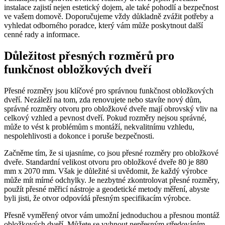
instalace zajistí nejen estetický dojem, ale také pohodlí a bezpečnost
ve vašem domově. Doporučujeme vždy důkladně zvážit potřeby a
vyhledat odborného poradce, který vám může poskytnout další
cenné rady a informace.
Důležitost přesných rozměrů pro
funkčnost obložkových dveří
Přesné rozměry jsou klíčové pro správnou funkčnost obložkových
dveří. Nezáleží na tom, zda renovujete nebo stavíte nový dům,
správné rozměry otvoru pro obložkové dveře mají obrovský vliv na
celkový vzhled a pevnost dveří. Pokud rozměry nejsou správné,
může to vést k problémům s montáží, nekvalitnímu vzhledu,
nespolehlivosti a dokonce i poruše bezpečnosti.
Začněme tím, že si ujasníme, co jsou přesné rozměry pro obložkové
dveře. Standardní velikost otvoru pro obložkové dveře 80 je 880
mm x 2070 mm. Však je důležité si uvědomit, že každý výrobce
může mít mírné odchylky. Je nezbytné zkontrolovat přesné rozměry,
použít přesné měřicí nástroje a geodetické metody měření, abyste
byli jisti, že otvor odpovídá přesným specifikacím výrobce.
Přesně vyměřený otvor vám umožní jednoduchou a přesnou montáž
obložkových dveří. Můžete se vyhnout nepřesným středováním