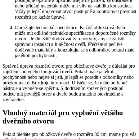
postupujte opatrně a opatrně. Mějte na paměti, že odstranění
nebo přidání materiálu může mít vliv na stabilitu konstrukce.
Vždy je lepší upravovat otvor postupně a kontrolovat přesnost
rozměrů po každé úpravě.
Dodržujte technické specifikace: Každá obložková dveře
může mít odlišné technické specifikace a doporučené rozměry
otvoru. Je důležité dodržovat tyto pokyny, abyste zajistili
správnou instalaci a funkčnost dveří. Přečtěte si pečlivě
dodávané materiály a konzultujte se s odborníky, pokud máte
jakékoli pochybnosti.
Správná úprava rozměrů otvoru pro obložkové dveře je důležitá pro
zajištění správného fungování dveří. Pokud máte jakékoli
pochybnosti nebo nejste si jisti, je lepší se poradit s odborníky nebo
prozkoumat další zdroje informací. Ujistěte se, že máte potřebné
nástroje a vyhněte se spěchu. S dodržením správných postupů
budete mít pevnější otvor a dveře budou snadno otevíratelné a
zavíratelné.
Vhodný materiál pro vyplnění většího
dveřního otvoru
Pokud hledáte pro obložkové dveře o rozměru 80 cm, máme pro vás