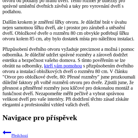
otvoru od podlahy po hranu dveří. Tento rozměr je důležitý pro
správné umístění dveřních závěsů a taky pro vyrovnání dveří s
podlahou.
Dalším krokem je změření šířky otvoru. Je důležité brát v úvahu
nejen samotnou šířku dveří, ale i prostor pro zárubeň a utěsnění
dveří. Obložkové dveře o rozměru 80 cm obvykle potřebují šířku
otvoru kolem 85 cm, aby bylo dostatek místa pro náležitou instalaci.
Přizpůsobení dveřního otvoru vyžaduje preciznost a možná i pomoc
odborníka. Je důležité udržet správné rozměry a zároveň dodržet
estetiku a bezpečnost vašeho domova. S tímto pověřením se lze
obrátit na odborníky,
kteří vám pomohou
s přizpůsobením dveřního
otvoru a instalací obložkových dveří o rozměru 80 cm. V článku
"Otvor pro obložkové dveře, 80: Přesné rozměry" jsme prozkoumali
důležité faktory při volbě rozměrů otvoru pro dveře. Zjistili jsme, že
přesnost a přiměřené rozměry jsou klíčové pro dokonalou montáž a
funkčnost dveří. Nezapomeňte měřit pečlivě a vybrat správnou
velikost dveří pro vaše interiéry. Při dodržení těchto zásad získáte
elegantní a profesionální vzhled vašich dveří.
Navigace pro příspěvek
Předchozí