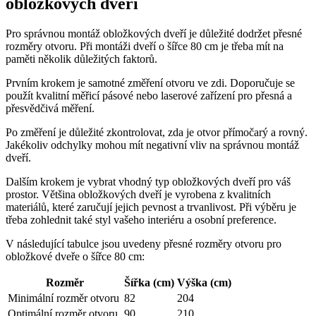
obložkových dveří
Pro správnou montáž obložkových dveří je důležité dodržet přesné
rozměry otvoru. Při montáži dveří o šířce 80 cm je třeba mít na
paměti několik důležitých faktorů.
Prvním krokem je samotné změření otvoru ve zdi. Doporučuje se
použít kvalitní měřicí pásové nebo laserové zařízení pro přesná a
přesvědčivá měření.
Po změření je důležité zkontrolovat, zda je otvor přímočarý a rovný.
Jakékoliv odchylky mohou mít negativní vliv na správnou montáž
dveří.
Dalším krokem je vybrat vhodný typ obložkových dveří pro váš
prostor. Většina obložkových dveří je vyrobena z kvalitních
materiálů, které zaručují jejich pevnost a trvanlivost. Při výběru je
třeba zohlednit také styl vašeho interiéru a osobní preference.
V následující tabulce jsou uvedeny přesné rozměry otvoru pro
obložkové dveře o šířce 80 cm:
Rozměr
Šířka (cm)
Výška (cm)
Minimální rozměr otvoru
82
204
Optimální rozměr otvoru
90
210