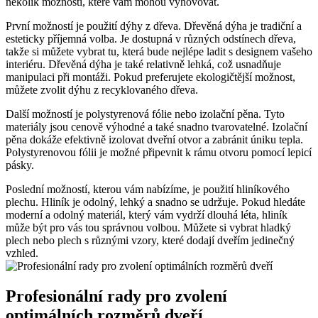
několik možností, které vám mohou vyhovovat.
První možností je použití dýhy z dřeva. Dřevěná dýha je tradiční a
esteticky příjemná volba. Je dostupná v různých odstínech dřeva,
takže si můžete vybrat tu, která bude nejlépe ladit s designem vašeho
interiéru. Dřevěná dýha je také relativně lehká, což usnadňuje
manipulaci při montáži. Pokud preferujete ekologičtější možnost,
můžete zvolit dýhu z recyklovaného dřeva.
Další možností je polystyrenová fólie nebo izolační pěna. Tyto
materiály jsou cenově výhodné a také snadno tvarovatelné. Izolační
pěna dokáže efektivně izolovat dveřní otvor a zabránit úniku tepla.
Polystyrenovou fólii je možné připevnit k rámu otvoru pomocí lepicí
pásky.
Poslední možností, kterou vám nabízíme, je použití hliníkového
plechu. Hliník je odolný, lehký a snadno se udržuje. Pokud hledáte
moderní a odolný materiál, který vám vydrží dlouhá léta, hliník
může být pro vás tou správnou volbou. Můžete si vybrat hladký
plech nebo plech s různými vzory, které dodají dveřím jedinečný
vzhled.
Profesionální rady pro zvolení
optimálních rozměrů dveří