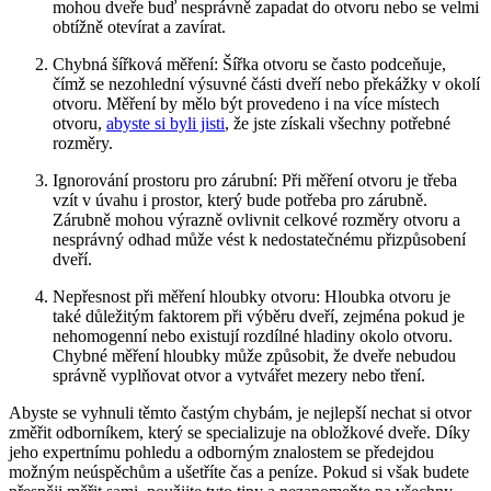
mohou dveře buď nesprávně zapadat do otvoru nebo se velmi
obtížně otevírat a zavírat.
Chybná šířková měření: Šířka otvoru se často podceňuje,
čímž se nezohlední výsuvné části dveří nebo překážky v okolí
otvoru. Měření by mělo být provedeno i na více místech
otvoru,
abyste si byli jisti
, že jste získali všechny potřebné
rozměry.
Ignorování prostoru pro zárubní: Při měření otvoru je třeba
vzít v úvahu i prostor, který bude potřeba pro zárubně.
Zárubně mohou výrazně ovlivnit celkové rozměry otvoru a
nesprávný odhad může vést k nedostatečnému přizpůsobení
dveří.
Nepřesnost při měření hloubky otvoru: Hloubka otvoru je
také důležitým faktorem při výběru dveří, zejména pokud je
nehomogenní nebo existují rozdílné hladiny okolo otvoru.
Chybné měření hloubky může způsobit, že dveře nebudou
správně vyplňovat otvor a vytvářet mezery nebo tření.
Abyste se vyhnuli těmto častým chybám, je nejlepší nechat si otvor
změřit odborníkem, který se specializuje na obložkové dveře. Díky
jeho expertnímu pohledu a odborným znalostem se předejdou
možným neúspěchům a ušetříte čas a peníze. Pokud si však budete