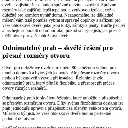
dveří a zajistíte, že se budou správně otevírat a zavírat. Správné
rozměry také zajišťují lepší tepelnou a zvukovou izolaci, což je
důležité pro komfort uvnitř domu. Nezapomeňte, že důkladné
měření vám také pomůže vybrat si správné doplňky a zařízení pro
vaše obložkové dveře, jako jsou kliky, zámky a panty. Buďte pečliví
a nechejte si poradit od odborníků, pokud si nejste jisti, jak přesně
měřit otvor pro vaše obložkové dveře.
Odnímatelný prah – skvělé řešení pro
přesné rozměry otvoru
Otvor pro obložkové dveře o rozměru 80 je běžnou volbou pro
mnoho domovů a bytových jednotek. Ale přesné rozměry otvoru
mohou být zároveň výzvou při instalaci. Řešením je zde
odnímatelný prah, který přináší flexibilitu a přesnost při práci s
otvory různých rozměrů.
Odnímatelný prah je skvělým řešením, které umožňuje přizpůsobit
se přesným rozměrům otvoru. Díky svému flexibilnímu designu lze
prah jednoduše upravit a přizpůsobit se různým velikostem otvorů.
Můžete si být jisti, že vaše obložkové dveře budou perfektně
padnout do otvoru.