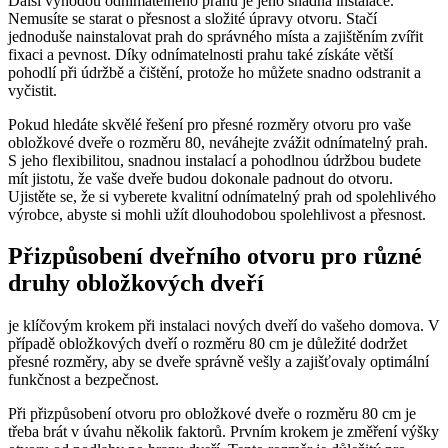
Další výhodou odnímatelného prahu je jeho snadná instalace.
Nemusíte se starat o přesnost a složité úpravy otvoru. Stačí
jednoduše nainstalovat prah do správného místa a zajištěním zvířit
fixaci a pevnost. Díky odnímatelnosti prahu také získáte větší
pohodlí při údržbě a čištění, protože ho můžete snadno odstranit a
vyčistit.
Pokud hledáte skvělé řešení pro přesné rozměry otvoru pro vaše
obložkové dveře o rozměru 80, neváhejte zvážit odnímatelný prah.
S jeho flexibilitou, snadnou instalací a pohodlnou údržbou budete
mít jistotu, že vaše dveře budou dokonale padnout do otvoru.
Ujistěte se, že si vyberete kvalitní odnímatelný prah od spolehlivého
výrobce, abyste si mohli užít dlouhodobou spolehlivost a přesnost.
Přizpůsobení dveřního otvoru pro různé
druhy obložkových dveří
je klíčovým krokem při instalaci nových dveří do vašeho domova. V
případě obložkových dveří o rozměru 80 cm je důležité dodržet
přesné rozměry, aby se dveře správně vešly a zajišťovaly optimální
funkčnost a bezpečnost.
Při přizpůsobení otvoru pro obložkové dveře o rozměru 80 cm je
třeba brát v úvahu několik faktorů. Prvním krokem je změření výšky