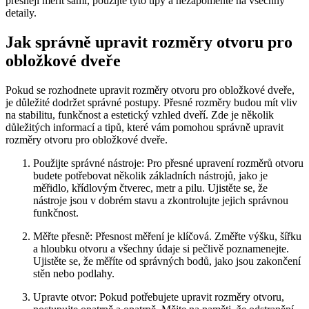
přesněji měřit sami, použijte tyto tipy a nezapomeňte na všechny
detaily.
Jak správně upravit rozměry otvoru pro
obložkové dveře
Pokud se rozhodnete upravit rozměry otvoru pro obložkové dveře,
je důležité dodržet správné postupy. Přesné rozměry budou mít vliv
na stabilitu, funkčnost a estetický vzhled dveří. Zde je několik
důležitých informací a tipů, které vám pomohou správně upravit
rozměry otvoru pro obložkové dveře.
Použijte správné nástroje: Pro přesné upravení rozměrů otvoru
budete potřebovat několik základních nástrojů, jako je
měřidlo, křídlovým čtverec, metr a pilu. Ujistěte se, že
nástroje jsou v dobrém stavu a zkontrolujte jejich správnou
funkčnost.
Měřte přesně: Přesnost měření je klíčová. Změřte výšku, šířku
a hloubku otvoru a všechny údaje si pečlivě poznamenejte.
Ujistěte se, že měříte od správných bodů, jako jsou zakončení
stěn nebo podlahy.
Upravte otvor: Pokud potřebujete upravit rozměry otvoru,