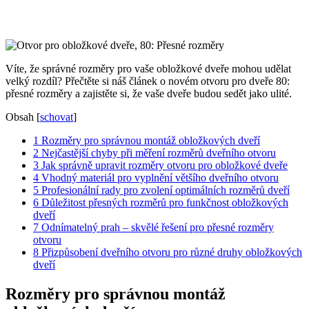
Víte, že správné rozměry pro vaše obložkové dveře mohou udělat
velký rozdíl? Přečtěte si náš článek o novém otvoru pro dveře 80:
přesné rozměry a zajistěte si, že vaše dveře budou sedět jako ulité.
Obsah
[
schovat
]
1
Rozměry pro správnou montáž obložkových dveří
2
Nejčastější chyby při měření rozměrů dveřního otvoru
3
Jak správně upravit rozměry otvoru pro obložkové dveře
4
Vhodný materiál pro vyplnění většího dveřního otvoru
5
Profesionální rady pro zvolení optimálních rozměrů dveří
6
Důležitost přesných rozměrů pro funkčnost obložkových
dveří
7
Odnímatelný prah – skvělé řešení pro přesné rozměry
otvoru
8
Přizpůsobení dveřního otvoru pro různé druhy obložkových
dveří
Rozměry pro správnou montáž