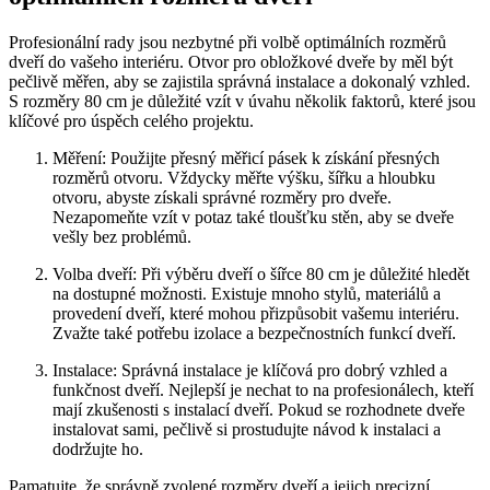
Profesionální rady jsou nezbytné při volbě optimálních rozměrů
dveří do vašeho interiéru. Otvor pro obložkové dveře by měl být
pečlivě měřen, aby se zajistila správná instalace a dokonalý vzhled.
S rozměry 80 cm je důležité vzít v úvahu několik faktorů, které jsou
klíčové pro úspěch celého projektu.
Měření: Použijte přesný měřicí pásek k získání přesných
rozměrů otvoru. Vždycky měřte výšku, šířku a hloubku
otvoru, abyste získali správné rozměry pro dveře.
Nezapomeňte vzít v potaz také tloušťku stěn, aby se dveře
vešly bez problémů.
Volba dveří: Při výběru dveří o šířce 80 cm je důležité hledět
na dostupné možnosti. Existuje mnoho stylů, materiálů a
provedení dveří, které mohou přizpůsobit vašemu interiéru.
Zvažte také potřebu izolace a bezpečnostních funkcí dveří.
Instalace: Správná instalace je klíčová pro dobrý vzhled a
funkčnost dveří. Nejlepší je nechat to na profesionálech, kteří
mají zkušenosti s instalací dveří. Pokud se rozhodnete dveře
instalovat sami, pečlivě si prostudujte návod k instalaci a
dodržujte ho.
Pamatujte, že správně zvolené rozměry dveří a jejich precizní