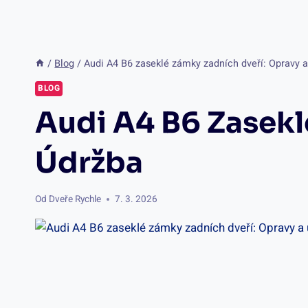
/
Blog
/
Audi A4 B6 zaseklé zámky zadních dveří: Opravy 
BLOG
Audi A4 B6 Zasekl
Údržba
Od
Dveře Rychle
7. 3. 2026