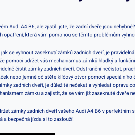
svém Audi A4 B6, ale zjistili jste, že zadní dveře jsou nehy
ivních opatření, která vám pomohou se těmto problémům vyhno
 jak se vyhnout zaseknutí zámků zadních dveří, je pravidelná
může pomoci udržet váš mechanismus zámků hladký a funkční
avidelně čistit zámky zadních dveří. Odstranění nečistot, pr
áček nebo jemně očistěte klíčový otvor pomocí speciálního č
mky zadních dveří, je důležité nečekat a vyhledat opravu c
hanismem zámku a zajistit, že se vám již zaseknuté dveře ne
držet zámky zadních dveří vašeho Audi A4 B6 v perfektním
á a bezpečná jízda si to zaslouží!