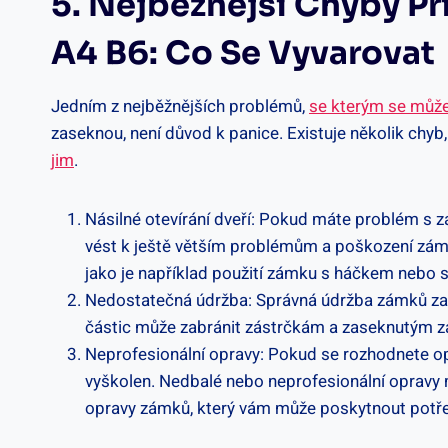
5. Nejběžnější Chyby P
A4 B6: Co Se Vyvarovat
Jedním z nejběžnějších problémů,
se kterým se může
zaseknou, není důvod k panice. Existuje několik chyb,
jim
.
Násilné otevírání dveří: Pokud máte problém s z
vést k ještě větším problémům a poškození zámk
jako je například použití zámku s háčkem nebo s
Nedostatečná údržba: Správná údržba zámků zadn
částic může zabránit zástrčkám a zaseknutým zá
Neprofesionální opravy: Pokud se rozhodnete opr
vyškolen. Nedbalé nebo neprofesionální opravy 
opravy zámků, který vám může poskytnout pot