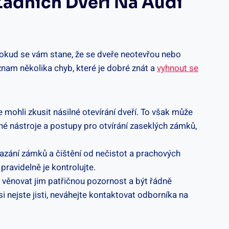
Zadních Dveří Na Audi
Pokud se vám stane, že se dveře neotevřou nebo
eznam několika chyb, které je dobré znát a
vyhnout se
mohli zkusit násilné otevírání dveří. To však může
 nástroje a postupy pro otvírání zaseklých zámků,
azání zámků a čištění od nečistot a prachových
avidelně je kontrolujte.
 věnovat jim patřičnou pozornost a být řádně
nejste jisti, neváhejte kontaktovat odborníka na