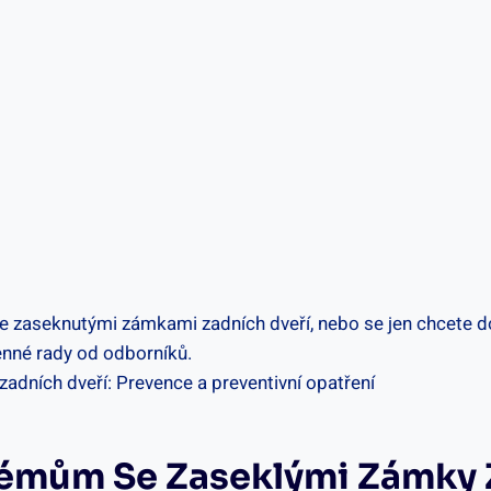
se zaseknutými zámkami zadních dveří, nebo se jen chcete d
cenné rady od odborníků.
lémům Se Zaseklými Zámky 