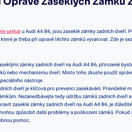
ři Opravě Zaseklých Zámků 
te setkat
u Audi A4 B6, jsou zaseklé zámky zadních dveří. 
 které je třeba při opravě těchto zámků vyvarovat. Zde je s
aseklými zámky zadních dveří na Audi A4 B6, přirozeně byste 
ů nebo mechanismu dveří. Místo toho zkuste použít správné
peciálního nástroje.
ích dveří je klíčová pro prevenci zasekávání. Pravidelné m
mkům. Nezanedbávejte tedy údržbu zámků zadních dveří a pr
avit zaseklé zámky zadních dveří na Audi A4 B6, je důležité
mohou způsobit další problémy a poškození zámků. Pokud si 
řebnou pomoc.