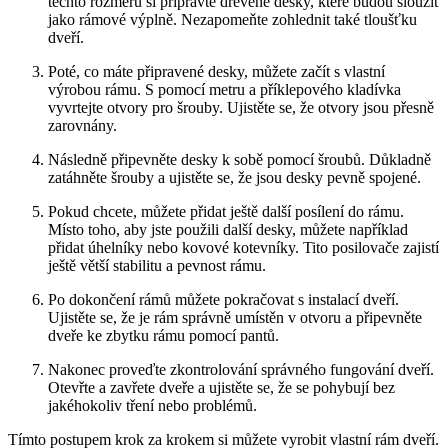
těchto rozměrů si připravte dřevěné desky, které budou sloužit
jako rámové výplně. Nezapomeňte zohlednit také tloušťku
dveří.
Poté, co máte připravené desky, můžete začít s vlastní
výrobou rámu. S pomocí metru a příklepového kladívka
vyvrtejte otvory pro šrouby. Ujistěte se, že otvory jsou přesně
zarovnány.
Následně připevněte desky k sobě pomocí šroubů. Důkladně
zatáhněte šrouby a ujistěte se, že jsou desky pevně spojené.
Pokud chcete, můžete přidat ještě další posílení do rámu.
Místo toho, aby jste použili další desky, můžete například
přidat úhelníky nebo kovové kotevníky. Tito posilovače zajistí
ještě větší stabilitu a pevnost rámu.
Po dokončení rámů můžete pokračovat s instalací dveří.
Ujistěte se, že je rám správně umístěn v otvoru a připevněte
dveře ke zbytku rámu pomocí pantů.
Nakonec proveďte zkontrolování správného fungování dveří.
Otevřte a zavřete dveře a ujistěte se, že se pohybují bez
jakéhokoliv tření nebo problémů.
Tímto postupem krok za krokem si můžete vyrobit vlastní rám dveří.