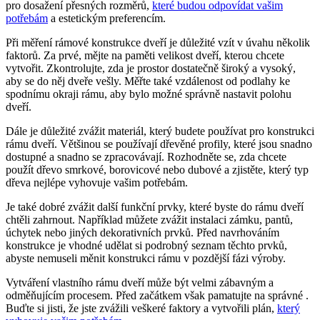
pro dosažení přesných rozměrů,
které budou odpovídat vašim
potřebám
a estetickým preferencím.
Při měření rámové konstrukce dveří je důležité vzít v úvahu několik
faktorů. Za prvé, mějte na paměti velikost dveří, kterou chcete
vytvořit. Zkontrolujte, zda je prostor dostatečně široký a vysoký,
aby se do něj dveře vešly. Měřte také vzdálenost od podlahy ke
spodnímu okraji rámu, aby bylo možné správně nastavit polohu
dveří.
Dále je důležité zvážit materiál, který budete používat pro konstrukci
rámu dveří. Většinou se používají dřevěné profily, které jsou snadno
dostupné a snadno se zpracovávají. Rozhodněte se, zda chcete
použít dřevo smrkové, borovicové nebo dubové a zjistěte, který typ
dřeva nejlépe vyhovuje vašim potřebám.
Je také dobré zvážit další funkční prvky, které byste do rámu dveří
chtěli zahrnout. Například můžete zvážit instalaci zámku, pantů,
úchytek nebo jiných dekorativních prvků. Před navrhováním
konstrukce je vhodné udělat si podrobný seznam těchto prvků,
abyste nemuseli měnit konstrukci rámu v pozdější fázi výroby.
Vytváření vlastního rámu dveří může být velmi zábavným a
odměňujícím procesem. Před začátkem však pamatujte na správné .
Buďte si jisti, že jste zvážili veškeré faktory a vytvořili plán,
který