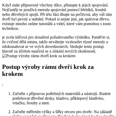
Když máte připravené všechny dílce, přistupte k jejich spojování.
Nejčastěji se používá metoda spojování pomocí hřebíků, šroubů
nebo dřevěných spojů. Při této fázi dbajte na pečlivost, aby váš rám
dveří byl pevný a stabilní. Pokud si nejste jisti, jak spárovat dřevo,
existuje mnoho online tutoriálů a videí, které vám pomohou s touto
technikou.
je zcela klíčová pro dosažení požadovaného výsledku. Paměťte si,
že cvičení dělá mistra, takže neváhejte vyzkoušet různé metody a
zdokonalovat se ve svých dovednostech. Sledujte tento postup
hlavně za účelem naučení se a získání nových zkušeností.
Postup výroby rámu dveří krok za
krokem
:
Začněte s přípravou potřebných materiálů a nástrojů. Budete
potřebovat dřevěné desky, kladivo, příklepový kladívko,
vrtačku, šrouby a metr.
Začněte měřením výšky a šířky otvoru pro dveře. Na základě