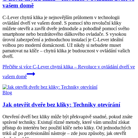
vašem domě
C-Lever chytrá klika je nejnovějším průlomem v technologii
ovládání dveří ve vašem domě. S pomocí této revoluční kliky
můžete otevřít a zavřít dveře jednoduše a pohodlně pomocí svého
smartphone nebo bezdrátového dálkového ovladače. S vysokou
úrovní zabezpečení a jednoduchou instalací je C-Lever ideální
volbou pro moderní domácnosti. Už nikdy si nebudete muset
pamatovat na klíče – chytrá klika je budoucnost v ovládání vašich
dveří.
Přečtěte si více
C-Lever chytrá klika – Revoluce v ovládání dveří ve
vašem domě
Blog
Jak otevřít dveře bez kliky: Techniky otevírání
Otevření dveří bez kliky může být překvapivě snadné, pokud znáte
správné techniky. Existují různé metody, které vám umožní získat
přístup do interiéru bez použití klíče nebo kliky. Od jednoduchých
triků až po profesionální nástroje – zde jsou způsoby, jak otevřít