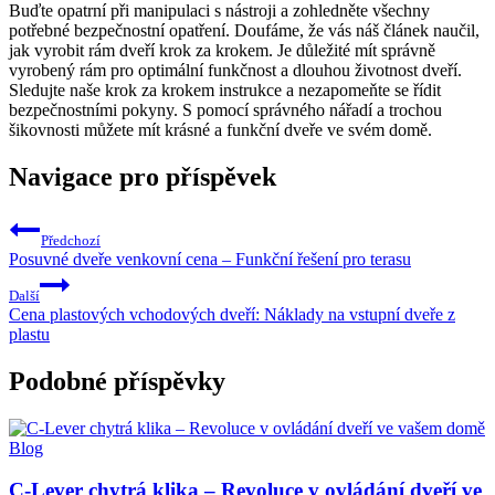
Buďte opatrní při manipulaci s nástroji a zohledněte všechny
potřebné bezpečnostní opatření. Doufáme, že vás náš článek naučil,
jak vyrobit rám dveří krok za krokem. Je důležité mít správně
vyrobený rám pro optimální funkčnost a dlouhou životnost dveří.
Sledujte naše krok za krokem instrukce a nezapomeňte se řídit
bezpečnostními pokyny. S pomocí správného nářadí a trochou
šikovnosti můžete mít krásné a funkční dveře ve svém domě.
Navigace pro příspěvek
Předchozí
Posuvné dveře venkovní cena – Funkční řešení pro terasu
Další
Cena plastových vchodových dveří: Náklady na vstupní dveře z
plastu
Podobné příspěvky
Blog
C-Lever chytrá klika – Revoluce v ovládání dveří ve