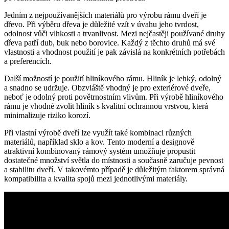
Jedním z nejpoužívanějších materiálů pro výrobu rámu dveří je
dřevo. Při výběru dřeva je důležité vzít v úvahu jeho tvrdost,
odolnost vůči vlhkosti a trvanlivost. Mezi nejčastěji používané druhy
dřeva patří dub, buk nebo borovice. Každý z těchto druhů má své
vlastnosti a vhodnost použití je pak závislá na konkrétních potřebách
a preferencích.
Další možností je použití hliníkového rámu. Hliník je lehký, odolný
a snadno se udržuje. Obzvláště vhodný je pro exteriérové dveře,
neboť je odolný proti povětrnostním vlivům. Při výrobě hliníkového
rámu je vhodné zvolit hliník s kvalitní ochrannou vrstvou, která
minimalizuje riziko korozí.
Při vlastní výrobě dveří lze využít také kombinaci různých
materiálů, například sklo a kov. Tento moderní a designově
atraktivní kombinovaný rámový systém umožňuje propustit
dostatečné množství světla do místnosti a současně zaručuje pevnost
a stabilitu dveří. V takovémto případě je důležitým faktorem správná
kompatibilita a kvalita spojů mezi jednotlivými materiály.