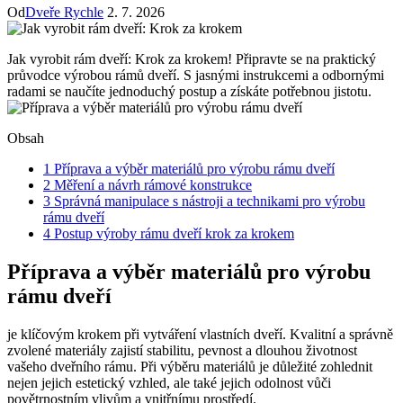
Od
Dveře Rychle
2. 7. 2026
Jak vyrobit rám dveří: Krok za krokem! Připravte se na praktický
průvodce výrobou rámů dveří. S jasnými instrukcemi a odbornými
radami se naučíte jednoduchý postup a získáte potřebnou jistotu.
Obsah
1
Příprava a výběr materiálů pro výrobu rámu dveří
2
Měření a návrh rámové konstrukce
3
Správná manipulace s nástroji a technikami pro výrobu
rámu dveří
4
Postup výroby rámu dveří krok za krokem
Příprava a výběr materiálů pro výrobu
rámu dveří
je klíčovým krokem při vytváření vlastních dveří. Kvalitní a správně
zvolené materiály zajistí stabilitu, pevnost a dlouhou životnost
vašeho dveřního rámu. Při výběru materiálů je důležité zohlednit
nejen jejich estetický vzhled, ale také jejich odolnost vůči
povětrnostním vlivům a vnitřnímu prostředí.