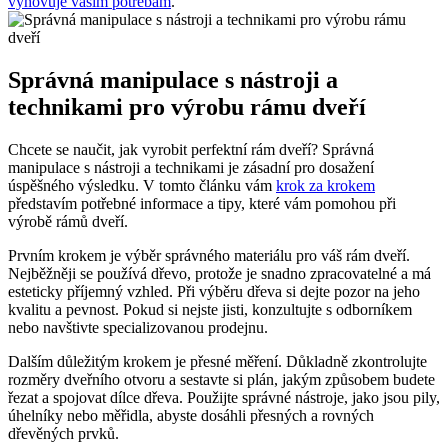
vyhovuje vašim potřebám
.
Správná manipulace s nástroji a
technikami pro výrobu rámu dveří
Chcete se naučit, jak vyrobit perfektní rám dveří? Správná
manipulace s nástroji a technikami je zásadní pro dosažení
úspěšného výsledku. V tomto článku vám
krok za krokem
představím potřebné informace a tipy, které vám pomohou při
výrobě rámů dveří.
Prvním krokem je výběr správného materiálu pro váš rám dveří.
Nejběžněji se používá dřevo, protože je snadno zpracovatelné a má
esteticky příjemný vzhled. Při výběru dřeva si dejte pozor na jeho
kvalitu a pevnost. Pokud si nejste jisti, konzultujte s odborníkem
nebo navštivte specializovanou prodejnu.
Dalším důležitým krokem je přesné měření. Důkladně zkontrolujte
rozměry dveřního otvoru a sestavte si plán, jakým způsobem budete
řezat a spojovat dílce dřeva. Použijte správné nástroje, jako jsou pily,
úhelníky nebo měřidla, abyste dosáhli přesných a rovných
dřevěných prvků.