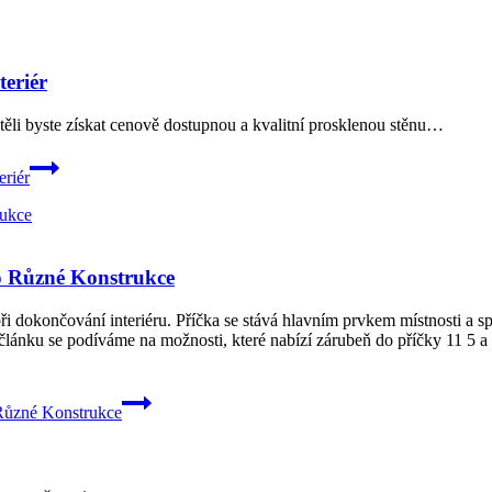
teriér
htěli byste získat cenově dostupnou a kvalitní prosklenou stěnu…
eriér
o Různé Konstrukce
i dokončování interiéru. Příčka se stává hlavním prvkem místnosti a 
článku se podíváme na možnosti, které nabízí zárubeň do příčky 11 5 a 
 Různé Konstrukce