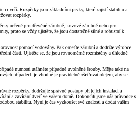
dveří. Rozpěrky jsou základními prvky, které zajistí stabilitu a
ržovat rozpěrky.
ozpěrky určené pro dřevěné zárubně, kovové zárubně nebo pro
y, proto se vždy ujistěte, že jsou dostatečně silné a robustní k
vodorovnost pomocí vodováhy. Pak omeťte zárubní a dodržte výrobce
ední části. Ujistěte se, že jsou rovnoměrně rozmístěny a úhledně
v případě nutnosti utáhněte případné uvolněné šrouby. Mějte také na
vých případech je vhodné je pravidelně ošetřovat olejem, aby se
ávné rozpěrky, dodržujte správné postupy při jejich instalaci a
vírání a zavírání dveří ve vašem domě. Dokončili jsme náš průvodce s
dobou stabilitu. Nyní je čas vyzkoušet své znalosti a dodat vašim