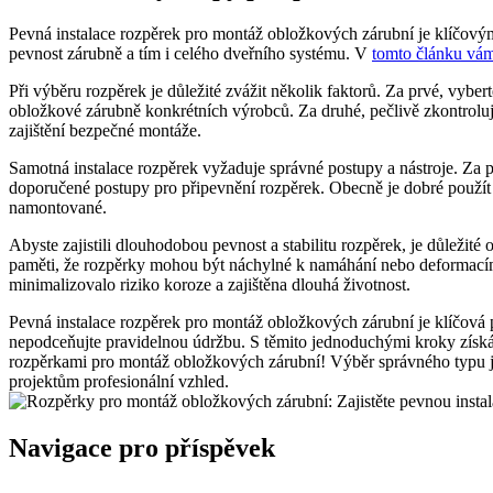
Pevná instalace rozpěrek pro montáž obložkových zárubní je klíčovým 
pevnost zárubně a tím i celého dveřního systému. V
tomto článku vá
Při výběru rozpěrek je důležité zvážit několik faktorů. Za prvé, vyb
obložkové zárubně konkrétních výrobců. Za druhé, pečlivě zkontrolujte
zajištění bezpečné montáže.
Samotná instalace rozpěrek vyžaduje správné postupy a nástroje. Za 
doporučené postupy pro připevnění rozpěrek. Obecně je dobré použít m
namontované.
Abyste zajistili dlouhodobou pevnost a stabilitu rozpěrek, je důležité
paměti, že rozpěrky mohou být náchylné k namáhání nebo deformacím,
minimalizovalo riziko koroze a zajištěna dlouhá životnost.
Pevná instalace rozpěrek pro montáž obložkových zárubní je klíčová pr
nepodceňujte pravidelnou údržbu. S těmito jednoduchými kroky získát
rozpěrkami pro montáž obložkových zárubní! Výběr správného typu je k
projektům profesionální vzhled.
Navigace pro příspěvek