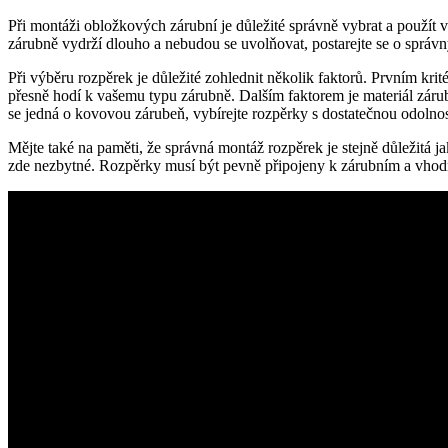
Při montáži obložkových zárubní je důležité správně vybrat a použít v
zárubně vydrží dlouho a nebudou se uvolňovat, postarejte se o správn
Při výběru rozpěrek je důležité zohlednit několik faktorů. Prvním krit
přesně hodí k vašemu typu zárubně. Dalším faktorem je materiál záru
se jedná o kovovou zárubeň, vybírejte rozpěrky s dostatečnou odolnost
Mějte také na paměti, že správná montáž rozpěrek je stejně důležitá ja
zde nezbytné. Rozpěrky musí být pevně připojeny k zárubním a vhodn