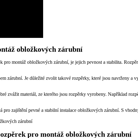
ontáž obložkových zárubní
ěrek pro montáž obložkových zárubní, je jejich pevnost a stabilita. Roz
m zárubní. Je důležité zvolit takové rozpěrky, které jsou navrženy a v
 dobré zvážit materiál, ze kterého jsou rozpěrky vyrobeny. Například ro
vá pro zajištění pevné a stabilní instalace obložkových zárubní. S vho
 rozpěrek pro montáž obložkových zárubní