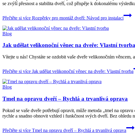
se zvýší přesnost a stabilita dveří, což přispěje k dokonalému výsled
Přečtěte si více
Rozpěrky pro montáž dveří: Návod pro instalaci
Blog
Jak udělat velikonoční věnec na dveře: Vlastní tvorb
Vítejte u nás! Chystáte se ozdobit vaše dveře velikonočním věncem, 
Přečtěte si více
Jak udělat velikonoční věnec na dveře: Vlastní tvorba
Blog
Tmel na opravu dveří – Rychlá a trvanlivá oprava
Pokud se vaše dveře potřebují opravit, může metoda „tmel na opravu d
rychle a snadno obnovit vzhled i funkčnost svých dveří. Bez ohledu n
Přečtěte si více
Tmel na opravu dveří – Rychlá a trvanlivá oprava