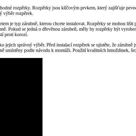
hodné rozpěrky. Rozpěrky jsou klíčovým prvkem, který zajišťuje pevnou a
ý výběr rozpěrek.
ériem je typ zárubně, kterou chcete instalovat. Rozpěrky se mohou lišit p
bně. Pokud se jedná o dřevěnou zárubeň, měly by rozpěrky být vyroben
í proti korozí.
ko jejich správný výběr. Před instalací rozpěrek se ujistěte, že zárubně
ě umístěny podle návodu k montáži. Použití kvalitních hmoždinek, šro