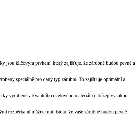
pěrky jsou klíčovým prvkem, který zajišťuje, že zárubně budou pevně a
yrobeny speciálně pro daný typ zárubní. To zajišťuje optimální a
zpěrky vyrobené z kvalitního ocelového materiálu nabízejí vysokou
dnými rozpěrkami můžete mít jistotu, že vaše zárubně budou pevně