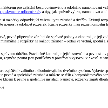
faktorem pro zajištění bezproblémového a odolného namontování vašich 
m poskytneme odborné rady
a tipy, jak správně vybrat, namontovat a ud
erte si rozpěrky odpovídající vašemu typu zárubně a dveřím. Existují r
 nosnost a odolnost rozpěrek. Různé rozpěrky mají různé nosnostní limit
prvé, pevně připevněte zárubní do správné polohy a zkontrolujte její 
inimálně 3 rozpěrky na každou zárubeň – jednu ve vrchní, spodní a stř
 o správnou údržbu. Pravidelně kontrolujte jejich srovnání a pevnost a 
 zejména pokud jsou používány v prostředí s vysokou vlhkostí. V tako
o zajištění kvalitního a dlouhotrvajícího dveřního systému. Vyberte spr
e pevné a spolehlivé zárubně a můžete se těšit z bezproblémového ote
líčem k pevné a spolehlivé instalaci. Paměťte, rozpěrky zajistí dlouho