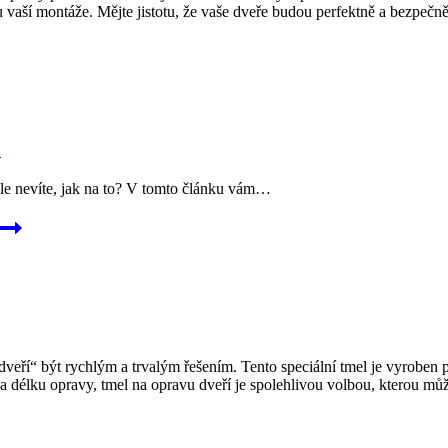
ku vaší montáže. Mějte jistotu, že vaše dveře budou perfektně a bezpeč
a
ale nevíte, jak na to? V tomto článku vám…
veří“ být rychlým a trvalým řešením. Tento speciální tmel je vyroben 
a délku opravy, tmel na opravu dveří je spolehlivou volbou, kterou můž