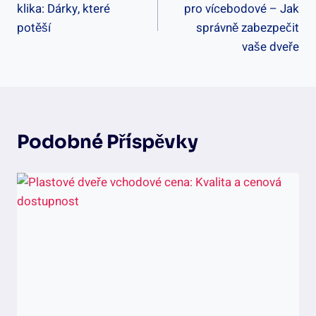
klika: Dárky, které
pro vícebodové – Jak
Příspěvek
potěší
správně zabezpečit
vaše dveře
Podobné Příspěvky