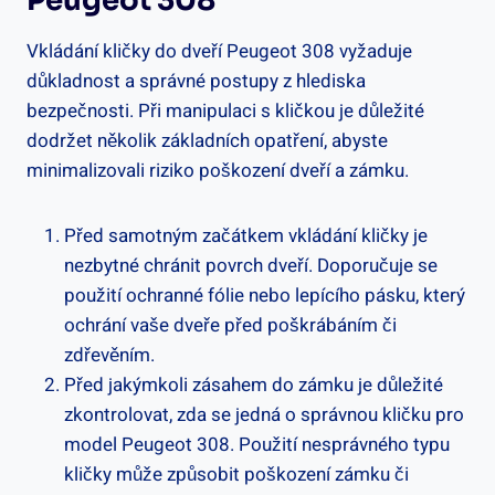
Peugeot ‍308
Vkládání​ kličky do dveří‌ Peugeot ⁤308 vyžaduje
důkladnost a správné postupy z hlediska
bezpečnosti. Při manipulaci s ⁢kličkou je​ důležité
dodržet několik základních opatření, abyste
minimalizovali riziko poškození dveří a zámku.
Před samotným začátkem vkládání kličky je
nezbytné chránit povrch dveří. Doporučuje se
použití ochranné fólie nebo lepícího pásku, který
ochrání vaše dveře ‍před poškrábáním či
zdřevěním.
Před jakýmkoli ⁣zásahem do zámku je důležité​
zkontrolovat, zda se jedná o správnou kličku pro​
model Peugeot 308. Použití nesprávného typu
kličky může způsobit poškození ⁤zámku či