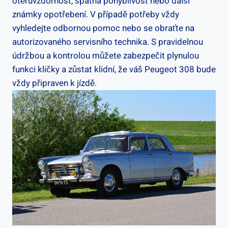
otěruvzdornost, špatná pohyblivost nebo další
známky opotřebení. V případě potřeby vždy
vyhledejte odbornou pomoc nebo se ‍obraťte na
autorizovaného servisního technika. S pravidelnou
údržbou a kontrolou můžete zabezpečit plynulou
funkci kličky a zůstat klidní,‌ že váš Peugeot 308​ bude
⁣vždy ​připraven k jízdě.