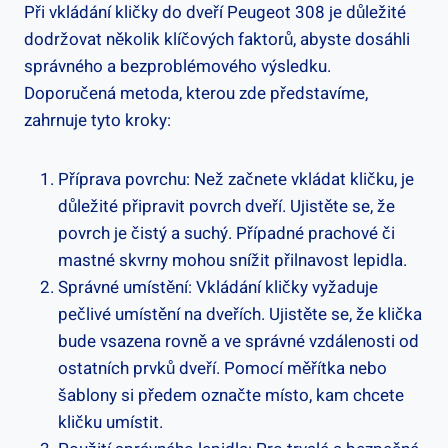
Při vkládání kličky do⁤ dveří Peugeot 308 je důležité
⁣dodržovat několik klíčových faktorů, abyste ‌dosáhli
správného a bezproblémového výsledku.
Doporučená metoda, kterou zde představíme,
zahrnuje ‍tyto kroky:
Příprava povrchu: Než⁣ začnete ⁣vkládat kličku, je
⁣důležité připravit povrch dveří. Ujistěte se, že
povrch je čistý a suchý. Případné prachové či
mastné skvrny mohou‍ snížit přilnavost lepidla.
Správné umístění: Vkládání⁢ kličky vyžaduje
pečlivé umístění na dveřích. Ujistěte se, že klička
bude‌ vsazena rovně a ve správné vzdálenosti od
‌ostatních prvků dveří.​ Pomocí⁣ měřítka nebo
šablony si předem označte místo,‍ kam chcete
kličku umístit.