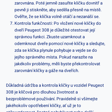
zarovnána. Poté jemně zasuňte kličku dovnitř a
⁣pevně ji stiskněte, aby seděla ‍přesně na místě.⁣
Ověřte, že se klička volně ‍otáčí a nezanáší se.
Kontrola funkčnosti: ‍Po vložení ‌nové kličky​ do
dveří Peugeot 308 je důležité otestovat její
správnou funkci. Zkuste uzamknout ‍a
odemknout dveře pomocí nové kličky a sledujte,
zda se klička plynule pohybuje a⁢ vejde se do
jejího⁣ správného místa. Pokud narazíte na
jakékoliv problémy, měli byste překontrolovat
zarovnání kličky a gáže na dveřích.
Důkladná údržba a kontrola kličky u vozidel Peugeot
308 je klíčová pro dlouhou životnost a
bezproblémové používání. Pravidelně si všímejte
jakéhokoliv opotřebení kličky, ať už je to