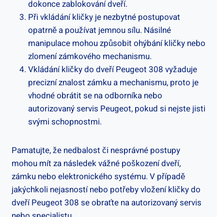
dokonce zablokování dveří.
Při vkládání kličky je nezbytné ⁤postupovat
opatrně a používat jemnou sílu. Násilné
manipulace mohou způsobit ohýbání kličky nebo⁢
zlomení zámkového mechanismu.
Vkládání kličky do dveří Peugeot 308 vyžaduje
precizní‍ znalost zámku a mechanismu, proto je
vhodné obrátit se na odborníka nebo
autorizovaný servis Peugeot, pokud si nejste jisti
svými schopnostmi.
Pamatujte, že nedbalost či nesprávné postupy
mohou mít ‌za⁣ následek vážné ⁢poškození dveří,
zámku nebo elektronického systému. V případě
jakýchkoli nejasností nebo potřeby vložení ​kličky‌ do
dveří Peugeot 308 se obraťte na autorizovaný servis
⁢nebo specialistu.