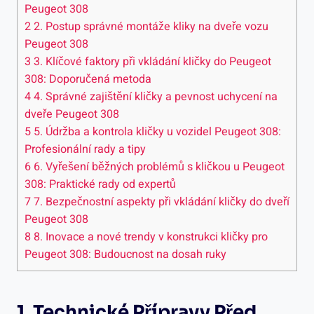
Peugeot⁣ 308
2
2. Postup správné montáže kliky na dveře vozu
Peugeot 308
3
3. Klíčové faktory při vkládání kličky do Peugeot
308: Doporučená metoda
4
4. Správné⁢ zajištění kličky a pevnost uchycení na
dveře Peugeot 308
5
5.⁢ Údržba a kontrola​ kličky u vozidel ⁤Peugeot ⁣308:
Profesionální rady a tipy
6
6. Vyřešení běžných ‌problémů s kličkou u Peugeot
308: Praktické​ rady od expertů
7
7. Bezpečnostní aspekty při vkládání kličky ⁢do⁢ dveří
Peugeot ‍308
8
8. Inovace a nové trendy v konstrukci kličky pro
Peugeot 308:⁣ Budoucnost na dosah ruky
1. Technické Přípravy Před