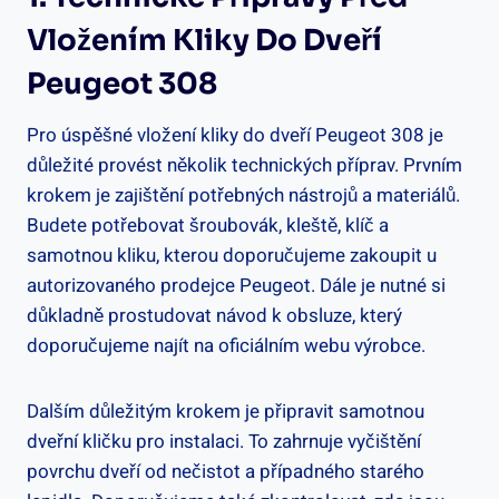
Vložením ⁤kliky Do Dveří⁣
Peugeot⁣ 308
Pro úspěšné vložení ​kliky do dveří Peugeot 308 ⁤je
důležité provést několik technických⁤ příprav. Prvním
krokem je​ zajištění potřebných nástrojů a⁤ materiálů.
Budete⁣ potřebovat⁢ šroubovák, kleště, klíč a
samotnou kliku,‍ kterou doporučujeme zakoupit u
autorizovaného prodejce Peugeot. Dále je nutné si
důkladně prostudovat návod k obsluze, který
doporučujeme najít na oficiálním webu výrobce.
Dalším důležitým krokem je ⁣připravit samotnou
dveřní kličku pro ​instalaci. To zahrnuje vyčištění
povrchu dveří od nečistot a případného starého