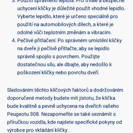
Použití‍ správného lepidla: Pro trvalé a bezpečné
uchycení kličky je důležité použít vhodné lepidlo.
Vyberte lepidlo, které je určeno speciálně pro
použití na automobilových dílech, ‍a které je
odolné vůči ​teplotním​ změnám a‍ vibracím.
Pečlivé přitlačení:‌ Po správném ‌umístění kličky
na dveře ji pečlivě přitlačte, ⁤aby se lepidlo
správně spojilo s ⁤povrchem. Použijte
dostatečnou sílu, ‍ale dbajte, aby nedošlo k
poškození kličky nebo povrchu ​dveří.
Sledováním těchto klíčových faktorů a dodržováním
doporučené metody ‌budete mít jistotu, že klička
bude kvalitně a pevně uchycena na dveřích vašeho
Peugeotu 308. Nezapomeňte se také​ seznámit s
příručkou vozidla, kde najdete specifické pokyny od
výrobce pro ‌vkládání ⁤kličky.