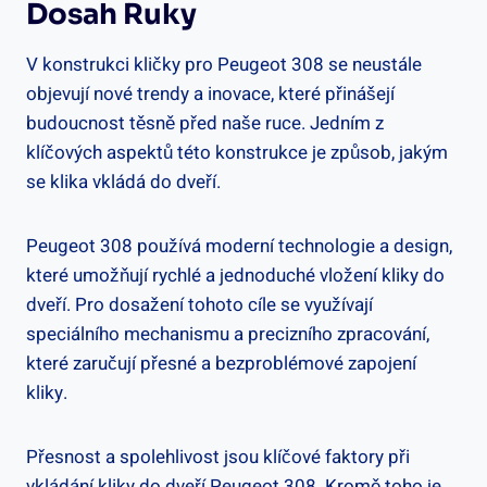
Dosah Ruky
V konstrukci kličky pro Peugeot 308 se neustále
objevují nové trendy a inovace, které přinášejí
budoucnost těsně před naše ruce. ⁣Jedním z
klíčových aspektů této konstrukce je způsob,⁤ jakým
se klika vkládá do dveří.
Peugeot 308 používá moderní ​technologie a design,
které umožňují rychlé a jednoduché vložení kliky do
dveří. ⁤Pro dosažení tohoto cíle se využívají
speciálního mechanismu a precizního zpracování,
které zaručují přesné a bezproblémové zapojení
kliky.
Přesnost a spolehlivost jsou klíčové faktory při
vkládání kliky ⁤do dveří Peugeot 308.⁤ Kromě toho je