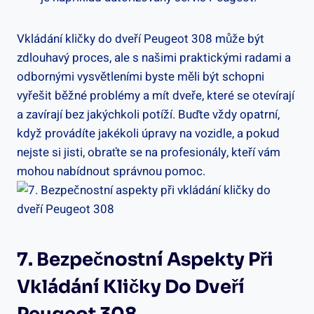
Vkládání​ kličky ‌do dveří Peugeot 308 může být
zdlouhavý proces, ale s našimi praktickými radami a
odbornými vysvětleními byste měli být schopni
vyřešit běžné problémy a mít dveře, které se otevírají
a zavírají bez jakýchkoli potíží. Buďte vždy‌ opatrní,
když provádíte jakékoli úpravy na vozidle, a pokud
nejste ​si jisti, obraťte se‌ na profesionály, kteří vám
mohou⁣ nabídnout správnou pomoc.
7. Bezpečnostní Aspekty Při
Vkládání Kličky ⁢do⁢ Dveří