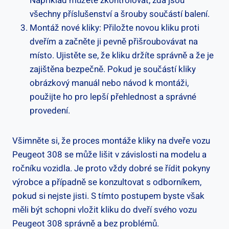
Například můžete zkontrolovat, zda jsou
všechny příslušenství ‌a šrouby ​součástí balení.
Montáž‍ nové kliky: Přiložte novou kliku proti
dveřím a začněte ji pevně přišroubovávat na
místo. Ujistěte se, že kliku držíte správně a že je
zajištěna bezpečně. Pokud je​ součástí kliky
obrázkový manuál nebo ⁣návod​ k montáži,‌
použijte ‌ho pro lepší přehlednost a správné
provedení.
Všimněte si, že proces montáže kliky na dveře vozu
Peugeot 308 se může lišit ‌v závislosti na modelu a
ročníku vozidla. Je proto vždy ⁣dobré se‌ řídit pokyny
výrobce a případně se konzultovat s odborníkem,
pokud si nejste jisti. S tímto postupem byste však
měli ​být schopni vložit kliku do dveří svého vozu
Peugeot 308 správně a⁣ bez problémů.