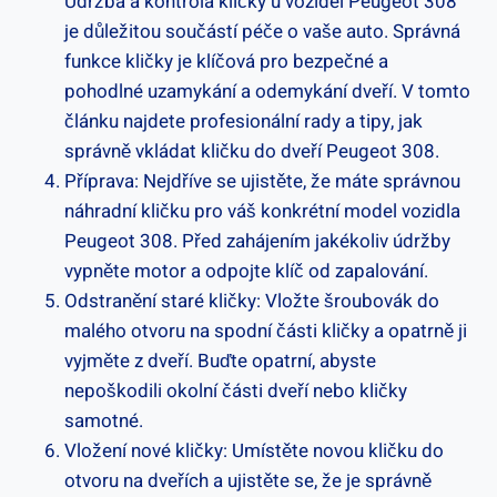
Údržba ‌a kontrola kličky u vozidel Peugeot 308
je důležitou součástí péče o vaše auto. Správná
funkce kličky je klíčová pro bezpečné a
pohodlné uzamykání a odemykání dveří. V tomto
článku najdete​ profesionální⁤ rady a tipy, ⁣jak
správně vkládat kličku do dveří Peugeot 308.
Příprava: Nejdříve se ujistěte, že máte správnou
náhradní kličku⁢ pro váš konkrétní model vozidla
Peugeot 308.‍ Před zahájením jakékoliv údržby
vypněte motor a odpojte klíč od zapalování.
Odstranění staré kličky: Vložte šroubovák do
malého ⁢otvoru na spodní části kličky a opatrně ji
vyjměte ⁣z dveří. Buďte opatrní, abyste‌
nepoškodili okolní části dveří⁢ nebo kličky
⁤samotné.
Vložení nové ⁢kličky: Umístěte novou kličku do
otvoru na dveřích a ujistěte se, že je správně