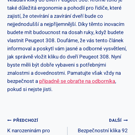
také důležitá ergonomie a pohodlí‍ pro‌ řidiče, které
zajistí, že otevírání a zavírání dveří bude co
nejjednodušší a nejpříjemnější. Díky těmto inovacím
budete mít budoucnost na dosah ruky, ‍když budete
vlastnit Peugeot 308. Doufáme, ‌že vás tento článek
informoval a poskytl vám jasné a odborné vysvětlení,
jak‍ správně vložit kliku do dveří Peugeot 308. Nyní
byste měli být dobře vybaveni s potřebnými
znalostmi a dovednostmi. Pamatujte však vždy na
bezpečnost a
případně se obraťte na odborníka
,
pokud si⁢ nejste jisti.
Navigace
PŘEDCHOZÍ
DALŠÍ
K narozeninám pro
Bezpečnostní klika 92
Pro