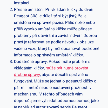
instalaci.
Přesné⁢ umístění: Při⁤ vkládání kličky ‌do⁣ dveří
Peugeot 308 je důležité si​ být jistý, že je
umístěna ve správné⁢ pozici. Příliš nízko nebo
příliš vysoko umístěná klička může přinese
problémy při otevírání a zavírání dveří. Dobrou
praxí je⁢ referovat se podle návodu k obsluze
vašeho vozu, který by měl‍ obsahovat podrobné
⁣informace o správném umístění kličky.
Dodatečné úpravy: Pokud máte problém s
vkládáním kličky,
může být nutné provést‌
drobné úpravy
, abyste dosáhli správného
fungování.‍ Může se jednat o posunutí kličky ⁤o
pár‍ milimetrů nebo o nastavení pružnosti v
mechanismu. V těchto případech vám⁤
doporučujeme vyhledat odbornou pomoc, jako
⁣je například autorizovaný servis Peugeot.