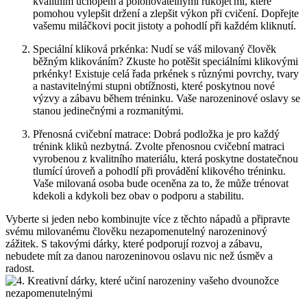
kvalitním úchopem a polohovatelnými rukojeťmi, které⁢
pomohou vylepšit držení‌ a zlepšit výkon při cvičení. Dopřejte
vašemu miláčkovi pocit jistoty ⁢a ‌pohodlí při každém kliknutí.
Speciální kliková prkénka: Nudí se váš milovaný člověk
běžným klikováním? Zkuste ho potěšit speciálními klikovými⁢
prkénky! Existuje celá‍ řada prkének s různými ​povrchy, tvary⁢
a nastavitelnými stupni‌ obtížnosti,​ které⁢ poskytnou nové
výzvy a zábavu⁣ během tréninku. Vaše narozeninové oslavy se
stanou jedinečnými a rozmanitými.
Přenosná cvičební matrace: Dobrá podložka je pro každý⁣
trénink kliků nezbytná. Zvolte ​přenosnou cvičební​ matraci
vyrobenou z kvalitního ⁤materiálu, která poskytne dostatečnou
tlumící úroveň a​ pohodlí‍ při provádění klikového tréninku.
Vaše milovaná osoba ‌bude oceněna za to, že může trénovat
kdekoli a kdykoli bez obav o podporu a stabilitu.
Vyberte si jeden nebo⁢ kombinujte​ více z těchto nápadů a připravte
svému milovanému člověku nezapomenutelný narozeninový
zážitek. S takovými ⁢dárky, které podporují rozvoj a zábavu,
nebudete mít ⁣za ​danou narozeninovou oslavu⁤ nic než ​úsměv a
radost.