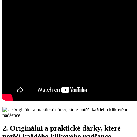
2. Originální‌ a praktické ⁤dárky, které
potěší ‍každého⁤ klikového nadšence