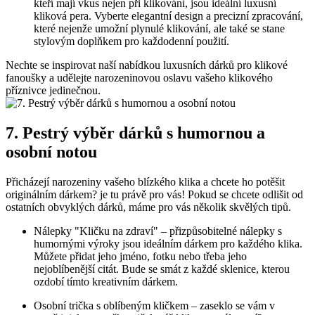
kteří mají vkus nejen při klikování, jsou ideální luxusní​
kliková ⁣pera. Vyberte elegantní design ‌a precizní zpracování,
které nejenže umožní‍ plynulé klikování, ale také se stane
stylovým doplňkem ‍pro ‌každodenní použití.
Nechte‌ se inspirovat naší nabídkou luxusních dárků pro ‍klikové
fanoušky ‍a udělejte ‌narozeninovou​ oslavu vašeho⁣ klikového
příznivce jedinečnou.
7. Pestrý ‌výběr‍ dárků s ‌humornou a
osobní⁤ notou
Přicházejí narozeniny vašeho blízkého klika a ⁤chcete ho potěšit‍
originálním dárkem? ​je tu právě pro⁢ vás! Pokud se chcete odlišit od
‌ostatních obvyklých dárků, máme pro vás ⁤několik skvělých tipů.
Nálepky "Kličku na zdraví" – přizpůsobitelné‍ nálepky s
humornými výroky jsou ideálním dárkem pro‌ každého ‌klika.
Můžete přidat jeho ‍jméno, fotku‌ nebo třeba jeho
nejoblíbenější citát. Bude se smát z každé sklenice, kterou
ozdobí tímto kreativním dárkem.
Osobní trička⁢ s oblíbeným kličkem​ – zaseklo se vám⁣ v​