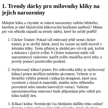
1.⁣ Trendy dárky pro ‍milovníky kliky na
jejich narozeniny
Milujete kliku a chystáte se oslavit narozeniny vašeho ⁢blízkého,
kterému​ je také⁤ bláznivými klikovacími hračkami ‌nadšený? Máme
⁢pro⁢ vás několik nápadů na trendy dárky, které ho určitě potěší!
Clicker Trainer:​ Pokud⁣ váš milovaný ještě‍ nemá clicker
trainer, je ‌to skvělý dárek, který​ ho vezme na ‌další úroveň v
tréninku kliky. Tento přístroj je ideální pro výcvik psů, koček
a ⁢dokonce ⁢i‍ jiných zvířat. S clicker‌ trainerem může váš
narozeninový⁤ oslavenec⁢ naučit svého mazlíčka nové triky a
povely pomocí ⁢pozitivního posílení.
Stylizovaný klikací prsten: ⁣Pro milovníka kliky⁤ je stylizovaný⁢
klikací prsten skvělým módním ⁤akcentem. ‌Vyberte si ze
⁣širokého výběru prstenů s klikacím designem,⁤ které jsou
‍vyrobené z různých materiálů, zlatého nebo stříbrného
provedení nebo mnoha barevných ‌variací.​ Vašemu
⁤narozeninovému oslavenci bude‍ připomínat jeho vášeň pro‌
kliku každý den.
Klikací kniha: ​Neztrácejte ‍čas hledáním dalšího triku online!