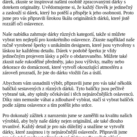
dárek, zkuste⁣ se inspirovat⁢ našimi osobitě zpracovanými dárky‍ s
dotekem originality. Uvědomujeme si, že každý člověk je jedinečný
a‍ zaslouží si dárek, který ho potěší a přispěje k ⁣jeho osobnosti. Proto
⁤jsme‍ pro vás připravili širokou škálu originálních dárků, které‌ jistě
rozzáří oči oslavence.
Naše nabídka zahrnuje​ dárky různých kategorií, takže si​ můžete
vybrat ten nejlepší pro konkrétního ‍oslavence. Zkuste například naše
ručně vyrobené šperky s unikátním designem, které jsou ⁣vytvořeny s
láskou ⁢ke každému detailu.‌ Dárek v podobě šperku⁣ je vždy
⁤jedinečným⁢ projevem lásky a péče ⁣o⁤ obdarovaného. Můžete ⁢také
zkusit naše rukodělné předměty, jako jsou ‌výšivky, malby⁤ nebo
dekorace do domácnosti, které vytvoří okouzlující atmosféru a
zároveň ⁢prozradí, že⁢ jste⁣ do dárku vložili čas a úsilí.
Abychom vám usnadnili⁢ výběr, připravili jsme pro vás také několik⁣
balíčků sestavených‌ z různých dárků. Tyto balíčky jsou pečlivě
vybrané⁢ tak, aby splnily ​očekávání i těch nejnáročnějších ​oslavenců.​
Díky nim nemusíte váhat a ‌zdlouhavě vybírat,​ stačí si vybrat balíček
podle zájmu oslavence a tím potěšit jeho srdce.
Pro dokonalý zážitek z ‌narozenin⁤ jsme ⁤se zaměřili na ‍kvalitu našich
výrobků,‍ aby byly naše dárky​ nejen originální, ale také dlouho
⁤trvanlivé. Každý detail je pro nás důležitý a ​snažíme se vytvořit‍
dárky, které zaujmou i ty nejnáročnější oslavenče. Připravili jsme