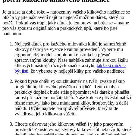
Je⁣ tu zase ta doba roku⁤ – narozeniny vašeho​ klikového nadšence‍ se
⁤blíží a ⁢vy jste nažhavení najít tu nejlepší možnou dárek, který ho
potěší. ‍Pokud vás trápí,​ jaký dárek je ten pravý, nebojte se – máme
pro vás spoustu originálních a praktických tipů, ⁣které ho ‌jistě
nadchnou!
Nejlepší dárek pro každého milovníka kliků je samozřejmě
klikový​ nástroj ve‌ vysoce kvalitní provedení. Vyberte‍ mu
ergonomický model s odolnou konstrukcí a přesně
zpracovanými klouby. Naše nabídka⁤ zahrnuje širokou škálu
klikových ​nástrojů​ různých značek ⁢a stylů,
takže si můžete
být jisti
,⁤ že ‍vyberete ⁣ty nejlepší kliky pro vašeho nadšence.
Pokud⁢ byste chtěli vykouzlit úsměv na‍ tváři, zvažte nákup
originálního klikového přívěšku do klíčů. ⁤Tento ​malý a
praktický doplněk bude stále připomínat váš‌ dárek a přinášet
radost při​ každém použití klíčů.⁤ Naše kolekce přívěsků nabízí
různé motivy,⁤ jako jsou miniaturní kliky, šroubováky a další
⁤nářadí. Určitě najdete ten správný přívěsek, ⁤který bude
vyjadřovat jeho​ klikovou ‍vášeň.
Chcete⁣ oslavovat ​jeho​ klikovou vášeň i v jeho pracovním
⁤prostředí? Zkuste vybrat ⁤stylový klikový ‍stůl nebo⁢ židli, ⁣které
dodají jeho kanceláři nebo⁤ domácímu stolu‌ unikátní⁢ vzhled.