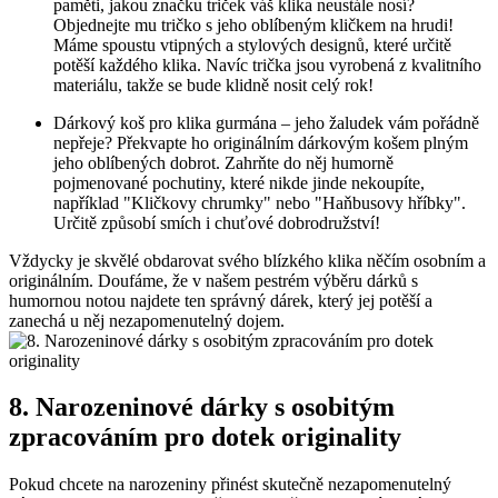
paměti, jakou značku triček váš ‌klika neustále ​nosí?
Objednejte mu tričko s‌ jeho oblíbeným ​kličkem na hrudi!
Máme spoustu vtipných a stylových designů, které⁣ určitě
potěší ​každého klika. Navíc trička jsou vyrobená‍ z kvalitního
materiálu, takže se bude‍ klidně nosit celý ⁣rok!
Dárkový koš ⁢pro klika‌ gurmána – jeho​ žaludek vám‌ pořádně
nepřeje? Překvapte ho originálním dárkovým košem plným
⁢jeho ⁢oblíbených dobrot. Zahrňte do⁤ něj‍ humorně
pojmenované pochutiny, které nikde jinde nekoupíte,
‌například⁢ "Kličkovy⁤ chrumky" nebo "Haňbusovy hříbky".
Určitě způsobí smích i chuťové dobrodružství!
Vždycky je skvělé obdarovat svého blízkého klika ⁤něčím⁢ osobním a
originálním.​ Doufáme, že ‌v našem pestrém výběru dárků s
humornou notou najdete ten ‍správný dárek, který jej⁤ potěší a
⁢zanechá u něj nezapomenutelný dojem.
8. Narozeninové dárky s osobitým
zpracováním pro dotek originality
Pokud ⁤chcete na narozeniny přinést skutečně nezapomenutelný