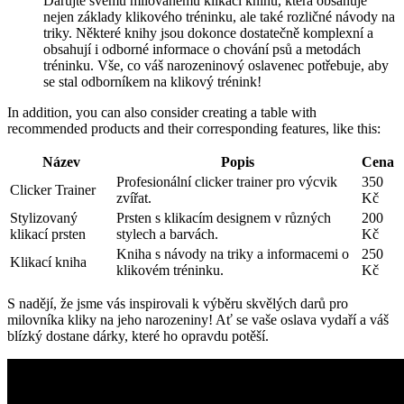
Darujte ​svému milovanému klikací ⁣knihu, která obsahuje
nejen základy klikového tréninku, ale také rozličné návody na
triky.⁤ Některé knihy jsou dokonce dostatečně komplexní⁢ a
‍obsahují​ i ⁤odborné ‌informace o chování‍ psů a metodách
tréninku. Vše, co váš narozeninový oslavenec potřebuje, aby⁣
se stal odborníkem na klikový trénink!
In⁤ addition, you can also consider creating a table​ with
recommended products and their corresponding​ features, ⁢like this:
Název
Popis
Cena
Profesionální clicker trainer pro​ výcvik
350
Clicker ⁢Trainer
zvířat.
Kč
Stylizovaný
Prsten s klikacím designem v různých
200
‍klikací​ prsten
stylech a ‍barvách.
Kč
Kniha s návody na triky a informacemi o
250
Klikací kniha
klikovém ⁤tréninku.
Kč
S nadějí, že jsme vás inspirovali k výběru skvělých ⁢darů pro
milovníka kliky na jeho narozeniny! Ať ⁢se vaše ‍oslava ⁢vydaří a váš
blízký dostane dárky, které ho opravdu potěší.