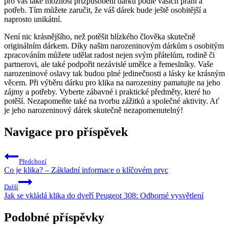
pro vás⁢ také možnost ‍přizpůsobení dárku podle‌ vašich přání a
potřeb. Tím můžete zaručit, že váš dárek bude ještě osobitější a
naprosto unikátní.
Není nic ​krásnějšího, než potěšit blízkého člověka skutečně
originálním dárkem.‌ Díky našim narozeninovým dárkům s osobitým
zpracováním můžete udělat radost nejen svým přátelům, rodině či
partnerovi, ale také podpořit nezávislé umělce a řemeslníky. Vaše
narozeninové oslavy tak budou ‍plné jedinečnosti a lásky ke krásným
věcem. ⁤Při výběru‍ dárku pro klika na narozeniny pamatujte na jeho
zájmy a potřeby. ‍Vyberte zábavné i praktické předměty, které ⁢ho
potěší. Nezapomeňte⁤ také na tvorbu zážitků a společné‍ aktivity. Ať
je jeho‌ narozeninový dárek skutečně nezapomenutelný!
Navigace pro příspěvek
Předchozí
Co je klika? – Základní informace o klíčovém prvc
Další
Jak se vkládá klika do dveří Peugeot 308: Odborné vysvětlení
Podobné příspěvky