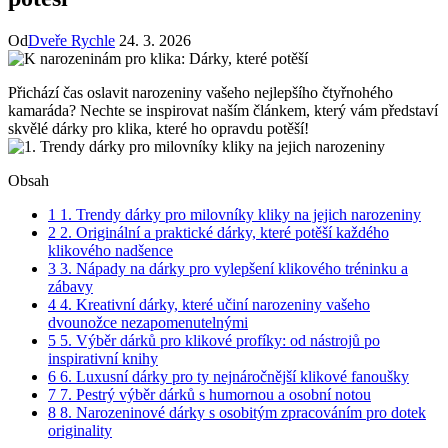
Od
Dveře Rychle
24. 3. 2026
Přichází čas ⁤oslavit narozeniny vašeho nejlepšího čtyřnohého
kamaráda? Nechte se inspirovat⁤ naším článkem, který vám představí
skvělé dárky pro klika, které ho opravdu potěší!
Obsah
1
1.⁣ Trendy dárky pro ‍milovníky kliky na jejich narozeniny
2
2. Originální‌ a praktické ⁤dárky, které potěší ‍každého⁤
klikového nadšence
3
3. Nápady na dárky pro vylepšení ​klikového ‌tréninku a
zábavy
4
4. Kreativní dárky, které učiní narozeniny vašeho
dvounožce nezapomenutelnými
5
5. Výběr dárků pro klikové profíky: od nástrojů po
inspirativní knihy
6
6. Luxusní dárky pro ty ⁤nejnáročnější klikové fanoušky
7
7. Pestrý ‌výběr‍ dárků s ‌humornou a osobní⁤ notou
8
8. Narozeninové dárky s osobitým zpracováním pro dotek
originality