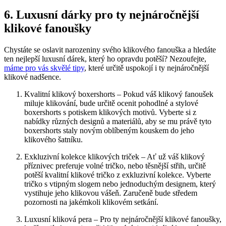
6. Luxusní dárky pro ty ⁤nejnáročnější
klikové fanoušky
Chystáte se oslavit narozeniny svého klikového‌ fanouška a hledáte
ten nejlepší luxusní dárek,‍ který ho opravdu potěší? Nezoufejte,
máme pro ⁤vás skvělé ‍tipy
, které určitě uspokojí ‌i ty ⁢nejnáročnější
klikové nadšence.
Kvalitní klikový boxershorts – Pokud váš klikový fanoušek
miluje klikování, bude určitě ocenit pohodlné a stylové
boxershorts‍ s potiskem klikových⁤ motivů. Vyberte si z
⁤nabídky různých designů a materiálů, aby se‍ mu právě tyto
boxershorts staly‍ novým oblíbeným kouskem do jeho
klikového šatníku.
Exkluzivní kolekce ⁤klikových‍ triček – Ať už váš klikový
příznivec preferuje volné tričko, nebo těsnější střih, určitě
potěší ‌kvalitní klikové tričko ‌z exkluzivní kolekce. Vyberte
tričko s vtipným ⁣slogem nebo jednoduchým designem, který⁢
vystihuje⁣ jeho klikovou vášeň. ⁤Zaručeně bude⁤ středem
pozornosti na jakémkoli klikovém setkání.
Luxusní kliková pera – Pro ty nejnáročnější klikové fanoušky,