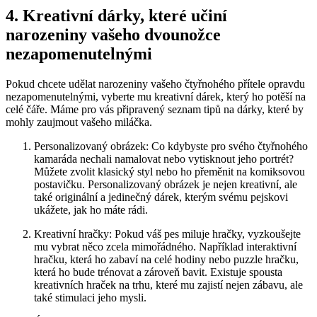
4. Kreativní dárky, které učiní
narozeniny vašeho dvounožce
nezapomenutelnými
Pokud⁤ chcete udělat narozeniny vašeho čtyřnohého přítele opravdu
nezapomenutelnými,⁣ vyberte mu kreativní dárek, který ho potěší na
celé čáře. Máme pro vás připravený ‍seznam tipů ‍na dárky, které by
mohly zaujmout vašeho ⁣miláčka.
Personalizovaný obrázek: Co kdybyste pro svého čtyřnohého
kamaráda nechali ⁢namalovat nebo vytisknout jeho portrét?
Můžete zvolit klasický styl ⁣nebo ho‌ přeměnit na komiksovou
postavičku. Personalizovaný obrázek je ⁢nejen kreativní,‍ ale
‍také originální a jedinečný dárek, kterým ‌svému pejskovi
ukážete, jak ho máte rádi.
Kreativní hračky:‌ Pokud váš pes ⁤miluje hračky, vyzkoušejte
‍mu vybrat ⁢něco zcela mimořádného. Například interaktivní
hračku, která⁣ ho zabaví na celé hodiny nebo puzzle hračku,
která ho bude ‌trénovat ⁢a zároveň bavit.​ Existuje spousta
kreativních hraček na trhu, které mu zajistí nejen zábavu, ale
také stimulaci jeho‌ mysli.