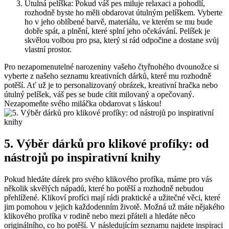
Útulná pelíška: Pokud váš ‌pes miluje relaxaci a pohodlí,
rozhodně byste ⁢ho​ měli obdarovat útulným pelíškem. Vyberte
⁣ho v jeho oblíbené barvě, ⁣materiálu, ve kterém se mu bude
‌dobře⁢ spát, a plnění, ‍které ‍splní ⁤jeho očekávání. Pelíšek je
‍skvělou volbou pro ⁤psa, který si rád odpočine⁤ a dostane svůj
vlastní prostor.
Pro ⁢nezapomenutelné⁢ narozeniny vašeho‍ čtyřnohého dvounožce si
vyberte z našeho seznamu kreativních‍ dárků, které mu rozhodně
potěší. Ať už je​ to​ personalizovaný ⁢obrázek, ‍kreativní hračka nebo
útulný ⁤pelíšek, váš pes se bude cítit milovaný a opečovaný.
Nezapomeňte svého miláčka obdarovat s láskou!
5. Výběr dárků pro klikové profíky: od
nástrojů po inspirativní knihy
Pokud ​hledáte dárek ​pro svého klikového profíka, máme pro vás
několik skvělých nápadů, které ho potěší a rozhodně nebudou
přehlížené.​ Klikoví profíci‍ mají‌ rádi praktické ‌a užitečné ‌věci, které⁢
jim pomohou v ​jejich každodenním životě.⁢ Možná už ‍máte nějakého
klikového ⁤profíka v rodině‍ nebo mezi přáteli a hledáte něco
originálního,​ co ho potěší. V‌ následujícím seznamu najdete inspiraci