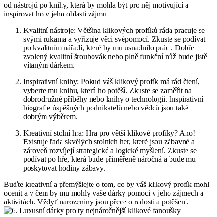
od nástrojů po knihy, která by mohla být pro něj motivující a
inspirovat ‌ho v jeho oblasti zájmu.
Kvalitní ⁢nástroje: Většina klikových profíků ‌ráda pracuje se
svými rukama a⁣ vyřizuje věci svépomocí. Zkuste se⁢ podívat
po ⁢kvalitním⁤ nářadí, které by ⁣mu usnadnilo práci. Dobře
zvolený kvalitní šroubovák nebo plně funkční⁤ nůž bude jistě
vítaným dárkem.
Inspirativní knihy: Pokud váš klikový profík má rád čtení,⁢
vyberte mu knihu, která ho potěší. Zkuste se​ zaměřit na
dobrodružné ⁤příběhy nebo knihy o technologii. Inspirativní
biografie úspěšných podnikatelů nebo vědců⁣ jsou také
dobrým⁢ výběrem.
Kreativní stolní hra: ⁢Hra pro větší klikové profíky? Ano!
Existuje řada⁢ skvělých stolních her,​ které jsou zábavné a⁢
zároveň⁣ rozvíjejí strategické a logické⁣ myšlení.⁤ Zkuste se
podívat⁤ po hře, která bude přiměřeně náročná a bude mu
poskytovat hodiny zábavy.
Buďte kreativní a přemýšlejte o tom, co by váš ‍klikový profík mohl
ocenit a v čem by mu mohly vaše dárky ​pomoci v jeho zájmech a
aktivitách. Vždyť narozeniny‍ jsou přece o⁢ radosti a potěšení.