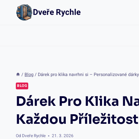
Přeskočit
Dveře Rychle
na
obsah
/
Blog
/
Dárek pro klika navrhni si – Personalizované dárky
BLOG
Dárek Pro Klika Na
Každou Příležitost
Od
Dveře Rychle
21. 3. 2026