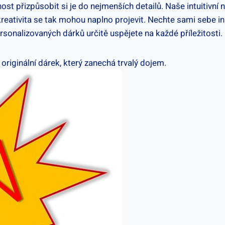
 přizpůsobit ​si je do nejmenších detailů.‌ Naše ⁤intuitivní ná
kreativita se ‌tak mohou naplno​ projevit. Nechte sami sebe⁤ in
onalizovaných dárků ⁣určitě uspějete na každé příležitosti.
 originální dárek, ⁢který zanechá trvalý dojem.