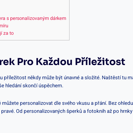
ra​ s personalizovaným dárkem
 míru
‌ za to
rek⁣ Pro Každou Příležitost
příležitost ‌někdy může být únavné a složité. ‌Naštěstí tu⁤ m
še hledání skončí⁢ úspěchem.
ůžete personalizovat ⁤dle⁣ svého ​vkusu a přání. ⁤Bez⁤ ohledu 
to ⁤pravé.​ Od personalizovaných šperků a fotoknih až⁤ po hrnky