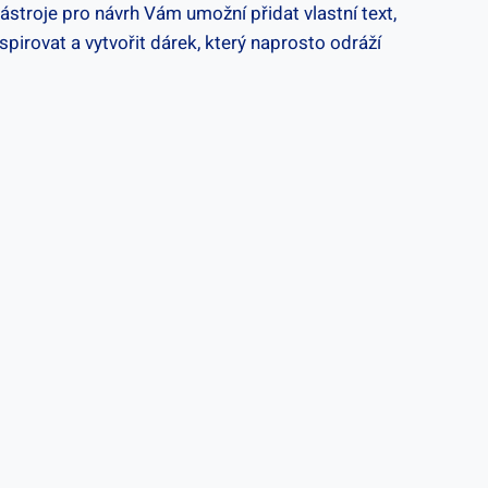
stroje ⁤pro návrh‌ Vám‌ umožní přidat⁤ vlastní text,
spirovat⁢ a vytvořit dárek, který naprosto odráží