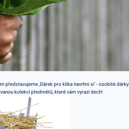
ám představujeme ‚Dárek​ pro klika navrhni si‘ -⁣ osobité dárky
anou kolekcí předmětů, které ​vám vyrazí dech!