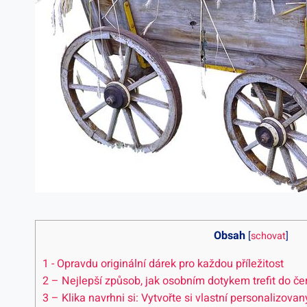
Obsah
[
schovat
]
1
-⁣ Opravdu originální dárek⁣ pro každou příležitost
2
– Nejlepší způsob, ​jak osobním dotykem‍ trefit ⁣do č
3
– ‌Klika navrhni si: Vytvořte si vlastní ⁣personalizovan