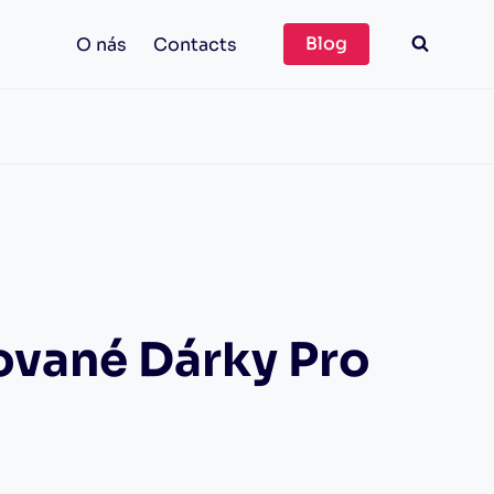
Blog
O nás
Contacts
zované Dárky Pro