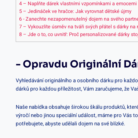
4
– Naplňte dárek vlastními vzpomínkami a emocemi
5
– ‍Jedináček ve hračce: Jak vyrovnat dětské újmy
6
-⁤ Zanechte nezapomenutelný dojem na svého partne
7
– ⁣Vykouzlíte úsměv na tváři svých přátel s ⁣dárky na
8
– ‍Jde o to, co uvnitř: Proč personalizované​ dárky stojí
-⁣ Opravdu Originální Dá
Vyhledávání originálního a osobního dárku pro každou 
dárků pro každou příležitost, ⁣Vám zaručujeme, že Va
Naše nabídka ⁣obsahuje širokou škálu ‌produktů, které m
⁢výročí nebo⁤ jinou speciální ‍událost,​ máme pro Vás ​
potřebujete, abyste udělali ​dojem na​ své ‍blízké.