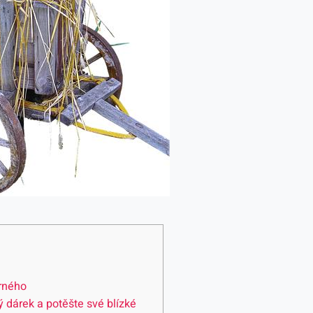
erného
ý dárek‌ a potěšte své⁢ blízké