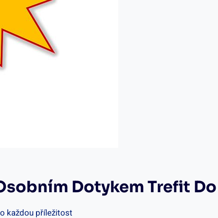
 Osobním Dotykem‍ Trefit ⁣d
ro každou příležitost