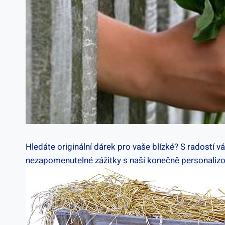
Hledáte originální dárek pro vaše⁤ blízké? S radostí⁣ v
nezapomenutelné zážitky s naší konečně personalizov