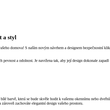
 a styl
t vašeho domova! S naším novým ​návrhem a designem bezpečnostní klik
ch pevnost a odolnost. Je navržena tak, aby její design dokonale ​zapadl
bílé barvě, ‍která se bude skvěle hodit k vašemu okennímu ‌nebo dveřn
a zároveň zachováte elegantní design vašeho prostoru.