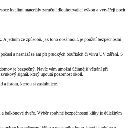
ce kvalitní materiály zaručují dlouhotrvající výkon a‍ vytvářejí pocit
.​ A‍ jedním ze způsobů, jak toho dosáhnout, je použití bezpečnostní
i počasí a ⁤nesnáží​ se ani při prudkých bouřkách či vlivu ⁤UV záření. S
 domov je⁣ bezpečný. Navíc vám umožní účinnější větrání ⁤při
 zvukový signál, který upoutá pozornost okolí.
 a jistotu, kterou si zasluhujete.
na a balkónové dveře. Výběr správné bezpečnostní kliky je důležitým
e se vybrat bezpečnostní kliku z masivního kovu, která je odolná a