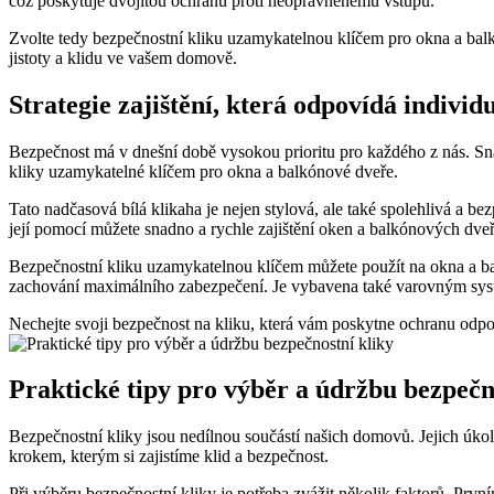
což poskytuje dvojitou ochranu proti neoprávněnému vstupu.
Zvolte tedy bezpečnostní kliku uzamykatelnou klíčem​ pro okna a balkó
⁤jistoty a‍ klidu ⁤ve vašem domově.
Strategie zajištění, která odpovídá indiv
Bezpečnost má v dnešní době ‍vysokou‌ prioritu pro každého z nás. Sna
kliky uzamykatelné klíčem pro okna a balkónové dveře.
Tato nadčasová bílá klikaha je ‌nejen stylová, ale také spolehlivá⁣ a be
její pomocí můžete snadno a rychle zajištění oken a balkónových dve
Bezpečnostní⁢ kliku uzamykatelnou klíčem můžete použít na okna a bal
zachování maximálního ​zabezpečení. Je vybavena ⁢také varovným systé
Nechejte svoji bezpečnost⁢ na kliku,⁢ která vám poskytne ochranu odpovíd
Praktické tipy pro výběr a údržbu bezpečn
Bezpečnostní kliky jsou nedílnou​ součástí našich domovů.‍ Jejich ⁣ú
krokem, kterým si zajistíme klid a ‌bezpečnost.
Při ‍výběru ‌bezpečnostní kliky je potřeba zvážit několik faktorů. Prvn