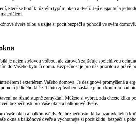
dení, které se hodí k‍ různým typům oken a dveří. Její elegantní a jedno
​materiálem.
lkónové dveře bílou a ‍užijte si pocit bezpečí a pohodlí ve svém domov
 okna
lá je nejen​ stylovou‍ volbou, ale zároveň zajišťuje spolehlivou ochra
ím do‍ Vašeho bytu či domu. Bezpečnost je pro nás prioritou a právě pro
í s interiérem i exteriérem Vašeho domova. Je designově promyšlená a e
mocí jediného klíče. Tímto způsobem ⁤získáte plnou kontrolu nad​ ot
nastavení na různé stupně⁤ zamykání. Můžete ⁣si vybrat, zda chcete kliku 
oveň⁤ bezpečnosti pro Vaše okna a⁤ balkónové dveře.
⁤ pro Vaše ⁣okna a balkónové dveře, bezpečnostní klika uzamykatelná ‌kl
aše okna a balkónové dveře a vychutnejte si pocit klidu, bezpečí a poh