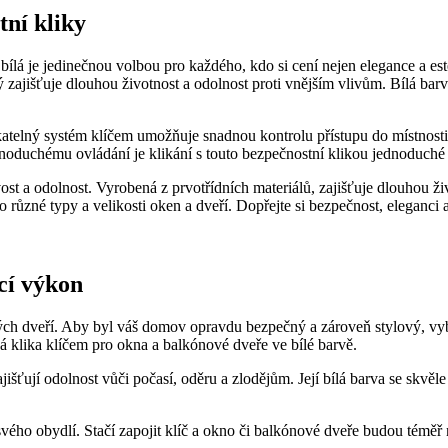
tní kliky
á je jedinečnou volbou pro každého, ⁣kdo si cení nejen elegance a estet
rý zajišťuje dlouhou životnost⁢ a odolnost proti vnějším vlivům. Bílá bar
katelný systém klíčem umožňuje snadnou kontrolu přístupu do místnosti
oduchému ‍ovládání je klikání s touto bezpečnostní klikou jednoduché a
ost a ​odolnost. ⁢Vyrobená ‌z prvotřídních materiálů, zajišťuje dlouhou 
ro různé typy a velikosti oken a dveří. Dopřejte si bezpečnost,‌ eleganci 
cí ‍výkon
dveří. Aby byl váš domov opravdu bezpečný⁣ a zároveň stylový, vyberte‌ 
 klika klíčem pro okna a balkónové dveře ve bílé ⁤barvě.
jišťují odolnost ⁣vůči počasí, oděru a zlodějům. Její bílá ⁣barva ‌se skvěl
o obydlí. Stačí ‌zapojit⁢ klíč ⁤a okno či ‍balkónové dveře budou téměř n