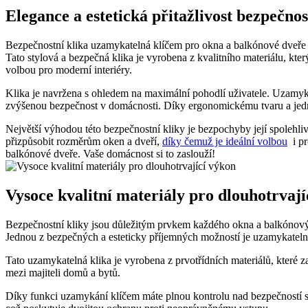
Elegance a estetická přitažlivost bezpečnos
Bezpečnostní klika uzamykatelná klíčem pro okna a balkónové dveře bíl
Tato stylová a bezpečná klika je vyrobena z kvalitního ⁤materiálu,⁢ kte
volbou pro⁤ moderní interiéry.
Klika je ⁢navržena s⁣ ohledem na maximální pohodlí uživatele. Uzamy
zvýšenou bezpečnost ⁤v domácnosti. Díky ⁣ergonomickému ‌tvaru a jedn
Největší ⁤výhodou této bezpečnostní kliky je bezpochyby její spolehliv
přizpůsobit rozměrům oken a dveří,
díky čemuž je ideální volbou
⁤ i p
balkónové dveře. Vaše domácnost si to zaslouží!
Vysoce kvalitní materiály pro dlouhotrvají
Bezpečnostní kliky jsou důležitým prvkem každého⁢ okna a balkónových 
Jednou z bezpečných a esteticky příjemných možností je uzamykatelná
Tato⁢ uzamykatelná ⁢klika je vyrobena z ⁣prvotřídních materiálů, které za
mezi majiteli domů a bytů.
Díky funkci uzamykání klíčem máte⁣ plnou kontrolu nad bezpečností svéh