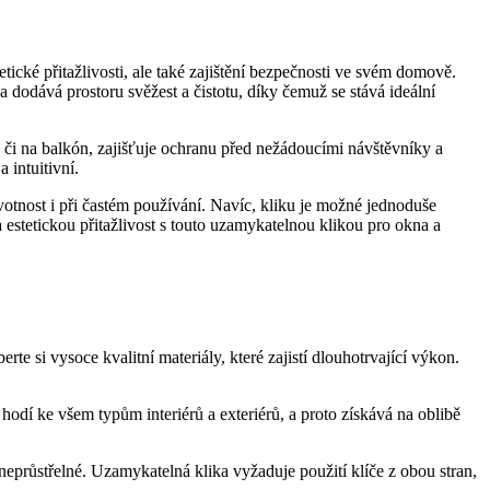
ické přitažlivosti, ale také zajištění bezpečnosti ve svém domově.
va dodává prostoru svěžest a čistotu, díky čemuž se stává ideální
 či na balkón, zajišťuje ochranu před nežádoucími návštěvníky a
 intuitivní.
životnost i při častém používání. Navíc, kliku je možné jednoduše
‌a estetickou přitažlivost ⁢s touto uzamykatelnou klikou pro ‍okna a
si vysoce kvalitní​ materiály, které ⁢zajistí dlouhotrvající výkon.
e hodí ke všem typům⁤ interiérů a exteriérů,⁢ a proto získává na oblibě
eprůstřelné. Uzamykatelná klika vyžaduje ​použití klíče z obou stran,⁤