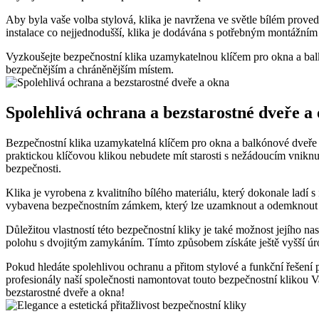
Aby byla vaše volba⁣ stylová, ⁣klika je navržena ve světle bílém prove
instalace co nejjednodušší, klika je ‌dodávána s potřebným montážním 
Vyzkoušejte bezpečnostní​ klika uzamykatelnou‍ klíčem pro okna a ba
bezpečnějším a chráněnějším místem.
Spolehlivá⁢ ochrana‌ a‌ bezstarostné‍ dveře a
Bezpečnostní klika uzamykatelná ⁣klíčem pro okna a balkónové dveře bí
praktickou klíčovou klikou nebudete mít starosti s nežádoucím vniknut
bezpečnosti.
Klika je vyrobena z kvalitního bílého materiálu, který‌ dokonale lad
vybavena bezpečnostním ⁢zámkem, který lze uzamknout a odemknout po
Důležitou ⁣vlastností této bezpečnostní kliky​ je také možnost ⁢jejího 
polohu s dvojitým zamykáním. Tímto způsobem získáte​ ještě ⁤vyšší úr
Pokud⁤ hledáte⁣ spolehlivou ochranu a přitom stylové a funkční⁣ řešení
profesionály naší společnosti namontovat touto bezpečnostní klikou ⁤V
bezstarostné‍ dveře a okna!