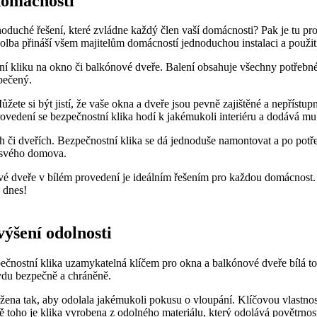
⁣domácnosti
duché řešení, které zvládne každý člen ‌vaší domácnosti? Pak je tu ⁣pr
olba přináší všem majitelům domácností jednoduchou instalaci a použit
‍ kliku na okno či balkónové dveře. Balení obsahuje všechny potřebné s
zpečený.
 si být ⁢jistí, že vaše okna a dveře jsou pevně ⁣zajištěné a‍ nepřístup
rovedení​ se bezpečnostní ⁣klika hodí k jakémukoli‌ interiéru a dodává mu
h či dveřích. Bezpečnostní klika ⁢se dá jednoduše namontovat a po potř
svého⁣ domova.
 dveře v bílém provedení je ideálním řešením pro každou domácnost. Na
 dnes!
výšení odolnosti
pečnostní klika uzamykatelná klíčem pro okna a balkónové dveře bílá 
vdu bezpečně a‍ chráněně.
vržena tak, aby odolala ‍jakémukoli pokusu o vloupání.‌ Klíčovou vlastnos
ho je klika vyrobena z odolného materiálu, který odolává povětrnostní