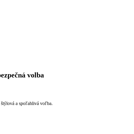
bezpečná volba
štýlová a⁤ spoľahlivá voľba.