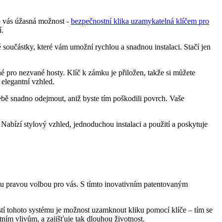
o vás úžasná možnost -‍
bezpečnostní klika uzamykatelná klíčem pro
í.
oučástky, které vám ⁢umožní rychlou⁤ a snadnou instalaci. Stačí ‌jen
né pro nezvané hosty. Klíč k zámku je přiložen, takže si můžete
 elegantní vzhled.
ebě snadno odejmout, aniž​ byste tím poškodili povrch. Vaše
bízí ⁢stylový vzhled, jednoduchou instalaci a použití a poskytuje
tou pravou volbou pro vás. S tímto inovativním patentovaným
tí tohoto systému‍ je⁣ možnost uzamknout kliku pomocí klíče –‌ tím⁣ se
m ‌vlivům, a ⁣zajišťuje tak dlouhou životnost.