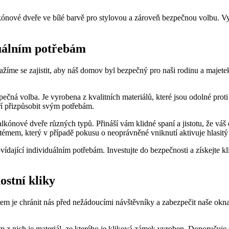
nové dveře⁢ ve bílé barvě pro stylovou a zároveň bezpečnou volbu. Vyso
iduálním potřebám
žíme se zajistit, aby náš domov byl‍ bezpečný pro naši rodinu a majetek
zpečná ⁢volba. Je vyrobena z kvalitních materiálů, které jsou odolné ​prot
ří přizpůsobit svým potřebám.
kónové‍ dveře různých typů. Přináší vám klidné spaní a jistotu, že váš
mem, který ​v ⁣případě pokusu o neoprávněné vniknutí aktivuje hlasitý
ající ‌individuálním potřebám. Investujte do bezpečnosti a získejte klid​
ostní kliky
kolem je chránit nás před nežádoucími návštěvníky a zabezpečit naše⁣ ok
ím z nich⁤ je materiál, ze kterého je ‍kliková‌ zámek⁣ vyroben. Doporučuj