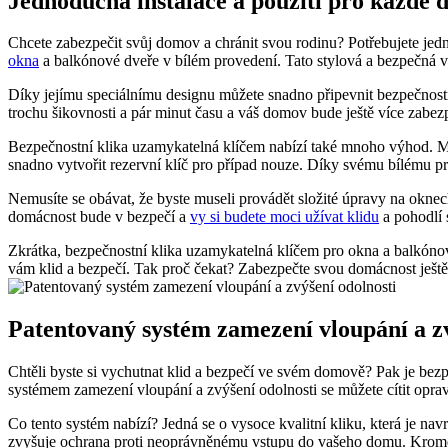
Jednoduchá instalace a použití pro každé 
Chcete zabezpečit svůj domov a chránit svou rodinu? Potřebujete jedno
okna
‌a balkónové dveře v bílém provedení. Tato stylová a bezpečná v
Díky jejímu speciálnímu designu můžete snadno připevnit​ bezpečnostní
trochu šikovnosti a pár minut času a váš domov‍ bude ještě více zabe
Bezpečnostní klika uzamykatelná klíčem nabízí také mnoho výhod. Můžete
snadno⁤ vytvořit rezervní‍ klíč pro případ nouze.⁢ Díky svému bílému p
Nemusíte se obávat, že​ byste museli provádět složité úpravy na oknec
domácnost bude ‍v bezpečí a
vy si budete moci užívat klidu
a pohodlí 
Zkrátka, bezpečnostní klika uzamykatelná klíčem pro okna a balkónové
vám klid a bezpečí. Tak proč čekat? Zabezpečte svou domácnost ještě
Patentovaný systém⁢ zamezení vloupání a z
Chtěli byste si vychutnat klid a bezpečí ve svém domově? Pak je bez
systémem⁢ zamezení vloupání a zvýšení odolnosti se můžete cítit opra
Co ⁤tento systém nabízí?‌ Jedná se o vysoce kvalitní kliku, která je na
zvyšuje ochrana proti neoprávněnému vstupu do‌ vašeho domu. Kromě to