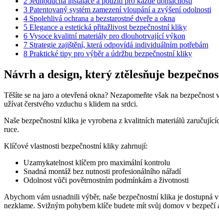
2
Jednoduchá instalace a použití pro každé ⁣domácnosti
3
Patentovaný systém⁢ zamezení vloupání a zvýšení odolnosti
4
Spolehlivá⁢ ochrana‌ a‌ bezstarostné‍ dveře a okna
5
Elegance a estetická přitažlivost bezpečnostní kliky
6
Vysoce kvalitní materiály pro dlouhotrvající ‍výkon
7
Strategie zajištění, která odpovídá individuálním potřebám
8
Praktické tipy pro výběr a údržbu bezpečnostní kliky
Návrh a design, který ztělesňuje bezpečnost
Těšíte se na jaro a otevřená ⁢okna? Nezapomeňte ⁤však na bezpečnos
užívat čerstvého vzduchu s⁣ klidem ‌na srdci. ​
Naše bezpečnostní‌ klika je vyrobena ⁢z kvalitních materiálů zaručující
ruce.
Klíčové vlastnosti bezpečnostní kliky zahrnují:
Uzamykatelnost ⁤klíčem pro maximální kontrolu
Snadná montáž ‌bez nutnosti profesionálního nářadí
Odolnost vůči‍ povětrnostním podmínkám a životnosti
Abychom vám usnadnili výběr, naše bezpečnostní klika je dostupná v 
‌nezklame.‌ Svižným pohybem klíče budete mít ‍svůj domov v bezpečí ⁤