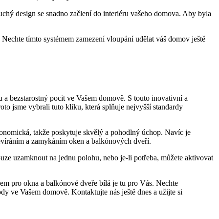
duchý design se snadno ​začlení do interiéru vašeho ​domova.​ Aby byla
ě. Nechte tímto systémem zamezení vloupání udělat váš domov ještě
nu a bezstarostný pocit ve Vašem domově. S touto inovativní a
to jsme vybrali tuto kliku, která splňuje nejvyšší standardy
rgonomická, takže poskytuje skvělý a pohodlný úchop. Navíc je
evíráním a zamykáním oken a​ balkónových dveří.
‌pouze uzamknout na ‌jednu polohu, nebo je-li potřeba, můžete aktivovat⁤
íčem pro okna a balkónové dveře bílá je tu pro Vás. Nechte​
ody ve Vašem domově. Kontaktujte nás ještě dnes a užijte si