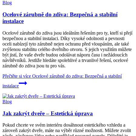
Blog
Ocelové zárubně do zdiva: Bezpečná a stabilní
instalace
Ocelové zárubně do zdiva jsou ideálním řešením pro ty, kteří si přejí
bezpečnou a stabilní instalaci. Díky vysoké odolnosti a pevnosti
oceli nabízejí tyto zárubně nejen ochranu před vloupáním, ale také
zvýšenou stabilitu celého dveřního otvoru. S jejich využitím můžete
být jistí, že vaše dveře budou odolávat náporu času i nežádoucích
návštěvníků. Jestliže hledáte spolehlivé a trvanlivé řešení, ocelové
zárubně do zdiva jsou tu pro vás.
Přečtěte si více
Ocelové zárubně do zdiva: Bezpečná a stabilní
instalace
Blog
Jak zakrýt dveře – Estetická úprava
Pokud chcete ve svém interiéru dosáhnout estetického vzhledu a
zároveň zakrýt dveře, máte na výběr různé možnosti. Můžete zvolit
závěs, závěsnou látku nebo například posuvné panely. Důležité je,