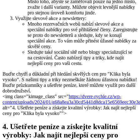
Místo toho, abyste se zaměřovali pouze na ​jedno místo,
zvažte i další‍ varianty. Můžete objevit levnější nabídky
pro stejnou úroveň komfortu jinde.
Využijte slevové akce a newslettery:
Mnoho⁣ rezervačních webů nabízí slevové akce a
speciální nabídky pro své přihlášené ‌členy. Zaregistrujte‍
se proto do⁢ newsletterů a sledujte, kdy⁤ se konají
speciální akce. To vám může přinést úžasné ​nabídky za
skvělé ceny.
Sledujte také sociální ‍sítě nebo blogy specializující se
na⁢ cestování. Často‍ nabízejí tipy a triky, ‌kde‍ najít
nejlepší​ ceny ‍pro vaši cestu.
Buďte chytří a důkladní⁣ při hledání skvělých ‍cen pro "Klika​ byla
vysoko". S našimi tipy a triky nezmeškáte žádnou úžasnou nabídku!
Buďte průzkumníky ‍a ušetřete peníze,​ které můžete využít pro další
⁤dobrodružství.
<img class="kimage_class" src="
https://dvere-rychle.cz/wp-
content/uploads/2024/01/g68a8ea3a30cd5441d8dca15e6569eec30
alt="4.‌ Ušetřete peníze a získejte kvalitní výrobky:⁣ Jak ⁤najít nejlepší
ceny‍ pro "Klika ​byla ⁣vysoko"">
4. Ušetřete peníze a získejte⁣ kvalitní⁤
výrobky: ​Jak ⁣najít nejlepší ceny pro