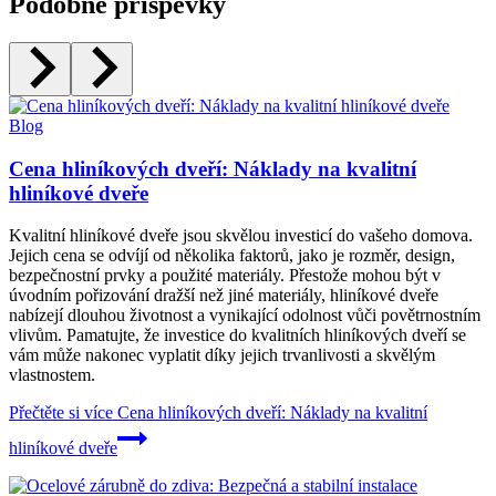
Podobné příspěvky
Blog
Cena hliníkových dveří: Náklady na kvalitní
hliníkové dveře
Kvalitní hliníkové dveře jsou skvělou investicí do vašeho domova.
Jejich cena se odvíjí od několika faktorů, jako je rozměr, design,
bezpečnostní prvky a použité materiály. Přestože mohou být v
úvodním pořizování dražší než jiné materiály, hliníkové dveře
nabízejí dlouhou životnost a vynikající odolnost vůči povětrnostním
vlivům. Pamatujte, že investice do kvalitních hliníkových dveří se
vám může nakonec vyplatit díky jejich trvanlivosti a skvělým
vlastnostem.
Přečtěte si více
Cena hliníkových dveří: Náklady na kvalitní
hliníkové dveře