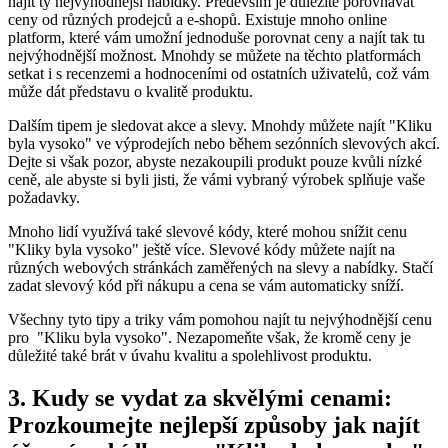
najít ty nejvýhodnější nabídky. Především je důležité porovnávat
ceny ‍od různých prodejců a e-shopů. Existuje mnoho online
platform, které vám⁣ umožní‌ jednoduše‍ porovnat ceny a ⁤najít‌ tak ‍tu
nejvýhodnější ⁣možnost. Mnohdy‌ se můžete na ‍těchto platformách
setkat ⁤i⁣ s recenzemi ‍a⁢ hodnoceními od ostatních‍ uživatelů, ⁢což vám
⁢může dát představu o ⁢kvalitě produktu.
Dalším tipem ⁤je ‌sledovat akce a​ slevy.⁤ Mnohdy můžete najít "Kliku
byla vysoko" ve výprodejích nebo během sezónních slevových akcí.
Dejte si však pozor, abyste nezakoupili produkt pouze kvůli nízké⁢
ceně, ‌ale abyste ‍si byli jisti, že‌ vámi vybraný výrobek splňuje‍ vaše
požadavky.
Mnoho lidí využívá také ​slevové kódy, které ‌mohou snížit cenu
"Kliky byla ⁢vysoko" ‍ještě‍ více.​ Slevové kódy můžete najít ‌na
různých ‌webových ⁢stránkách zaměřených na ‌slevy a‌ nabídky. Stačí
zadat slevový kód při nákupu a‍ cena se vám automaticky sníží.
Všechny tyto ​tipy ‌a ‍triky​ vám pomohou najít‌ tu nejvýhodnější cenu
pro ⁣ "Kliku⁢ byla vysoko". Nezapomeňte ⁢však, že⁤ kromě ceny je
důležité také ​brát v úvahu kvalitu a‌ spolehlivost produktu.
3. Kudy se⁤ vydat za skvělými cenami:
Prozkoumejte ⁢nejlepší způsoby jak najít