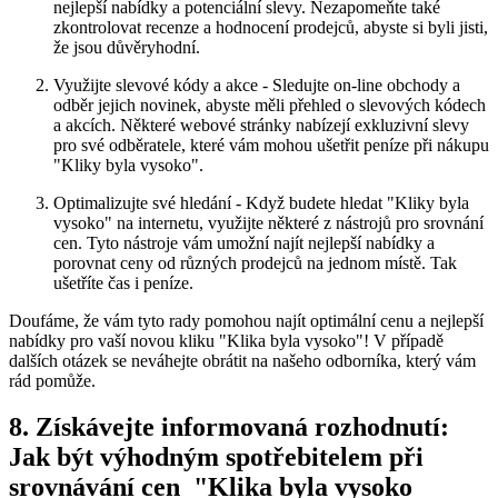
nejlepší nabídky a potenciální slevy. Nezapomeňte​ také
zkontrolovat recenze a hodnocení prodejců,‍ abyste si byli⁤ jisti,
že jsou důvěryhodní.
Využijte slevové​ kódy a akce ​- Sledujte on-line obchody a
odběr ​jejich ⁢novinek, abyste měli ‍přehled o slevových kódech
a akcích. Některé webové stránky ‌nabízejí exkluzivní slevy
pro⁢ své ​odběratele, které vám ⁤mohou ušetřit ‌peníze při nákupu
"Kliky byla vysoko".
Optimalizujte své hledání -⁢ Když budete ‌hledat "Kliky byla
vysoko" na internetu, využijte⁣ některé z nástrojů⁢ pro srovnání
cen. Tyto⁣ nástroje‍ vám ⁣umožní najít nejlepší nabídky a
porovnat ceny od různých ‌prodejců na jednom místě. Tak
ušetříte čas ⁣i ‌peníze.
Doufáme, ⁤že⁣ vám ⁢tyto rady pomohou najít optimální cenu a nejlepší
nabídky pro vaší novou kliku "Klika byla vysoko"! ‍V případě
dalších otázek se‌ neváhejte obrátit na našeho odborníka, který vám
rád pomůže.
8. Získávejte informovaná rozhodnutí:​
Jak ​být výhodným ⁣spotřebitelem při
srovnávání cen ‌ "Klika⁤ byla ⁢vysoko