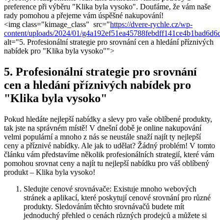
preference při ‌výběru "Klika byla‍ vysoko". Doufáme, že vám ‌naše⁢
rady pomohou a přejeme⁢ vám‌ úspěšné nakupování!
<img class="kimage_class" ⁢ src="
https://dvere-rychle.cz/wp-
content/uploads/2024/01/g4a192ef51ea45788febdff141ce4b1bad6d
alt="5. Profesionální strategie pro srovnání cen a hledání⁣ příznivých
nabídek ‍pro "Klika byla vysoko"">
5. Profesionální strategie pro srovnání
cen a hledání příznivých nabídek pro
"Klika byla vysoko"
Pokud ‌hledáte nejlepší nabídky a‍ slevy pro⁤ vaše oblíbené produkty,
tak jste na správném místě! V dnešní době je online​ nakupování
velmi populární a​ mnoho z nás se neustále snaží⁤ najít ty ‍nejlepší
ceny a příznivé nabídky. Ale ‍jak to‍ udělat? ​Žádný problém! V ‍tomto
článku vám představíme několik profesionálních‍ strategií, které vám
pomohou srovnat ceny a najít tu nejlepší ⁤nabídku pro váš oblíbený⁣
produkt – Klika byla vysoko!
Sledujte cenové srovnávače: Existuje mnoho webových
stránek ​a aplikací, které poskytují cenové srovnání pro různé
produkty. Sledováním těchto srovnávačů budete mít
‌jednoduchý přehled o cenách různých ​prodejců a⁣ můžete si