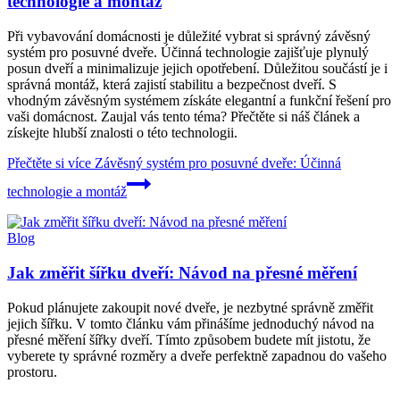
technologie a montáž
Při vybavování domácnosti je důležité vybrat si správný závěsný
systém pro posuvné dveře. Účinná technologie zajišťuje plynulý
posun dveří a minimalizuje jejich opotřebení. Důležitou součástí je i
správná montáž, která zajistí stabilitu a bezpečnost dveří. S
vhodným závěsným systémem získáte elegantní a funkční řešení pro
vaši domácnost. Zaujal vás tento téma? Přečtěte si náš článek a
získejte hlubší znalosti o této technologii.
Přečtěte si více
Závěsný systém pro posuvné dveře: Účinná
technologie a montáž
Blog
Jak změřit šířku dveří: Návod na přesné měření
Pokud plánujete zakoupit nové dveře, je nezbytné správně změřit
jejich šířku. V tomto článku vám přinášíme jednoduchý návod na
přesné měření šířky dveří. Tímto způsobem budete mít jistotu, že
vyberete ty správné rozměry a dveře perfektně zapadnou do vašeho
prostoru.