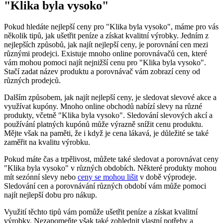
"Klika​ byla⁢ vysoko"
Pokud hledáte nejlepší ceny pro "Klika byla vysoko", máme pro vás
několik tipů,​ jak ušetřit peníze a získat kvalitní výrobky. Jedním z
nejlepších způsobů, jak najít nejlepší ceny, je porovnání cen mezi
různými prodejci.⁤ Existuje mnoho online porovnávačů cen, které
vám mohou‍ pomoci najít ‌nejnižší ⁢cenu pro "Klika⁤ byla vysoko".
Stačí⁣ zadat název produktu a porovnávač vám zobrazí ceny od
různých prodejců.
Dalším způsobem, jak najít nejlepší ceny, je‌ sledovat​ slevové akce a
využívat kupóny.‍ Mnoho online obchodů nabízí slevy na⁣ různé
produkty, včetně "Klika ⁢byla vysoko". Sledování slevových akcí a
používání platných kupónů​ může výrazně ⁢snížit‌ cenu produktu.
Mějte však ‍na paměti, že ⁣i když je cena lákavá, je důležité se také
zaměřit na ⁣kvalitu výrobku.
Pokud máte čas a trpělivost, můžete také sledovat ⁤a ⁢porovnávat ⁤ceny
"Klika‌ byla ‌vysoko" v různých⁤ obdobích. Některé produkty⁣ mohou‍
mít sezónní‍ slevy nebo
ceny se ⁤mohou lišit
v době výprodeje.
Sledování‍ cen a porovnávání‍ různých​ období vám může ‍pomoci
najít nejlepší dobu pro nákup.
Využití těchto tipů vám ⁢pomůže ušetřit peníze ⁤a získat kvalitní
výrobky.‌ Nezapomeňte však také zohlednit ‍vlastní potřeby a‍