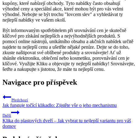
kupóny,⁣ které nabízejí obchody. Tyto‍ nabídky často obsahují
výhodné ceny‌ a speciální akce,⁤ které mohou ⁤být pro vás velmi
výhodné. Nebojte⁤ se být trochu "lovcem ‍slev" a‍ vyhledávat ty
⁤nejlepší ‍nabídky⁢ ve vašem okolí.
Být informovaným spotřebitelem při‌ srovnávání ⁢cen je⁢ skutečně
klíčové pro získání nejlepších a⁤ nejvýhodnějších⁤ produktů. S
pomocí online nástrojů, unikátního obsahu ⁢a⁢ akčních nabídek​ určitě
najdete ⁣tu nejlepší cenu a ušetříte nějaké​ peníze. ​Dejte se ⁤do toho,
zkuste naštipovat‍ své oblíbené produkty a srovnávejte! Ať už
sháníte elektroniku, oblečení nebo kosmetiku, porovnávání cen je
klíčové.⁣ Využijte Kliku a objevujte‍ ty nejlepší ‍nabídky! Srovnávejte,
šetřte a nakupujte ⁢s jistotou, že​ máte tu‍ nejlepší cenu.
Navigace pro příspěvek
Předchozí
Jak funguje točící klikadlo: Zjistěte vše o jeho mechanismu
Další
Klika do plastových dveří – Jak vybrat tu nejlepší variantu pro váš
domov