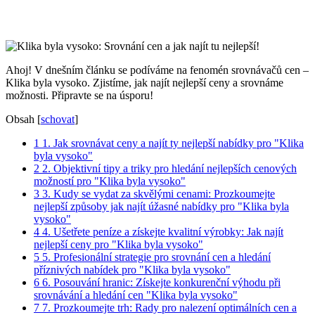
Ahoj! V⁣ dnešním článku ‍se podíváme na fenomén srovnávačů ‌cen –
Klika byla ⁢vysoko. ⁢Zjistíme, jak najít nejlepší ⁣ceny​ a srovnáme ​
možnosti. ‌Připravte se na úsporu!
Obsah
[
schovat
]
1
1. Jak ​srovnávat ceny a‌ najít ty nejlepší nabídky ‍pro "Klika
byla vysoko"
2
2.​ Objektivní tipy⁣ a triky pro hledání nejlepších cenových
možností pro⁢ "Klika ‌byla vysoko"
3
3. Kudy se⁤ vydat za skvělými cenami: Prozkoumejte
⁢nejlepší způsoby jak najít ⁣úžasné nabídky pro "Klika byla
vysoko"
4
4. Ušetřete peníze a získejte⁣ kvalitní⁤ výrobky: ​Jak ⁣najít
nejlepší ceny pro "Klika​ byla⁢ vysoko"
5
5. Profesionální strategie pro srovnání cen a hledání
příznivých nabídek pro "Klika byla vysoko"
6
6. Posouvání hranic:‌ Získejte ‍konkurenční‌ výhodu při
srovnávání a‍ hledání ⁢cen "Klika ⁢byla vysoko"
7
7. Prozkoumejte‍ trh: Rady pro nalezení optimálních ​cen​ a