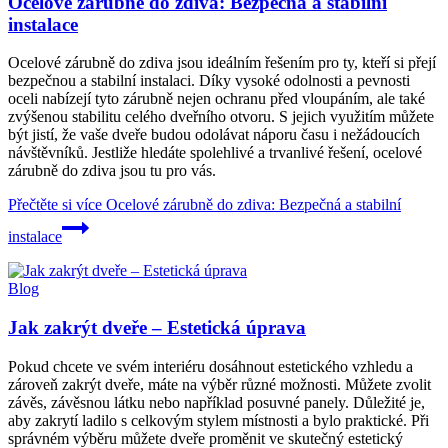
Ocelové zárubně do zdiva: Bezpečná a stabilní
instalace
Ocelové zárubně do zdiva jsou ideálním řešením pro ty, kteří si přejí
bezpečnou a stabilní instalaci. Díky vysoké odolnosti a pevnosti
oceli nabízejí tyto zárubně nejen ochranu před vloupáním, ale také
zvýšenou stabilitu celého dveřního otvoru. S jejich využitím můžete
být jistí, že vaše dveře budou odolávat náporu času i nežádoucích
návštěvníků. Jestliže hledáte spolehlivé a trvanlivé řešení, ocelové
zárubně do zdiva jsou tu pro vás.
Přečtěte si více
Ocelové zárubně do zdiva: Bezpečná a stabilní
instalace
Blog
Jak zakrýt dveře – Estetická úprava
Pokud chcete ve svém interiéru dosáhnout estetického vzhledu a
zároveň zakrýt dveře, máte na výběr různé možnosti. Můžete zvolit
závěs, závěsnou látku nebo například posuvné panely. Důležité je,
aby zakrytí ladilo s celkovým stylem místnosti a bylo praktické. Při
správném výběru můžete dveře proměnit ve skutečný estetický