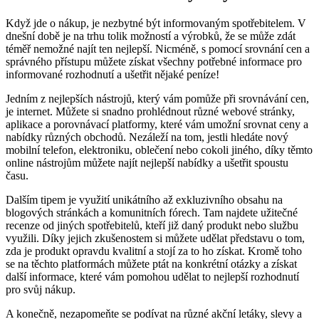
Když ⁤jde⁣ o nákup, je nezbytné⁢ být informovaným‌ spotřebitelem. V
dnešní době je na ​trhu tolik ⁤možností a výrobků, že se může ⁣zdát
⁢téměř nemožné‍ najít ten‍ nejlepší. Nicméně, s pomocí srovnání​ cen a
správného přístupu můžete získat ‍všechny potřebné informace ⁢pro
informované ⁤rozhodnutí⁢ a ušetřit nějaké ‍peníze!
Jedním z nejlepších ‌nástrojů, který vám pomůže při srovnávání cen,
⁣je ⁤internet. Můžete si snadno prohlédnout různé​ webové stránky,​
aplikace ‍a ⁤porovnávací‍ platformy, které vám umožní srovnat ceny a
nabídky různých obchodů. Nezáleží na tom, jestli ‌hledáte⁢ nový
mobilní telefon, elektroniku, oblečení‌ nebo⁣ cokoli jiného, díky těmto
⁣online nástrojům můžete najít​ nejlepší nabídky a ušetřit spoustu
času.
Dalším tipem‌ je využití unikátního až​ exkluzivního‍ obsahu ‌na
blogových stránkách a ⁢komunitních fórech.​ Tam najdete ‍užitečné‍
recenze ⁤od jiných​ spotřebitelů, kteří ​již daný produkt nebo‍ službu⁣
využili. Díky ⁣jejich zkušenostem si můžete ‌udělat představu o tom,
zda je produkt opravdu kvalitní⁢ a stojí ⁢za to ho získat.⁣ Kromě toho
se na‍ těchto ⁤platformách‍ můžete ptát‌ na konkrétní otázky ⁤a získat
další informace, ​které vám pomohou ​udělat to nejlepší rozhodnutí
pro svůj ⁤nákup.
A konečně, nezapomeňte se podívat na ​různé akční letáky, slevy a