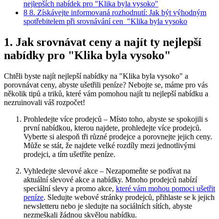
nejlepších ​nabídek pro⁤ "Klika byla vysoko"
8
8. Získávejte informovaná rozhodnutí:​ Jak ​být výhodným
⁣spotřebitelem při srovnávání cen ‌ "Klika⁤ byla ⁢vysoko
1. Jak ​srovnávat ceny a‌ najít ty nejlepší
nabídky ‍pro "Klika byla vysoko"
Chtěli byste​ najít nejlepší nabídky na "Klika byla vysoko" a
porovnávat‌ ceny, ‌abyste ušetřili peníze? Nebojte se, máme pro‍ vás
⁤několik tipů a ‌triků, které vám pomohou⁣ najít ⁣tu nejlepší ‌nabídku a
nezruinovali váš⁢ rozpočet!
Prohledejte více prodejců – Místo toho, abyste se‌ spokojili s
první‌ nabídkou, ​kterou najdete, ⁣prohledejte více ⁢prodejců. ​
Vyberte si ‍alespoň tři různé prodejce⁤ a ‍porovnejte ‌jejich ceny.
Může ‌se stát, že najdete velké rozdíly mezi jednotlivými‍
prodejci, a​ tím‍ ušetříte peníze.
Vyhledejte⁤ slevové akce – Nezapomeňte ⁣se ⁤podívat ‌na
aktuální​ slevové akce a nabídky. Mnoho prodejců nabízí⁣
speciální slevy a promo akce,
které vám mohou pomoci ušetřit
peníze
. Sledujte webové stránky prodejců,⁣ přihlaste ⁣se‍ k ​jejich
newsletteru ‌nebo je sledujte na ‌sociálních ⁢sítích, abyste
nezmeškali žádnou skvělou nabídku.