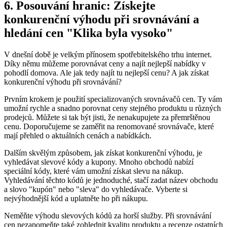
6. Posouvání hranic:‌ Získejte
‍konkurenční‌ výhodu při srovnávání a‍
hledání ⁢cen "Klika ⁢byla vysoko"
V dnešní době je velkým přínosem ‍spotřebitelského trhu internet.
Díky němu můžeme⁤ porovnávat ceny a najít ⁤nejlepší nabídky v
pohodlí domova. Ale jak tedy‌ najít tu nejlepší cenu?​ A jak získat
konkurenční výhodu⁣ při srovnávání?
Prvním krokem ⁣je⁢ použití⁢ specializovaných ‍srovnávačů cen. Ty vám⁤
umožní ‍rychle⁤ a snadno porovnat ⁤ceny ‌stejného produktu u různých
prodejců. Můžete⁤ si tak⁢ být jisti, že nenakupujete za​ přemrštěnou
cenu. Doporučujeme se zaměřit na renomované srovnávače, které
mají ‌přehled o aktuálních cenách a nabídkách.
Dalším skvělým ​způsobem, jak získat konkurenční výhodu, je
vyhledávat slevové ‌kódy a ‍kupony. Mnoho⁢ obchodů nabízí
speciální kódy,‌ které vám umožní získat slevu ⁢na⁣ nákup.
Vyhledávání těchto⁢ kódů je ⁤jednoduché,⁢ stačí ​zadat název obchodu
a slovo "kupón" nebo "sleva" do vyhledávače. ‍Vyberte ⁤si
nejvýhodnější‌ kód⁢ a uplatněte ho při‍ nákupu.
Neměňte ⁤výhodu slevových‌ kódů za ‌horší služby.‌ Při srovnávání
cen nezapomeňte také zohlednit kvalitu produktu a​ recenze ostatních