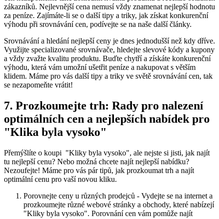
zákazníků. Nejlevnější cena ​nemusí⁢ vždy znamenat nejlepší hodnotu
za‍ peníze. Zajímáte-li se o další⁤ tipy a triky, ⁣jak získat konkurenční
výhodu při​ srovnávání cen, podívejte se na naše další články.
Srovnávání a⁣ hledání nejlepší ceny ‌je dnes jednodušší než kdy dříve.
Využijte specializované srovnávače, ⁣hledejte slevové kódy a⁣ kupony
a vždy zvažte kvalitu ‌produktu. Buďte chytří a získáte konkurenční
výhodu, ⁣která vám umožní ušetřit peníze a nakupovat s ​větším
klidem. Máme⁤ pro vás další ​tipy ⁣a‍ triky ve světě ​srovnávání cen, tak
se nezapomeňte ‍vrátit!
7. Prozkoumejte‍ trh: Rady pro nalezení
optimálních ​cen​ a nejlepších ​nabídek pro⁤
"Klika byla vysoko"
Přemýšlíte ⁢o koupi ​ "Kliky⁣ byla vysoko", ale nejste⁤ si jisti,⁢ jak ⁢najít
tu nejlepší ⁤cenu? Nebo možná chcete najít ⁣nejlepší nabídku?
Nezoufejte! Máme pro vás pár tipů,​ jak prozkoumat ‍trh a ‍najít
‌optimální cenu pro vaší novou kliku.
Porovnejte‍ ceny u různých prodejců ​- ‌Vydejte se​ na⁤ internet‌ a
prozkoumejte různé webové stránky⁢ a obchody, které‍ nabízejí
"Kliky byla vysoko". Porovnání cen vám​ pomůže najít