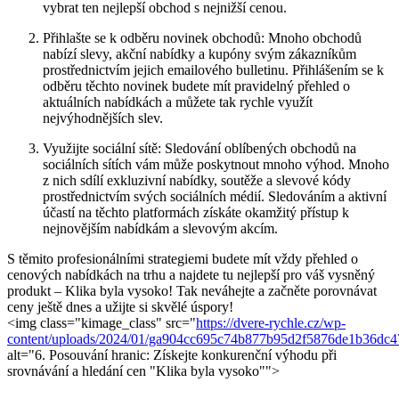
vybrat ten nejlepší obchod s nejnižší cenou.
Přihlašte se ⁤k odběru novinek ⁤obchodů: Mnoho ⁢obchodů
nabízí slevy, akční ⁣nabídky a kupóny svým zákazníkům
prostřednictvím jejich emailového ⁤bulletinu. Přihlášením⁣ se ⁢k
‍odběru těchto novinek budete ⁢mít pravidelný přehled⁤ o
aktuálních⁣ nabídkách a můžete​ tak ⁣rychle využít
nejvýhodnějších slev.⁢
Využijte sociální‍ sítě: Sledování oblíbených obchodů ‌na
sociálních sítích vám ⁢může poskytnout mnoho ​výhod. Mnoho
z nich sdílí exkluzivní nabídky,‍ soutěže ⁢a​ slevové kódy
prostřednictvím⁢ svých sociálních médií. Sledováním a aktivní
⁢účastí na těchto platformách získáte okamžitý ‍přístup k
nejnovějším nabídkám a slevovým akcím.
S těmito‌ profesionálními strategiemi budete mít‌ vždy přehled o​
cenových nabídkách na trhu a najdete tu nejlepší pro váš vysněný⁢
produkt‍ – Klika byla vysoko! Tak neváhejte ⁤a začněte porovnávat
ceny ještě dnes a užijte si skvělé úspory!
<img class="kimage_class" src="
https://dvere-rychle.cz/wp-
content/uploads/2024/01/ga904cc695c74b877b95d2f5876de1b36d
alt="6. ⁢Posouvání hranic: Získejte konkurenční výhodu při
⁤srovnávání a ​hledání ⁢cen "Klika byla ‌vysoko"">