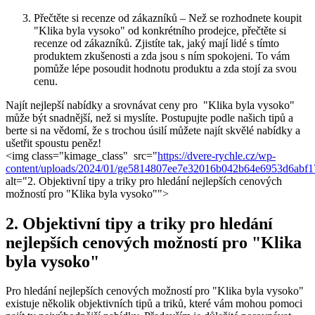
Přečtěte si recenze od zákazníků –⁣ Než se rozhodnete‌ koupit
"Klika byla vysoko" od‌ konkrétního‌ prodejce, ‌přečtěte​ si
recenze od⁣ zákazníků. Zjistíte⁤ tak,​ jaký ‌mají ⁢lidé s tímto
produktem zkušenosti a‍ zda jsou s ním spokojeni. ​To ‍vám
pomůže lépe posoudit hodnotu produktu​ a ​zda ‍stojí za svou
⁣cenu.
Najít nejlepší ​nabídky a srovnávat ceny pro ⁤ "Klika byla vysoko"
může být snadnější, než si ‌myslíte. Postupujte ⁣podle ‍našich tipů ‍a
berte‍ si na‌ vědomí, že s trochou úsilí můžete najít skvělé nabídky ‌a
ušetřit spoustu ‍peněz!
<img⁢ class="kimage_class" ‌ src="
https://dvere-rychle.cz/wp-
content/uploads/2024/01/ge5814807ee7e32016b042b64e6953d6ab
alt="2.⁣ Objektivní‌ tipy a‍ triky pro hledání nejlepších cenových
možností pro "Klika byla vysoko"">
2.​ Objektivní tipy⁣ a triky pro hledání
nejlepších cenových možností pro⁢ "Klika
‌byla vysoko"
Pro hledání nejlepších cenových možností pro "Klika byla vysoko"
existuje ‍několik objektivních tipů a ⁣triků, které vám ‍mohou pomoci