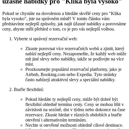
⁣úžasné nabídky pro "Klika byla vysoko"
Pokud se chystáte na dovolenou a hledáte skvělé ceny pro "Klika
byla vysoko", jste na správném místě! V tomto⁤ článku vám⁤
představíme ⁢nejlepší způsoby, jak najít ⁣úžasné nabídky a porovnáme
ceny, abyste⁣ měli ‌přehled ‌o ‌tom,⁢ co ⁤je pro vás nejlepší ‌volbou.
Vyberte⁣ si správný⁤ rezervační web:
Zkuste porovnat více rezervačních webů a zjistit, ‌který
⁤nabízí nejlepší ‍ceny. Nezapomeňte, že každý web‍ může⁣
mít jiné slevy nebo nabídky, takže se‌ podívejte na ‍více‌
míst.
Prozkoumejte populární rezervační platformy, jako je
Airbnb, Booking.com ⁢nebo​ Expedia. ‌Tyto stránky
často⁣ nabízejí atraktivní ⁢slevy ⁤a⁢ speciální nabídky.
Buďte flexibilní:
Pokud hledáte ty nejlepší ceny,⁣ může⁣ být dobré⁣ být
flexibilní ohledně termínu cesty.‍ Ceny ⁣se mohou lišit v
závislosti na sezóně, dni v týdnu nebo dokonce ‍na ⁣čase
rezervace. Zkuste⁤ hledat v​ různých obdobích a ​buďte
otevření i ​alternativním termínům.
Nechte si otevřené možnosti ⁣ohledně ⁢cílové⁢ destinace.