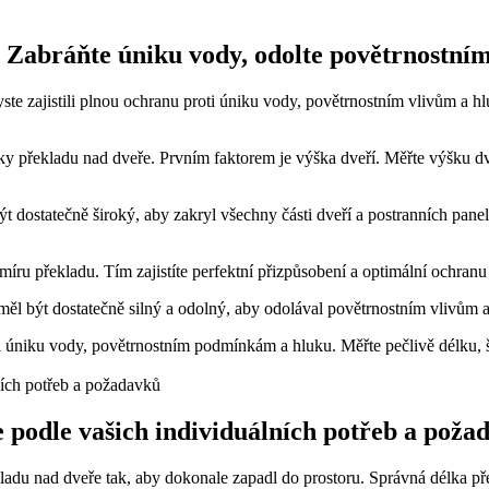
: Zabráňte úniku vody, odolte povětrnostní
byste zajistili plnou ochranu proti úniku vody, povětrnostním vlivům a 
délky překladu nad dveře. Prvním faktorem je výška dveří. Měřte výšku dv
 dostatečně široký, aby zakryl všechny části dveří a postranních panelů.
u překladu. Tím zajistíte perfektní přizpůsobení a optimální ochranu 
měl být dostatečně silný a odolný, aby odolával povětrnostním vlivům 
úniku vody, povětrnostním podmínkám a hluku. Měřte pečlivě délku, šířk
 podle vašich individuálních potřeb a poža
kladu nad dveře tak, aby dokonale zapadl do prostoru. Správná délka př