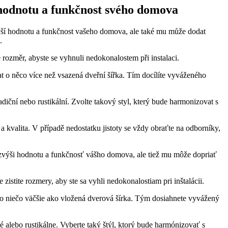
hodnotu a funkčnost svého domova
ýší hodnotu a funkčnost vašeho domova, ale také mu může dodat
.
e rozměr, abyste se vyhnuli nedokonalostem při instalaci.
at o něco více než vsazená dveřní šířka. Tím docílíte vyváženého
adiční nebo rustikální. Zvolte takový styl, který bude harmonizovat s
 kvalita. V případě nedostatku jistoty se vždy obraťte na odborníky,
 zvýši hodnotu a funkčnosť vášho domova, ale tiež mu môže dopriať
istite rozmery, aby ste sa vyhli nedokonalostiam pri inštalácii.
ť o niečo väčšie ako vložená dverová šírka. Tým dosiahnete vyvážený
né alebo rustikálne. Vyberte taký štýl, ktorý bude harmónizovať s