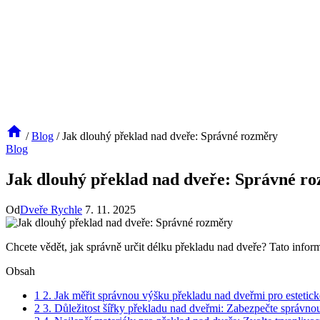
/
Blog
/
Jak dlouhý překlad nad dveře: Správné rozměry
Blog
Jak dlouhý překlad nad dveře: Správné r
Od
Dveře Rychle
7. 11. 2025
Chcete vědět, jak správně určit délku překladu nad dveře? Tato informa
Obsah
1
2. Jak měřit správnou výšku překladu nad dveřmi pro estetické
2
3. Důležitost šířky překladu nad dveřmi: Zabezpečte správnou 