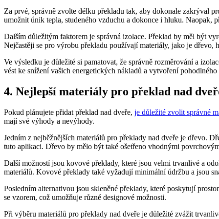
Za prvé, správně zvolte délku překladu tak, aby dokonale zakrýval p
umožnit únik tepla, studeného vzduchu a dokonce i hluku. Naopak, pře
Dalším důležitým faktorem je správná izolace. Překlad by měl být vyr
Nejčastěji se pro výrobu překladu používají materiály, jako je dřev
Ve výsledku je důležité si pamatovat, že správně rozměrování a izola
vést ke snížení vašich energetických nákladů a vytvoření pohodlného
4. Nejlepší materiály pro překlad nad dveř
Pokud plánujete přidat překlad nad dveře,
je důležité zvolit správné m
mají své výhody a nevýhody.
Jedním z nejběžnějších materiálů pro překlady nad dveře je dřevo. Dřev
tuto aplikaci. Dřevo by mělo být také ošetřeno vhodnými povrchovými 
Další možností jsou kovové překlady, které jsou velmi trvanlivé a 
materiálů. Kovové překlady také vyžadují minimální údržbu a jsou sna
Posledním alternativou jsou skleněné překlady, které poskytují prost
se vzorem, což umožňuje různé designové možnosti.
Při výběru materiálů pro překlady nad dveře je důležité zvážit trvanl