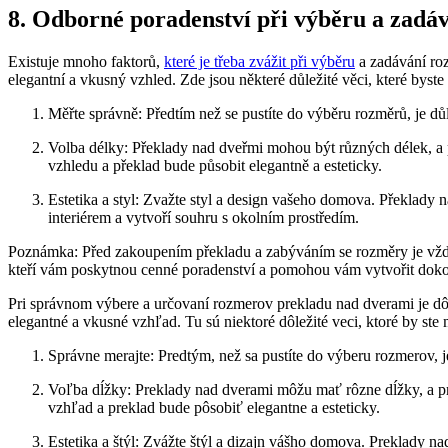
8. Odborné poradenství při výběru a zadá
Existuje mnoho faktorů,
které je třeba zvážit při výběru
a zadávání ro
elegantní a vkusný vzhled. Zde jsou některé důležité věci, které byst
Měřte správně: Předtím než se pustíte do výběru rozměrů, je důle
Volba délky: Překlady nad dveřmi mohou být různých délek, a pr
vzhledu a překlad bude působit elegantně a esteticky.
Estetika a styl: Zvažte styl a design vašeho domova. Překlady n
interiérem a vytvoří souhru s okolním prostředím.
Poznámka: Před zakoupením překladu a zabýváním se rozměry je vždy do
kteří vám poskytnou cenné poradenství a pomohou vám vytvořit doko
Pri správnom výbere a určovaní rozmerov prekladu nad dverami je dô
elegantné a vkusné vzhľad. Tu sú niektoré dôležité veci, ktoré by st
Správne merajte: Predtým, než sa pustíte do výberu rozmerov, je
Voľba dĺžky: Preklady nad dverami môžu mať rôzne dĺžky, a pre
vzhľad a preklad bude pôsobiť elegantne a esteticky.
Estetika a štýl: Zvážte štýl a dizajn vášho domova. Preklady na