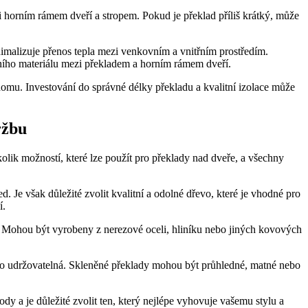
 horním rámem dveří a stropem. Pokud je překlad příliš krátký, může
nimalizuje přenos tepla mezi venkovním a vnitřním prostředím.
čního materiálu mezi překladem a horním rámem dveří.
 domu. Investování do správné délky překladu a kvalitní izolace může
ržbu
několik možností, které lze použít pro překlady nad dveře, a všechny
. Je však důležité zvolit kvalitní a odolné dřevo, které je vhodné pro
í.
. Mohou být vyrobeny z nerezové oceli, hliníku nebo jiných kovových
adno udržovatelná. Skleněné překlady mohou být průhledné, matné nebo
dy a je důležité zvolit ten, který nejlépe vyhovuje vašemu stylu a