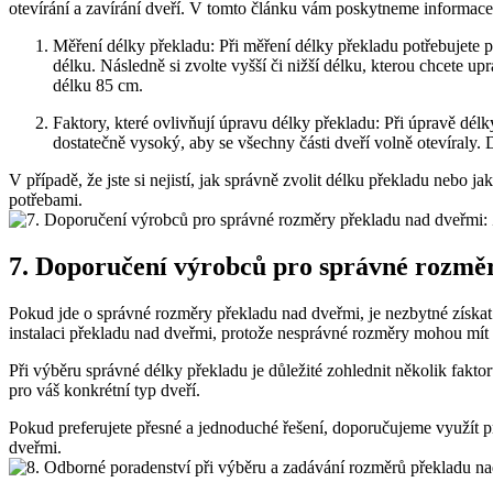
otevírání a zavírání dveří. V tomto článku vám poskytneme informace, 
Měření délky překladu: Při měření délky překladu potřebujete p
délku. Následně si zvolte vyšší či nižší délku, kterou chcete u
délku 85 cm.
Faktory, které ovlivňují úpravu délky překladu: Při úpravě délk
dostatečně vysoký, aby se všechny části dveří volně otevíraly.
V případě, že jste si nejistí, jak správně zvolit délku překladu nebo jak
potřebami.
7. Doporučení výrobců pro správné rozměry
Pokud jde o správné rozměry překladu nad dveřmi, je nezbytné získat 
instalaci překladu nad dveřmi, protože nesprávné rozměry mohou mít 
Při výběru správné délky překladu je důležité zohlednit několik fakto
pro váš konkrétní typ dveří.
Pokud preferujete přesné a jednoduché řešení, doporučujeme využít pr
dveřmi.