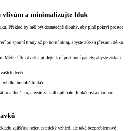
m vlivům a minimalizujte hluk
hluku. Překlad by měl být dostatečně dlouhý, aby plně pokryl prostor
eří od spodní hrany až po horní okraj, abyste získali přesnou délku
 Měřte šířku dveří a přidejte k ní postranní panely, abyste získali
vašich dveří.
a byl dlouhodobě funkční.
u a tloušťku, abyste zajistili optimální funkčnost a dlouhou
davků
ekladu zajišťuje nejen estetický vzhled, ale také bezproblémové