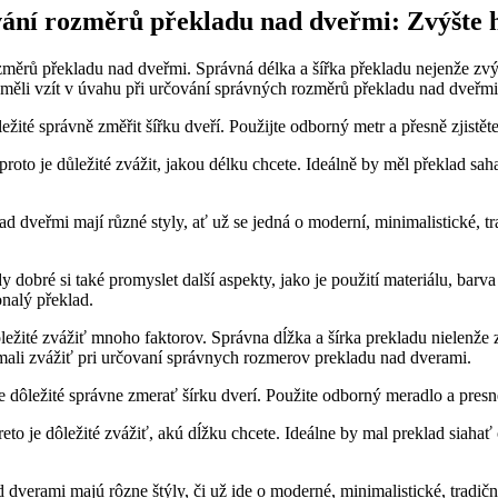
vání rozměrů překladu nad dveřmi: Zvýšte 
změrů překladu nad dveřmi. Správná délka a šířka překladu nejenže zv
e měli vzít v úvahu při určování správných rozměrů překladu nad dveřmi
žité správně změřit šířku dveří. Použijte odborný metr a přesně zjistět
oto je důležité zvážit, jakou délku chcete. Ideálně by měl překlad sah
ad dveřmi mají různé styly, ať už se jedná o moderní, minimalistické, tr
bré si také promyslet další aspekty, jako je použití materiálu, barva a
nalý překlad.
ležité zvážiť mnoho faktorov. Správna dĺžka a šírka prekladu nielenže
e mali zvážiť pri určovaní správnych rozmerov prekladu nad dverami.
 dôležité správne zmerať šírku dverí. Použite odborný meradlo a presne z
to je dôležité zvážiť, akú dĺžku chcete. Ideálne by mal preklad siaha
d dverami majú rôzne štýly, či už ide o moderné, minimalistické, tradič