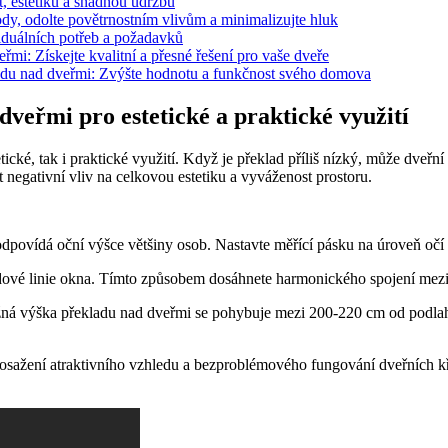
t, estetiku a snadnou údržbu
dy, odolte povětrnostním vlivům a minimalizujte hluk
viduálních potřeb a požadavků
i: Získejte kvalitní a přesné řešení pro vaše dveře
adu nad dveřmi: Zvýšte hodnotu a funkčnost svého domova
dveřmi pro estetické a praktické využití
ké, tak i praktické využití. Když je překlad příliš nízký, může dveřní 
negativní vliv na celkovou estetiku a vyváženost prostoru.
odpovídá oční výšce většiny osob. Nastavte měřící pásku na úroveň očí 
tředové linie okna. Tímto způsobem dosáhnete harmonického spojení mezi
žná výška překladu nad dveřmi se pohybuje mezi 200-220 cm od podlahy
sažení atraktivního vzhledu a bezproblémového fungování dveřních kří