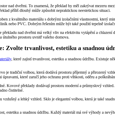
rostor nad dveřmi. To znamená, že překlad by měl zakrývat mezeru mezi
klad příliš dlouhý může způsobit nepraktickou neestetickou situaci.
oben z kvalitního materiálu s dobrými izolačními vlastnostmi, který mi
o, hliník nebo PVC. Dobrým řešením může být také použití tepelně izola
ce překladu nad dveřmi má velký vliv na efektivitu vytápění a chlazení
 a útulného prostoru uvnitř vašeho domova.
e: Zvolte trvanlivost, estetiku a snadnou úd
ateriály
, které zajistí trvanlivost, estetiku a snadnou údržbu. Existuje 
o je tradiční volbou, která dodává prostoru příjemný a přirozený vzhled
úpravami, které zaručí jeho ochranu proti vlhkosti, oděru a poškrábán
odolné. Kovové překlady dodávají prostoru moderní a průmyslový vzhled
dno čistitelné.
oru vzdušný a lehký vzhled. Sklo je elegantní volbou, která je také sn
ivost, estetiku a snadnou údržbu. Každý materiál má své výhody a nevýho