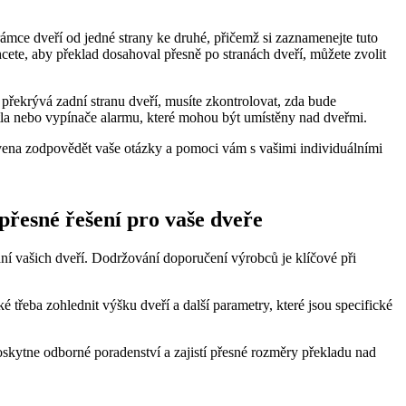
rámce dveří od jedné strany ke druhé, přičemž si zaznamenejte tuto
hcete, aby překlad dosahoval přesně po stranách dveří, můžete zvolit
 překrývá zadní stranu dveří, musíte zkontrolovat, zda bude
větla nebo vypínače alarmu, které mohou být umístěny nad dveřmi.
ravena zodpovědět vaše otázky a pomoci vám s vašimi individuálními
přesné řešení pro vaše dveře
ání vašich dveří. Dodržování doporučení výrobců je klíčové při
 třeba zohlednit výšku dveří a další parametry, které jsou specifické
oskytne odborné poradenství a zajistí přesné rozměry překladu nad