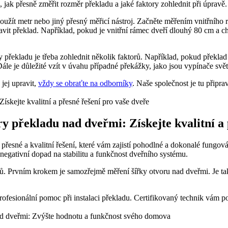
jak přesně změřit rozměr překladu a jaké faktory zohlednit při úpravě.
oužít metr nebo jiný přesný měřicí nástroj. Začněte měřením vnitřního 
pravit překlad. Například, pokud je vnitřní rámec dveří dlouhý 80 cm a c
y překladu je třeba zohlednit několik faktorů. Například, pokud překlad
 Dále je důležité vzít v úvahu případné překážky, jako jsou vypínače s
 jej upravit,
vždy se obraťte na odborníky
. Naše společnost je tu přip
 překladu nad dveřmi: Získejte kvalitní a 
přesné a kvalitní řešení, které vám zajistí pohodlné a dokonalé fungov
negativní dopad na stabilitu a funkčnost dveřního systému.
rů. Prvním krokem je samozřejmě měření šířky otvoru nad dveřmi. Je také
ofesionální pomoc při instalaci překladu. Certifikovaný technik vám p