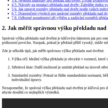
3
4. Nejlepší materiály pro překlad nad dveře: Zvolte trvanlivos
4
5. Návody na instalaci překladu nad dveře: Zabráňte úniku vo
5
6. Jak upravit rozměry překladu nad dveře podle vašich indi
6
7. Doporučení výrobců pro správné rozměry překladu nad dveřm
7
8. Odborné poradenství při výběru a zadávání rozměrů překl
2. Jak měřit správnou výšku překladu nad 
Správná výška překladu nad dveřmi je klíčovým faktorem jak pro estetic
poškození povrchu. Naopak, pokud je překlad příliš vysoký, může mít 
Zde je několik tipů, jak měřit správnou výšku překladu nad dveřmi:
Výška očí: Ideální výška překladu je obvykle v rozmezí, které 
Středová linie: Další možností je umístit překlad na úroveň s
Standardní rozměry: Pokud se řídíte standardními normami, bě
individuální úpravy.
Nezapomeňte, že správná výška překladu nad dveřmi je klíčová pro do
abyste dosáhli co nejlepších výsledků.