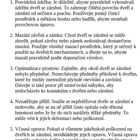
Pravidelná údržba: Je důležité, abyste pravidelně vykonávali
údržbu dveří se zárubní. To zahrnuje čištění povrchu dveří a
zárubní od nečistot a prachu. Používejte jemný čisticí
prostředek a měkkou houbu nebo hadřík, abyste nestrhali
povrchovou úpravu.
Mazání závěsů a zámku: Chod dveří se zárubní se může
zhoršit, pokud závěsy nebo zámek nedostávají dostatečnou
mazání. Použijte vhodný mazací prostředek, který je určený k
použití na dveřních mechanismech, a dbejte na to, abyste
mazali pravidelně podle doporučení výrobce.
Optimalizace prostoru: Zajistěte, aby okolí dveří se zárubní
nebylo přeplněné. Nenechávejte předměty přiložené k dveřím,
které by mohly znemožnit plynulé otevírání a zavírání.
Dávejte si také pozor při umisťování nábytku, aby
nedocházelo ke kontaktům s dveřmi nebo zárubní.
Nezatěžujte příliš: Snažte se nepřetěžovat dveře se zárubní a
nedovolte, aby se na ně příliš často opírala vaše tělesná
hmotnost nebo že by do nich narážely těžké předměty. To
může vést k jejich deformaci nebo poškození.
Včasná oprava: Pokud si všimnete jakéhokoli poškození na
dveřích se zárubní, neodkládejte jejich opravu. Včasná oprava