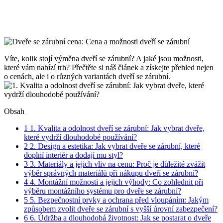
Víte, kolik stojí výměna dveří se zárubní? A jaké jsou možnosti,
které vám nabízí trh? Přečtěte si náš článek a získejte přehled nejen
o cenách, ale i o různých variantách dveří se zárubní.
Obsah
1
1. Kvalita a odolnost dveří se zárubní: Jak vybrat dveře,
které vydrží dlouhodobé používání?
2
2. Design a estetika: Jak vybrat dveře se zárubní, které
doplní interiér a dodají mu styl?
3
3. Materiály a jejich vliv na cenu: Proč je důležité zvážit
výběr správných materiálů při nákupu dveří se zárubní?
4
4. Montážní možnosti a jejich výhody: Co zohlednit při
výběru montážního systému pro dveře se zárubní?
5
5. Bezpečnostní prvky a ochrana před vloupáním: Jakým
způsobem zvolit dveře se zárubní s vyšší úrovní zabezpečení?
6
6. Údržba a dlouhodobá životnost: Jak se postarat o dveře