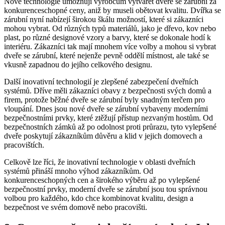
Nové technologie umožňují výrobcům vytvářet dveře se zárubní za
konkurenceschopné ceny, aniž by museli obětovat kvalitu. Dvířka se
zárubní nyní nabízejí širokou škálu možností, které si zákazníci
mohou vybrat. Od různých typů materiálů, jako je dřevo, kov nebo
plast, po různé designové vzory a barvy, které se dokonale hodí k
interiéru. Zákazníci tak mají mnohem více volby a mohou si vybrat
dveře se zárubní, které nejenže pevně oddělí místnost, ale také se
vkusně zapadnou do jejího celkového designu.
Další inovativní technologií je zlepšené zabezpečení dveřních
systémů. Dříve měli zákazníci obavy z bezpečnosti svých domů a
firem, protože běžné dveře se zárubní byly snadným terčem pro
vloupání. Dnes jsou nové dveře se zárubní vybaveny moderními
bezpečnostními prvky, které ztěžují přístup nezvaným hostům. Od
bezpečnostních zámků až po odolnost proti průrazu, tyto vylepšené
dveře poskytují zákazníkům důvěru a klid v jejich domovech a
pracovištích.
Celkově lze říci, že inovativní technologie v oblasti dveřních
systémů přináší mnoho výhod zákazníkům. Od
konkurenceschopných cen a širokého výběru až po vylepšené
bezpečnostní prvky, moderní dveře se zárubní jsou tou správnou
volbou pro každého, kdo chce kombinovat kvalitu, design a
bezpečnost ve svém domově nebo pracovišti.