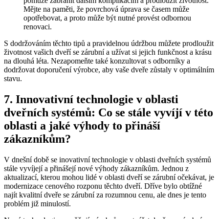
pomůže zabránit dalším komplikacím a prodloužit životnost.
Mějte na paměti, že povrchová úprava se časem může
opotřebovat, a proto může být nutné provést odbornou
renovaci.
S dodržováním těchto tipů a pravidelnou údržbou můžete prodloužit
životnost vašich dveří se zárubní a užívat si jejich funkčnost a krásu
na dlouhá léta. Nezapomeňte také konzultovat s odborníky a
dodržovat doporučení výrobce, aby vaše dveře zůstaly v optimálním
stavu.
7. Innovativní technologie v oblasti
dveřních systémů: Co se stále vyvíjí v této
oblasti a jaké výhody to přináší
zákazníkům?
V dnešní době se inovativní technologie v oblasti dveřních systémů
stále vyvíjejí a přinášejí nové výhody zákazníkům. Jednou z
aktualizací, kterou mohou lidé v oblasti dveří se zárubní očekávat, je
modernizace cenového rozponu těchto dveří. Dříve bylo obtížné
najít kvalitní dveře se zárubní za rozumnou cenu, ale dnes je tento
problém již minulostí.