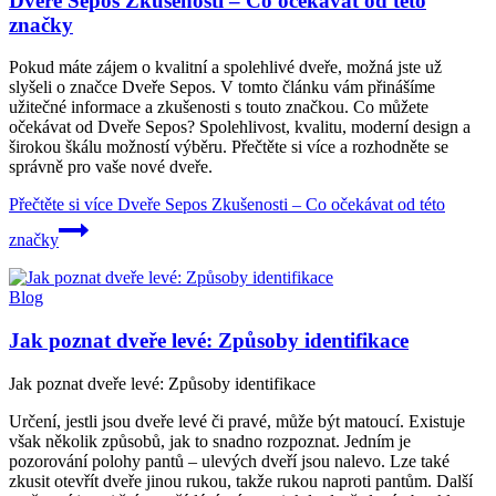
Dveře Sepos Zkušenosti – Co očekávat od této
značky
Pokud máte zájem o kvalitní a spolehlivé dveře, možná jste už
slyšeli o značce Dveře Sepos. V tomto článku vám přinášíme
užitečné informace a zkušenosti s touto značkou. Co můžete
očekávat od Dveře Sepos? Spolehlivost, kvalitu, moderní design a
širokou škálu možností výběru. Přečtěte si více a rozhodněte se
správně pro vaše nové dveře.
Přečtěte si více
Dveře Sepos Zkušenosti – Co očekávat od této
značky
Blog
Jak poznat dveře levé: Způsoby identifikace
Jak poznat dveře levé: Způsoby identifikace
Určení, jestli jsou dveře levé či pravé, může být matoucí. Existuje
však několik způsobů, jak to snadno rozpoznat. Jedním je
pozorování polohy pantů – ulevých dveří jsou nalevo. Lze také
zkusit otevřít dveře jinou rukou, takže rukou naproti pantům. Další