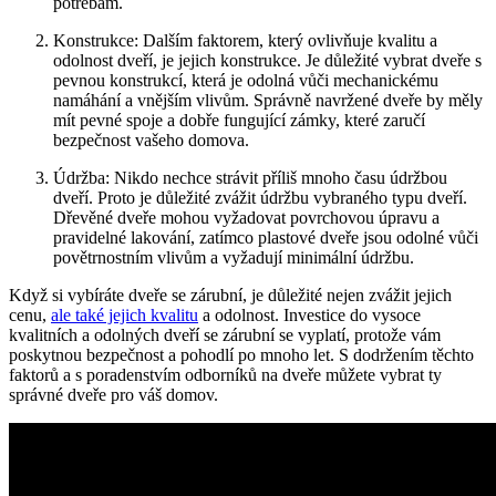
potřebám.
Konstrukce: Dalším faktorem, který ovlivňuje kvalitu a
odolnost dveří, je jejich konstrukce. Je důležité vybrat dveře s
pevnou konstrukcí, která je odolná vůči mechanickému
namáhání a vnějším vlivům. Správně navržené dveře by měly
mít pevné spoje a dobře fungující zámky, které zaručí
bezpečnost vašeho domova.
Údržba: Nikdo nechce strávit příliš mnoho času údržbou
dveří. Proto je důležité zvážit údržbu vybraného typu dveří.
Dřevěné dveře mohou vyžadovat povrchovou úpravu a
pravidelné lakování, zatímco plastové dveře jsou odolné vůči
povětrnostním vlivům a vyžadují minimální údržbu.
Když si vybíráte dveře se zárubní, je důležité nejen zvážit jejich
cenu,
ale také jejich kvalitu
a odolnost. Investice do vysoce
kvalitních a odolných dveří se zárubní se vyplatí, protože vám
poskytnou bezpečnost a pohodlí po mnoho let. S dodržením těchto
faktorů a s poradenstvím odborníků na dveře můžete vybrat ty
správné dveře pro váš domov.