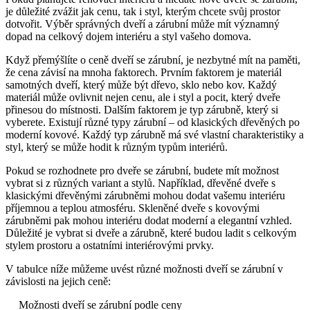
je důležité zvážit jak cenu, tak i styl, kterým chcete svůj prostor
dotvořit. Výběr správných dveří a zárubní může mít významný
dopad na celkový dojem interiéru a styl vašeho domova.
Když přemýšlíte o ceně dveří se zárubní, je nezbytné mít na paměti,
že cena závisí na mnoha faktorech. Prvním faktorem je materiál
samotných dveří, který může být dřevo, sklo nebo kov. Každý
materiál může ovlivnit nejen cenu, ale i styl a pocit, který dveře
přinesou do místnosti. Dalším faktorem je typ zárubně, který si
vyberete. Existují různé typy zárubní – od klasických dřevěných po
moderní kovové. Každý typ zárubně má své vlastní charakteristiky a
styl, který se může hodit k různým typům interiérů.
Pokud se rozhodnete pro dveře se zárubní, budete mít možnost
vybrat si z různých variant a stylů. Například, dřevěné dveře s
klasickými dřevěnými zárubněmi mohou dodat vašemu interiéru
příjemnou a teplou atmosféru. Skleněné dveře s kovovými
zárubněmi pak mohou interiéru dodat moderní a elegantní vzhled.
Důležité je vybrat si dveře a zárubně, které budou ladit s celkovým
stylem prostoru a ostatními interiérovými prvky.
V tabulce níže můžeme uvést různé možnosti dveří se zárubní v
závislosti na jejich ceně:
Možnosti dveří se zárubní podle ceny