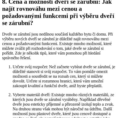
8. Cena a možnosti dveří se zárubní: Jak
najít rovnováhu mezi cenou a
požadovanými funkcemi při výběru dveří
se zárubní?
Dveře se zárubní jsou nedílnou součástí každého bytu či domu. Při
výběru nových dveří se zárubní je důležité najít rovnováhu mezi
cenou a požadovanými funkcemi. Existuje mnoho možností, které
můžete zvážit při rozhodování o tom, jaké dveře se zárubní si
pořídit. Zde je několik tipů, které vám pomohou při hledání
správného řešení.
Určete svůj rozpočet: Než začnete vybírat dveře se zárubní, je
důležité stanovit si svůj rozpočet. To vám pomůže omezit
možnosti a soustředit se na rozsah cen, který si můžete
dovolit. Určete si rozumnou hranici, která vám umožní
zakoupit kvalitní a funkční dveře, aniž byste přeplatili.
Vyberte materiál dveří: Existuje mnoho různých materiálů, ze
kterých jsou dveře se zárubní vyráběny. Například dřevěné
dveře jsou esteticky příjemné a přirozeně izolují teplo a zvuk.
Na druhou stranu však mohou být náročné na údržbu. Další
možností jsou plastové dveře, které jsou cenově dostupné a