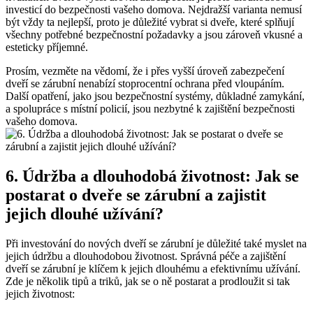
investicí do bezpečnosti vašeho domova. Nejdražší varianta nemusí
být vždy ta nejlepší, proto je důležité vybrat si dveře, které splňují
všechny potřebné bezpečnostní požadavky a jsou zároveň vkusné a
esteticky příjemné.
Prosím, vezměte na vědomí, že i přes vyšší úroveň zabezpečení
dveří se zárubní nenabízí stoprocentní ochrana před vloupáním.
Další opatření, jako jsou bezpečnostní systémy, důkladné zamykání,
a spolupráce s místní policií, jsou nezbytné k zajištění bezpečnosti
vašeho domova.
6. Údržba a dlouhodobá životnost: Jak se
postarat o dveře se zárubní a zajistit
jejich dlouhé užívání?
Při investování do nových dveří se zárubní je důležité také myslet na
jejich údržbu a dlouhodobou životnost. Správná péče a zajištění
dveří se zárubní je klíčem k jejich dlouhému a efektivnímu užívání.
Zde je několik tipů a triků, jak se o ně postarat a prodloužit si tak
jejich životnost: