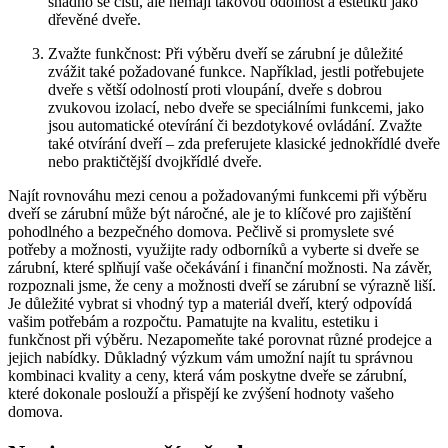
snadno se čistí, ale nemají takovou odolnost a estetiku jako
dřevěné dveře.
Zvažte funkčnost: Při výběru dveří se zárubní je důležité
zvážit také požadované funkce. Například, jestli potřebujete
dveře s větší odolností proti vloupání, dveře s dobrou
zvukovou izolací, nebo dveře se speciálními funkcemi, jako
jsou automatické otevírání či bezdotykové ovládání. Zvažte
také otvírání dveří – zda preferujete klasické jednokřídlé dveře
nebo praktičtější dvojkřídlé dveře.
Najít rovnováhu mezi cenou a požadovanými funkcemi při výběru
dveří se zárubní může být náročné, ale je to klíčové pro zajištění
pohodlného a bezpečného domova. Pečlivě si promyslete své
potřeby a možnosti, využijte rady odborníků a vyberte si dveře se
zárubní, které splňují vaše očekávání i finanční možnosti. Na závěr,
rozpoznali jsme, že ceny a možnosti dveří se zárubní se výrazně liší.
Je důležité vybrat si vhodný typ a materiál dveří, který odpovídá
vašim potřebám a rozpočtu. Pamatujte na kvalitu, estetiku i
funkčnost při výběru. Nezapomeňte také porovnat různé prodejce a
jejich nabídky. Důkladný výzkum vám umožní najít tu správnou
kombinaci kvality a ceny, která vám poskytne dveře se zárubní,
které dokonale poslouží a přispějí ke zvýšení hodnoty vašeho
domova.