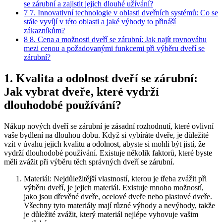
se zárubní a zajistit jejich dlouhé užívání?
7
7. Innovativní technologie v oblasti dveřních systémů: Co se
stále vyvíjí v této oblasti a jaké výhody to přináší
zákazníkům?
8
8. Cena a možnosti dveří se zárubní: Jak najít rovnováhu
mezi cenou a požadovanými funkcemi při výběru dveří se
zárubní?
1. Kvalita a odolnost dveří se zárubní:
Jak vybrat dveře, které vydrží
dlouhodobé používání?
Nákup nových dveří se zárubní je zásadní rozhodnutí, které ovlivní
vaše bydlení na dlouhou dobu. Když si vybíráte dveře, je důležité
vzít v úvahu jejich kvalitu a odolnost, abyste si mohli být jistí, že
vydrží dlouhodobé používání. Existuje několik faktorů, které byste
měli zvážit při výběru těch správných dveří se zárubní.
Materiál: Nejdůležitější vlastností, kterou je třeba zvážit při
výběru dveří, je jejich materiál. Existuje mnoho možností,
jako jsou dřevěné dveře, ocelové dveře nebo plastové dveře.
Všechny tyto materiály mají různé výhody a nevýhody, takže
je důležité zvážit, který materiál nejlépe vyhovuje vašim