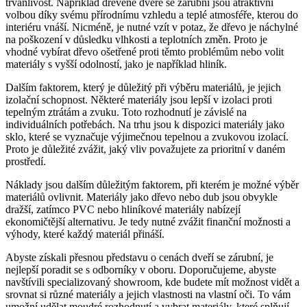
trvanlivost. Například dřevěné dveře se zárubní jsou atraktivní
volbou díky svému přírodnímu vzhledu a teplé atmosféře, kterou do
interiéru vnáší. Nicméně, je nutné vzít v potaz, že dřevo je náchylné
na poškození v důsledku vlhkosti a teplotních změn. Proto je
vhodné vybírat dřevo ošetřené proti těmto problémům nebo volit
materiály s vyšší odolností, jako je například hliník.
Dalším faktorem, který je důležitý při výběru materiálů, je jejich
izolační schopnost. Některé materiály jsou lepší v izolaci proti
tepelným ztrátám a zvuku. Toto rozhodnutí je závislé na
individuálních potřebách. Na trhu jsou k dispozici materiály jako
sklo, které se vyznačuje výjimečnou tepelnou a zvukovou izolací.
Proto je důležité zvážit, jaký vliv považujete za prioritní v daném
prostředí.
Náklady jsou dalším důležitým faktorem, při kterém je možné výběr
materiálů ovlivnit. Materiály jako dřevo nebo dub jsou obvykle
dražší, zatímco PVC nebo hliníkové materiály nabízejí
ekonomičtější alternativu. Je tedy nutné zvážit finanční možnosti a
výhody, které každý materiál přináší.
Abyste získali přesnou představu o cenách dveří se zárubní, je
nejlepší poradit se s odborníky v oboru. Doporučujeme, abyste
navštívili specializovaný showroom, kde budete mít možnost vidět a
srovnat si různé materiály a jejich vlastnosti na vlastní oči. To vám
umožní udělat moudré rozhodnutí a vybrat materiály, které splňují