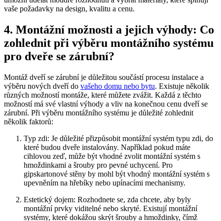
vaše požadavky na design, kvalitu a cenu.
4. Montážní možnosti a jejich výhody: Co
zohlednit při výběru montážního systému
pro dveře se zárubní?
Montáž dveří se zárubní je důležitou součástí procesu instalace a
výběru nových dveří do
vašeho domu nebo bytu
. Existuje několik
různých možností montáže, které můžete zvážit. Každá z těchto
možností má své vlastní výhody a vliv na konečnou cenu dveří se
zárubní. Při výběru montážního systému je důležité zohlednit
několik faktorů:
Typ zdi: Je důležité přizpůsobit montážní systém typu zdi, do
které budou dveře instalovány. Například pokud máte
cihlovou zeď, může být vhodné zvolit montážní systém s
hmoždinkami a šrouby pro pevné uchycení. Pro
gipskartonové stěny by mohl být vhodný montážní systém s
upevněním na hřebíky nebo upínacími mechanismy.
Estetický dojem: Rozhodnete se, zda chcete, aby byly
montážní prvky viditelné nebo skryté. Existují montážní
systémy, které dokážou skrýt šrouby a hmoždinky, čímž