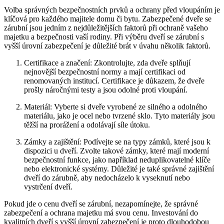
Volba správných bezpečnostních prvků a ochrany před vloupáním je
klíčová pro každého majitele domu či bytu. Zabezpečené dveře se
zárubní jsou jedním z nejdůležitějších faktorů při ochraně vašeho
majetku a bezpečnosti vaší rodiny. Při výběru dveří se zárubní s
vyšší úrovní zabezpečení je důležité brát v úvahu několik faktorů.
Certifikace a značení: Zkontrolujte, zda dveře splňují
nejnovější bezpečnostní normy a mají certifikaci od
renomovaných institucí. Certifikace je důkazem, že dveře
prošly náročnými testy a jsou odolné proti vloupání.
Materiál: Vyberte si dveře vyrobené ze silného a odolného
materiálu, jako je ocel nebo tvrzené sklo. Tyto materiály jsou
těžší na prorážení a odolávají síle útoku.
Zámky a zajištění: Podívejte se na typy zámků, které jsou k
dispozici u dveří. Zvolte takové zámky, které mají moderní
bezpečnostní funkce, jako například neduplikovatelné klíče
nebo elektronické systémy. Důležité je také správné zajištění
dveří do zárubně, aby nedocházelo k vyseknutí nebo
vystrčení dveří.
Pokud jde o cenu dveří se zárubní, nezapomínejte, že správné
zabezpečení a ochrana majetku má svou cenu. Investování do
kvalitních dveří s vyšší úrovní zabezpečení je proto dlouhodobou