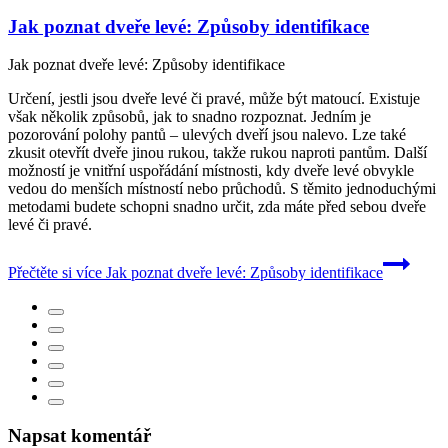
Jak poznat dveře levé: Způsoby identifikace
Jak poznat dveře levé: Způsoby identifikace
Určení, jestli jsou dveře levé či pravé, může být matoucí. Existuje
však několik způsobů, jak to snadno rozpoznat. Jedním je
pozorování polohy pantů – ulevých dveří jsou nalevo. Lze také
zkusit otevřít dveře jinou rukou, takže rukou naproti pantům. Další
možností je vnitřní uspořádání místnosti, kdy dveře levé obvykle
vedou do menších místností nebo průchodů. S těmito jednoduchými
metodami budete schopni snadno určit, zda máte před sebou dveře
levé či pravé.
Přečtěte si více
Jak poznat dveře levé: Způsoby identifikace
Napsat komentář