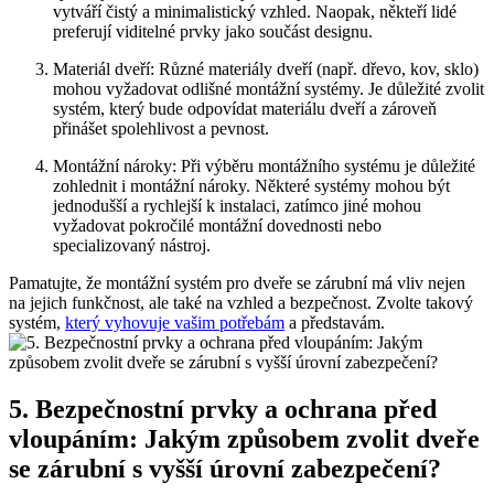
vytváří čistý a minimalistický vzhled. Naopak, někteří lidé
preferují viditelné prvky jako součást designu.
Materiál dveří: Různé materiály dveří (např. dřevo, kov, sklo)
mohou vyžadovat odlišné montážní systémy. Je důležité zvolit
systém, který bude odpovídat materiálu dveří a zároveň
přinášet spolehlivost a pevnost.
Montážní nároky: Při výběru montážního systému je důležité
zohlednit i montážní nároky. Některé systémy mohou být
jednodušší a rychlejší k instalaci, zatímco jiné mohou
vyžadovat pokročilé montážní dovednosti nebo
specializovaný nástroj.
Pamatujte, že montážní systém pro dveře se zárubní má vliv nejen
na jejich funkčnost, ale také na vzhled a bezpečnost. Zvolte takový
systém,
který vyhovuje vašim potřebám
a představám.
5. Bezpečnostní prvky a ochrana před
vloupáním: Jakým způsobem zvolit dveře
se zárubní s vyšší úrovní zabezpečení?