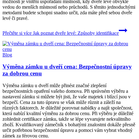
možností je vnitřní uspořádání místnosti, kdy dveře levé obvykle
vedou do menších místností nebo průchodů. S těmito jednoduchými
metodami budete schopni snadno určit, zda máte před sebou dveře
levé či pravé.
Přečtěte si více
Jak poznat dveře levé: Způsoby identifikace
Blog
Výměna zámku u dveří cena: Bezpečnostní úpravy
za dobrou cenu
Výměna zámku u dveří může přinést značné zlepšení
bezpečnostních opatření vašeho domova. Při správném výběru a
nastavení zámku si můžete být jisti, že vaše majetek i blízcí jsou v
bezpečí. Cena za tuto úpravu se však může různit a záleží na
různých faktorech. Je důležité porovnat nabídky a najít společnost,
která nabízí kvalitní výměnu za dobrou cenu. Při výběru je důležité
zohlednit certifikace zámku, takže se lépe vyvarujete nekvalitního
zboží. Kvalifikovaný zámečník s bohatými znalostmi dokáže přesně
určit potřebnou bezpečnostní úpravu a pomoci vám vybrat vhodný
zámek za férovou cenu.