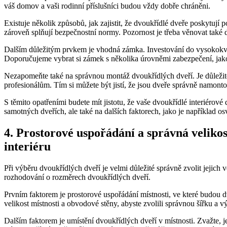
váš domov a vaši rodinní příslušníci budou vždy dobře chráněni.
Existuje několik způsobů, jak zajistit, že dvoukřídlé dveře poskytují
zároveň splňují bezpečnostní normy. Pozornost je třeba věnovat také 
Dalším důležitým prvkem je vhodná zámka. Investování do vysokokval
Doporučujeme vybrat si zámek s několika úrovněmi zabezpečení, jak
Nezapomeňte také na správnou montáž dvoukřídlých dveří. Je důležité,
profesionálům. Tím si můžete být jistí, že jsou dveře správně namont
S těmito opatřeními budete mít jistotu, že vaše dvoukřídlé interiéro
samotných dveřích, ale také na dalších faktorech, jako je například 
4. Prostorové uspořádání a správná velikos
interiéru
Při výběru dvoukřídlých dveří je velmi důležité správně zvolit jejich v
rozhodování o rozměrech dvoukřídlých dveří.
Prvním faktorem je prostorové uspořádání místnosti, ve které budou dv
velikost místnosti a obvodové stěny, abyste zvolili správnou šířku a 
Dalším faktorem je umístění dvoukřídlých dveří v místnosti. Zvažte, je