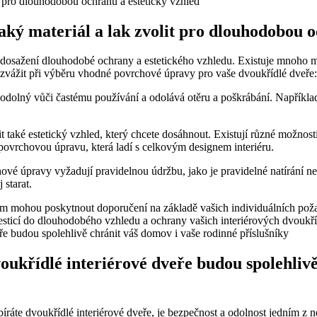
ý materiál a lak zvolit pro dlouhodobou o
osažení dlouhodobé ochrany a estetického vzhledu. Existuje mnoho mate
li zvážit při výběru vhodné povrchové úpravy pro vaše dvoukřídlé dveře:
ý je odolný vůči častému používání a odolává otěru a poškrábání. Napří
t také estetický vzhled, který chcete dosáhnout. Existují různé možnos
ovrchovou úpravu, která ladí s celkovým designem interiéru.
vé úpravy vyžadují pravidelnou údržbu, jako je pravidelné natírání nebo
starat.
ám mohou poskytnout doporučení na základě vašich individuálních pož
ticí do dlouhodobého vzhledu a ochrany vašich interiérových dvoukří
dvoukřídlé interiérové dveře budou spolehliv
 dvoukřídlé interiérové dveře, je bezpečnost a odolnost jedním z nejdůl