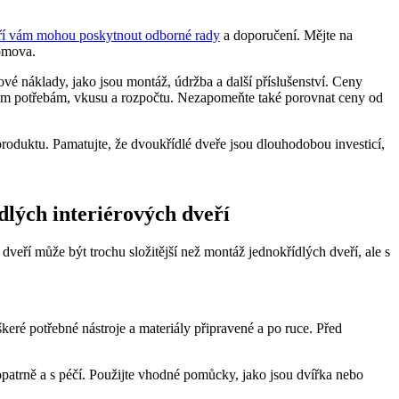
ří vám mohou poskytnout odborné rady
a doporučení. Mějte na
omova.
vé náklady, jako jsou montáž, údržba a další příslušenství. Ceny
vašim potřebám, vkusu a rozpočtu. Nezapomeňte také porovnat ceny od
produktu. Pamatujte, že dvoukřídlé dveře jsou dlouhodobou investicí,
dlých interiérových dveří
dveří může být trochu složitější než montáž jednokřídlých dveří, ale s
keré potřebné nástroje a materiály připravené a po ruce. Před
opatrně a s péčí. Použijte vhodné pomůcky, jako jsou dvířka nebo