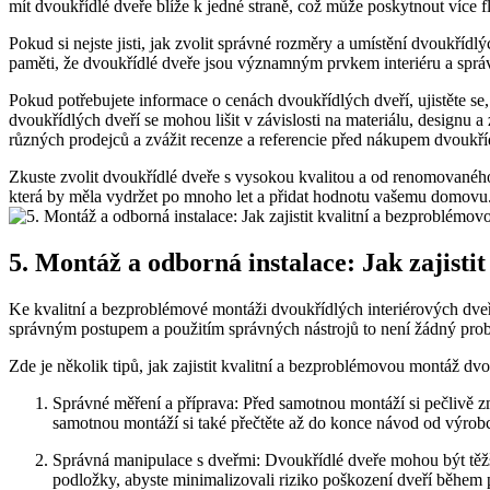
mít dvoukřídlé dveře blíže k jedné straně, což může poskytnout více fl
Pokud si nejste jisti, jak zvolit správné rozměry a umístění dvoukříd
paměti, že dvoukřídlé dveře jsou významným prvkem interiéru a spr
Pokud potřebujete informace o cenách dvoukřídlých dveří, ujistěte se
dvoukřídlých dveří se mohou lišit v závislosti na materiálu, designu
různých prodejců a zvážit recenze a referencie před nákupem dvoukří
Zkuste zvolit dvoukřídlé dveře s vysokou kvalitou a od renomovaného v
která by měla vydržet po mnoho let a přidat hodnotu vašemu domovu
5. Montáž a odborná instalace: Jak zajist
Ke kvalitní a bezproblémové montáži dvoukřídlých interiérových dveří 
správným postupem a použitím správných nástrojů to není žádný pro
Zde je několik tipů, jak zajistit kvalitní a bezproblémovou montáž dvo
Správné měření a příprava: Před samotnou montáží si pečlivě zm
samotnou montáží si také přečtěte až do konce návod od výrobc
Správná manipulace s dveřmi: Dvoukřídlé dveře mohou být těžší 
podložky, abyste minimalizovali riziko poškození dveří během