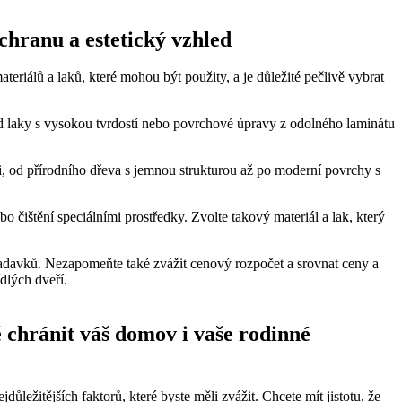
chranu a estetický vzhled
riálů a laků, které mohou být použity, a je důležité pečlivě vybrat
klad laky s vysokou tvrdostí nebo povrchové úpravy z odolného laminátu
ti, od přírodního dřeva s jemnou strukturou až po moderní povrchy s
 čištění speciálními prostředky. Zvolte takový materiál a lak, který
adavků. Nezapomeňte také zvážit cenový rozpočet a srovnat ceny a
dlých dveří.
ě chránit váš domov i vaše rodinné
ežitějších faktorů, které byste měli zvážit. Chcete mít jistotu, že