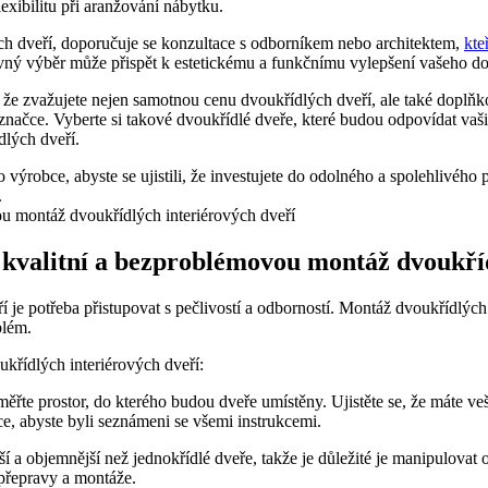
exibilitu při aranžování nábytku.
lých dveří, doporučuje se konzultace s odborníkem nebo architektem,
kte
ávný výběr může přispět k estetickému a funkčnímu vylepšení vašeho d
, že zvažujete nejen samotnou cenu dvoukřídlých dveří, ale také doplňko
 a značce. Vyberte si takové dvoukřídlé dveře, které budou odpovídat 
dlých dveří.
ýrobce, abyste se ujistili, že investujete do odolného a spolehlivého 
.
it kvalitní a bezproblémovou montáž dvoukří
je potřeba přistupovat s pečlivostí a odborností. Montáž dvoukřídlých 
blém.
ukřídlých interiérových dveří:
ěřte prostor, do kterého budou dveře umístěny. Ujistěte se, že máte veš
e, abyste byli seznámeni se všemi instrukcemi.
a objemnější než jednokřídlé dveře, takže je důležité je manipulovat 
 přepravy a montáže.