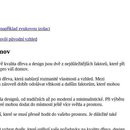
 například zvukovou izolaci
 svůj původní vzhled
omov
 kvalita dřeva a design jsou dvě z nejdůležitějších faktorů, které při
e pro váš domov.
dřeva, která nabízejí rozmanité vlastnosti a vzhled. Mezi
í a zároveň dobře odolávat vlhkosti a dalším faktorům, které mohou
kála designů, od tradičních až po moderní a minimalistické. Při výběru
ré mohou dodat do místnosti ještě více světla a prostoru.
í, které se musí přesně hodit do vašeho prostoru. Je důležité také
ybrat dveře, které splňují vaše požadavky na kvalitu dřeva, design