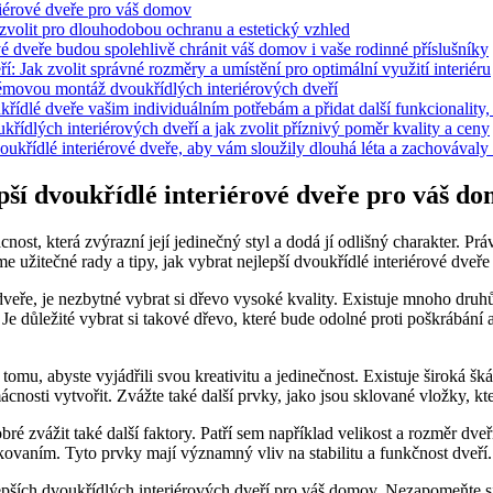
eriérové dveře pro váš domov
volit pro dlouhodobou ochranu a estetický vzhled
ové dveře budou spolehlivě chránit váš domov i vaše rodinné příslušníky
: Jak zvolit správné rozměry a umístění pro optimální využití interiéru
blémovou montáž dvoukřídlých interiérových dveří
řídlé dveře vašim individuálním potřebám a přidat další funkcionality,
křídlých interiérových dveří a jak zvolit příznivý poměr kvality a ceny
ukřídlé interiérové dveře, aby vám sloužily dlouhá léta a zachovávaly
epší dvoukřídlé interiérové dveře pro váš d
st, která zvýrazní její jedinečný styl a dodá jí odlišný charakter. Právě
 užitečné rady a tipy, jak vybrat nejlepší dvoukřídlé interiérové dveř
veře, je nezbytné vybrat si dřevo vysoké kvality. Existuje mnoho druhů 
 Je důležité vybrat si takové dřevo, které bude odolné proti poškrábán
 tomu, abyste vyjádřili svou kreativitu a jedinečnost. Existuje široká š
nosti vytvořit. Zvážte také další prvky, jako jsou sklované vložky, kte
bré zvážit také další faktory. Patří sem například velikost a rozměr dveř
kovaním. Tyto prvky mají významný vliv na stabilitu a funkčnost dveří.
ších dvoukřídlých interiérových dveří pro váš domov. Nezapomeňte si v