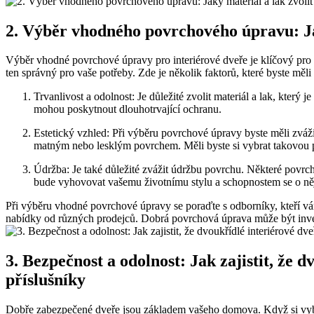
2. Výběr vhodného povrchového úpravu: Jak
Výběr vhodné povrchové úpravy pro interiérové dveře je klíčový pro d
ten správný pro vaše potřeby. Zde je několik faktorů, které byste mě
Trvanlivost a odolnost: Je důležité zvolit materiál a lak, kter
mohou poskytnout dlouhotrvající ochranu.
Estetický vzhled: Při výběru povrchové úpravy byste měli zváži
matným nebo lesklým povrchem. Měli byste si vybrat takovou p
Údržba: Je také důležité zvážit údržbu povrchu. Některé povrcho
bude vyhovovat vašemu životnímu stylu a schopnostem se o něj 
Při výběru vhodné povrchové úpravy se poraďte s odborníky, kteří v
nabídky od různých prodejců. Dobrá povrchová úprava může být inves
3. Bezpečnost a odolnost: Jak zajistit, že 
příslušníky
Dobře zabezpečené dveře jsou základem vašeho domova. Když si vybíráte