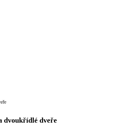
veře
a dvoukřídlé dveře