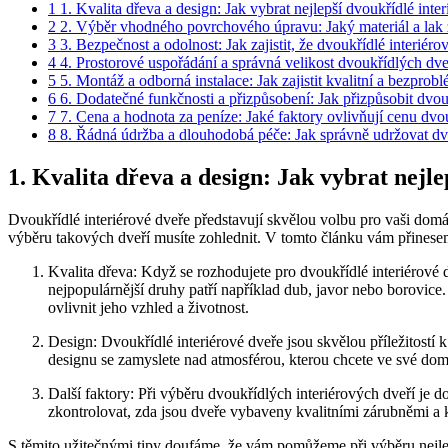
1
1. Kvalita dřeva a design: Jak vybrat nejlepší dvoukřídlé int
2
2. Výběr vhodného povrchového úpravu: Jaký materiál a lak z
3
3. Bezpečnost a odolnost: Jak zajistit, že dvoukřídlé interiér
4
4. Prostorové uspořádání a správná velikost dvoukřídlých dveří
5
5. Montáž a odborná instalace: Jak zajistit kvalitní a bezpro
6
6. Dodatečné funkčnosti a přizpůsobení: Jak přizpůsobit dvouk
7
7. Cena a hodnota za peníze: Jaké faktory ovlivňují cenu dvou
8
8. Řádná údržba a dlouhodobá péče: Jak správně udržovat dvo
1. Kvalita dřeva a design: Jak vybrat nejl
Dvoukřídlé interiérové dveře představují skvělou volbu pro vaši domácno
výběru takových dveří musíte zohlednit. V tomto článku vám přineseme
Kvalita dřeva: Když se rozhodujete pro dvoukřídlé interiérové d
nejpopulárnější druhy patří například dub, javor nebo borovice.
ovlivnit jeho vzhled a životnost.
Design: Dvoukřídlé interiérové dveře jsou skvělou příležitostí k
designu se zamyslete nad atmosférou, kterou chcete ve své domác
Další faktory: Při výběru dvoukřídlých interiérových dveří je do
zkontrolovat, zda jsou dveře vybaveny kvalitními zárubněmi a 
S těmito užitečnými tipy doufáme, že vám pomůžeme při výběru nejlep