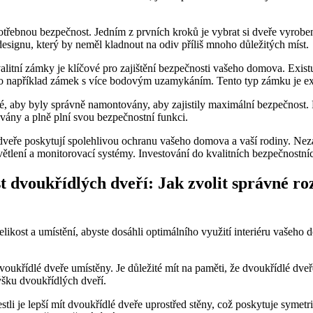
 potřebnou bezpečnost. Jedním z prvních kroků je vybrat si dveře vyrobe
designu, který by neměl kladnout na odiv příliš mnoho důležitých míst.
itní zámky je klíčové pro zajištění bezpečnosti vašeho domova. Exist
o například zámek s více bodovým uzamykáním. Tento typ zámku je ex
 aby byly správně namontovány, aby zajistily maximální bezpečnost. Pok
ovány a plně plní svou bezpečnostní funkci.
vé dveře poskytují spolehlivou ochranu vašeho domova a vaší rodiny. N
osvětlení a monitorovací systémy. Investování do kvalitních bezpečnost
t dvoukřídlých dveří: Jak zvolit správné ro
elikost a umístění, abyste dosáhli optimálního využití interiéru vašeho d
oukřídlé dveře umístěny. Je důležité mít na paměti, že dvoukřídlé dveř
výšku dvoukřídlých dveří.
stli je lepší mít dvoukřídlé dveře uprostřed stěny, což poskytuje symetr