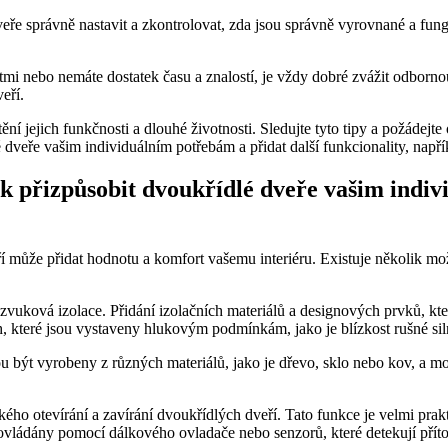
veře správně nastavit a zkontrolovat, zda jsou správně vyrovnané a fung
tmi nebo nemáte dostatek času a znalostí, je vždy dobré zvážit odborno
eří.
ní jejich funkčnosti a dlouhé životnosti. Sledujte tyto tipy a požádejte 
ak přizpůsobit dvoukřídlé dveře vašim indiv
 může přidat hodnotu a komfort vašemu interiéru. Existuje několik mož
 zvuková izolace. Přidání izolačních materiálů a designových prvků, kt
ch, které jsou vystaveny hlukovým podmínkám, jako je blízkost rušné si
 být vyrobeny z různých materiálů, jako je dřevo, sklo nebo kov, a mo
kého otevírání a zavírání dvoukřídlých dveří. Tato funkce je velmi prakti
vládány pomocí dálkového ovladače nebo senzorů, které detekují přít