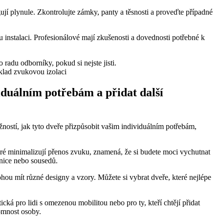
ují plynule. Zkontrolujte zámky, panty a těsnosti a proveďte případné
u instalaci. Profesionálové mají zkušenosti a dovednosti potřebné k
o radu odborníky, pokud si nejste jisti.
iduálním potřebám a přidat další
ností, jak tyto dveře přizpůsobit vašim individuálním potřebám,
eré minimalizují přenos zvuku, znamená, že si budete moci vychutnat
lnice nebo sousedů.
hou mít různé designy a vzory. Můžete si vybrat dveře, které nejlépe
cká pro lidi s omezenou mobilitou nebo pro ty, kteří chtějí přidat
omnost osoby.