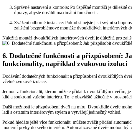
Správné nastavení a kontrola: Po úspěšné montáži je důležité d
úpravy, abyste dosáhli maximální funkčnosti.
Zvážení odborné instalace: Pokud si nejste jisti svými schopnos
zajištění bezproblémové montáže dvoukřídlých interiérových dv
Náležitá montáž dvoukřídlých interiérových dveří je důležitá pro zajiště
6. Dodatečné funkčnosti a přizpůsobení: J
funkcionality, například zvukovou izolaci
Dodávání dodatečných funkcionalit a přizpůsobení dvoukřídlých dveří
včetně zvukové izolace.
Jednou z funkcionalit, kterou můžete přidat k dvoukřídlým dveřím, je
klid a soukromí vašeho interiéru. To je obzvláště užitečné v prostorá
Další možností je přizpůsobení dveří na míru. Dvoukřídlé dveře mohou
ladí s ostatním interiérovým stylem a vytvářejí jedinečný vzhled.
Pokud hledáte ještě více funkcionalit, můžete zvážit přidání automatic
moderní prvky do svého interiéru. Automatizované dveře mohou být o