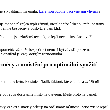
né z kvalitních materiálů,
které jsou odolné vůči vnějším vlivům
a
uje mnoho různých typů zámků, které nabízejí různou míru ochrany.
trémně bezpečný a poskytuje vám klid.
ud nejste zkušený technik, je lepší nechat instalaci dveří
ezapomeňte však, že bezpečnost nemusí být závislá pouze na
ních opatření je vždy dobrým rozhodnutím.
změry a umístění pro optimální využití
omu nebo bytu. Existuje několik faktorů, které je třeba zvážit při
e potřebují dostatečné místo na otevření. Mějte proto na paměti
ický vzhled a snadný přístup na obě strany místnosti, nebo zda je lepší