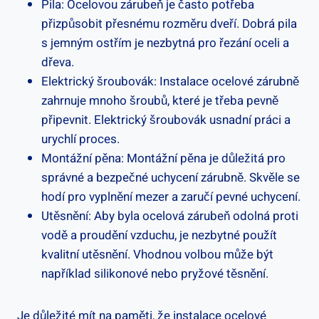
Pila: Ocelovou zárubeň je často potřeba
přizpůsobit přesnému rozměru dveří. Dobrá pila
s jemným ostřím je nezbytná pro řezání oceli a
dřeva.
Elektrický šroubovák: Instalace ocelové zárubně
zahrnuje mnoho šroubů, které je třeba pevně
připevnit. Elektrický šroubovák usnadní práci a
urychlí proces.
Montážní pěna: Montážní pěna je důležitá pro
správné a bezpečné uchycení zárubně. Skvěle se
hodí pro vyplnění mezer a zaručí pevné uchycení.
Utěsnění: Aby byla ocelová zárubeň odolná proti
vodě a proudění vzduchu, je nezbytné použít
kvalitní utěsnění. Vhodnou volbou může být
například silikonové nebo pryžové těsnění.
Je důležité mít na paměti, že instalace ocelové