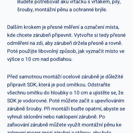
Budete potřebovat aku vrtačku s vrtákem, pily,
šrouby, montážní pěnu a ochranné brýle.
Dalším krokem je přesné měření a označení místa,
kde chcete zárubeň připevnit. Vytvořte si tedy přesné
odměření na zdi, aby zárubeň držela přesně a rovně.
Poté použijte libovolný způsob, jak vyznačit místo ve
výšce o 10 cm nad podlahou.
Před samotnou montáží ocelové zárubně je důležité
připravit SDK, která je pod omítkou. Odstraňte
všechnu omítku do hloubky o 10 cm a ujistěte se, že
SDK je vodorovné. Poté můžete začít s upevňováním
zárubně šrouby. Při montáži buďte opatrní, abyste se
vyhnuli sklonění nebo naklopení zárubně. Po
zafixování zárubně můžete využít montážní pěnu ke
zalepení mezer mezi zárubní a stěnou, aby byla