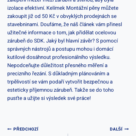
izolace efektivní. Kelímek Montážní pěny můžete
zakoupit již od 50 Kč v obvyklých prodejnách se
stavebninami. Doufáme, že náš článek vám přinesl
užitečné informace o tom, jak přidělat ocelovou
zárubeň do SDK. Jaký byl hlavní závěr? S pomocí
správných nástrojů a postupu mohou i domácí
kutilové dosáhnout profesionálního výsledku.
Nepodceňujte důležitost přesného měření a
precizního řezání. S důkladným plánováním a
trpělivostí se vám podaří vytvořit bezpečnou a
esteticky příjemnou zárubeň. Takže se do toho
pusťte a užijte si výsledek své práce!
Navigace
PŘEDCHOZÍ
DALŠÍ