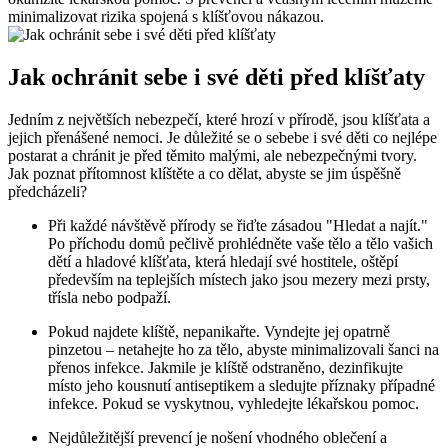
⁤minimalizovat rizika spojená s klíšťovou nákazou.
Jak ochránit sebe i své děti před klíšťaty
Jedním z‌ největších nebezpečí, které hrozí v přírodě, jsou klíšťata a
jejich přenášené nemoci. Je důležité se o sebebe i své děti co nejlépe
postarat a chránit je⁢ před​ těmito malými, ale nebezpečnými tvory.
Jak​ poznat přítomnost klíštěte a co dělat, abyste⁢ se jim úspěšně
předcházeli?
Při každé návštěvě ⁤přírody se řiďte zásadou "Hledat ‍a najít."
Po příchodu domů ⁢pečlivě prohlédněte vaše tělo a tělo vašich‌
dětí a hladové klíšťata, která hledají své hostitele, oštěpí
především na teplejších místech jako jsou mezery mezi​ prsty,
třísla nebo podpaží.
Pokud najdete klíště, nepanikařte. Vyndejte jej ⁤opatrně
pinzetou – netahejte ⁣ho za tělo, abyste minimalizovali šanci na
přenos infekce. Jakmile je klíště odstraněno, ‌dezinfikujte
místo jeho kousnutí antiseptikem⁣ a sledujte příznaky případné
⁢infekce.⁤ Pokud se vyskytnou, vyhledejte⁤ lékařskou pomoc.
Nejdůležitější prevencí je nošení vhodného oblečení a