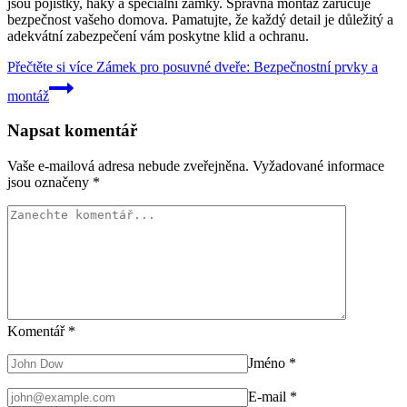
jsou pojistky, háky a speciální zámky. Správná montáž zaručuje
bezpečnost vašeho domova. Pamatujte, že každý detail je důležitý a
adekvátní zabezpečení vám poskytne klid a ochranu.
Přečtěte si více
Zámek pro posuvné dveře: Bezpečnostní prvky a
montáž
Napsat komentář
Vaše e-mailová adresa nebude zveřejněna.
Vyžadované informace
jsou označeny
*
Komentář
*
Jméno
*
E-mail
*