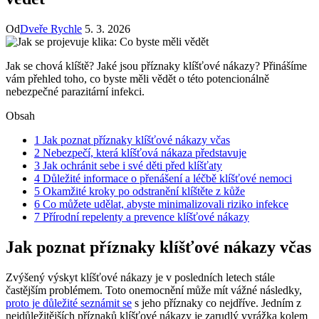
Od
Dveře Rychle
5. 3. 2026
Jak se chová klíště? Jaké jsou příznaky klíšťové⁤ nákazy? Přinášíme
vám přehled toho, co byste měli ‌vědět o této potencionálně
nebezpečné ⁢parazitární infekci.
Obsah
1
Jak poznat příznaky klíšťové nákazy včas
2
Nebezpečí, která klíšťová⁤ nákaza představuje
3
Jak ochránit sebe i své děti před klíšťaty
4
Důležité informace o přenášení a léčbě klíšťové nemoci
5
Okamžité kroky ‍po odstranění klíštěte ‌z kůže
6
Co ‌můžete udělat, abyste minimalizovali riziko infekce
7
Přírodní repelenty a prevence klíšťové nákazy
Jak poznat příznaky klíšťové nákazy včas
Zvýšený výskyt klíšťové nákazy je v ⁢posledních letech stále
častějším problémem.⁣ Toto onemocnění může mít​ vážné následky,
proto je​ důležité seznámit se
s jeho příznaky co nejdříve. Jedním⁤ z
nejdůležitějších příznaků klíšťové⁢ nákazy je zarudlý vyrážka kolem