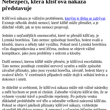
Nebezpečí, která klíšťová⁤ nákaza
představuje
Klíšťová nákaza je ​vážným‌ problémem,
kterým je třeba se zabývat
.
Existuje několik druhů nemocí, které klíště může přenášet, a​ je
důležité vědět, jak se tyto nemoci projevují.
Jedním z nejčastějších⁤ onemocnění, které se přenáší klíšťaty, je
Lymská borelióza. Tato ⁤nemoc způsobuje horečku, bolest svalů a
kloubů, únava a někdy⁣ také vyrážku. Pokud‌ není Lymská borelióza
včas diagnostikována ‌a není léčena, mohou se objevit ⁢vážné
komplikace, jako jsou problémy s srdcem a klouby.
Další nemocí, ⁢kterou klíště může přenést, je klíšťová encefalitida.
Tato nemoc postihuje ⁤centrální nervový systém a může způsobit
závažné příznaky, jako jsou vysoká horečka, závratě, bolesti hlavy a
svalové křeče. V extrémních případech‌ může dojít k selhání ledvin a
dokonce i smrti.
Je důležité si⁤ uvědomit, že klíšťová‌ nákaza může mít⁣ vážné následky
a‍ měli⁣ bychom se proti ní chránit. Zabraňte ⁢výskytu klíšťat tím, že se
vyhnete vysoké trávě a používáte repelenty. Po pobytu‍ venku
důkladně prohlédněte‌ své tělo a odstraňte veškerá nalezená ‍klíšťata.
Pokud se objeví jakékoli příznaky klíšťové nákazy, vyhledejte
okamžitě lékařskou pomoc. S⁢ prevencí a včasným léčením můžeme