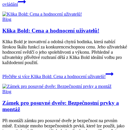
ovládání
Blog
Klika Bold: Cena a hodnocení uživatelů!
Klika Bold je inovativní a odolná chytrá hodinka, která nabízí
širokou škálu funkcí za konkurenceschopnou cenu. Jeho uživatelské
hodnocení svědčí o jeho spolehlivosti a výkonu. Přehledné a
uživatelsky přívětivé rozhraní dělá z Klika Bold ideální volbu pro
každodenní použití.
Přečtěte si více
Klika Bold: Cena a hodnocení uživatelů!
Blog
Zámek pro posuvné dveře: Bezpečnostní prvky a
montáž
Při montáži zámku pro posuvné dveře je bezpečnost na prvním
místě. Existuje mnoho bezpečnostních prvků, které lze použít, jako