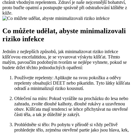
chránit vhodným repelentem. Zdraví ⁤je naše nejcennější bohatství,
proto buďte opatrní ⁤a postupujte správně při odstraňování klíštěte z
kůže.
Co ‌můžete udělat, abyste minimalizovali
riziko infekce
Jedním ​z nejlepších způsobů, jak minimalizovat riziko infekce
klíšťovou encefalitidou, je se⁤ vyvarovat výskytu ⁤klíšťat. Těmto
malým, pavoučím podobným tvorům se nejlépe vyhnete, pokud se
budete držet těchto jednoduchých opatření:
Používejte repelenty: ‍Aplikujte na svou pokožku a oděvy
repelenty obsahující DEET nebo pikaridin. Tyto látky klíšťata‌
odradí a⁣ minimalizují⁤ riziko kousnutí.
Oblečení ⁢na míru: Pokud vyrážíte na procházku do lesa nebo
zahradu, zvolte dlouhé ⁢kalhoty, dlouhé rukávy a ‌uzavřenou
obuv. Klíšťata mají‌ tendenci se lehce přichytávat na otevřené
části⁢ těla, a tak je ⁢důležité je ‌zakrýt.
Prohlédněte si tělo: Po pobytu v⁤ přírodě si vždy pečlivě
prohledejte tělo, zejména⁣ otevřené partie jako jsou hlava,⁤ krk,