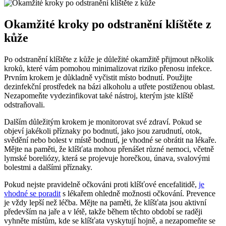
Okamžité kroky ‍po odstranění klíštěte ‌z
kůže
Po odstranění klíštěte‍ z kůže je důležité okamžitě přijmout několik
kroků, které vám pomohou minimalizovat⁢ riziko‌ přenosu infekce.
‍Prvním krokem je důkladně vyčistit místo bodnutí.⁤ Použijte
dezinfekční prostředek‍ na bázi ‍alkoholu a utřete postiženou⁢ oblast.⁤
Nezapomeňte vydezinfikovat také nástroj, kterým jste klíště
odstraňovali.
Dalším důležitým krokem ‍je monitorovat ​své zdraví. Pokud ‍se
objeví jakékoli příznaky po bodnutí, jako jsou zarudnutí, otok,
svědění nebo bolest v​ místě bodnutí, je vhodné se obrátit na lékaře.
Mějte na paměti, že klíšťata mohou přenášet různé nemoci, včetně
lymské boreliózy, která se projevuje horečkou, únava, ⁢svalovými
bolestmi a ​dalšími příznaky.
Pokud nejste pravidelně očkováni proti klíšťové encefalitidě,
je
vhodné⁢ se poradit
s⁣ lékařem ohledně možnosti očkování. Prevence
je vždy lepší než léčba. Mějte na paměti, že klíšťata jsou aktivní​
především na jaře‍ a v létě, takže během těchto období se raději
vyhněte místům, kde se ‍klíšťata vyskytují hojně, a nezapomeňte se