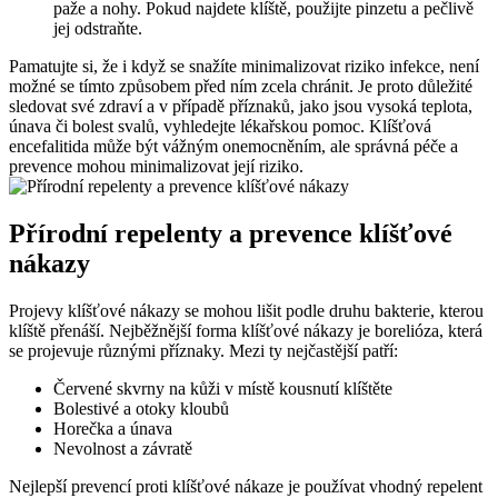
paže a nohy. Pokud najdete klíště, použijte pinzetu a ⁢pečlivě
jej odstraňte.
Pamatujte si, že i když se snažíte minimalizovat riziko infekce, není⁤
možné se tímto způsobem před ním zcela ⁣chránit. Je‍ proto důležité⁣
sledovat ‍své zdraví a v ⁤případě příznaků, jako jsou vysoká‌ teplota,
únava či bolest svalů, vyhledejte lékařskou​ pomoc. Klíšťová
encefalitida​ může být ⁤vážným onemocněním, ale správná péče a
⁣prevence mohou minimalizovat její riziko.
Přírodní repelenty a prevence klíšťové
nákazy
Projevy klíšťové nákazy se mohou lišit ⁣podle ‌druhu bakterie, kterou
klíště přenáší. Nejběžnější forma klíšťové nákazy je borelióza, která
se projevuje různými příznaky. Mezi ty nejčastější patří:
Červené skvrny na kůži v⁢ místě kousnutí klíštěte
Bolestivé a ‍otoky kloubů
Horečka a únava
Nevolnost a závratě
Nejlepší prevencí proti klíšťové nákaze je používat vhodný repelent‍