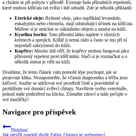
a chránit se při​ pobytu⁣ v přírodě. Existuje řada přírodních repelentů,
které mohou klíšťata‍ od⁣ zvířat i lidí odradit. Zde je několik příkladů:
Eterické oleje:
Bylinné oleje, jako například levandule,
eukalyptus nebo citronela, mají odstrašující účinek na klíšťata.
Můžete si je⁢ smíchat ⁣se základním olejem ⁣a nanést na kůži.
Kyselina boritá:
Tuto přírodní látku najdete v různých
krémech a ‌sprejích. Klíště ji nemá ‍rádo a často se mu při ní
nepodaří zahryznout do kůže.
Kopřivy:
Mnoho lidí věří, že kopřivy mohou⁤ fungovat jako⁤
přirozený‌ repelent proti klíšťatům. Stačí si je ⁣rozmačkat a o‌
několik ⁤minut je vtřít na kůži.
Doufáme, že tento článek vám pomohl lépe pochopit, ‌jak se
‌projevuje klika. Nezapomeňte, že včasná diagnostika a léčba jsou
klíčové. Snažte se udržovat své prostředí čisté a pravidelně si
prohlížejte‌ své domácí ​zvířecí chlupy. ‍Navštivte svého veterináře,‌
pokud máte podezření na klicku. Zůstaňte zdraví ‍a stále pečujte o
své mazlíčky!
Navigace pro příspěvek
Předchozí
Jak otevřít zaseklé dveře Fabia: Oprava se svépomocí