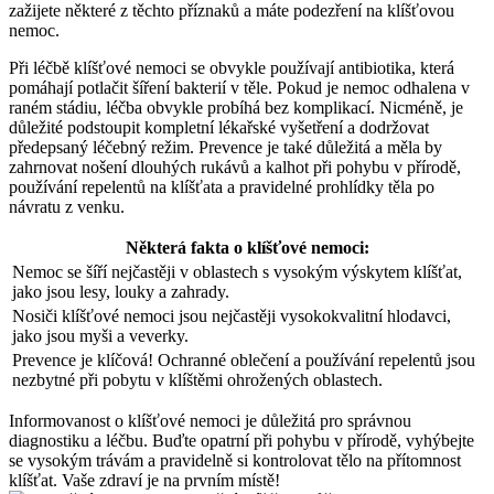
zažijete některé z těchto příznaků‍ a máte podezření na klíšťovou
nemoc.
Při léčbě⁢ klíšťové ⁣nemoci se obvykle používají ⁤antibiotika, která
pomáhají potlačit šíření bakterií v‍ těle. Pokud je nemoc odhalena v
raném stádiu, léčba obvykle ⁤probíhá bez‍ komplikací. Nicméně, je
‍důležité podstoupit kompletní lékařské vyšetření ⁤a⁤ dodržovat
předepsaný léčebný režim. Prevence je také důležitá a měla by
zahrnovat nošení dlouhých rukávů a kalhot při pohybu v přírodě,
používání⁢ repelentů na ‌klíšťata a pravidelné prohlídky těla po
návratu z venku.
Některá fakta‍ o klíšťové nemoci:
Nemoc se ⁣šíří nejčastěji v oblastech s vysokým výskytem klíšťat,
jako jsou lesy, louky a‌ zahrady.
Nosiči klíšťové ⁣nemoci jsou nejčastěji vysokokvalitní ‌hlodavci,
jako jsou myši a veverky.
Prevence je klíčová! Ochranné oblečení a používání repelentů jsou
nezbytné při pobytu v klíštěmi ohrožených⁤ oblastech.
Informovanost o klíšťové nemoci je důležitá pro správnou
diagnostiku a ⁣léčbu. ⁢Buďte opatrní při pohybu v přírodě, vyhýbejte
se vysokým trávám a pravidelně si kontrolovat tělo na přítomnost
klíšťat. Vaše zdraví je na prvním místě!