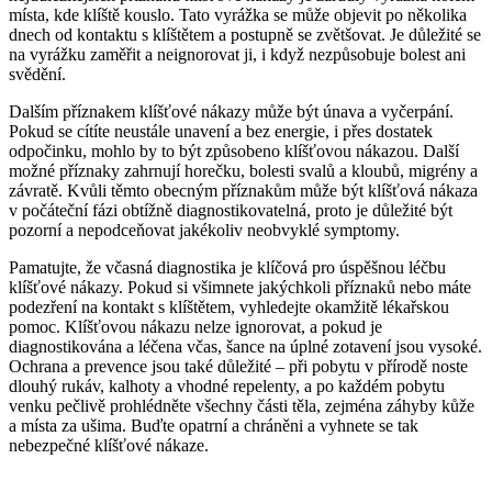
místa, kde klíště kouslo. Tato vyrážka se může objevit ⁢po několika
dnech od kontaktu s klíštětem a postupně se zvětšovat. Je důležité se
na vyrážku ‍zaměřit a neignorovat ji, i když‌ nezpůsobuje ‍bolest ani
svědění.
Dalším příznakem klíšťové nákazy může být únava‌ a vyčerpání.
Pokud se cítíte neustále unavení a bez energie, i přes dostatek ​
odpočinku, mohlo ‍by to⁣ být způsobeno klíšťovou nákazou. Další
možné příznaky zahrnují ‌horečku, bolesti svalů a kloubů, migrény a
závratě. Kvůli těmto ‍obecným​ příznakům může být klíšťová nákaza
v počáteční fázi‌ obtížně diagnostikovatelná, ⁤proto je důležité být
‌pozorní a nepodceňovat jakékoliv neobvyklé symptomy.
Pamatujte, že včasná diagnostika je klíčová pro úspěšnou léčbu
klíšťové nákazy. ⁣Pokud si všimnete jakýchkoli příznaků nebo máte
podezření na kontakt s klíštětem, vyhledejte okamžitě lékařskou⁤
pomoc. ‌Klíšťovou nákazu ⁤nelze ignorovat, a ⁤pokud je
diagnostikována a léčena včas, šance na ​úplné zotavení jsou⁤ vysoké.
Ochrana‌ a prevence jsou také důležité – při pobytu ‍v přírodě noste
dlouhý rukáv, kalhoty a ‌vhodné repelenty,​ a po každém pobytu
venku pečlivě prohlédněte všechny části těla, zejména‍ záhyby kůže
a⁤ místa ⁤za ​ušima. Buďte opatrní a ‌chráněni a vyhnete se tak
nebezpečné klíšťové‍ nákaze.