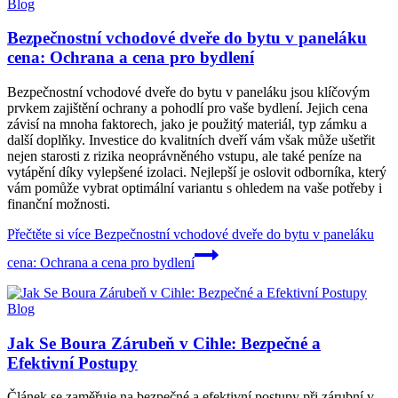
Blog
Bezpečnostní vchodové dveře do bytu v paneláku
cena: Ochrana a cena pro bydlení
Bezpečnostní vchodové dveře do bytu v paneláku jsou klíčovým
prvkem zajištění ochrany a pohodlí pro vaše bydlení. Jejich cena
závisí na mnoha faktorech, jako je použitý materiál, typ zámku a
další doplňky. Investice do kvalitních dveří vám však může ušetřit
nejen starosti z rizika neoprávněného vstupu, ale také peníze na
vytápění díky vylepšené izolaci. Nejlepší je oslovit odborníka, který
vám pomůže vybrat optimální variantu s ohledem na vaše potřeby i
finanční možnosti.
Přečtěte si více
Bezpečnostní vchodové dveře do bytu v paneláku
cena: Ochrana a cena pro bydlení
Blog
Jak Se Boura Zárubeň v Cihle: Bezpečné a
Efektivní Postupy
Článek se zaměřuje na bezpečné a efektivní postupy při zárubní v