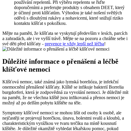
používání repelentů. Při výběru repelentu se řiďte
doporučeními⁣ a preferujte produkty s obsahem DEET, který
je účinný proti ⁣klíšťatům. Výhodou je také nošení světlých
oděvů s dlouhými rukávy a nohavicemi, které snižují riziko
kontaktu klíšťat s pokožkou.
Mějte na paměti, že klíšťata se vyskytují především v lesích, parcích
a zahradách, ale i ve⁢ vyšší trávě. Mějte ‌se na pozoru a chráňte ‌sebe i
své děti před klíšťaty -‌
prevence je vždy lepší než léčba
!
Důležité informace o přenášení a léčbě
klíšťové nemoci
Klíšťová nemoc, také známá jako lymská borelióza, je ⁢infekční ​
onemocnění přenášené klíšťaty. Klíště se infikuje bakterií Borrelia
burgdorferi, která je zodpovědná za vyvolání ‍nemoci. ‍Je důležité mít
na paměti, že ne všechna klíště jsou infikovaná a přenos nemoci je
možný až‍ po delším ⁢pobytu klíštěte na těle. ‌
Symptomy klíšťové nemoci se mohou lišit od osoby k osobě, ale
nejčastěji se projevují horečkou,⁤ únava, bolestmi svalů a kloubů, a
charakteristickým vyrážkou ve tvaru terčíku na místě kousnutí
klíštěte. Je důležité okamžitě vyhledat lékařskou pomoc, pokud