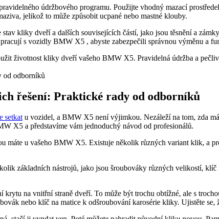
o pravidelného údržbového programu. Použijte vhodný mazací prostředek, k
ví maziva, ⁣jelikož to může ‍způsobit ucpané nebo mastné klouby.
tav kliky dveří a dalších ⁢souvisejících částí, jako jsou těsnění a zámky.
 pracují s vozidly⁣ BMW X5 , abyste zabezpečili správnou výměnu ⁣a ⁢fun
žit životnost kliky dveří vašeho BMW X5. Pravidelná údržba a⁢ pečlivost
ejich řešení: Praktické ⁢rady od odborníků
e setkat
u vozidel, a BMW X5 není ‍výjimkou. Nezáleží‍ na tom, zda máte
 ⁣BMW X5 a představíme ⁢vám jednoduchý návod od ⁢profesionálů.
kterou máte u vašeho BMW X5. Existuje několik různých⁣ variant klik, ‌a p
kolik základních nástrojů, jako jsou šroubováky různých velikostí,⁢ klíč 
krytu na vnitřní straně dveří. To může být trochu obtížné, ale s trochou 
bovák nebo klíč na matice k odšroubování karosérie kliky. Ujistěte se, ž
, stačí ji​ vyndat ven. Poté můžete nahradit původní kliku novou.⁤ Pamatu