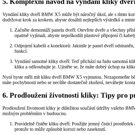
5. Komplexní návod‌ na vyndání kliky dve
Vyndání kliky dveří BMW X5 může být ⁢náročný úkol, ale s tímto‍ komp
⁢dodržovat krok za krokem, ⁤abyste dosáhli nejlepších⁤ výsledků a minim
Začněte demontáží‌ panelu dveří: Otevřete dveře a všechny příslu
opatrně‍ vyjímali, abyste nepoškodili plastové připojení či kabel
Odpojení kabelů a konektorů: Jakmile je panel dveří odstraněn,⁤
funkcí.
Vyndání samotné kliky dveří: Teď přichází na řadu samotná klik
kliku a odšroubujte je.‍ Ujistěte se, že máte dobrý úchop na kliku
Nyní ⁣byste⁤ měli mít kliku dveří BMW ‌X5 vyjmutou. Nezapomeňte během
máte pochybnosti nebo se⁣ necítíte dostatečně zkušení, neváhejte kont
6. Prodloužení životnosti kliky: Tipy ⁣pro
Prodloužení životnosti kliky je důležitou součástí údržby ‍vašeho BMW
možným problémům v budoucnu.
Pravidelně čistěte kliku dveří: ⁣Použijte​ jemný čisticí‍ prostřed
protože to může způsobit korozi nebo zaseknutí.