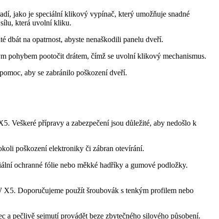
adí, jako je speciální klikový vypínač, který ​umožňuje snadné
ílu, která uvolní kliku.
ité dbát na opatrnost, abyste nenaškodili panelu dveří.
jemným pohybem ‍pootočit drátem, čímž se uvolní klikový mechanismus.
u pomoc, aby se zabránilo poškození dveří.
⁣ Veškeré přípravy a zabezpečení jsou důležité, aby ⁢nedošlo ⁣k‌
oli poškození elektroniky či zábran otevírání.‌
ciální ochranné fólie ​nebo měkké hadříky a gumové⁤ podložky.
 BMW X5. Doporučujeme použít šroubovák s tenkým profilem nebo
vec a pečlivě sejmutí provádět beze zbytečného silového působení.