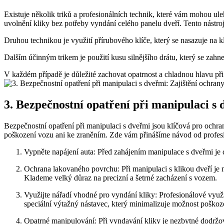
Existuje ‍několik triků a profesionálních technik, které vám mohou ule
uvolnění kliky bez potřeby vyndání celého panelu dveří. Tento nástroj⁣ 
Druhou⁣ technikou je využití přírubového klíče, který ‍se nasazuje​ na k
Dalším ​účinným trikem ⁢je použití kusu silnějšího drátu, ⁤který ​se z
V každém případě‍ je důležité zachovat opatrnost a chladnou hlavu při 
3. Bezpečnostní opatření při manipulaci s 
Bezpečnostní opatření při manipulaci s dveřmi jsou klíčová pro ​ochra
poškození vozu‍ ani ke zraněním.​ Zde vám přinášíme návod od profes
Vypněte​ napájení auta: Před zahájením manipulace s dveřmi je 
Ochrana‌ lakovaného⁤ povrchu: Při manipulaci s klikou ⁢dveří j
Klademe⁤ velký důraz na precizní a šetrné zacházení s vozem.
Využijte nářadí vhodné pro‍ vyndání kliky: Profesionálové vy
speciální⁢ výtažný nástavec, který minimalizuje možnost poškoz
Opatrné manipulování: Při vyndavání⁣ kliky je nezbytné dodržov