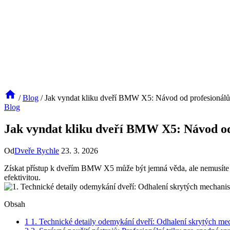
/
Blog
/
Jak vyndat kliku dveří BMW X5: Návod od profesionálů
Blog
Jak vyndat kliku dveří BMW X5: Návod od
Od
Dveře Rychle
23. 3. 2026
Získat přístup k dveřím ⁤BMW X5 může být jemná věda, ale nemusíte být
⁤efektivitou.
Obsah
1
1. Technické detaily odemykání dveří: Odhalení skrytých me