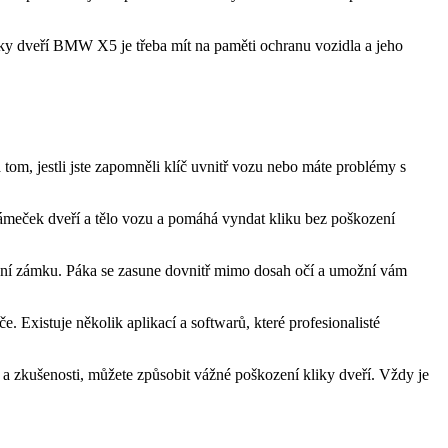
iky⁢ dveří BMW X5 ⁤je třeba mít na paměti ochranu vozidla a⁤ jeho
 tom, jestli jste zapomněli klíč uvnitř vozu nebo máte problémy s
ámeček dveří a ⁢tělo vozu a pomáhá vyndat ⁤kliku bez poškození‍
ození zámku. Páka se zasune dovnitř mimo dosah​ očí a umožní vám
 Existuje několik aplikací a ⁤softwarů, které profesionalisté
 a zkušenosti, můžete ​způsobit vážné poškození kliky⁢ dveří. Vždy je