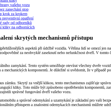
yndání kliky
ochrany vašeho vozu
 bez zanechání stop
 krok za⁢ krokem
a preventivní opatření
cké ⁢rady od odborníků
í kliky⁣ na odbornících
halení skrytých mechanismů přístupu
řehlíženějších aspektů ⁣při údržbě vozidla. Většina lidí se omezí jen na
zodpovědné za neobvyklé zaseknutí nebo ​nefunkčnost dveří. V⁤ tomto 
lního zamykání. Tento⁢ systém⁢ umožňuje otevírat všechny dveře​ vozidl
h ⁢a ​mechanických komponentů. Je důležité si uvědomit, že v případě p
mku. Skrytý za⁢ vnější klikou,​ tento ⁣mechanismus ‍zajišťuje správn
ě fungující kliky. Toto může být způsobeno opotřebením komponentů, 
zajistili správné fungování dveří vašeho vozu.
o automobilu a správné odemykání ​a uzamykání je základní pro vaši be
ionálním přístupem a znalostmi odemykacích mechanismů ​můžete⁣ udržet 