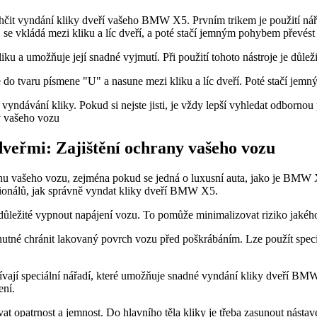
hčit vyndání kliky dveří vašeho BMW​ X5. Prvním trikem ⁤je ⁢použití nář
se vkládá mezi kliku a⁢ líc dveří, a poté stačí jemným ​pohybem převést s
liku a umožňuje její snadné⁣ vyjmutí. Při použití tohoto nástroje je důlež
ahne do tvaru písmene "U" a nasune mezi kliku a líc dveří.‌ Poté stačí 
‍vyndávání ⁣kliky. Pokud si nejste jisti, je vždy lepší vyhledat odborno
dveřmi: Zajištění​ ochrany vašeho vozu
nu vašeho vozu, zejména pokud se jedná o luxusní ​auta, jako je BMW X5.
ionálů, jak‌ správně vyndat kliky dveří BMW X5.
důležité vypnout napájení vozu. To pomůže minimalizovat riziko jakéhok
e nutné‌ chránit lakovaný povrch vozu před poškrábáním. Lze‌ použít spe
užívají speciální⁤ nářadí, které umožňuje snadné vyndání kliky dveří
ení.
at opatrnost a jemnost. Do hlavního těla kliky je třeba⁢ zasunout násta