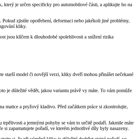
terý je určen⁣ specificky pro automobilové části, ⁢a aplikujte ho na
 Pokud ‍zjistíte⁢ opotřebení, deformaci nebo jakékoli jiné problémy, ​
gování‌ kliky.
 jsou klíčem ‌k⁣ dlouhodobé spolehlivosti a snížení rizika
 starší model či novější verzi, kliky dveří mohou přinášet nečekané
roto je ​důležité vědět, jakou variantu právě​ vy máte. ⁣To vám pomůže
na matice ‌a pryžový kladivo.​ Před začátkem práce si zkontrolujte,
trpělivosti‌ a jemnými pohyby se ‌vám ‌to určitě podaří.‍ Jakmile​ máte
e si zapamatujete pořadí,‌ ve kterém jednotlivé díly⁤ byly nasazeny.
jte si, že při výměně kliky je‍ důležité dodržet stejné pořadí, ve