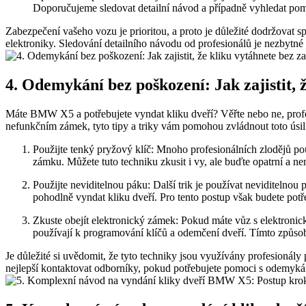
Doporučujeme sledovat detailní návod a‍ případně vyhledat pom
Zabezpečení vašeho vozu je​ prioritou, a proto je důležité ‍dodržovat 
elektroniky. Sledování detailního návodu od profesionálů je nezbytné
4. Odemykání bez⁣ poškození: Jak⁢ zajistit,
Máte BMW X5 a potřebujete vyndat kliku dveří? ⁢Věřte nebo ne, profesi
‌nefunkčním zámek, tyto tipy a triky ⁢vám pomohou zvládnout⁣ toto ⁢úsilí
Použijte tenký pryžový​ klíč: ⁢Mnoho profesionálních zlodějů po
zámku. Můžete tuto techniku zkusit i vy, ale buďte opatrní a n
Použijte neviditelnou páku: Další trik je používat neviditelno
pohodlně vyndat kliku dveří. Pro tento postup však​ budete potře
Zkuste obejít⁤ elektronický ⁣zámek: Pokud máte vůz s elektronic
používají k programování klíčů a odemčení dveří. Tímto způso
Je důležité si uvědomit, že tyto techniky jsou využívány profesionály 
‍nejlepší ⁤kontaktovat odborníky, pokud potřebujete pomoci ⁢s ‌ode