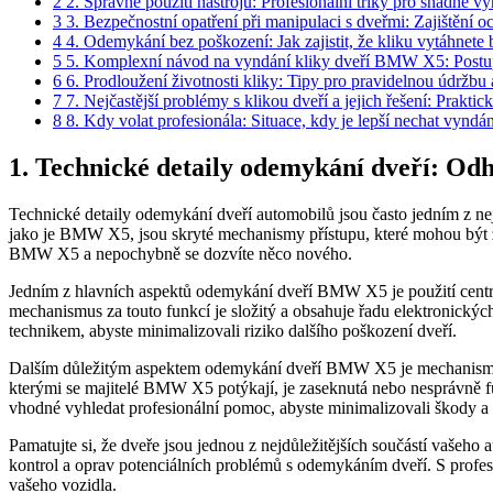
2
2. Správné‌ použití nástrojů: ⁣Profesionální‌ triky pro snadné v
3
3. Bezpečnostní opatření při manipulaci s dveřmi: Zajištění​ 
4
4. Odemykání bez⁣ poškození: Jak⁢ zajistit, že kliku vytáhnete
5
5. Komplexní návod‌ na vyndání kliky dveří BMW X5: Postup
6
6. Prodloužení životnosti kliky: Tipy ⁣pro pravidelnou údržbu 
7
7. Nejčastější problémy s ​klikou ⁣dveří a jejich řešení: Prakti
8
8. Kdy volat ‌profesionála: Situace, kdy je lepší nechat vyndán
1. Technické detaily odemykání dveří: Od
Technické detaily odemykání dveří automobilů jsou často jedním z⁢ nejp
jako je BMW X5, ​jsou skryté mechanismy přístupu, které mohou být 
BMW X5 a nepochybně se dozvíte​ něco nového.
Jedním z hlavních aspektů odemykání dveří BMW‍ X5 je použití ⁣centrá
mechanismus za touto funkcí je složitý a obsahuje řadu elektronickýc
technikem, abyste minimalizovali riziko dalšího poškození ⁣dveří.
Dalším důležitým aspektem odemykání dveří BMW X5 je mechanismus zá
kterými ‌se majitelé BMW X5 ‌potýkají, je zaseknutá nebo ⁤nesprávn
vhodné vyhledat profesionální pomoc, abyste minimalizovali škody⁣ a 
Pamatujte si, že dveře jsou jednou z nejdůležitějších součástí vašeh
kontrol a oprav⁤ potenciálních problémů s odemykáním dveří. S profes
vašeho vozidla.