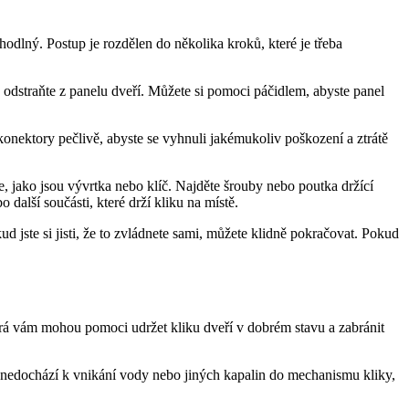
lný. Postup​ je rozdělen do několika⁣ kroků, které je třeba
​ odstraňte z panelu dveří. Můžete si pomoci páčidlem, abyste ‍panel⁤
nektory pečlivě, abyste se‍ vyhnuli jakémukoliv ⁤poškození ​a ztrátě
, jako jsou vývrtka‍ nebo klíč. Najděte šrouby nebo poutka držící
 další součásti, které drží‌ kliku na místě.
jste si jisti, že‌ to zvládnete ‍sami, můžete klidně pokračovat. Pokud
á‌ vám mohou pomoci ⁤udržet kliku dveří v ⁣dobrém ‍stavu a zabránit
e, že nedochází ⁢k vnikání vody nebo jiných kapalin do mechanismu kliky,