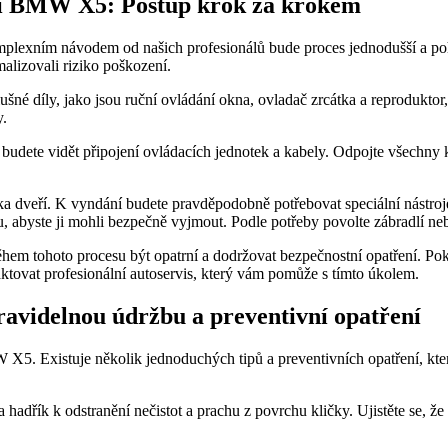
ří BMW X5: Postup krok za⁢ krokem
lexním ​návodem od​ našich profesionálů ⁢bude proces jednodušší a pohod
alizovali riziko ⁢poškození.
šné díly, jako jsou ruční ⁤ovládání okna, ovladač zrcátka a reproduktor,
y.
 budete vidět připojení ovládacích jednotek a kabely. Odpojte všechny ko
a⁤ dveří. K vyndání budete pravděpodobně potřebovat speciální nástroje
, abyste ji⁣ mohli bezpečně ⁤vyjmout. Podle potřeby povolte ‍zábradlí nebo
 tohoto procesu⁤ být opatrní a⁣ dodržovat bezpečnostní opatření. Pokud 
aktovat profesionální autoservis, který vám pomůže s tímto úkolem.
 pravidelnou údržbu a preventivní opatření
 X5. Existuje několik jednoduchých tipů a preventivních opatření, kter
ek ‍a hadřík ⁢k odstranění nečistot a prachu z povrchu‌ kličky. Ujistěte s