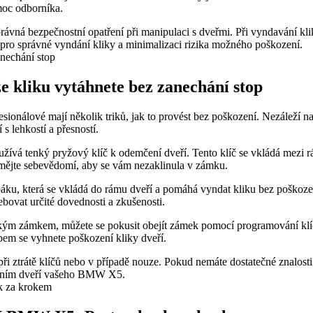
oc⁤ odborníka.
správná⁢ bezpečnostní opatření při manipulaci s dveřmi. Při vyndavání kl
 pro správné ⁣vyndání kliky a minimalizaci rizika možného poškození.
 že kliku vytáhnete bez zanechání stop
onálové mají několik triků, jak to ⁤provést bez poškození. Nezáleží na
 s lehkostí a přesností.
užívá tenký pryžový klíč ⁣k odemčení dveří. Tento​ klíč se vkládá mezi r
emějte sebevědomí, aby ‍se vám ‍nezaklinula v zámku.
u páku, která se ⁣vkládá do rámu dveří ⁢a pomáhá ‌vyndat kliku bez pošk
bovat určité dovednosti⁣ a zkušenosti.
kým zámkem, můžete ⁤se pokusit obejít zámek pomocí programování klíče.
bem se vyhnete poškození kliky dveří.
při ztrátě klíčů nebo v případě nouze.‍ Pokud nemáte dostatečné znalosti
mykáním dveří vašeho BMW X5.