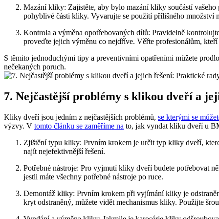
Mazání kliky: Zajistěte, aby ​bylo mazání kliky ​součástí vašeh
⁣pohyblivé části‍ kliky. ⁤Vyvarujte se použití přílišného ⁢množst
Kontrola a ⁣výměna opotřebovaných ⁣dílů: Pravidelně kontrolujte s
proveďte jejich výměnu co nejdříve. Věřte profesionálům, kteří​
S těmito jednoduchými tipy a‍ preventivními opatřeními můžete prodlou
nečekaných poruch.
7. Nejčastější problémy s ​klikou ⁣dveří a j
Kliky dveří jsou jedním z nejčastějších problémů,
se ⁣kterými ⁢se můžet
výzvy. V
tomto článku se zaměříme na
to, jak⁣ vyndat​ kliku dveří u
Zjištění ​typu​ kliky:⁤ Prvním ‍krokem je určit typ kliky dveří, 
najít nejefektivnější řešení.
Potřebné ⁣nástroje: Pro vyjmutí kliky dveří budete potřebovat ně
jestli máte všechny potřebné ⁢nástroje po ruce.
Demontáž ⁤kliky: Prvním krokem při vyjímání kliky je odstranění⁤ 
kryt odstraněný, ⁣můžete vidět mechanismus kliky.​ Použijte šrou
Vyndání a výměna kliky: Jakmile je karosérie kliky⁣ odšroubovaná