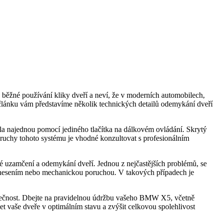
 běžné ⁤používání kliky dveří a ‍neví, že v moderních automobilech, ​
článku vám představíme několik technických detailů odemykání dveří
a‌ najednou pomocí jediného tlačítka na⁢ dálkovém ovládání. Skrytý
oruchy⁣ tohoto systému je vhodné konzultovat s profesionálním
é uzamčení a odemykání dveří. Jednou z nejčastějších problémů, se
zanesením nebo mechanickou poruchou. V takových případech je
zpečnost.⁢ Dbejte na ‌pravidelnou údržbu vašeho BMW X5, včetně
​vaše​ dveře v optimálním stavu a zvýšit ⁢celkovou spolehlivost