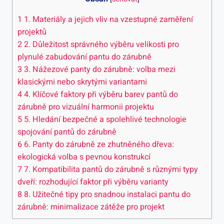
1
1. Materiály a jejich vliv na vzestupné zaměření
projektů
2
2. Důležitost správného výběru velikosti pro
plynulé zabudování pantu do zárubně
3
3. Nážezové panty do zárubně: volba mezi
klasickými nebo skrytými variantami
4
4. Klíčové faktory při výběru barev pantů do
zárubně pro vizuální harmonii projektu
5
5. Hledání bezpečné a spolehlivé technologie
spojování pantů do zárubně
6
6. Panty do zárubně ze zhutněného dřeva:
ekologická volba s pevnou konstrukcí
7
7. Kompatibilita pantů do zárubně s různými typy
dveří: rozhodující faktor při výběru varianty
8
8. Užitečné tipy pro snadnou instalaci pantu do
zárubně: minimalizace zátěže pro projekt