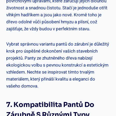
povrchovými úpravami, které zaručují jejich dlouhou
životnost a snadnou čistotu. Stačí je jednoduše otřít
vlhkým hadříkem a jsou jako nové. Kromě toho je
dřevo odolné vůči působení hmyzu a plísní, což
zajišťuje, že vždy budou v perfektním stavu.
Vybrat správnou variantu pantů do zárubní je důležitý
krok pro úspěšné dokončení vašich stavebních
projektů. Panty ze zhutněného dřeva nabízejí
ekologickou volbu s pevnou konstrukcí a estetickým
vzhledem. Nechte se inspirovat tímto trvalým
materiálem, který přináší kvalitu a eleganci do
vašeho domova.
7. Kompatibilita Pantů Do
Zárubně S Různými Typy