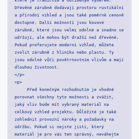
které je tradičním a oblíbeným výběrem. 
Dřevěné zárubně dodávají prostoru rustikální 
a přírodní vzhled a jsou také poměrně cenově 
dostupné. Další možností jsou kovové 
zárubně, které jsou velmi odolné a snadno se 
udržují, ale mohou být dražší než dřevěné. 
Pokud preferujete moderní vzhled, můžete 
zvolit zárubně z hliníku nebo plastu. Ty 
jsou odolné vůči povětrnostním vlivům a mají 
dlouhou životnost.

</p>

<p>

     Před konečným rozhodnutím je vhodné 
porovnat všechny tyto možnosti a zvážit, 
jaký vliv bude mít vybraný materiál na 
celkový vzhled projektu. Důležité je také 
zohlednit provozní nároky a požadavky na 
údržbu. Pokud si nejste jisti, který 
materiál je pro vás ten správný, neváhejte 