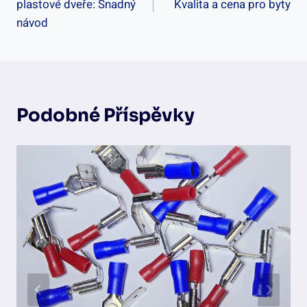
plastové dveře: Snadný
Kvalita a cena pro byty
Příspěvek
návod
Podobné Příspěvky