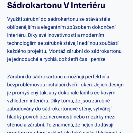
Sádrokartonu V Interiéru
Využití zárubní do sádrokartonu se stává stále
oblíbenějším a elegantním způsobem dokončení
interiéru. Díky své inovativnosti a moderním
technologiím se zárubně stávají nedílnou součástí
každého projektu. Montáž zárubní do sádrokartonu
je jednoduchá a rychlá, což šetří čas i peníze.
Zárubní do sádrokartonu umožňují perfektní a
bezproblémovou instalaci dveří i oken. Jejich design
je promyšlený tak, aby dokonale ladil s celkovým
vzhledem interiéru. Díky tomu, že jsou zárubně
zabudovány do sádrokartonové stěny, vytvářejí
hladký povrch bez nerovností nebo mezírky mezi
stěnou a zárubní. To znamená, že nejen dodávají
prostoru moderní vzhled, ale také snižují hlučnost a