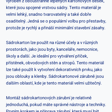
vyroben z oboustranně lepených kartonových desek,
které jsou spojené vrstvou sádry. Tento materiál je
velmi lehký, snadno tvarovatelný a také dobře
osaditelný. Jedná se o populární volbu pro přestavby,
protože je rychlý a přináší minimální stavební zásahy.
Sádrokarton lze použít na různé účely a v různých
prostorách, jako jsou byty, kanceláře, nemocnice,
školy a další. Je ideální pro vytváření příček,
přístěnek, obvodových stěn a stropů. Tento materiál
lze také použít k vytvoření dekorativních prvku, jako
jsou oblouky a klenby. Sádrokartonové zárubně jsou
dalším oblastí, kde je tento materiál velmi užitečný.
Montáž sádrokartonových zárubní je relativně
jednoduchá, pokud máte správné nástroje a techniky.
Prvním krokem je příprava zárubní, která musí být