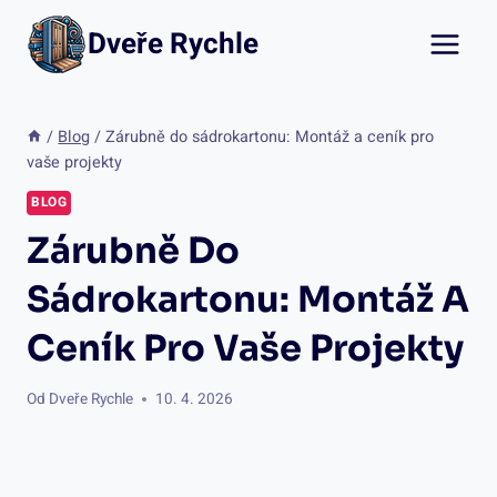
Přeskočit
Dveře Rychle
na
obsah
/
Blog
/
Zárubně do sádrokartonu: Montáž a ceník pro
vaše projekty
BLOG
Zárubně Do
Sádrokartonu: Montáž A
Ceník Pro Vaše Projekty
Od
Dveře Rychle
10. 4. 2026