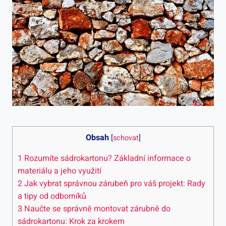
Obsah
[
schovat
]
1
Rozumíte sádrokartonu? Základní informace o
materiálu a jeho využití
2
Jak vybrat správnou zárubeň pro váš projekt: Rady
a tipy od odborníků
3
Naučte se správně montovat zárubně do
sádrokartonu: Krok za krokem