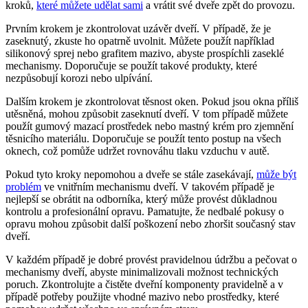
kroků,
které můžete udělat sami
a vrátit své dveře zpět do provozu.
Prvním krokem je zkontrolovat uzávěr dveří. V případě, že je
zaseknutý, zkuste ho opatrně uvolnit. Můžete použít například
silikonový sprej nebo grafitem mazivo, abyste prospíchli zaseklé
mechanismy. Doporučuje se použít takové produkty, které
nezpůsobují korozi nebo ulpívání.
Dalším krokem je zkontrolovat těsnost oken. Pokud jsou okna příliš
utěsněná, mohou způsobit zaseknutí dveří. V tom případě můžete
použít gumový mazací prostředek nebo mastný krém pro zjemnění
těsnicího materiálu. Doporučuje se použít tento postup na všech
oknech, což pomůže udržet rovnováhu tlaku vzduchu v autě.
Pokud tyto kroky nepomohou a dveře se stále zasekávají,
může být
problém
ve vnitřním mechanismu dveří. V takovém případě je
nejlepší se obrátit na odborníka, který může provést důkladnou
kontrolu a profesionální opravu. Pamatujte, že nedbalé pokusy o
opravu mohou způsobit další poškození nebo zhoršit současný stav
dveří.
V každém případě je dobré provést pravidelnou údržbu a pečovat o
mechanismy dveří, abyste minimalizovali možnost technických
poruch. Zkontrolujte a čistěte dveřní komponenty pravidelně a v
případě potřeby použijte vhodné mazivo nebo prostředky, které