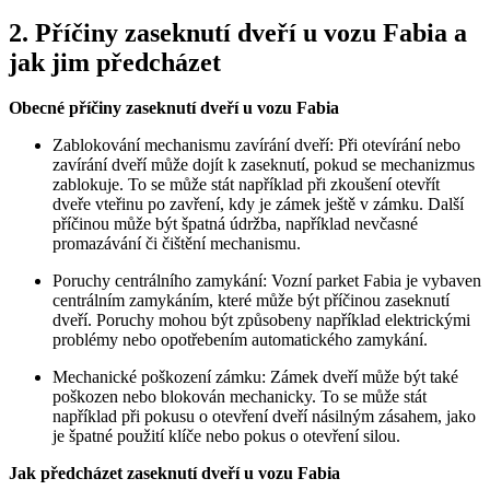
2. Příčiny zaseknutí dveří u vozu Fabia a
jak jim předcházet
Obecné příčiny zaseknutí dveří u vozu Fabia
Zablokování mechanismu zavírání dveří: Při otevírání nebo
zavírání dveří může dojít k zaseknutí, pokud se mechanizmus
zablokuje. To se může stát například při zkoušení otevřít
dveře vteřinu po zavření, kdy je zámek ještě v zámku. Další
příčinou může být špatná údržba, například nevčasné
promazávání či čištění mechanismu.
Poruchy centrálního zamykání: Vozní parket Fabia je vybaven
centrálním zamykáním, které může být příčinou zaseknutí
dveří. Poruchy mohou být způsobeny například elektrickými
problémy nebo opotřebením automatického zamykání.
Mechanické poškození zámku: Zámek dveří může být také
poškozen nebo blokován mechanicky. To se může stát
například při pokusu o otevření dveří násilným zásahem, jako
je špatné použití klíče nebo pokus o otevření silou.
Jak předcházet zaseknutí dveří u vozu Fabia