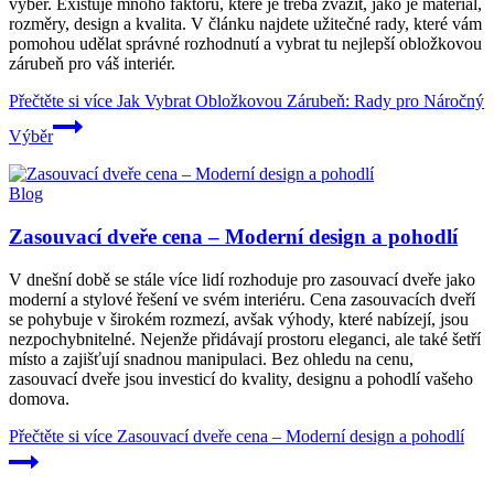
výběr. Existuje mnoho faktorů, které je třeba zvážit, jako je materiál,
rozměry, design a kvalita. V článku najdete užitečné rady, které vám
pomohou udělat správné rozhodnutí a vybrat tu nejlepší obložkovou
zárubeň pro váš interiér.
Přečtěte si více
Jak Vybrat Obložkovou Zárubeň: Rady pro Náročný
Výběr
Blog
Zasouvací dveře cena – Moderní design a pohodlí
V dnešní době se stále více lidí rozhoduje pro zasouvací dveře jako
moderní a stylové řešení ve svém interiéru. Cena zasouvacích dveří
se pohybuje v širokém rozmezí, avšak výhody, které nabízejí, jsou
nezpochybnitelné. Nejenže přidávají prostoru eleganci, ale také šetří
místo a zajišťují snadnou manipulaci. Bez ohledu na cenu,
zasouvací dveře jsou investicí do kvality, designu a pohodlí vašeho
domova.
Přečtěte si více
Zasouvací dveře cena – Moderní design a pohodlí