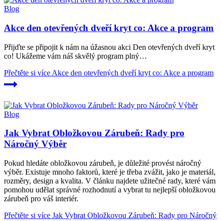
Blog
Akce den otevřených dveří kryt co: Akce a program
Přijďte se připojit k nám na úžasnou akci Den otevřených dveří kryt
co! Ukážeme vám náš skvělý program plný…
Přečtěte si více
Akce den otevřených dveří kryt co: Akce a program
Blog
Jak Vybrat Obložkovou Zárubeň: Rady pro
Náročný Výběr
Pokud hledáte obložkovou zárubeň, je důležité provést náročný
výběr. Existuje mnoho faktorů, které je třeba zvážit, jako je materiál,
rozměry, design a kvalita. V článku najdete užitečné rady, které vám
pomohou udělat správné rozhodnutí a vybrat tu nejlepší obložkovou
zárubeň pro váš interiér.
Přečtěte si více
Jak Vybrat Obložkovou Zárubeň: Rady pro Náročný