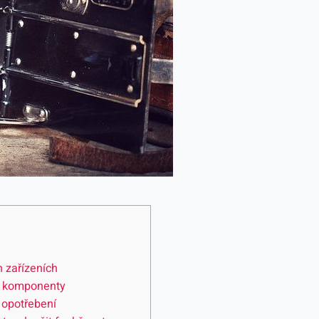
h zařízeních
vé komponenty
 ​opotřebení