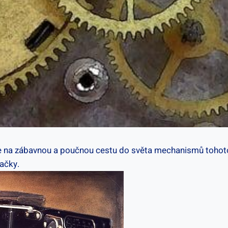
 se ⁣na ‍zábavnou a poučnou⁤ cestu⁤ do světa ⁤mechanismů ‍toho
ačky.