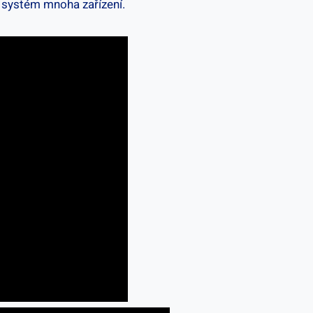
systém ⁣mnoha zařízení.