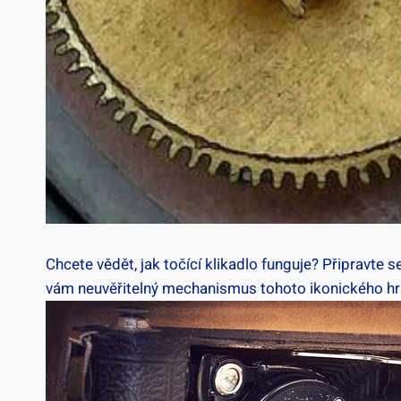
Chcete vědět, ‌jak​ točící klikadlo funguje? Připravte‍
vám ‍neuvěřitelný ‍mechanismus ⁤tohoto ikonického hr