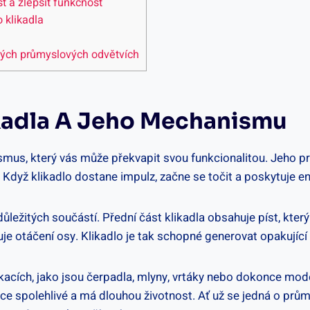
st a zlepšit funkčnost
 klikadla
ůzných průmyslových odvětvích
ikadla A ⁣jeho Mechanismu
smus,‍ který ​vás může překvapit⁣ svou funkcionalitou. Jeho pr
a. Když klikadlo‍ dostane impulz, ​začne se⁣ točit ‍a poskytuje 
ežitých součástí. Přední část klikadla obsahuje píst, který vyt
je otáčení osy.⁢ Klikadlo⁤ je tak schopné generovat opakující s
likacích, jako jsou čerpadla, mlyny, vrtáky ‌nebo dokonce mod
e ‌spolehlivé​ a ‌má ⁢dlouhou životnost. Ať ​už‍ se jedná o průmy