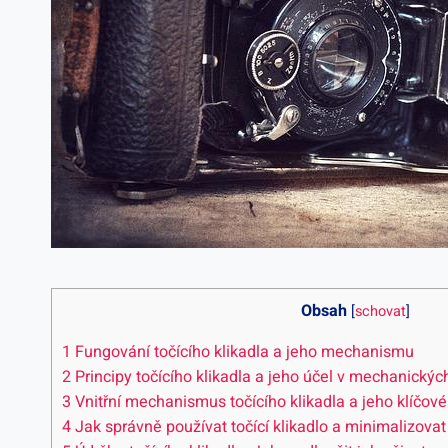
Obsah
[
schovat
]
1
Fungování ⁤točícího klikadla a ⁣jeho mechanismu
2
Principy točícího ‌klikadla a jeho​ účel v mechanickýc
3
Vnitřní ⁢mechanismus točícího klikadla⁤ a jeho klíčo
4
Jak správně používat točící klikadlo a minimalizovat