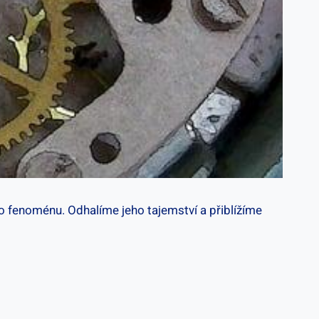
to fenoménu.⁤ Odhalíme jeho‌ tajemství a ​přiblížíme