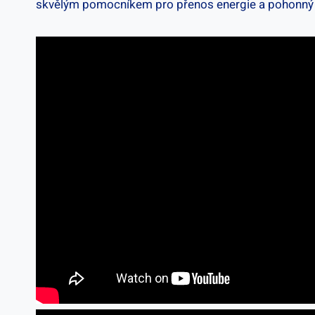
skvělým pomocníkem pro⁤ přenos energie a pohonný 