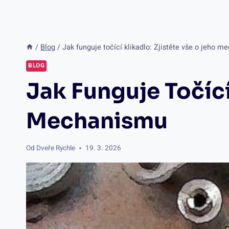
/
Blog
/
Jak funguje točící klikadlo: Zjistěte vše o jeho 
BLOG
Jak Funguje Točící
Mechanismu
Od
Dveře Rychle
19. 3. 2026