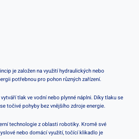
incip je založen na využití hydraulických‍ nebo
energii potřebnou pro pohon ‌různých zařízení.
váří ⁢tlak​ ve vodní⁤ nebo plynné náplni. ⁢Díky tlaku se
e⁢ točivé ‌pohyby⁤ bez vnějšího ‍zdroje ⁢energie.
erní technologie z oblasti robotiky. Kromě své ​
slové ‌nebo ‍domácí využití, točící klikadlo ⁣je