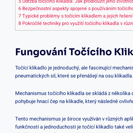
5
Údržba ‍točícího klikadla: Jak prodloužit ⁤jeho‍ životno
6
Bezpečnostní aspekty‍ spojené s používáním točícího
7
Typické problémy s točícím klikadlem a jejich řešení
8
Pokročilé techniky pro využití ‌točícího klikadla v r
Fungování ⁤točícího Kl
Točící klikadlo​ je jednoduchý, ale fascinující mechani
pneumatických sil, ⁤které se‌ přenášejí na osu ​klikadl
Mechanismus točícího klikadla⁤ se skládá z několika důl
pohybuje ‍hnací čep na klikadle, ⁤který následně ovlivňu
Tento ⁤mechanismus⁢ je široce využíván ⁤v ⁤různých⁢ ap
funkčnosti a jednoduchosti je točící klikadlo⁢ také velic