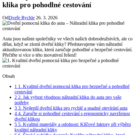
klika pro pohodlné cestování
Od
Dveře Rychle
26. 3. 2026
Auta jsou našimi společníky ve všech našich dobrodružstvích, ale co
dělat, když se zlomí dveřní kliky? Představujeme vám náhradní
aktualizovanou kliku, která zaručuje pohodlné‌ a ​bezpečné cestování.
Přečtěte si více o této inovativní řešení!
Obsah
1
1. Kvalitní dveřní pomocná klika pro bezpečné a pohodlné
cestování
2
2. Jak ⁣vybrat vhodnou náhradní kliku do auta ​pro vaše
potřeby
3
3. Nejlepší dveřní ​klika pro rychlé a snadné otevírání auta
4
4. Zaručte ‍si pohodlné cestování s ‌ergonomicky navrženou
dveřní klikou
5
5. Kvalitní materiály a odolnost: Klíčové faktory při výběru
kvalitní náhradní kliky