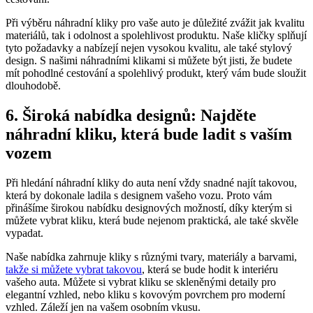
Při výběru náhradní kliky pro vaše auto⁢ je důležité zvážit jak kvalitu
materiálů, tak i odolnost a spolehlivost produktu. Naše kličky splňují
tyto požadavky a nabízejí nejen vysokou kvalitu, ale také stylový
design. S našimi náhradními klikami si můžete‍ být jisti, že budete
mít‍ pohodlné cestování a spolehlivý produkt, ​který vám bude​ sloužit
dlouhodobě.
6. Široká nabídka designů: Najděte
náhradní kliku, která bude ladit s vaším
vozem
Při hledání náhradní kliky do auta není vždy snadné‌ najít takovou,
která by dokonale ladila s designem⁤ vašeho vozu. Proto vám
přinášíme širokou nabídku designových možností,⁣ díky kterým si ​
můžete vybrat kliku, která bude ⁤nejenom praktická, ale také skvěle
vypadat.
Naše nabídka zahrnuje kliky s různými tvary, materiály a barvami,
takže si můžete vybrat takovou
, která ⁢se bude hodit k interiéru
vašeho auta. Můžete si ⁢vybrat kliku se skleněnými detaily pro
elegantní vzhled, nebo kliku s kovovým⁤ povrchem pro moderní
vzhled. Záleží jen​ na vašem osobním vkusu.