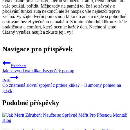
řada⁤ dalšího příslušenství, kterou si můžete ‍k autu, třeba přesně pro
vaše použití, pořídit. ‌Mějte tedy⁣ na paměti to,​ že i se závody ‍o
přidávání funkcí auta nekončí, ale ‍že naopak vše nejhezčí teprve
začíná. Využijte ⁢dveřní pomocnou kliku ⁢do auta a užijte si pohodlné
cestování bez zbytečného namáhání.‌ S touto náhradní ⁤klikou získáte
praktičnost a‍ comfort, který oceníte ​každý den. Nechte si tento
úžasný vynález neujít a zkuste jej i vy!
Navigace pro příspěvek
Předchozí
Jak se vyndává klika: Bezpečný postup
Další
Co znamená slovní spojení z prdele klika? – Humorný pohled na
jazyk
Podobné příspěvky
Blog