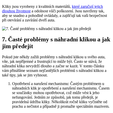
Kliky jsou vyrobeny z kvalitních materiálů,
které zaručují jejich
dlouhou životnost
a odolnost vůči⁢ poškození. Jsou navrženy tak,
aby se snadno a pohodlně ovládaly, a zajišťují tak vaši bezpečnost ​
při otevírání a zavírání dveří auta.
7. Časté problémy s náhradní klikou a jak
jim předejít
Pokud jste někdy zažili problémy s náhradní klikou u svého auta,
víte, jak nepříjemné a frustrující to může být. Často se stává, že
náhradní klika nevydrží dlouho a začne se kazit.‍ V‍ tomto článku
vám přinášíme seznam‍ nejčastějších⁢ problémů s náhradní klikou a
také tipy, jak se jim vyhnout.
Opotřebení a narušení mechanismu: Častým problémem u
náhradních klik je opotřebení a narušení mechanismu. Časem
se součástky mohou opotřebovat, což může‍ vést k jeho
nefungování.‍ Jedním⁢ ze způsobů, jak tomu předejít, je
pravidelná údržba kliky. Několikrát ročně⁣ kliku vyčistěte od
prachu ‌a nečistot a případně ji promažte speciálním mazivem.