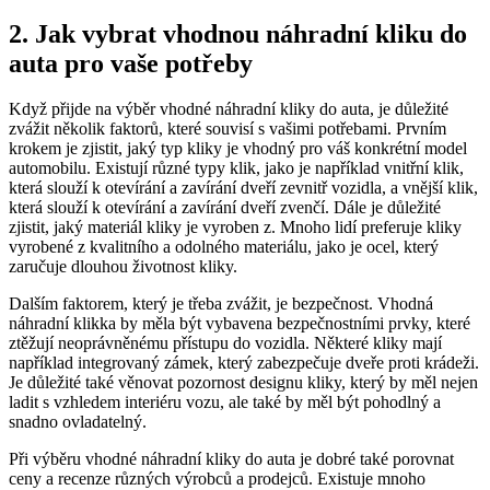
2. Jak ⁣vybrat vhodnou náhradní kliku do
auta ​pro vaše potřeby
Když ⁤přijde na výběr vhodné náhradní⁢ kliky do auta, je důležité
zvážit několik faktorů, které souvisí s vašimi potřebami. Prvním
krokem je zjistit, jaký typ kliky je vhodný ​pro‍ váš konkrétní model
automobilu. Existují různé typy klik, jako je například vnitřní klik,
která slouží k otevírání a zavírání dveří zevnitř vozidla, a vnější klik,⁢
která slouží k otevírání a zavírání dveří ⁣zvenčí. ⁢Dále je důležité
zjistit, jaký materiál kliky je vyroben z. Mnoho lidí preferuje kliky
vyrobené z kvalitního a odolného materiálu, jako je ocel, ​který
zaručuje dlouhou životnost kliky.
Dalším faktorem, který je​ třeba zvážit, je bezpečnost. Vhodná‍
náhradní klikka​ by měla být vybavena bezpečnostními⁢ prvky, které
ztěžují neoprávněnému přístupu ⁢do vozidla. Některé kliky mají
například integrovaný zámek, který zabezpečuje dveře proti krádeži.
Je důležité také věnovat pozornost designu kliky, který by měl nejen
ladit s vzhledem ‌interiéru vozu, ale také by měl být pohodlný a
snadno ovladatelný. ‌ ​
Při výběru vhodné náhradní ⁣kliky do auta je dobré také porovnat
⁢ceny a recenze různých výrobců a prodejců. Existuje mnoho