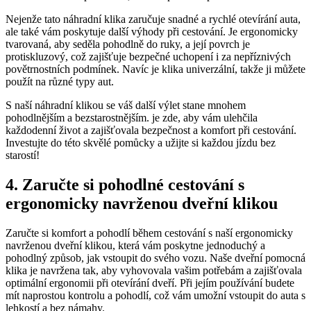
Nejenže tato náhradní klika zaručuje snadné a rychlé otevírání auta,
ale také ⁢vám poskytuje další výhody při cestování. Je ergonomicky
tvarovaná,‍ aby seděla pohodlně do ruky, a její​ povrch je
‌protiskluzový, což zajišťuje bezpečné uchopení i ⁤za⁤ nepříznivých
povětrnostních‌ podmínek. Navíc ⁢je klika univerzální, takže ji můžete
použít na různé typy aut.
S naší náhradní klikou se‌ váš další ‌výlet‍ stane mnohem
pohodlnějším a bezstarostnějším. je zde, aby vám ulehčila
každodenní život a zajišťovala bezpečnost a komfort při cestování.
Investujte do této skvělé pomůcky a užijte si každou jízdu bez
starostí!
4. Zaručte ‍si pohodlné cestování s
‌ergonomicky navrženou dveřní klikou
Zaručte si komfort a pohodlí během cestování s naší ergonomicky
navrženou dveřní klikou, která vám poskytne jednoduchý a
pohodlný způsob, jak vstoupit do svého vozu. Naše dveřní pomocná​
klika je navržena tak, aby vyhovovala vašim potřebám a zajišťovala
optimální ‍ergonomii při otevírání dveří. Při‍ jejím používání budete
mít naprostou kontrolu a pohodlí, což vám umožní vstoupit do auta s
lehkostí a bez námahy.