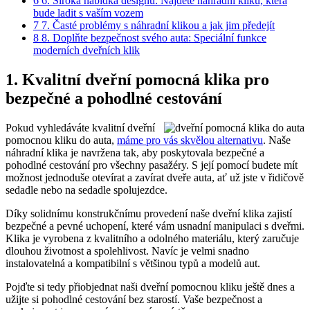
6
6. Široká nabídka designů: Najděte náhradní kliku, která
bude ladit s vaším vozem
7
7. Časté problémy s náhradní klikou a jak jim předejít
8
8. Doplňte bezpečnost svého auta: Speciální‍ funkce
moderních dveřních klik
1. Kvalitní dveřní pomocná klika pro
bezpečné a pohodlné cestování
Pokud vyhledáváte kvalitní dveřní
pomocnou kliku do auta,
máme ⁢pro vás skvělou ‌alternativu
. Naše
⁤náhradní klika je navržena tak, aby poskytovala bezpečné a‌
pohodlné cestování pro všechny pasažéry. S její ‌pomocí budete mít
možnost jednoduše otevírat a zavírat dveře⁢ auta, ať už jste v řidičově
sedadle⁣ nebo na sedadle spolujezdce.
Díky solidnímu konstrukčnímu provedení naše dveřní klika zajistí
bezpečné a pevné⁢ uchopení, které vám usnadní ⁤manipulaci s dveřmi.
Klika je vyrobena z kvalitního a odolného materiálu, který‍ zaručuje
dlouhou životnost a spolehlivost. Navíc je velmi snadno
instalovatelná a kompatibilní s většinou typů a modelů aut.
Pojďte si tedy přiobjednat ⁢naši dveřní pomocnou kliku ještě dnes a
užijte si pohodlné cestování bez starostí. Vaše bezpečnost a