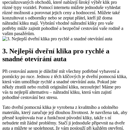
specializovaných obchodů, ‌které nabízejí široký výběr klik ⁣pro
různé typy ⁣vozidel. Pomocí internetu můžete jednoduše vyhledat
různé možnosti a porovnat jejich​ ceny a hodnocení. Můžete také
konzultovat s odborníky nebo se zeptat přátel, ‌kteří již doma
náhradní kliku mají. Vybrání vhodné náhradní ‌kliky pro vaše
potřeby může zajistit ⁢pohodlné a bezpečné cestování vaše rodině a
vašim pasažérům.
3. Nejlepší dveřní ​klika pro rychlé a
snadné otevírání auta
Při cestování autem je důležité mít‍ všechny potřebné vybavení a
pomůcky po ruce.⁢ Jednou ⁤z těch klíčových⁣ je dveřní pomocná klika,
která vám‍ umožňuje rychlé a snadné otevírání ⁢auta. Pokud jste
‌někdy ztratili nebo rozbili originální kliku, nezoufejte! Máme pro
vás tu nejlepší ‍alternativu – ​náhradní kliku, která ‍vám zajistí
pohodlné cestování bez stresu.
Tato dveřní pomocná klika je vyrobena z kvalitního a odolného
materiálu, který zaručuje její dlouhou životnost. Je navržena tak, aby‌
přesně kopírovala tvar a funkčnost původní kliky, takže s ní
nebudete mít žádné problémy. Stačí ji​ jednoduše připevnit na dveře
auta a můžete⁤ se​ spolehnout, že vám poslouží při každém otevření.