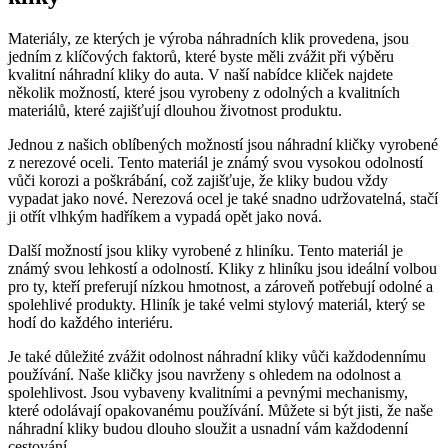
Materiály, ze kterých je výroba náhradních klik provedena, jsou
jedním z klíčových faktorů, které⁣ byste měli zvážit při výběru
⁤kvalitní náhradní​ kliky do auta. V naší nabídce kliček najdete
několik možností, které jsou vyrobeny ​z odolných a kvalitních
materiálů, které​ zajišťují dlouhou​ životnost produktu.
Jednou z našich oblíbených možností jsou náhradní kličky vyrobené
z nerezové oceli. Tento materiál je známý svou vysokou odolností
vůči korozi a poškrábání, což zajišťuje,⁤ že kliky budou vždy
vypadat jako nové. Nerezová ocel je také snadno udržovatelná, stačí
ji ⁣otřít vlhkým hadříkem ​a vypadá opět jako nová.
Další možností ‍jsou kliky vyrobené z hliníku. Tento materiál je
známý svou lehkostí a odolností. Kliky z⁢ hliníku jsou ideální volbou
pro ty, kteří preferují nízkou ​hmotnost, a zároveň potřebují odolné a
spolehlivé produkty. Hliník je také velmi stylový materiál, který se
hodí do ‍každého interiéru.
Je také důležité zvážit odolnost ⁢náhradní kliky vůči každodennímu
používání. Naše kličky jsou navrženy s ohledem na odolnost‌ a
spolehlivost. Jsou vybaveny kvalitními a pevnými mechanismy,
které odolávají opakovanému používání. Můžete si být jisti, že naše
náhradní kliky budou dlouho sloužit a usnadní vám každodenní
cestování.