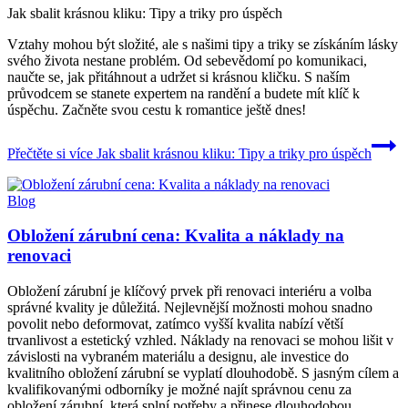
Jak sbalit krásnou kliku: Tipy a triky pro úspěch
Vztahy mohou být složité, ale s našimi tipy a triky se získáním lásky
svého života nestane problém. Od sebevědomí po komunikaci,
naučte se, jak přitáhnout a udržet si krásnou kličku. S naším
průvodcem se stanete expertem na randění a budete mít klíč k
úspěchu. Začněte svou cestu k romantice ještě dnes!
Přečtěte si více
Jak sbalit krásnou kliku: Tipy a triky pro úspěch
Blog
Obložení zárubní cena: Kvalita a náklady na
renovaci
Obložení zárubní je klíčový prvek při renovaci interiéru a volba
správné kvality je důležitá. Nejlevnější možnosti mohou snadno
povolit nebo deformovat, zatímco vyšší kvalita nabízí větší
trvanlivost a estetický vzhled. Náklady na renovaci se mohou lišit v
závislosti na vybraném materiálu a designu, ale investice do
kvalitního obložení zárubní se vyplatí dlouhodobě. S jasným cílem a
kvalifikovanými odborníky je možné najít správnou cenu za
obložení zárubní, která splní potřeby a přinese dlouhodobou