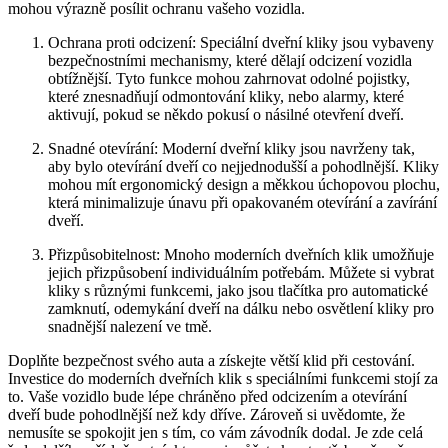
mohou výrazně posílit ochranu vašeho vozidla.
Ochrana proti odcizení: Speciální dveřní ‍kliky jsou vybaveny
bezpečnostními mechanismy, ⁢které dělají odcizení vozidla
obtížnější. Tyto funkce mohou zahrnovat odolné pojistky,
které znesnadňují odmontování kliky, nebo alarmy, které
aktivují, pokud se někdo pokusí o násilné otevření dveří.
Snadné otevírání: Moderní dveřní kliky jsou navrženy tak,
aby bylo otevírání dveří co nejjednodušší a pohodlnější. Kliky
mohou mít ergonomický ⁢design a‍ měkkou úchopovou plochu,⁢
která ⁤minimalizuje únavu při opakovaném otevírání a zavírání​
dveří.
Přizpůsobitelnost: Mnoho moderních ⁣dveřních klik umožňuje
jejich přizpůsobení individuálním potřebám. Můžete si vybrat
kliky s různými funkcemi, jako jsou tlačítka pro automatické
zamknutí, odemykání dveří na dálku nebo osvětlení kliky pro
snadnější nalezení ve tmě.
Doplňte bezpečnost svého auta​ a získejte větší klid při cestování.
Investice do moderních dveřních klik s speciálními funkcemi stojí za
to. Vaše vozidlo bude lépe chráněno před odcizením a‍ otevírání
dveří bude pohodlnější než kdy dříve.⁢ Zároveň si uvědomte, že
nemusíte ​se spokojit jen s tím, co vám závodník​ dodal. Je zde‍ celá