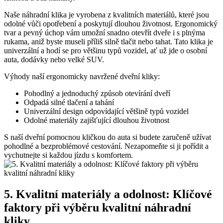
Naše náhradní⁢ klika je vyrobena z kvalitních materiálů, které⁢ jsou
odolné vůči opotřebení a poskytují dlouhou životnost. Ergonomický
tvar‍ a⁢ pevný úchop vám umožní snadno otevřít dveře i ‌s plnýma
rukama, aniž ‍byste museli příliš silně tlačit nebo tahat. Tato klika je
univerzální a hodí se pro ⁢většinu typů vozidel, ať​ už jde‍ o osobní
auta, dodávky nebo velké⁢ SUV.
Výhody naší ergonomicky navržené dveřní kliky:
Pohodlný a ​jednoduchý‍ způsob otevírání dveří
Odpadá silné tlačení a ‍tahání
Univerzální design odpovídající většině typů vozidel
Odolné materiály zajišťující dlouhou životnost
S naší dveřní pomocnou ‍kličkou do auta si ​budete zaručeně užívat
pohodlné a bezproblémové cestování. ⁣Nezapomeňte si ji pořídit a
vychutnejte si každou ‍jízdu s komfortem.
5. Kvalitní materiály a odolnost: Klíčové
faktory při výběru kvalitní náhradní
kliky