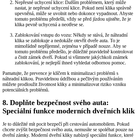
Nepřesné uchycení⁤ klice: Dalším problémem, ⁣který může
nastat, je nepřesné uchycení klice.‌ Pokud není klika správně
upevněná,⁤ může se uvolnit nebo dokonce vypadnout. Abyste
tomuto problému předešli, vždy se před jízdou‌ ujistěte, že je
klika pevně‍ uchycená a neotřese se.
Zablokování vstupu do vozu: Někdy ‌se stává, že náhradní
klika se zablokuje a nedokáže otevřít​ dveře auta. To je
mimořádně nepříjemné,‌ zejména ⁣v případě nouze. Aby se
tomuto problému předešlo, je důležité pravidelně kontrolovat
a čistit zámek dveří. Pokud si všimnete jakýchkoli známek
zablokování, je nejlepší ​ihned vyhledat odbornou pomoc.
Pamatujte, že prevence je klíčem k minimalizaci problémů s
náhradní klikou.‍ Pravidelnou údržbou a pečlivým používáním
můžete⁣ prodloužit životnost kliky⁣ a minimalizovat riziko vzniku
potenciálních problémů.
8. Doplňte bezpečnost svého auta:
Speciální‍ funkce moderních dveřních klik
Je to ⁣důležité mít pocit bezpečí při‍ cestování automobilem. Pokud
chcete zvýšit bezpečnost svého auta, nemusíte se spoléhat pouze na
dveřní zámky. Moderní dveřní kliky nabízejí speciální funkce, které