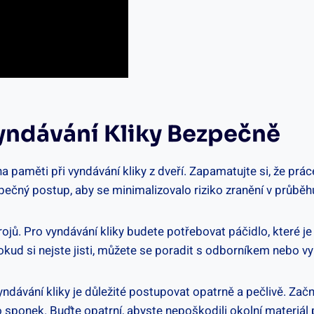
 Vyndávání Kliky Bezpečně
 na paměti při vyndávání kliky z ‌dveří. Zapamatujte​ si, že 
zpečný postup, aby se minimalizovalo riziko ⁤zranění v ​průbě
jů. Pro vyndávání kliky budete potřebovat páčidlo, které je 
y. Pokud si nejste jisti, můžete se poradit s ‍odborníkem nebo 
ndávání kliky je ⁣důležité postupovat opatrně a pečlivě. Začně
⁢ sponek. Buďte opatrní, abyste nepoškodili okolní materiál 