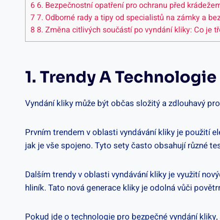
6
6. Bezpečnostní⁢ opatření pro ochranu⁤ před krádežem
7
7.⁢ Odborné rady a⁤ tipy od⁢ specialistů na zámky a⁤ b
8
8. Změna ​citlivých součástí‍ po vyndání kliky: Co je⁤ t
1. Trendy A Technologie
Vyndání kliky může ‌být⁣ občas složitý a zdlouhavý pr
Prvním trendem v oblasti​ vyndávání ⁤kliky⁣ je použití e
jak je vše spojeno. Tyto sety často obsahují různé tes
Dalším trendy v oblasti vyndávání kliky​ je využití no
hliník. Tato nová generace‍ kliky je odolná vůči‍ povět
Pokud jde o technologie pro ‍bezpečné vyndání kliky, 