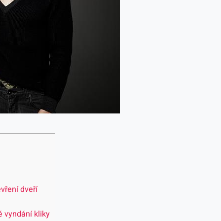
vření dveří
vyndání ​kliky