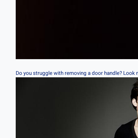
Do​ you struggle with removing a door handle? Look no​ 