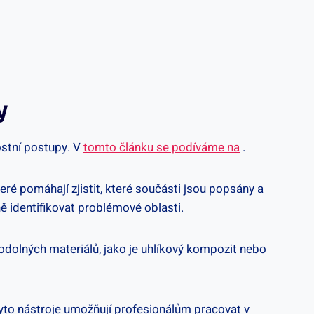
y
stní postupy.​ V
tomto článku se podíváme na
.
eré pomáhají zjistit,⁤ které ​součásti ​jsou popsány a
ě identifikovat problémové‌ oblasti.
 odolných materiálů, jako je ⁣uhlíkový⁢ kompozit nebo
 Tyto nástroje umožňují profesionálům pracovat v