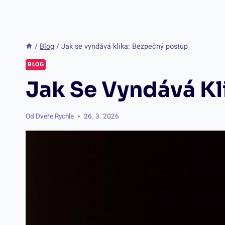
/
Blog
/
Jak se vyndává klika: Bezpečný postup
BLOG
Jak Se Vyndává Kl
Od
Dveře Rychle
26. 3. 2026