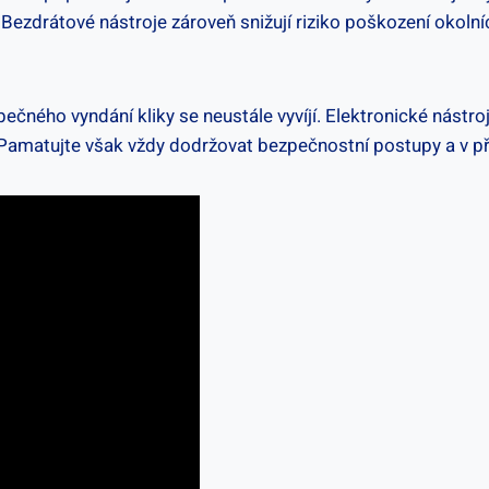
ezdrátové nástroje ⁤zároveň snižují riziko poškození okolní
ezpečného vyndání kliky se neustále vyvíjí. Elektronické ⁣nástr
Pamatujte však vždy dodržovat bezpečnostní⁣ postupy a v př