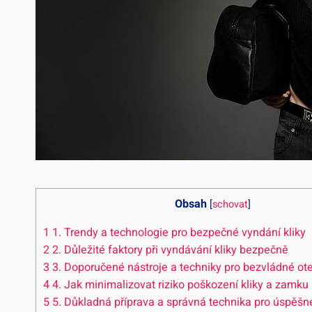
Obsah
[
schovat
]
1
1. Trendy a technologie pro bezpečné vyndání⁤ kliky
2
2. Důležité faktory při vyndávání kliky bezpečně
3
3. Doporučené nástroje a techniky pro bezvládné ote
4
4. Jak minimalizovat riziko poškození ‍kliky a zamku
5
5. Důkladná příprava a správná technika pro úspěšné 