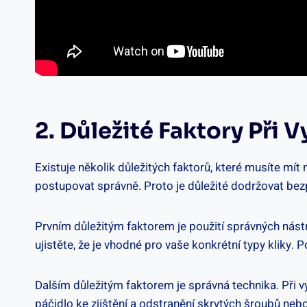
2. Důležité Faktory Při
Existuje několik‌ důležitých faktorů, které musíte mít
⁢postupovat správně. Proto je ⁢důležité ⁣dodržovat⁣ be
Prvním důležitým faktorem je použití správných nástro
⁢ujistěte, že je ⁤vhodné pro⁣ vaše ‌konkrétní ​typy klik
Dalším důležitým faktorem⁤ je správná technika. ​Při vy
páčidlo ke zjištění a odstranění skrytých šroubů nebo