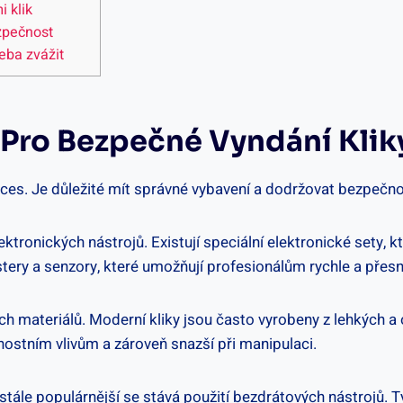
i klik
ezpečnost
řeba zvážit
 Pro Bezpečné Vyndání⁤ Klik
oces. Je důležité mít‌ správné vybavení a dodržovat bezpečno
lektronických nástrojů. Existují speciální elektronické ‌sety, kt
tery ‌a senzory, ‌které umožňují ​profesionálům rychle a přesn
vých materiálů. Moderní kliky jsou často vyrobeny z lehkých a
rnostním vlivům a zároveň snazší⁤ při manipulaci.
stále ‍populárnější se stává použití⁣ bezdrátových nástrojů.