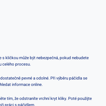
práce s kličkou může být‍ nebezpečná, pokud nebudete
hu celého procesu.
dostatečně pevné a odolné.⁣ Při výběru páčidla‍ se
vyhledat informace online.
te tím, že odstraníte vrchní kryt kliky. Poté použijte
při práci s páčidlem.