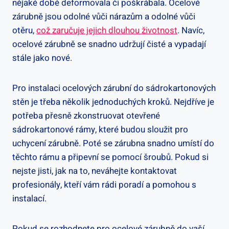
nějaké době deformovala či poškrábala. Ocelové
zárubně jsou odolné vůči nárazům a odolné vůči
otěru,
což zaručuje jejich dlouhou životnost
. Navíc,
ocelové zárubně se snadno udržují čisté a vypadají
stále jako nové.
Pro instalaci ocelových zárubní do sádrokartonových
stěn je třeba několik jednoduchých kroků. Nejdříve je
potřeba přesně zkonstruovat otevřené
sádrokartonové rámy, které budou sloužit pro
uchycení zárubně. Poté se zárubna snadno umístí do
těchto rámu a připevní se pomocí šroubů. Pokud si
nejste jisti, jak na to, neváhejte kontaktovat
profesionály, kteří vám rádi poradí a pomohou s
instalací.
Pokud se rozhodnete pro ocelové zárubně do vaší