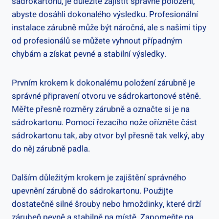
sádrokartonu, je důležité zajistit správné položení,
abyste dosáhli dokonalého výsledku. Profesionální
instalace zárubně může být náročná, ale s našimi tipy
od profesionálů se můžete vyhnout případným
chybám a získat pevné a stabilní výsledky.
Prvním krokem k dokonalému položení zárubně je
správné připravení otvoru ve sádrokartonové stěně.
Měřte přesně rozměry zárubně a označte si je na
sádrokartonu. Pomocí řezacího nože ořízněte část
sádrokartonu tak, aby otvor byl přesně tak velký, aby
do něj zárubně padla.
Dalším důležitým krokem je zajištění správného
upevnění zárubně do sádrokartonu. Použijte
dostatečně silné šrouby nebo hmoždinky, které drží
zárubeň pevně a stabilně na místě. Zapomeňte na