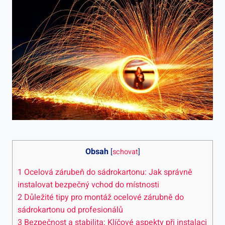
Obsah
[
schovat
]
1
Ocelová zárubeň do sádrokartonu: Jak správně
instalovat bezpečný vchod do místnosti
2
Důležité tipy pro montáž ocelové zárubně do
sádrokartonu od profesionálů
3
Bezpečnost a stabilita: Klíčové aspekty při instalaci