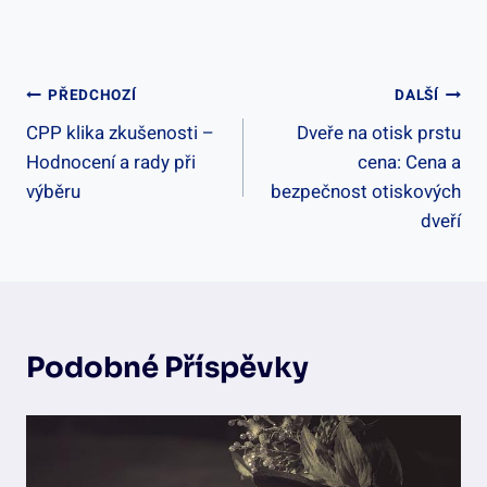
Navigace
PŘEDCHOZÍ
DALŠÍ
CPP klika zkušenosti –
Dveře na otisk prstu
Pro
Hodnocení a rady při
cena: Cena a
Příspěvek
výběru
bezpečnost otiskových
dveří
Podobné Příspěvky