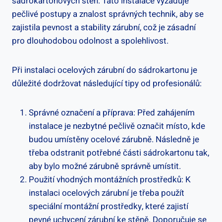
sádrokartonových stěn. Tato instalace vyžaduje
pečlivé postupy a znalost správných technik, aby se
zajistila pevnost a stability zárubní, což je zásadní
pro dlouhodobou odolnost a spolehlivost.
Při instalaci ocelových zárubní do sádrokartonu je
důležité dodržovat následující tipy od profesionálů:
Správné označení a příprava: Před zahájením
instalace je nezbytné pečlivě označit místo, kde
budou umístěny ocelové zárubně. Následně je
třeba odstranit potřebné části sádrokartonu tak,
aby bylo možné zárubně správně umístit.
Použití vhodných montážních prostředků: K
instalaci ocelových zárubní je třeba použít
speciální montážní prostředky, které zajistí
pevné uchycení zárubní ke stěně. Doporučuje se