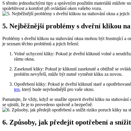
S těmito jednoduchými tipy a správným použitím materiálů můžete ‍snad
spolehlivost a komfort ⁣při ovládání oken vašeho vozu.
5. Nejběžnější problémy s dveřní klikou ⁣na
Problémy s dveřní klikou na‍ stahování okna mohou být⁤ frustrující a o
je seznam těchto problémů a jejich řešení:
Volné⁤ uchycení kliky:‌ Pokud je dveřní kliknutí volné a neudržuj
⁢rámu okna.
Zaseknutí ‌kliky: Pokud je kliknutí ⁢zaseknuté a obtížně se ovlá
problém nevyřeší, může být nutné vyměnit ⁤kliku za novou.
Opotřebení kliky: Pokud je dveřní kliknutí staré a opotřebovan
⁢ten
, který bude nejvhodnější pro vaše okno.
Pamatujte,‌ že vždy, když se snažíte opravit dveřní⁢ kliku na stahování o
se ujistili, že je to provedeno správně a bezpečně.
6. Způsoby, ‍jak předejít opotřebení a sníž