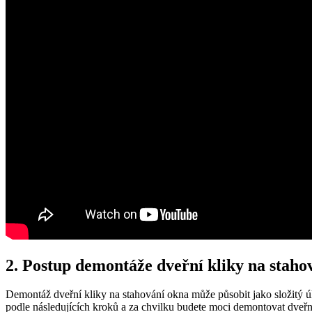
2. Postup​ demontáže ‍dveřní kliky ⁤na stah
Demontáž dveřní kliky na‍ stahování okna‍ může působit jako složitý⁣ úko
podle následujících kroků⁤ a za chvilku budete moci demontovat dveřn