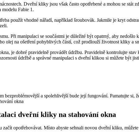
mácnostech. Dveřní kliky jsou však často opotřebené a mohou se stát ​
a ⁢modelu Fabie 1.
řeba použít vhodné ‍nářadí, například šroubovák. Jakmile je kryt odstran
zeli.
. Při manipulaci se součástmi je⁢ důležité být ⁤opatrný, aby nedošlo k 
bo olej na ‍ošetření pohyblivých částí, což prodlouží ⁤životnost kliky a⁤ s
okna, je dobré pravidelně​ provádět údržbu. Pravidelně kontrolujte ‍stav 
ornosti údržbě a správné manipulaci s dveřní klikou si můžete být jisti
 ⁣bezproblémovější a spolehlivější bude⁣ její fungování. Pamatujte si, ž
talaci dveřní kliky ⁤na stahování ‍okna
čít opotřebovávat. ⁢Místo abyste sehnali novou ‍dveřní kliku, můžete⁢ se