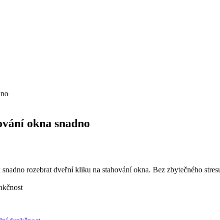
dno
hování okna snadno
adno rozebrat dveřní kliku na stahování okna. Bez zbytečného stresu a s 