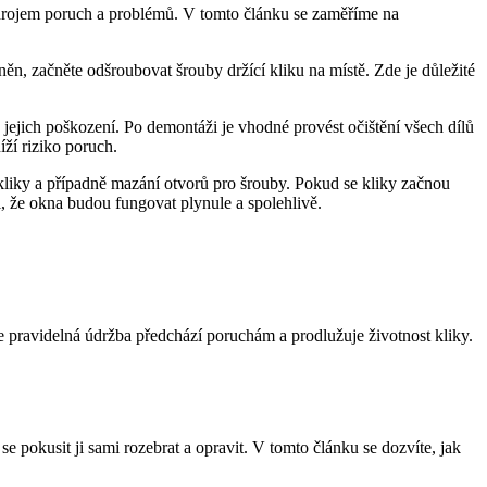
zdrojem poruch a problémů. V tomto článku⁤ se zaměříme na
ěn, ⁤začněte odšroubovat šrouby držící kliku na místě. Zde je důležité
‍jejich poškození. Po demontáži je vhodné provést očištění všech ‍dílů
níží riziko poruch.
⁤kliky a případně ⁤mazání ​otvorů pro šrouby. ⁢Pokud se kliky začnou
, že okna budou fungovat plynule a ‌spolehlivě.
e pravidelná ‍údržba předchází⁣ poruchám a​ prodlužuje životnost kliky.
 pokusit ji sami rozebrat‍ a ‍opravit. V tomto článku se dozvíte, jak