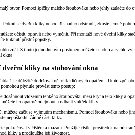
 malý otvor. Pomocí špičky malého šroubováku nebo jehly zatlačte do otvo
a. Pokud se dveřní kliky nepodaří snadno odstranit, zkuste jemně pohno
ůžete očistit,⁢ opravit nebo vyměnit. Při montáži nové dveřní​ kliky ‍st
íte kliknutí přední pojistky.
mohlo ⁢zdát.⁢ S‍ tímto ⁤jednoduchým postupem⁣ můžete snadno a rychle⁣ vyjm
 ⁣dveřní ⁤kliky‍ na⁤ stahování okna
Fabia ⁢1 je důležité dodržovat několik klíčových ⁤opatření. Tímto způso
vám pomohou plynule provést tento postup:
dosáhnout vložením tenkého šroubováku mezi kryt ‌a tělo kliky a opatrn
í, můžete ho opatrně odejmout a ‌odhalit vnitřek kliky.
ý, můžete začít se vyjmutím mechanismu. Pomocí ⁤šroubováku‍ nebo jin
yste nepoškodili žádné části kliky.
 pokračovat v čištění a ⁤mazání. Použijte⁤ čistící prostředek na odstra
od kliky a ‌prodloužíte její životnost.