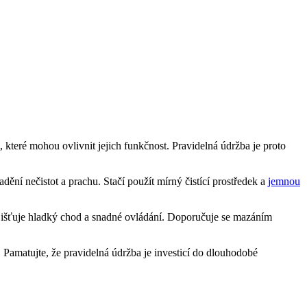
které⁢ mohou‌ ovlivnit jejich funkčnost. Pravidelná údržba⁣ je proto ​
ění nečistot a ⁤prachu. Stačí použít mírný čistící prostředek⁤ a
jemnou
zajišťuje ​hladký ‌chod a snadné ovládání. Doporučuje se mazáním
e. ‌Pamatujte, že pravidelná údržba je investicí do dlouhodobé