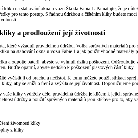
ní kliku na stahování okna u ⁢vozu Škoda Fabia 1. Pamatujte, že je důlež
středky pro tento postup. S řádnou údržbou a‍ čištěním kliky⁤ budete moc
kliky a prodloužení její životnosti
a, které vyžadují pravidelnou⁢ údržbu. Volba správných materiálů pro ošet
liku na stahování okna u⁣ vozu Fabie 1 a jak ⁤použít vhodné materiály pro
iku a odpojte baterii, abyste se vyhnuli riziku poškození. Odšroubujte vi
en. Buďte opatrní, abyste nedošlo k poškození plastových částí ‌kliky.
žité vyčistit ji od prachu a nečistot.‌ K tomu můžete použít stříkací ‌spre
 ‌kliky, aby se snížilo tření a zvýšila se její životnost.⁤ Doporučujeme
aby vaše kliky vydržely déle, pravidelná údržba⁣ je klíčem⁢ k jejich sprá
idelnost údržby a použití správných materiálů jsou klíčové pro to, aby
výšení životnosti kliky
špíny z kliky