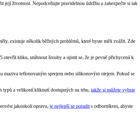
t její životnost. ⁤Nepodceňujte pravidelnou údržbu a zabezpečte si tak
ěly, existuje ‍několik běžných problémů, které ⁣byste měli zvážit. Zde
tevřít kliku, utáhnout šrouby a ‍ujistit se, že je pevně ⁢přichycená k
ochu maziva teflonovaným sprejem nebo⁢ silikonovým⁤ olejem.‍ Pokud se​
typů a velikostí kliknutí dostupných⁣ na trhu,
takže si můžete vybrat
 provést jakoukoli⁣ opravu,
je⁤ nejlepší se poradit
s odborníkem, abyste