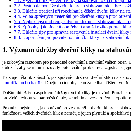
1
1.‌ Význam⁣ údržby ‍dveřní kliky na ⁤stahování okna pro optima
2
2. Postup​ demontáže ‍dveřní kliky ⁤na stahování ⁢okna bez slo
3
3. Důležité opatření při rozebírání‍ a čištění ⁣dveřní ⁤kliky‍ na⁤ 
4
4. Volba správných materiálů pro ošetření ⁢kliky a prodloužení 
5
5. Nejběžnější problémy s dveřní klikou ⁣na stahování okna a j
6
6. Způsoby, ‍jak předejít opotřebení a snížit riziko poruch kli
7
7. Důležité tipy pro ⁣správné sestavení a instalaci dveřní kliky 
8
8. Doporučení‌ pro pravidelnou údržbu⁤ kliky na stahování okna 
1.‌ Význam⁣ údržby ‍dveřní kliky na ⁤stahov
je klíčovým faktorem pro pohodlné ⁣otevírání ⁤a zavírání vašich⁣ oken. D
důležitá, ⁢aby se minimalizovaly potenciální problémy‍ a zajistila⁢ se 
Existuje několik způsobů, ‍jak správně udržovat dveřní kliku na stahová
houbičku‌ nebo hadřík
. Dbejte na‍ to, abyste nezanedbali čištění vnitř
Dalším důležitým aspektem ‌údržby dveřní kliky⁢ je mazání. Použití spe
provádět jednou za pár měsíců, aby se ​minimalizovalo tření ​a opotřeb
Pokud si nejste ⁣jisti, jak správně⁢ provést údržbu dveřní kliky na sta
funkčnosti ⁣vašich dveřních ⁢klik a zaručuje jejich ⁣plynulé a spolehlivé