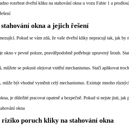
no ‌rozebrat ⁣dveřní kliku ​na stahování okna u vozu Fabie 1 a prodlouži
 stahování okna a jejich řešení
mezující. Pokud se vám zdá, že vaše dveřní kliky nepracují tak, jak ⁤by m
e ‍okno v pevné poloze, ⁣pravděpodobně potřebuje upravený šroub. Stačí​ o
dá, můžete se ‍pokusit olejovat vnitřní⁤ mechanismus. Stačí aplikovat tr
é, může být vhodné vyměnit celý ​mechanismus. Existuje mnoho⁣ různých 
kna, je důležité pracovat opatrně‍ a bezpečně. Pokud si nejste jisti,⁤ jak
it riziko poruch kliky na stahování okna