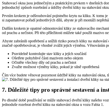
Stahovací okna⁣ jsou jedinečným‌ a praktickým⁤ prvkem v ​dnešních do
jednoduchý způsob ⁣rozebrání a ⁣údržby dveřní kliky na stahování okn
Prvním⁤ krokem je odšroubování⁣ pojistného krytu na kliku. K tomu je t
si zapamatovat pořadí ‍jednotlivých dílů, abyste je při montáži ‍nepřehá
Dalším krokem je opatrné odmontování‍ kliky ⁤ze stahovacího mechanismu
od⁤ prachu a nečistot. Při této příležitosti můžete také⁤ použít mazivo ne
Abyste zabránili opotřebení a snížili riziko poruch kliky na stahování 
⁤značně opotřebovávat, je vhodné ⁢zvážit jejich výměnu. Věnováním poz
Pravidelně kontrolujte stav kliky a jejích součástí
Ošetřete pohyblivé ⁣části⁤ mazivem nebo ⁢olejem
Očistěte ⁢všechny díly od⁣ prachu a ⁣nečistot
Zvažte možnost výměny kliky, pokud je silně opotřebená
Čím⁣ více budete věnovat pozornost údržbě kliky⁤ na stahování okna, tím
7. Důležité tipy pro ⁣správné sestavení a ins
Po dlouhé době používání se může stahovací dveřní kliky našeho vozu za
jednoduše rozebrat⁣ dveřní kliku na stahování okna​ u vozu Fabia 1.