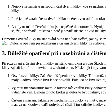
Nejprve se zaměřte na spodní část⁢ dveřní kliky, kde se ⁤nachází
kliky.
Poté jemně zatáhněte za‌ dveřní kliku směrem ven​ od ‍rámu okn
A tady to máte! Dveřní kliku jste úspěšně demontovali. Nyní ji m
se, že je správně umístěna a poté ji pevně stlačte, dokud‍ neuslyš
Demontáž dveřní kliky na stahování okna není tak​ složitá, jak ‍by ⁤se 
3. Důležité opatření při rozebírání‍ a čištění
Při rozebírání a čištění dveřní kliky na stahování okna u vozu Škoda 
kliky zajistit komfortní otevírání a zavírání oken. Následující tipy ⁣
Osvobození kliky: Začněte odštěpením krytu kliky. Toho můžete 
malý kladivo, abyste kryt lehce povolili. Poté, co se kryt​ uvoln
Vyjmutí mechanismu: Jakmile budete mít vnitřek kliky odhalen
vytáhněte ven.‌ Během tohoto ‌kroku je ‌důležité být ​opatrný, ab
Čištění a mazání: Jakmile je mechanismus clicky vyjmutý, můžete
maziva na klouby ⁣a další pohyblivé části. Tím zajistíte hladký ch