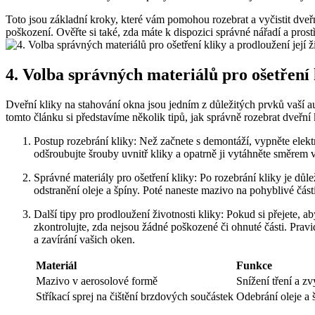
Toto jsou základní‍ kroky, které vám pomohou rozebrat a vyčistit ‌dveř
poškození. Ověřte ⁣si také, zda máte k​ dispozici správné nářadí a pro
4. Volba správných materiálů pro ošetření ⁢
Dveřní kliky na stahování okna jsou jedním z důležitých prvků vaší ‍aut
tomto článku si představíme několik tipů, jak správně rozebrat dveřní k
Postup ‌rozebrání kliky: Než začnete s demontáží, vypněte elektr
odšroubujte šrouby ⁢uvnitř kliky a opatrně ji vytáhněte směrem v
Správné‍ materiály pro ošetření⁤ kliky: Po rozebrání kliky je důle
odstranění oleje a špíny. Poté naneste⁢ mazivo na pohyblivé části
Další tipy pro prodloužení životnosti kliky: ‍Pokud‌ si přejete, 
zkontrolujte, ⁣zda nejsou žádné poškozené či ohnuté části. Prav
a zavírání vašich oken.
Materiál
Funkce
Mazivo v ⁢aerosolové formě
Snížení tření ⁤a z
Stříkací sprej na čištění‍ brzdových součástek
Odebrání oleje a 