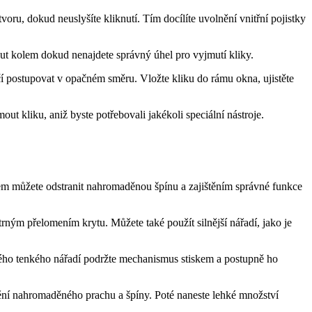
ru, dokud neuslyšíte kliknutí. Tím docílíte uvolnění vnitřní ‌pojistky‌
ut kolem dokud‌ nenajdete správný úhel pro ⁣vyjmutí kliky.
ačí postupovat⁢ v⁣ opačném směru. Vložte kliku do rámu okna, ujistěte
out kliku, aniž byste potřebovali jakékoli speciální nástroje.
bem ⁢můžete odstranit nahromaděnou špínu a‍ zajištěním správné funkce
ým ⁤přelomením krytu. Můžete také použít⁤ silnější nářadí, jako je
ého tenkého nářadí podržte ​mechanismus stiskem a postupně ho
nění nahromaděného prachu ⁣a špíny. Poté naneste⁤ lehké množství