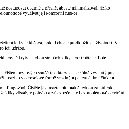
ité postupovat opatrně⁤ a přesně, abyste minimalizovali riziko
i dlouhodobě využívat její komfortní funkce.
ření kliky⁤ je klíčová, pokud‌ chcete prodloužit⁢ její životnost. V
 ‌její​ údržbu.
dlicovité kryty na obou stranách kliky a odstraňte je.‍ Poté
j na ‌čištění brzdových‍ součástek, který je speciálně vyvinutý pro
 použít mazivo v aerosolové‌ formě se silným⁢ penetračním účinkem.
vnému fungování. Čistěte je a mazte ⁣minimálně​ jednou za půl roku a
 vaše kliky zůstaly v pohybu a zabezpečovaly ⁤bezproblémové otevírání