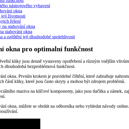
lní funkčnost
žitého nástrojového vybavení
stahování okna
její životnosti
ejich řešení
ky na stahování okna
⁤na stahování ‍okna
a zajištění⁤ její dlouhodobé spolehlivosti
ání okna pro optimalní funkčnost
veřní kliky ⁣jsou⁣ denně vystaveny opotřebení⁤ a různým⁣ vnějším ⁤vlivům, 
jejich ⁢dlouhodobá bezproblémová funkčnost.
ní okna. ⁤Prvním krokem je pravidelné čištění, které ⁤zabraňuje nahromad
ních ‍částí kliky, které jsou často skryty a mohou být zdrojem problémů.
ciálního‍ maziva ⁢na ⁣klíčové⁢ komponenty, jako ⁣jsou tlačítka a zámek, 
ení.
hování okna, můžete ⁤se obrátit na odborníka‌ nebo ‌vyhledat návody onlin
 používání.