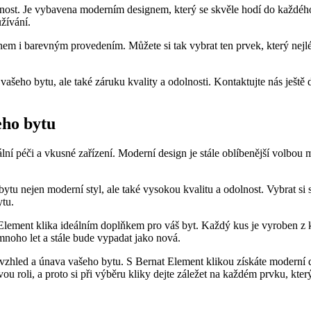
ost. Je vybavena moderním designem, který se skvěle ​hodí do každého i
užívání.
ignem i barevným provedením. Můžete si tak vybrat ⁢ten prvek, který ne
šeho bytu, ale⁣ také záruku kvality a odolnosti.‌ Kontaktujte nás ještě d
eho bytu
lní⁤ péči⁢ a ​vkusné zařízení. Moderní design je stále oblíbenější ​volbou 
bytu nejen moderní styl, ale také vysokou⁢ kvalitu a odolnost. Vybrat ​
tu.
nt klika ideálním doplňkem pro váš⁢ byt.⁤ Každý kus je vyroben z⁢ kvalit
 mnoho‍ let a stále bude vypadat jako nová.
vzhled a únava vašeho bytu. S Bernat Element klikou získáte moderní de
u roli,⁢ a proto si při výběru kliky dejte​ záležet na každém prvku, ⁣kte