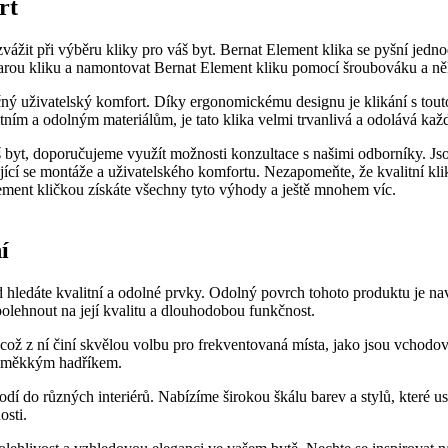
rt
 zvážit při výběru kliky pro váš byt. Bernat Element klika se pyšní jedno
starou kliku a namontovat Bernat Element ‍kliku pomocí šroubováku a n
 ⁤uživatelský komfort. Díky ⁤ergonomickému designu je klikání s touto
itním a odolným materiálům, je tato klika ⁢velmi trvanlivá a odolává k
váš byt, doporučujeme využít možnosti konzultace‍ s našimi odborníky. Jso
ící se montáže a ⁣uživatelského komfortu. Nezapomeňte, že kvalitní k
lement kličkou získáte všechny tyto výhody a ještě mnohem víc.
í
​ hledáte kvalitní a odolné prvky. Odolný povrch⁢ tohoto produktu je na
lehnout na její kvalitu a⁢ dlouhodobou funkčnost.
což‍ z ní činí skvělou volbu pro frekventovaná místa, jako jsou vchodo
 a měkkým hadříkem.
í do různých interiérů. ‍Nabízíme širokou škálu barev a stylů, které usp
osti.