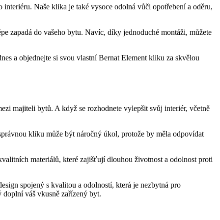
nteriéru. Naše klika ⁤je také vysoce odolná vůči opotřebení a oděru,
jlépe zapadá do vašeho bytu. Navíc, díky jednoduché montáži, můžete
nes a ​objednejte si svou vlastní‌ Bernat Element kliku za ‍skvělou
mezi majiteli bytů. A když se rozhodnete vylepšit svůj interiér, včetně
si správnou kliku může být náročný úkol, protože by měla odpovídat
ních materiálů,​ které ‍zajišťují ⁣dlouhou životnost a ‌odolnost proti
sign spojený s kvalitou a odolností, která je nezbytná⁤ pro
rý doplní váš vkusně zařízený byt.