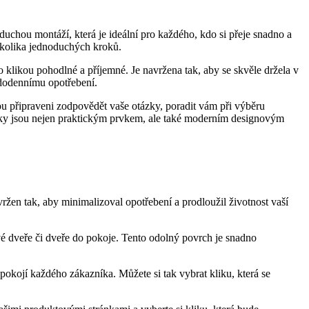
duchou montáží,⁢ která je ideální pro každého, kdo si⁣ přeje snadno a
ěkolika jednoduchých ⁢kroků.
 klikou pohodlné a příjemné. Je navržena tak, aby se skvěle držela v
aždodennímu opotřebení.
u připraveni zodpovědět‌ vaše⁢ otázky, ‌poradit vám ⁣při výběru
liky‌ jsou nejen praktickým prvkem, ale také moderním designovým
vržen tak, aby minimalizoval opotřebení a prodloužil životnost vaší
vé dveře či dveře do pokoje. Tento odolný povrch je snadno
okojí každého‌ zákazníka. Můžete ‍si tak⁤ vybrat kliku, která se