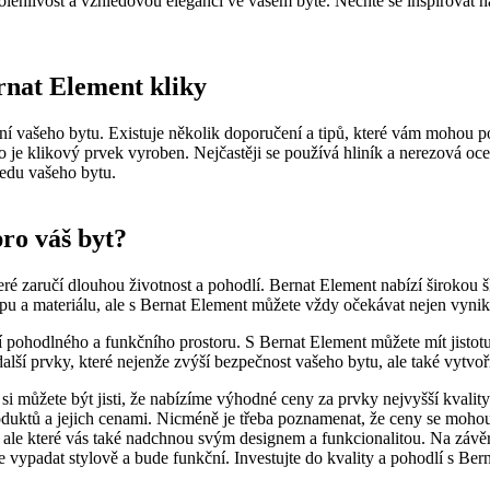
si spolehlivost a vzhledovou eleganci ve vašem bytě.‌ Nechte​ se inspirova
rnat Element kliky
 vašeho bytu. Existuje několik doporučení a tipů,‌ které vám mohou pom
rého je klikový prvek vyroben. Nejčastěji se používá hliník⁢ a nerezová oc
edu vašeho⁢ bytu.
pro váš byt?
eré zaručí dlouhou ⁣životnost a pohodlí. ⁢Bernat ⁢Element nabízí širokou
‌typu a materiálu, ale ⁢s Bernat Element můžete vždy očekávat nejen vynik
í pohodlného a funkčního prostoru. S Bernat Element můžete mít jistot
další prvky, které nejenže zvýší bezpečnost vašeho bytu, ale také vytvoř
 můžete být‍ jisti, že nabízíme výhodné ceny za ⁣prvky nejvyšší ⁤kvalit
uktů‌ a jejich cenami. Nicméně je třeba poznamenat, že ceny se mohou m
, ale které vás také⁣ nadchnou⁤ svým designem‌ a funkcionalitou. Na závěr
ude vypadat stylově a bude funkční.‌ Investujte do kvality a pohodlí s Be