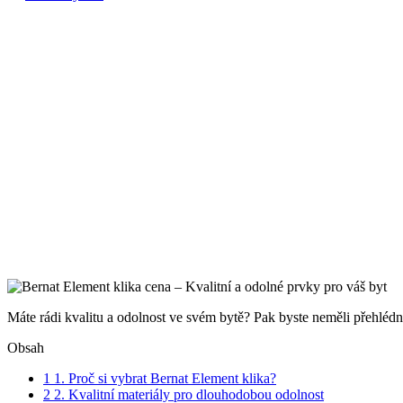
Máte rádi kvalitu a odolnost​ ve svém⁢ bytě? Pak byste neměli přehléd
Obsah
1
1. Proč si ‍vybrat Bernat‌ Element klika?
2
2. Kvalitní materiály ⁢pro dlouhodobou odolnost