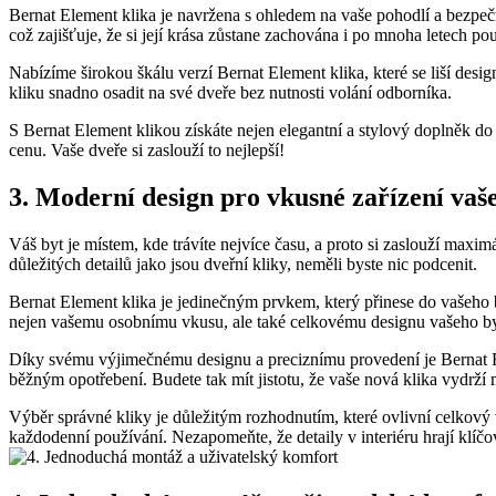
Bernat Element klika je navržena s ohledem na vaše pohodlí a bezpečn
což zajišťuje, že si její⁢ krása zůstane zachována i po mnoha letech po
Nabízíme širokou škálu verzí Bernat Element klika, které se liší des
kliku snadno osadit na své​ dveře bez nutnosti volání odborníka.
S Bernat Element klikou získáte nejen elegantní a stylový doplněk do‌ va
cenu. Vaše ⁤dveře si zaslouží to nejlepší!
3. Moderní design pro vkusné zařízení vaš
Váš byt je místem, kde trávíte nejvíce času, a proto⁣ si zaslouží maximá
důležitých​ detailů jako jsou dveřní kliky, neměli byste nic podcenit.
Bernat Element klika je⁣ jedinečným prvkem, který přinese do ⁤vašeho 
nejen vašemu osobnímu vkusu, ale ​také celkovému designu vašeho by
Díky svému výjimečnému designu a preciznímu ‍provedení je Bernat Eleme
běžným opotřebení. Budete tak ‌mít jistotu, že ‍vaše nová klika vydrží⁣
Výběr správné kliky je důležitým rozhodnutím, které ovlivní celkový‍ 
každodenní používání. Nezapomeňte, že detaily v interiéru hrají klíčovo