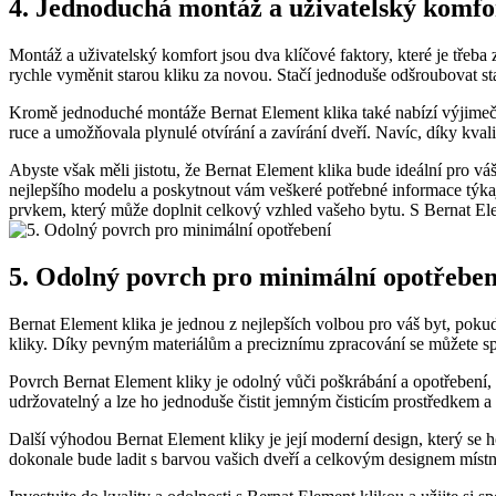
4. Jednoduchá montáž a uživatelský komfo
Montáž a uživatelský komfort jsou dva​ klíčové faktory, které ​je třeba
rychle⁣ vyměnit starou kliku za novou. Stačí jednoduše odšroubovat 
Kromě jednoduché montáže ​Bernat Element klika také nabízí výjimečný
ruce a umožňovala plynulé otvírání a zavírání dveří. Navíc, díky kval
Abyste ⁢však ⁣měli jistotu,⁤ že⁢ Bernat Element klika bude ideální pro 
nejlepšího modelu a poskytnout vám veškeré potřebné informace týkaj
prvkem, který může doplnit‌ celkový vzhled vašeho bytu.‌ S​ Bernat E
5. Odolný povrch⁢ pro minimální opotřeben
Bernat Element klika je jednou z nejlepších volbou pro váš byt, pokud
kliky. Díky pevným materiálům a preciznímu zpracování se můžete spo
Povrch Bernat Element kliky je odolný vůči poškrábání a opotřebení, 
udržovatelný a lze ho jednoduše čistit jemným čisticím prostředkem
Další výhodou Bernat Element kliky je její moderní design, který se hod
dokonale bude ⁢ladit s barvou vašich dveří a celkovým designem místn