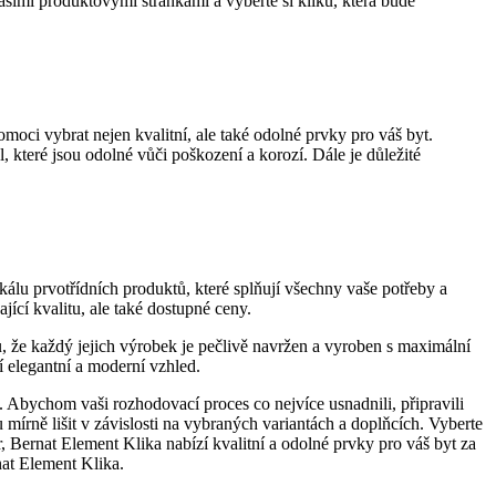
t našimi produktovými stránkami a vyberte si kliku, která bude
oci vybrat nejen kvalitní, ale také odolné prvky pro váš byt.
el, které jsou odolné vůči poškození a korozí. ⁣Dále je důležité
 škálu prvotřídních produktů, které splňují všechny vaše potřeby a
ající kvalitu, ale také dostupné ceny.
u, že každý jejich výrobek je pečlivě navržen a vyroben s maximální
í elegantní a moderní vzhled.
y. Abychom vaši rozhodovací proces co nejvíce usnadnili, připravili
írně lišit v závislosti na vybraných variantách a doplňcích.​ Vyberte
, Bernat Element ⁣Klika nabízí kvalitní a odolné prvky pro⁤ váš byt ‍za
rnat Element Klika.