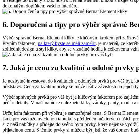
Investujte do ​kvality ​a odolnosti ⁣s Bernat Element klikou ⁣a užijte⁤ 
dokonalým doplňkem vašeho interiéru.
6. Doporučení a tipy pro výběr správné Be
Výběr správné Bernat Element kliky je klíčovým krokem při zařizování
Prvním ⁢faktorem,
na který‍ byste se měli zaměřit
,⁣ je materiál, ze‌ kte
zohlednit design a styl kliky, aby se vizuálně hodila k celkovému vzhl
7. Jaká je cena ⁢za kvalitní a odolné prvky 
Je nezbytné investovat do ​kvalitních a odolných prvků pro váš byt, kt
představy. Cena za kvalitní prvky se může lišit v závislosti na jejich 
Výběr správných prvků pro ​váš byt je klíčovým faktorem pro zajištěn
péčí o detaily. V naší nabídce naleznete kliky, zámky, panty, madla a 
Určujícím faktorem při výběru je samozřejmě cena. ⁣S Bernat Element si
jsme pro vás níže uvedenou tabulku s přehledem​ některých našich prod
si z naší nabídky​ a přidejte do svého bytu prvky,⁢ které nejenže vydrží
přijatelnou‍ cenu. S těmito prvky si ‍můžete být jisti, ⁢že váš domov b