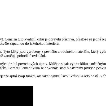
 byt. Cena za tuto kvalitní kliku je opravdu příznivá, přestože se jedná
kvěle zapadnou‍ do jakéhokoli interiéru.
 Tyto kliky jsou vyrobeny z pevného a odolného materiálu, který vydrží
ož zaručuje pohodlné ovládání.
ůzných druhů povrchových úprav. Můžete si tak vybrat kliku s měděným,
áříte, Bernat Element klika ⁣se dokonale sladí s ‍ostatními prvky a pos
jenže splní⁣ svoji funkci, ale také vynikají⁣ svou krásou a odolností. S