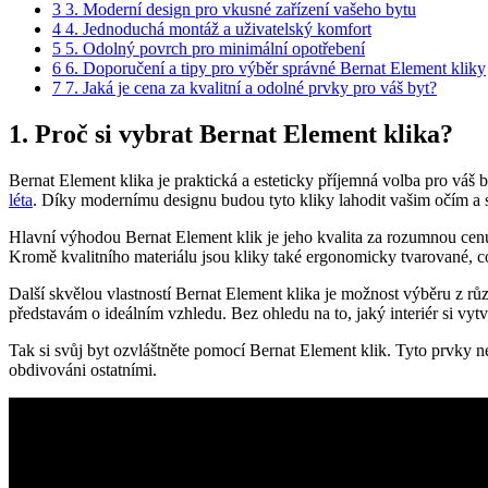
3
3. Moderní design pro vkusné zařízení vašeho bytu
4
4. Jednoduchá montáž a uživatelský komfort
5
5. Odolný povrch⁢ pro minimální opotřebení
6
6. Doporučení a tipy pro výběr správné Bernat Element kliky
7
7. Jaká je cena ⁢za kvalitní a odolné prvky pro váš byt?
1. Proč si ‍vybrat Bernat‌ Element klika?
Bernat Element klika je praktická⁣ a esteticky ‌příjemná volba‌ pro váš
léta
. Díky modernímu designu budou tyto kliky lahodit vašim očím a s
Hlavní výhodou Bernat Element klik je jeho kvalita za ‍rozumnou cenu.
Kromě kvalitního materiálu jsou kliky také⁢ ergonomicky tvarované, c
Další skvělou vlastností Bernat Element klika je možnost výběru z r
představám o ideálním vzhledu. Bez ohledu na to, jaký interiér si vytv
Tak si svůj byt ozvláštněte pomocí Bernat Element klik. Tyto⁤ prvky ne
obdivováni ostatními.