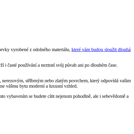
 o prvky vyrobené z odolného materiálu,
které vám budou sloužit dlouhá
 ⁣i časté používání a neztratí svůj půvab ani po dlouhém čase.
 nerezovým,⁤ stříbrným‍ nebo zlatým povrchem, který odpovídá‌ vašim
kytne vášmu bytu moderní a luxusní vzhled.
 tímto vybavením se budete cítit nejenom pohodlně, ale i sebevědomě a