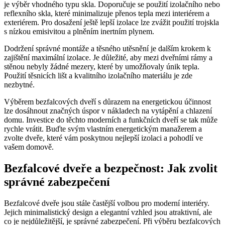
je výběr vhodného typu skla. Doporučuje se použití izolačního nebo
reflexního skla, které minimalizuje přenos tepla mezi interiérem a
exteriérem. Pro dosažení ještě lepší izolace lze zvážit použití trojskla
s nízkou emisivitou a plněním inertním plynem.
Dodržení správné montáže a těsného utěsnění je dalším krokem k
zajištění maximální izolace. Je důležité, aby mezi dveřními rámy a
stěnou nebyly žádné mezery, které by umožňovaly únik tepla.
Použití těsnicích lišt a kvalitního izolačního materiálu je zde
nezbytné.
Výběrem bezfalcových dveří s důrazem na energetickou účinnost
lze dosáhnout značných úspor v nákladech na vytápění a chlazení
domu. Investice do těchto moderních a funkčních dveří se tak může
rychle vrátit. Buďte svým vlastním energetickým manažerem a
zvolte dveře, které vám poskytnou nejlepší izolaci a pohodlí ve
vašem domově.
Bezfalcové dveře a bezpečnost: Jak zvolit
správné zabezpečení
Bezfalcové dveře jsou stále častější volbou pro moderní interiéry.
Jejich minimalistický design a elegantní vzhled jsou atraktivní, ale
co je nejdůležitější, je správné zabezpečení. Při výběru bezfalcových