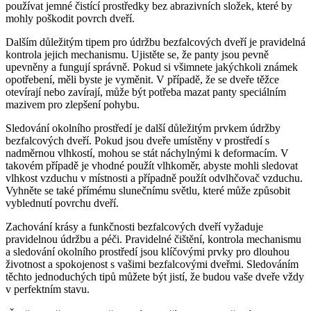
používat jemné čistící prostředky bez abrazivních složek, které by
mohly poškodit povrch dveří.
Dalším důležitým tipem pro údržbu bezfalcových dveří je pravidelná
kontrola jejich mechanismu. Ujistěte se, že panty jsou pevně
upevněny a fungují správně. Pokud si všimnete jakýchkoli známek
opotřebení, měli byste je vyměnit. V případě, že se dveře těžce
otevírají nebo zavírají, může být potřeba mazat panty speciálním
mazivem pro zlepšení pohybu.
Sledování okolního prostředí je další důležitým prvkem údržby
bezfalcových dveří. Pokud jsou dveře umístěny v prostředí s
nadměrnou vlhkostí, mohou se stát náchylnými k deformacím. V
takovém případě je vhodné použít vlhkoměr, abyste mohli sledovat
vlhkost vzduchu v místnosti a případně použít odvlhčovač vzduchu.
Vyhněte se také přímému slunečnímu světlu, které může způsobit
vyblednutí povrchu dveří.
Zachování krásy a funkčnosti bezfalcových dveří vyžaduje
pravidelnou údržbu a péči. Pravidelné čištění, kontrola mechanismu
a sledování okolního prostředí jsou klíčovými prvky pro dlouhou
životnost a spokojenost s vašimi bezfalcovými dveřmi. Sledováním
těchto jednoduchých tipů můžete být jistí, že budou vaše dveře vždy
v perfektním stavu.