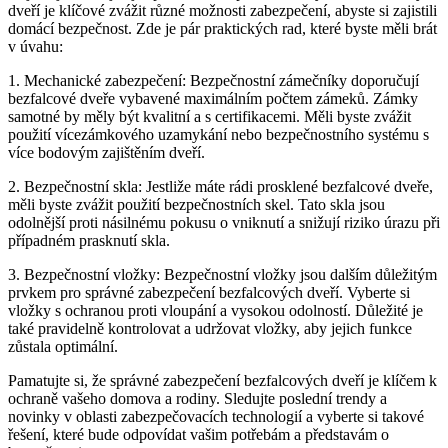
dveří je klíčové zvážit různé možnosti zabezpečení, abyste si zajistili
domácí bezpečnost. Zde je pár praktických rad, které byste měli brát
v úvahu:
1. Mechanické zabezpečení: Bezpečnostní zámečníky doporučují
bezfalcové dveře vybavené maximálním počtem zámeků. Zámky
samotné by měly být kvalitní a s certifikacemi. Měli byste zvážit
použití vícezámkového uzamykání nebo bezpečnostního systému s
více bodovým zajištěním dveří.
2. Bezpečnostní skla: Jestliže máte rádi prosklené bezfalcové dveře,
měli byste zvážit použití bezpečnostních skel. Tato skla jsou
odolnější proti násilnému pokusu o vniknutí a snižují riziko úrazu při
případném prasknutí skla.
3. Bezpečnostní vložky: Bezpečnostní vložky jsou dalším důležitým
prvkem pro správné zabezpečení bezfalcových dveří. Vyberte si
vložky s ochranou proti vloupání a vysokou odolností. Důležité je
také pravidelně kontrolovat a udržovat vložky, aby jejich funkce
zůstala optimální.
Pamatujte si, že správné zabezpečení bezfalcových dveří je klíčem k
ochraně vašeho domova a rodiny. Sledujte poslední trendy a
novinky v oblasti zabezpečovacích technologií a vyberte si takové
řešení, které bude odpovídat vašim potřebám a představám o