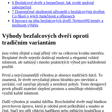
6
Bezfalcové dveře a bezpečnost: Jak zvolit správné
zabezpečení
7
Doporučené zkušenosti uživatelů s bezfalcovými dveřmi:
Co říkají o jejich funkčnosti a přínosech
8
Inovace na trhu bezfalcových dveří: Nejnovější trendy a
možnosti výběru
Výhody bezfalcových dveří oproti
tradičním variantám
jsou velmi zřejmé a mají přímý vliv na celkovou kvalitu interiéru.
Bezplatné dveře nejenže dodávají moderní a elegantní vzhled
místnosti, ale nabízejí i mnoho praktických výhod pro každodenní
použití.
První a nejvýznamnější výhodou je absence tradičních falců. To
znamená, že dveře nevyžadují plnou hloubku pro otevírání a
zavírání, což zaručuje plynulý a nerušený pohyb. Tento designový
prvek přináší znatelné zlepšení prostoru a umožňuje efektivnější
využití každé místnosti.
Další výhodou je snadná údržba. Bezchráněné dveře mají hladkou
povrchovou úpravu, která je odolná proti poškrábání a snadno se
čistí. Stačí jen otřít vlhkým hadříkem nebo měkkým houbičkou a