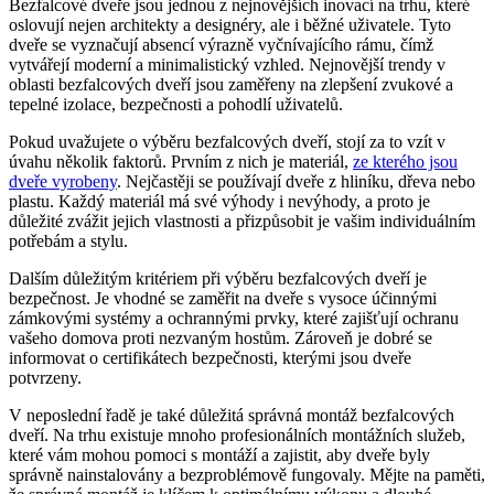
Bezfalcové dveře jsou jednou z nejnovějších inovací na trhu, které
oslovují nejen architekty a designéry, ale i běžné uživatele. Tyto
dveře se vyznačují absencí výrazně vyčnívajícího rámu, čímž
vytvářejí moderní a minimalistický vzhled. Nejnovější trendy v
oblasti bezfalcových dveří jsou zaměřeny na zlepšení zvukové a
tepelné izolace, bezpečnosti a pohodlí uživatelů.
Pokud uvažujete o výběru bezfalcových dveří, stojí za to vzít v
úvahu několik faktorů. Prvním z nich je materiál,
ze kterého jsou
dveře vyrobeny
. Nejčastěji se používají dveře z hliníku, dřeva nebo
plastu. Každý materiál má své výhody i nevýhody, a proto je
důležité zvážit jejich vlastnosti a přizpůsobit je vašim individuálním
potřebám a stylu.
Dalším důležitým kritériem při výběru bezfalcových dveří je
bezpečnost. Je vhodné se zaměřit na dveře s vysoce účinnými
zámkovými systémy a ochrannými prvky, které zajišťují ochranu
vašeho domova proti nezvaným hostům. Zároveň je dobré se
informovat o certifikátech bezpečnosti, kterými jsou dveře
potvrzeny.
V neposlední řadě je také důležitá správná montáž bezfalcových
dveří. Na trhu existuje mnoho profesionálních montážních služeb,
které vám mohou pomoci s montáží a zajistit, aby dveře byly
správně nainstalovány a bezproblémově fungovaly. Mějte na paměti,