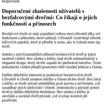
bezpečnosti.
Doporučené zkušenosti uživatelů s
bezfalcovými dveřmi: Co říkají o jejich
funkčnosti a přínosech
Bezfalcové dveře se staly populární volbou mezi uživateli díky své
funkčnosti a přínosům, které nabízejí. Uživatelé vyzdvihují několik
klíčových aspektů, které je přiměly k tomu, aby si vybrali tento typ
dveří.
Jedním z nejvýznamnějších přínosů bezfalcových dveří je jejich
moderní vzhled. Bez zámku a kličky mají dveře minimalistický a
elegantní design, který skvěle zapadá do jakéhokoli interiéru. Tento
jednoduchý vzhled přináší prostorům větší vizuální lehkost a čistotu.
Dalším důležitým faktorem je praktickost bezfalcových dveří.
Uživatelé si chválí snadnou údržbu a čistotu těchto dveří. Bez falců
a kličky se dveře stávají odolnějšími proti prachu a nečistotám, což
usnadňuje jejich udržování v čistotě. Jednoduchý a plynulý pohyb
dveří je dalším důležitým hlediskem. Bez zámku a kličky je
otevírání a zavírání dveří plynulé, což zvyšuje komfort při
používání.