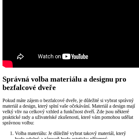
Správná volba materiálu a designu pro
bezfalcové dveře
Pokud máte zájem o bezfalcové dveře, je důležité si vybrat správný
materiál a design, který splní vaše očekávání. Materiál a design mají
velký vliv na celkový vzhled a funkčnost dveří. Zde jsou některé
praktické rady a uživatelské zkušenosti, které vám pomohou udělat
správnou volbu:
Volba materiálu: Je důležité vybrat takový materiál, který
bude odolný a zároveň bude esteticky příjemný.