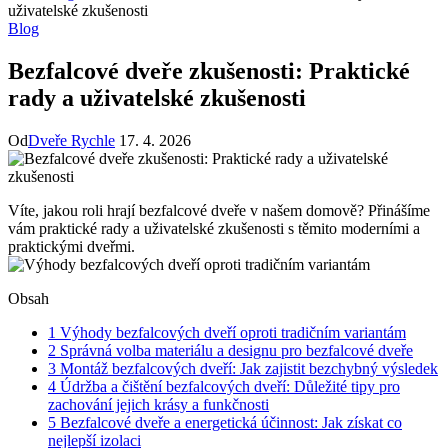
uživatelské zkušenosti
Blog
Bezfalcové dveře zkušenosti: Praktické
rady a uživatelské zkušenosti
Od
Dveře Rychle
17. 4. 2026
Víte, jakou roli hrají bezfalcové dveře v našem domově? Přinášíme
vám praktické rady a uživatelské zkušenosti s těmito moderními a
praktickými dveřmi.
Obsah
1
Výhody bezfalcových dveří oproti tradičním variantám
2
Správná volba materiálu a designu pro bezfalcové dveře
3
Montáž bezfalcových dveří: Jak zajistit bezchybný výsledek
4
Údržba a čištění bezfalcových dveří: Důležité tipy pro
zachování jejich krásy a funkčnosti
5
Bezfalcové dveře a energetická účinnost: Jak získat co
nejlepší izolaci