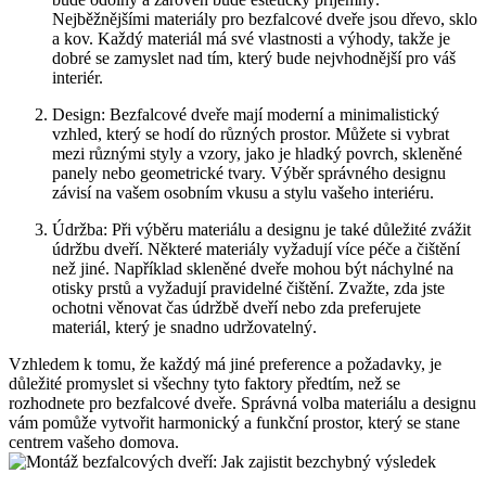
Nejběžnějšími materiály pro bezfalcové dveře jsou dřevo, sklo
a kov. Každý materiál má své vlastnosti a výhody, takže je
dobré se zamyslet nad tím, který bude nejvhodnější pro váš
interiér.
Design: Bezfalcové dveře mají moderní a minimalistický
vzhled, který se hodí do různých prostor. Můžete si vybrat
mezi různými styly a vzory, jako je hladký povrch, skleněné
panely nebo geometrické tvary. Výběr správného designu
závisí na vašem osobním vkusu a stylu vašeho interiéru.
Údržba: Při výběru materiálu a designu je také důležité zvážit
údržbu dveří. Některé materiály vyžadují více péče a čištění
než jiné. Například skleněné dveře mohou být náchylné na
otisky prstů a vyžadují pravidelné čištění. Zvažte, zda jste
ochotni věnovat čas údržbě dveří nebo zda preferujete
materiál, který je snadno udržovatelný.
Vzhledem k tomu, že každý má jiné preference a požadavky, je
důležité promyslet si všechny tyto faktory předtím, než se
rozhodnete pro bezfalcové dveře. Správná volba materiálu a designu
vám pomůže vytvořit harmonický a funkční prostor, který se stane
centrem vašeho domova.