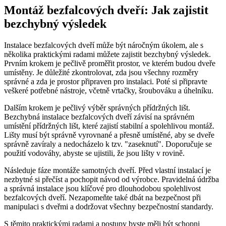
Montáž bezfalcových dveří: Jak zajistit
bezchybný výsledek
Instalace bezfalcových dveří může být náročným úkolem, ale s
několika praktickými radami můžete zajistit bezchybný výsledek.
Prvním krokem je pečlivě proměřit prostor, ve kterém budou dveře
umístěny. Je důležité zkontrolovat, zda jsou všechny rozměry
správné a zda je prostor připraven pro instalaci. Poté si připravte
veškeré potřebné nástroje, včetně vrtačky, šroubováku a úhelníku.
Dalším krokem je pečlivý výběr správných přídržných lišt.
Bezchybná instalace bezfalcových dveří závisí na správném
umístění přídržných lišt, které zajistí stabilní a spolehlivou montáž.
Lišty musí být správně vyrovnané a přesně umístěné, aby se dveře
správně zavíraly a nedocházelo k tzv. "zaseknutí". Doporučuje se
použití vodováhy, abyste se ujistili, že jsou lišty v rovině.
Následuje fáze montáže samotných dveří. Před vlastní instalací je
nezbytné si přečíst a pochopit návod od výrobce. Pravidelná údržba
a správná instalace jsou klíčové pro dlouhodobou spolehlivost
bezfalcových dveří. Nezapomeňte také dbát na bezpečnost při
manipulaci s dveřmi a dodržovat všechny bezpečnostní standardy.
S těmito praktickými radami a postupy byste měli být schopni