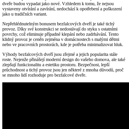
dveře budou vypadat jako nové. Vzhledem k tomu, že nejsou
vystaveny otvírání a zavírání, nedochází k opotřebení a poškození
jako u tradičních variant.
Nepřehlédnutelným bonusem bezfalcových dveří je také tichý
provoz. Díky své konstrukci se nedostávají do styku s ostatními
povrchy, což eliminuje případné klepání nebo zadrhávání. Tento
klidný provoz je ceněn zejména v domácnostech s malými dětmi
nebo ve pracovních prostorách, kde je potřeba minimalizovat hluk.
Výhody bezfalcových dveří jsou zřejmé a jejich popularita stále
roste. Nejenže přinášejí moderní design do vašeho domova, ale také
zlepšují funkcionalitu a estetiku prostoru. Bezpečnost, lepší
průchodnost a tichý provoz jsou jen některé z mnoha důvodů, proč
se mnoho lidí rozhoduje pro bezfalcové dveře.