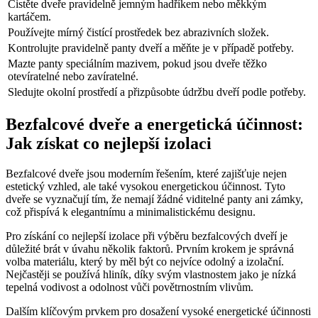
Čistěte dveře pravidelně jemným hadříkem nebo měkkým
kartáčem.
Používejte mírný čistící prostředek bez abrazivních složek.
Kontrolujte pravidelně panty dveří a měňte je v případě potřeby.
Mazte panty speciálním mazivem, pokud jsou dveře těžko
otevíratelné nebo zavíratelné.
Sledujte okolní prostředí a přizpůsobte údržbu dveří podle potřeby.
Bezfalcové dveře a energetická účinnost:
Jak získat co nejlepší izolaci
Bezfalcové dveře jsou moderním řešením, které zajišťuje nejen
estetický vzhled, ale také vysokou energetickou účinnost. Tyto
dveře se vyznačují tím, že nemají žádné viditelné panty ani zámky,
což přispívá k elegantnímu a minimalistickému designu.
Pro získání co nejlepší izolace při výběru bezfalcových dveří je
důležité brát v úvahu několik faktorů. Prvním krokem je správná
volba materiálu, který by měl být co nejvíce odolný a izolační.
Nejčastěji se používá hliník, díky svým vlastnostem jako je nízká
tepelná vodivost a odolnost vůči povětrnostním vlivům.
Dalším klíčovým prvkem pro dosažení vysoké energetické účinnosti