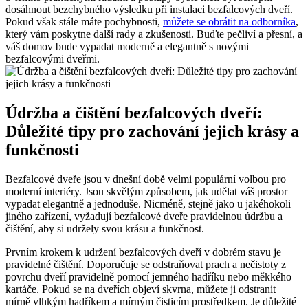
dosáhnout bezchybného výsledku při instalaci bezfalcových dveří.
Pokud však stále máte pochybnosti,
můžete se obrátit na odborníka
,
který vám poskytne další rady a zkušenosti. Buďte pečliví a přesní, a
váš domov bude vypadat moderně a elegantně s novými
bezfalcovými dveřmi.
Údržba a čištění bezfalcových dveří:
Důležité tipy pro zachování jejich krásy a
funkčnosti
Bezfalcové dveře jsou v dnešní době velmi populární volbou pro
moderní interiéry. Jsou skvělým způsobem, jak udělat váš prostor
vypadat elegantně a jednoduše. Nicméně, stejně jako u jakéhokoli
jiného zařízení, vyžadují bezfalcové dveře pravidelnou údržbu a
čištění, aby si udržely svou krásu a funkčnost.
Prvním krokem k udržení bezfalcových dveří v dobrém stavu je
pravidelné čištění. Doporučuje se odstraňovat prach a nečistoty z
povrchu dveří pravidelně pomocí jemného hadříku nebo měkkého
kartáče. Pokud se na dveřích objeví skvrna, můžete ji odstranit
mírně vlhkým hadříkem a mírným čisticím prostředkem. Je důležité