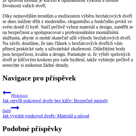
že správná montáž je klíčem k optimálnímu výkonu a dlouhé
životnosti vašich dveří.
Díky nejnovějším trendům a možnostem výběru bezfalcových dveří
se dnes můžete těšit z moderního, elegantního a funkčního prvků ve
svém domě či bytě. Stačí pečlivě vybrat materiál a design, zaměřit se
na bezpečnost a spolupracovat s profesionálními montážními
službami, abyste si mohli skutečně užít výhody bezfalcových dveří.
Na závěr, doufáme, že tato článek o bezfalcových dveřích vám
přinesl praktické rady a uživatelské zkušenosti. Důležitými body
jsou bezpečnost, kvalita a design. Pamatujte si, že výběr správných
dveří je klíčovým krokem pro vaše bydlení, takže vybírejte pečlivě a
nenechte si uniknout žádné detaily.
Navigace pro příspěvek
Předchozí
Jak otevřít pokojové dveře bez klíče: Bezpečné metody
Další
Jak vyrobit venkovní dveře: Materiál a návod
Podobné příspěvky