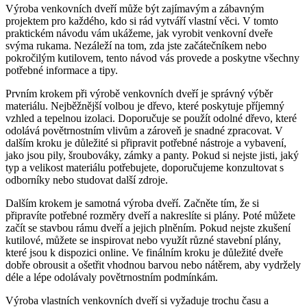
Výroba venkovních dveří může být zajímavým a zábavným
projektem pro každého, kdo si rád vytváří vlastní věci. V tomto
praktickém návodu vám ukážeme, jak vyrobit venkovní dveře
svýma rukama. Nezáleží na tom, zda jste začátečníkem nebo
pokročilým kutilovem, tento návod vás provede a poskytne všechny
potřebné informace a tipy.
Prvním krokem při výrobě venkovních dveří je správný výběr
materiálu. Nejběžnější volbou je dřevo, které poskytuje příjemný
vzhled a tepelnou izolaci. Doporučuje se použít odolné dřevo, které
odolává povětrnostním vlivům a zároveň je snadné zpracovat. V
dalším kroku je důležité si připravit potřebné nástroje a vybavení,
jako jsou pily, šroubováky, zámky a panty. Pokud si nejste jisti, jaký
typ a velikost materiálu potřebujete, doporučujeme konzultovat s
odborníky nebo studovat další zdroje.
Dalším krokem je samotná výroba dveří. Začněte tím, že si
připravíte potřebné rozměry dveří a nakreslíte si plány. Poté můžete
začít se stavbou rámu dveří a jejich plněním. Pokud nejste zkušení
kutilové, můžete se inspirovat nebo využít různé stavební plány,
které jsou k dispozici online. Ve finálním kroku je důležité dveře
dobře obrousit a ošetřit vhodnou barvou nebo nátěrem, aby vydržely
déle a lépe odolávaly povětrnostním podmínkám.
Výroba vlastních venkovních dveří si vyžaduje trochu času a