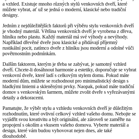
a vzhled. Existuje mnoho různých stylů venkovních dveří, které
můžete vybrat, ať už se jedná o moderní, klasické nebo tradiční
designy.
Jedním z nejdůležitějších faktorů při výběru stylu venkovních dveří
je vhodný materiál. Většina venkovních dveří je vyrobena z dřeva,
hliníku nebo plastu. Každý materiál má své výhody a nevýhody.
Například dřevěné dveře jsou klasické a přidávají příjemný
rustikální pocit, zatímco dveře z hliníku jsou moderní a odolné vůči
povětrnostním podmínkám.
Dalším faktorem, kterým je třeba se zabývat, je samotný vzhled
dveří. Chcete-li dosáhnout harmonie a estetiky, doporučuje se vybrat
venkovní dveře, které ladí s celkovým stylem domu. Pokud máte
moderní dům, můžete se rozhodnout pro minimalistický design s
hladkými liniemi a skleněnými prvky. Naopak, pokud máte tradiční
domov s venkovským šarmem, můžete zvolit dveře s vyřezávanými
detaily a dekoracemi.
Pamatujte, že výběr stylu a vzhledu venkovních dveří je důležitým
rozhodnutím, které ovlivní celkový vzhled vašeho domu. Nebojte se
vyjádřit svou kreativitu a být originální, ale zároveň se zaměřte na
propojení s okolím a vkusem vašeho domova. Vyberte materiál a
design, které vám budou vyhovovat nejen dnes, ale také
dlouhodobě.