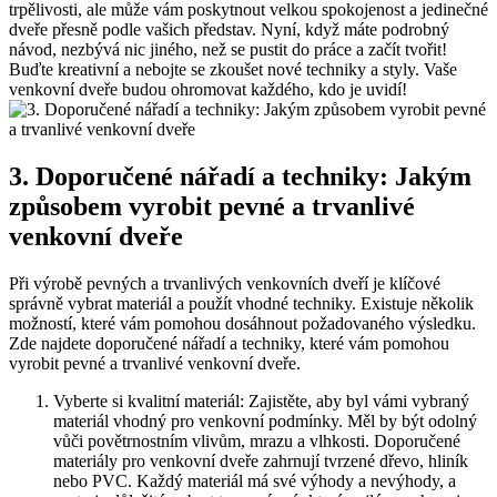
trpělivosti, ale může vám poskytnout velkou spokojenost a jedinečné
dveře přesně podle vašich představ. Nyní, když máte podrobný
návod, nezbývá nic jiného, než se pustit do práce a začít tvořit!
Buďte kreativní a nebojte se zkoušet nové techniky a styly. Vaše
venkovní dveře budou ohromovat každého, kdo je uvidí!
3. Doporučené nářadí a techniky: Jakým
způsobem vyrobit pevné a trvanlivé
venkovní dveře
Při výrobě pevných a trvanlivých venkovních dveří je klíčové
správně vybrat materiál a použít vhodné techniky. Existuje několik
možností, které vám pomohou dosáhnout požadovaného výsledku.
Zde najdete doporučené nářadí a techniky, které vám pomohou
vyrobit pevné a trvanlivé venkovní dveře.
Vyberte si kvalitní materiál: Zajistěte, aby byl vámi vybraný
materiál vhodný pro venkovní podmínky. Měl by být odolný
vůči povětrnostním vlivům, mrazu a vlhkosti. Doporučené
materiály pro venkovní dveře zahrnují tvrzené dřevo, hliník
nebo PVC. Každý materiál má své výhody a nevýhody, a