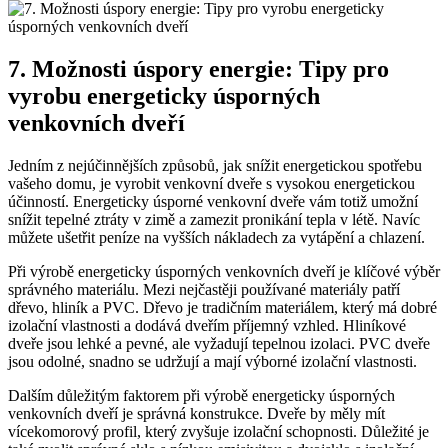
7. Možnosti úspory energie: Tipy pro
vyrobu energeticky úsporných
venkovních dveří
Jedním z nejúčinnějších způsobů, jak snížit energetickou spotřebu
vašeho domu, je vyrobit venkovní dveře s vysokou energetickou
účinností. Energeticky úsporné venkovní dveře vám totiž umožní
snížit tepelné ztráty v zimě a zamezit pronikání tepla v létě. Navíc
můžete ušetřit peníze na vyšších nákladech za vytápění a chlazení.
Při výrobě energeticky úsporných venkovních dveří je klíčové výběr
správného materiálu. Mezi nejčastěji používané materiály patří
dřevo, hliník a PVC. Dřevo je tradičním materiálem, který má dobré
izolační vlastnosti a dodává dveřím příjemný vzhled. Hliníkové
dveře jsou lehké a pevné, ale vyžadují tepelnou izolaci. PVC dveře
jsou odolné, snadno se udržují a mají výborné izolační vlastnosti.
Dalším důležitým faktorem při výrobě energeticky úsporných
venkovních dveří je správná konstrukce. Dveře by měly mít
vícekomorový profil, který zvyšuje izolační schopnosti. Důležité je