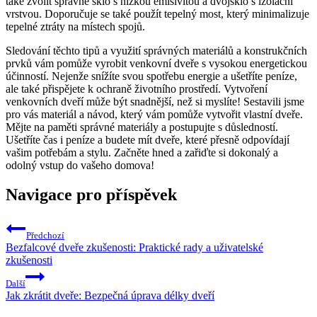
také zvolit správné sklo s nízkou emisivitou a dvojsklo s izolační
vrstvou. Doporučuje se také použít tepelný most, který minimalizuje
tepelné ztráty na místech spojů.
Sledování těchto tipů a využití správných materiálů a konstrukčních
prvků vám pomůže vyrobit venkovní dveře s vysokou energetickou
účinností. Nejenže snížíte svou spotřebu energie a ušetříte peníze,
ale také přispějete k ochraně životního prostředí. Vytvoření
venkovních dveří může být snadnější, než si myslíte! Sestavili jsme
pro vás materiál a návod, který vám pomůže vytvořit vlastní dveře.
Mějte na paměti správné materiály a postupujte s důsledností.
Ušetříte čas i peníze a budete mít dveře, které přesně odpovídají
vašim potřebám a stylu. Začněte hned a zařiďte si dokonalý a
odolný vstup do vašeho domova!
Navigace pro příspěvek
Předchozí
Bezfalcové dveře zkušenosti: Praktické rady a uživatelské
zkušenosti
Další
Jak zkrátit dveře: Bezpečná úprava délky dveří