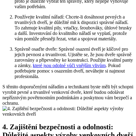
proto je důležité vybrat ten správný, který nejlépe vyhovuje
vašim potřebám.
Používejte kvalitní nářadí: Chcete-li dosáhnout pevných a
trvanlivých dveří, je důležité mít k dispozici správné nářadí.
To zahrnuje kvalitní pily, vrtačky, šroubováky, úhlové brusky
a další. Investování do kvalitního nářadí se vyplatí, protože
vám pomůže přesněji řezat, vrtat a spojovat materiály.
Správně osaďte dveře: Správné osazení dveří je klíčové pro
jejich pevnost a trvanlivost. Ujistěte se, že jsou dveře správně
zarovnány a připevněny ke konstrukci. Použijte kvalitní panty
a zámky,
které jsou odolné vůči vnějším vlivům
. Pokud
potřebujete pomoc s osazením dveří, neváhejte si najmout
profesionála.
S těmito doporučenými nářadím a technikami byste měli být schopni
vyrobit pevné a trvanlivé venkovní dveře, které budou odolávat
nepříznivým povětrnostním podmínkám a poskytnou vám bezpečí a
ochranu.
4. Zajištění bezpečnosti a odolnosti:
Důležité aspekty výroby venkovních dveří