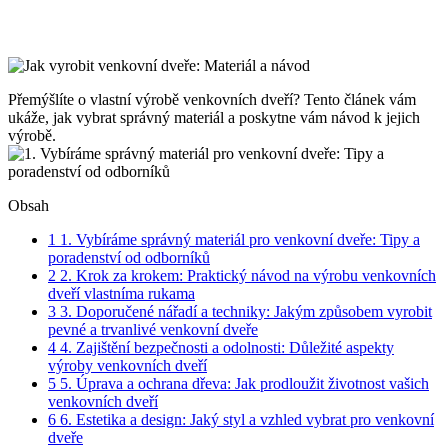
Přemýšlíte o vlastní výrobě venkovních dveří? Tento článek vám
ukáže, jak vybrat správný materiál a poskytne vám návod k jejich
výrobě.
Obsah
1
1. Vybíráme správný materiál pro venkovní dveře: Tipy a
poradenství od odborníků
2
2. Krok za krokem: Praktický návod na výrobu venkovních
dveří vlastníma rukama
3
3. Doporučené nářadí a techniky: Jakým způsobem vyrobit
pevné a trvanlivé venkovní dveře
4
4. Zajištění bezpečnosti a odolnosti: Důležité aspekty
výroby venkovních dveří
5
5. Úprava a ochrana dřeva: Jak prodloužit životnost vašich
venkovních dveří
6
6. Estetika a design: Jaký styl a vzhled vybrat pro venkovní
dveře