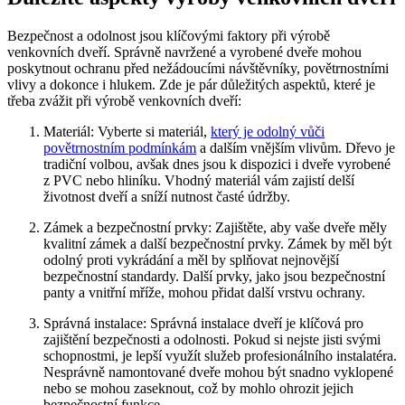
Bezpečnost a odolnost jsou klíčovými faktory při výrobě
venkovních dveří. Správně navržené a vyrobené dveře mohou
poskytnout ochranu před nežádoucími návštěvníky, povětrnostními
vlivy a dokonce i hlukem. Zde je pár důležitých aspektů, které je
třeba zvážit při výrobě venkovních dveří:
Materiál: Vyberte si materiál,
který je odolný vůči
povětrnostním podmínkám
a dalším vnějším vlivům. Dřevo je
tradiční volbou, avšak dnes jsou k dispozici i dveře vyrobené
z PVC nebo hliníku. Vhodný materiál vám zajistí delší
životnost dveří a sníží nutnost časté údržby.
Zámek a bezpečnostní prvky: Zajištěte, aby vaše dveře měly
kvalitní zámek a další bezpečnostní prvky. Zámek by měl být
odolný proti vykrádání a měl by splňovat nejnovější
bezpečnostní standardy. Další prvky, jako jsou bezpečnostní
panty a vnitřní mříže, mohou přidat další vrstvu ochrany.
Správná instalace: Správná instalace dveří je klíčová pro
zajištění bezpečnosti a odolnosti. Pokud si nejste jisti svými
schopnostmi, je lepší využít služeb profesionálního instalatéra.
Nesprávně namontované dveře mohou být snadno vyklopené
nebo se mohou zaseknout, což by mohlo ohrozit jejich
bezpečnostní funkce.