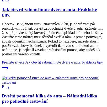
Blog
Jak otevřít zabouchnuté dveře u auta: Praktické
tipy
Chcete-li se vyhnout stresu ztracených klíčů, je dobré znát pár
praktických tipů, jak otevřít zabouchnuté dveře u auta. Začněte tím,
že si připravíte tenký kovový předmět, například drát nebo kleštiny.
Zasuňte tento nástroj mezi těsnění dveří a rámu a jemně pohybujte,
abyste odemkli mechanizmus. Pokud to nezabere, můžete zkusit
použít vzduchový balónek a vytvořit tlakovou sílu. Pokud ani to
nefunguje, je nejlepší zavolat profesionální pomoc, aby nedošlo k
poškození vašeho vozidla.
Přečtěte si více
Jak otevřít zabouchnuté dveře u auta: Praktické tipy
Blog
Dveřní pomocná klika do auta – Náhradní klika
pro pohodlné cestování