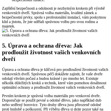
Zajištění bezpečnosti a odolnosti je nezbytným krokem při výrobě
venkovních dveří. Správná volba materiálu, kvalitní zámek a
bezpečnostní prvky, spolu s profesionální instalací, vám poskytnou
klid a jistotu, že jste udělali správnou volbu pro svou rodinu a
majetek.
5. Úprava a ochrana dřeva: Jak
prodloužit životnost vašich venkovních
dveří
Úprava a ochrana dřeva je klíčová pro prodloužení životnosti vašich
venkovních dveří. Správnou péčí dokážete zajistit, že vaše dveře
odolají vlivům počasí a budou krásné i po mnoho let. Existuje
několik důležitých kroků a technik, které vám pomohou dosáhnout
optimální ochrany a prodloužit životnost vašich venkovních dveří.
Prvním krokem je správná volba materiálu pro venkovní dveře.
Doporučuje se použít pevné a odolné dřevo, jako například dub
nebo sedřený borovice. Tyto druhy dřeva jsou přirozeně odolné
proti hnilobě a poškození. Při výběru dřeva si dejte pozor také na