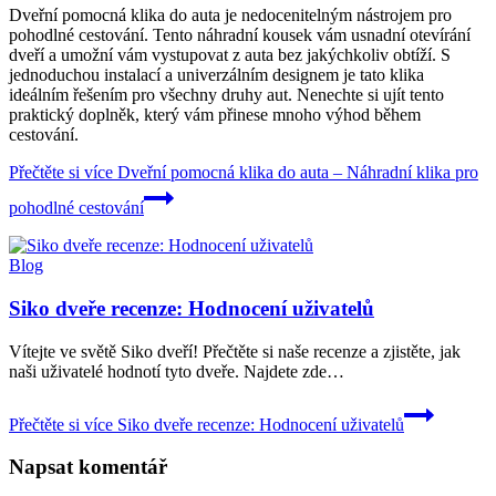
Dveřní pomocná klika do auta je nedocenitelným nástrojem pro
pohodlné cestování. Tento náhradní kousek vám usnadní otevírání
dveří a umožní vám vystupovat z auta bez jakýchkoliv obtíží. S
jednoduchou instalací a univerzálním designem je tato klika
ideálním řešením pro všechny druhy aut. Nenechte si ujít tento
praktický doplněk, který vám přinese mnoho výhod během
cestování.
Přečtěte si více
Dveřní pomocná klika do auta – Náhradní klika pro
pohodlné cestování
Blog
Siko dveře recenze: Hodnocení uživatelů
Vítejte ve světě Siko dveří! Přečtěte si naše recenze a zjistěte, jak
naši uživatelé hodnotí tyto dveře. Najdete zde…
Přečtěte si více
Siko dveře recenze: Hodnocení uživatelů
Napsat komentář