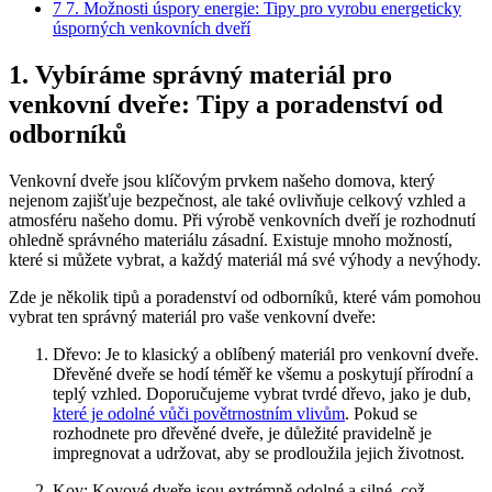
7
7. Možnosti úspory energie: Tipy pro vyrobu energeticky
úsporných venkovních dveří
1. Vybíráme správný materiál pro
venkovní dveře: Tipy a poradenství od
odborníků
Venkovní dveře jsou klíčovým prvkem našeho domova, který
nejenom zajišťuje bezpečnost, ale také ovlivňuje celkový vzhled a
atmosféru našeho domu. Při výrobě venkovních dveří je rozhodnutí
ohledně správného materiálu zásadní. Existuje mnoho možností,
které si můžete vybrat, a každý materiál má své výhody a nevýhody.
Zde je několik tipů a poradenství od odborníků, které vám pomohou
vybrat ten správný materiál pro vaše venkovní dveře:
Dřevo: Je to klasický a oblíbený materiál pro venkovní dveře.
Dřevěné dveře se hodí téměř ke všemu a poskytují přírodní a
teplý vzhled. Doporučujeme vybrat tvrdé dřevo, jako je dub,
které je odolné vůči povětrnostním vlivům
. Pokud se
rozhodnete pro dřevěné dveře, je důležité pravidelně je
impregnovat a udržovat, aby se prodloužila jejich životnost.
Kov: Kovové dveře jsou extrémně odolné a silné, což