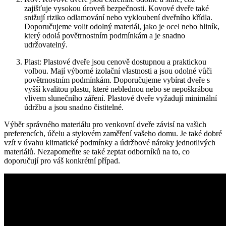
zajišťuje vysokou úroveň bezpečnosti. Kovové dveře také
snižují riziko odlamování nebo vykloubení dveřního křídla.
Doporučujeme volit odolný materiál, jako je ocel nebo hliník,
který odolá povětrnostním podmínkám a je snadno
udržovatelný.
Plast: Plastové dveře jsou cenově dostupnou a praktickou
volbou. Mají výborné izolační vlastnosti a jsou odolné vůči
povětrnostním podmínkám. Doporučujeme vybírat dveře s
vyšší kvalitou plastu, které neblednou nebo se nepoškrábou
vlivem slunečního záření. Plastové dveře vyžadují minimální
údržbu a jsou snadno čistitelné.
Výběr správného materiálu pro venkovní dveře závisí na vašich
preferencích, účelu a stylovém zaměření vašeho domu. Je také dobré
vzít v úvahu klimatické podmínky a údržbové nároky jednotlivých
materiálů. Nezapomeňte se také zeptat odborníků na to, co
doporučují pro váš konkrétní případ.