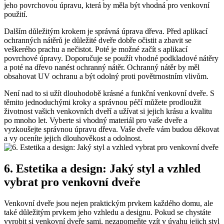
jeho povrchovou úpravu, která by měla být vhodná pro venkovní
použití.
Dalším důležitým krokem je správná úprava dřeva. Před aplikací
ochranných nátěrů je důležité dveře dobře očistit a zbavit se
veškerého prachu a nečistot. Poté je možné začít s aplikací
povrchové úpravy. Doporučuje se použít vhodné podkladové nátěry
a poté na dřevo nanést ochranný nátěr. Ochranný nátěr by měl
obsahovat UV ochranu a být odolný proti povětrnostním vlivům.
Není nad to si užít dlouhodobě krásné a funkční venkovní dveře. S
těmito jednoduchými kroky a správnou péčí můžete prodloužit
životnost vašich venkovních dveří a užívat si jejich krásu a kvalitu
po mnoho let. Vyberte si vhodný materiál pro vaše dveře a
vyzkoušejte správnou úpravu dřeva. Vaše dveře vám budou děkovat
a vy oceníte jejich dlouhověkost a odolnost.
6. Estetika a design: Jaký styl a vzhled
vybrat pro venkovní dveře
Venkovní dveře jsou nejen praktickým prvkem každého domu, ale
také důležitým prvkem jeho vzhledu a designu. Pokud se chystáte
vyrobit si venkovní dveře sami, nezapomeňte vzít v úvahu jejich styl