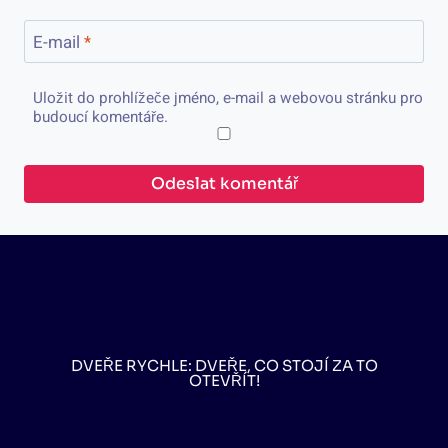
E-mail
*
Uložit do prohlížeče jméno, e-mail a webovou stránku pro
budoucí komentáře.
DVEŘE RYCHLE: DVEŘE, CO STOJÍ ZA TO
OTEVŘÍT!