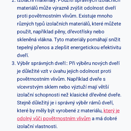
Izolační materiály: Použití správných izolačních
materiálů může výrazně zvýšit odolnost dveří
proti povětrnostním vlivům. Existuje mnoho
různých typů izolačních materiálů, které můžete
použít, například pěny, dřevotřísky nebo
skleněná vlákna. Tyto materiály pomáhají snížit
tepelný přenos a zlepšit energetickou efektivitu
dveří.
Výběr správných dveří:: Při výběru nových dveří
je důležité vzít v úvahu jejich odolnost proti
povětrnostním vlivům. Například dveře s
vícevrstvým sklem nebo výztuží mají větší
izolační schopnosti než klasické dřevěné dveře.
Stejně důležitý je i správný výběr rámů dveří,
které by měly být vyrobené z materiálu,
který je
odolný vůči povětrnostním vlivům
a má dobré
izolační vlastnosti.