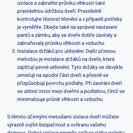
izolace a zabraňte průniku vlhkosti také
pravidelnou údržbou dveří. Pravidelně
kontrolujte těsnost těsnění a v případě potřeby
je vyměňte. Dbejte také na správné nastavení
pantů a zámku, aby se dveře dobře zavíraly a
zabraňovaly průniku vlhkosti a vzduchu.
Instalace držáků pro utěsnění: Další účinnou
metodou je instalace držáků na dveře, které
zajišťují pevné utěsnění. Tyto držáky se obvykle
umisťují na spodní část dveří a přesně se
přizpůsobují povrchu podlahy. Při zavírání dveří
se utěsní otvor mezi dveřmi a podlahou, čímž se
minimalizuje průnik vlhkosti a vzduchu.
S těmito účinnými metodami izolace dveří můžete
výrazně zvýšit bezpečnost a ochranu vašeho
domova. Dobrá izolace nejenže snižuje riziko průniku