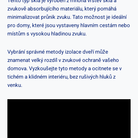
Tento typ skla je vyroben z mnoha vrstev skla a
zvukově absorbujícího materiálu, který pomáhá
minimalizovat průnik zvuku. Tato možnost je ideální
pro domy, které jsou vystaveny hlavním cestám nebo
místům s vysokou hladinou zvuku.
Vybrání správné metody izolace dveří může
znamenat velký rozdíl v zvukové ochraně vašeho
domova. Vyzkoušejte tyto metody a ocitnete se v
tichém a klidném interiéru, bez rušivých hluků z
venku.