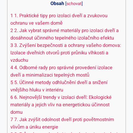
Obsah
[
schovat
]
1
1. Praktické tipy pro izolaci dveří a zvukovou
ochranu ve vašem domě
2
2. Jak vybrat správné materiály pro izolaci dveří a
dosáhnout účinného tepelného izolačního efektu
3
3. Zvýšení bezpečnosti a ochrany vašeho domova:
Izolace dveřních otvorů proti průniku vlhkosti a
vzduchu
4
4. Odborné rady pro správné provedení izolace
dveří a minimalizaci tepelných mostů
5
5. Účinné metody odhlučnění dveří a snížení
vnějšího hluku v interiéru
6
6. Nejnovější trendy v izolaci dveří: Ekologické
materiály a jejich vliv na energetickou účinnost
domu
7
7. Jak zvýšit odolnost dveří proti povětrnostním
vlivům a úniku energie