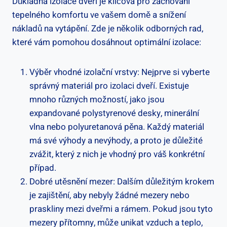
Důkladná izolace dveří je klíčová pro zachování
tepelného komfortu ve vašem domě a snížení
nákladů na vytápění. Zde je několik odborných rad,
které vám pomohou dosáhnout optimální izolace:
Výběr vhodné izolační vrstvy: Nejprve si vyberte
správný materiál pro izolaci dveří. Existuje
mnoho různých možností, jako jsou
expandované polystyrenové desky, minerální
vlna nebo polyuretanová pěna. Každý materiál
má své výhody a nevýhody, a proto je důležité
zvážit, který z nich je vhodný pro váš konkrétní
případ.
Dobré utěsnění mezer: Dalším důležitým krokem
je zajištění, aby nebyly žádné mezery nebo
praskliny mezi dveřmi a rámem. Pokud jsou tyto
mezery přítomny, může unikat vzduch a teplo,