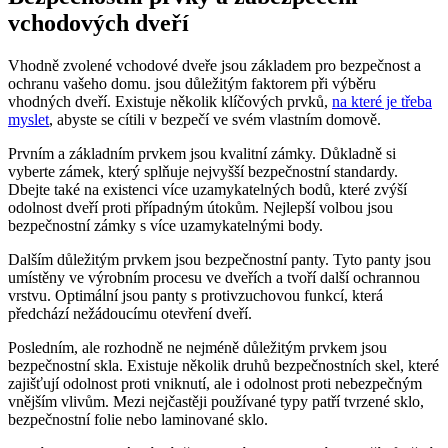
vchodových dveří
Vhodně zvolené vchodové dveře jsou základem pro bezpečnost a
ochranu vašeho domu. jsou důležitým faktorem při výběru
vhodných dveří. Existuje několik klíčových prvků,
na které je třeba
myslet
, abyste se cítili v bezpečí ve svém vlastním domově.
Prvním a základním prvkem jsou kvalitní zámky. Důkladně si
vyberte zámek, který splňuje nejvyšší bezpečnostní standardy.
Dbejte také na existenci více uzamykatelných bodů, které zvýší
odolnost dveří proti případným útokům. Nejlepší volbou jsou
bezpečnostní zámky s více uzamykatelnými body.
Dalším důležitým prvkem jsou bezpečnostní panty. Tyto panty jsou
umístěny ve výrobním procesu ve dveřích a tvoří další ochrannou
vrstvu. Optimální jsou panty s protivzuchovou funkcí, která
předchází nežádoucímu otevření dveří.
Posledním, ale rozhodně ne nejméně důležitým prvkem jsou
bezpečnostní skla. Existuje několik druhů bezpečnostních skel, které
zajišťují odolnost proti vniknutí, ale i odolnost proti nebezpečným
vnějším vlivům. Mezi nejčastěji používané typy patří tvrzené sklo,
bezpečnostní folie nebo laminované sklo.