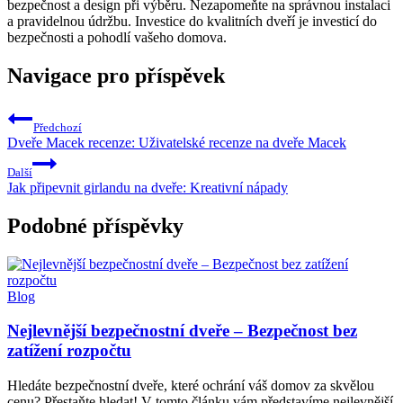
bezpečnost a design při výběru. Nezapomeňte na správnou instalaci
a pravidelnou údržbu. Investice do kvalitních dveří je investicí do
bezpečnosti a pohodlí vašeho domova.
Navigace pro příspěvek
Předchozí
Dveře Macek recenze: Uživatelské recenze na dveře Macek
Další
Jak připevnit girlandu na dveře: Kreativní nápady
Podobné příspěvky
Blog
Nejlevnější bezpečnostní dveře – Bezpečnost bez
zatížení rozpočtu
Hledáte bezpečnostní dveře, které ochrání váš domov za skvělou
cenu? Přestaňte hledat! V tomto článku vám představíme nejlevnější