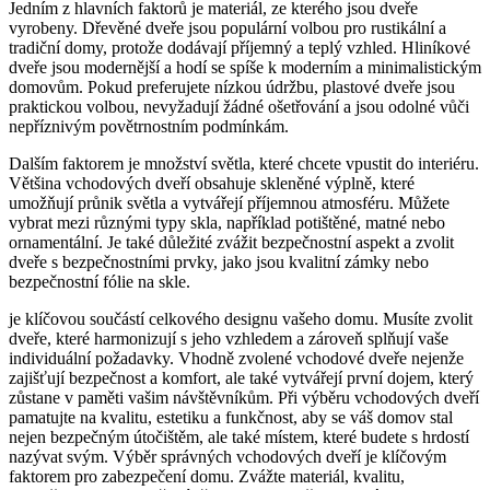
Jedním z hlavních faktorů je materiál, ze kterého jsou dveře
vyrobeny. Dřevěné dveře jsou populární volbou pro rustikální a
tradiční domy, protože dodávají příjemný a teplý vzhled. Hliníkové
dveře jsou modernější a hodí se spíše k moderním a minimalistickým
domovům. Pokud preferujete nízkou údržbu, plastové dveře jsou
praktickou volbou, nevyžadují žádné ošetřování a jsou odolné vůči
nepříznivým povětrnostním podmínkám.
Dalším faktorem je množství světla, které chcete vpustit do interiéru.
Většina vchodových dveří obsahuje skleněné výplně, které
umožňují průnik světla a vytvářejí příjemnou atmosféru. Můžete
vybrat mezi různými typy skla, například potištěné, matné nebo
ornamentální. Je také důležité zvážit bezpečnostní aspekt a zvolit
dveře s bezpečnostními prvky, jako jsou kvalitní zámky nebo
bezpečnostní fólie na skle.
je klíčovou součástí celkového designu vašeho domu. Musíte zvolit
dveře, které harmonizují s jeho vzhledem a zároveň splňují vaše
individuální požadavky. Vhodně zvolené vchodové dveře nejenže
zajišťují bezpečnost a komfort, ale také vytvářejí první dojem, který
zůstane v paměti vašim návštěvníkům. Při výběru vchodových dveří
pamatujte na kvalitu, estetiku a funkčnost, aby se váš domov stal
nejen bezpečným útočištěm, ale také místem, které budete s hrdostí
nazývat svým. Výběr správných vchodových dveří je klíčovým
faktorem pro zabezpečení domu. Zvážte materiál, kvalitu,