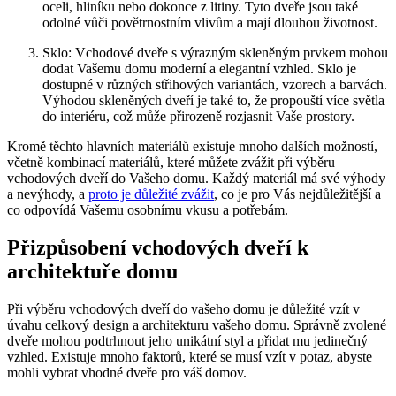
oceli, hliníku nebo dokonce z litiny. Tyto dveře jsou také
odolné vůči povětrnostním vlivům a mají dlouhou životnost.
Sklo: Vchodové dveře s výrazným skleněným prvkem mohou
dodat Vašemu domu moderní a elegantní vzhled. Sklo je
dostupné v různých střihových variantách, vzorech a barvách.
Výhodou skleněných dveří je také to, že propouští více světla
do interiéru, což může přirozeně rozjasnit Vaše prostory.
Kromě těchto hlavních materiálů existuje mnoho dalších možností,
včetně kombinací materiálů, které můžete zvážit při výběru
vchodových dveří do Vašeho domu. Každý materiál má své výhody
a nevýhody, a
proto je důležité zvážit
, co je pro Vás nejdůležitější a
co odpovídá Vašemu osobnímu vkusu a potřebám.
Přizpůsobení vchodových dveří k
architektuře domu
Při výběru vchodových dveří do vašeho domu je důležité vzít v
úvahu celkový design a architekturu vašeho domu. Správně zvolené
dveře mohou podtrhnout jeho unikátní styl a přidat mu jedinečný
vzhled. Existuje mnoho faktorů, které se musí vzít v potaz, abyste
mohli vybrat vhodné dveře pro váš domov.