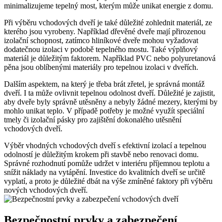
minimalizujeme tepelný most, kterým může unikat energie z domu.
Při výběru vchodových dveří je také důležité zohlednit materiál, ze
kterého jsou vyrobeny. Například dřevěné dveře mají přirozenou
izolační schopnost, zatímco hliníkové dveře mohou vyžadovat
dodatečnou izolaci v podobě tepelného mostu. Také výplňový
materiál je důležitým faktorem. Například PVC nebo polyuretanová
pěna jsou oblíbenými materiály pro tepelnou izolaci v dveřích.
Dalším aspektem, na který je třeba brát zřetel, je správná montáž
dveří. I ta může ovlivnit tepelnou odolnost dveří. Důležité je zajistit,
aby dveře byly správně utěsněny a nebyly žádné mezery, kterými by
mohlo unikat teplo. V případě potřeby je možné využít speciální
tmely či izolační pásky pro zajištění dokonalého utěsnění
vchodových dveří.
Výběr vhodných vchodových dveří s efektivní izolací a tepelnou
odolností je důležitým krokem při stavbě nebo renovaci domu.
Správné rozhodnutí pomůže udržet v interiéru příjemnou teplotu a
snížit náklady na vytápění. Investice do kvalitních dveří se určitě
vyplatí, a proto je důležité dbát na výše zmíněné faktory při výběru
nových vchodových dveří.
Bezpečnostní prvky a zabezpečení