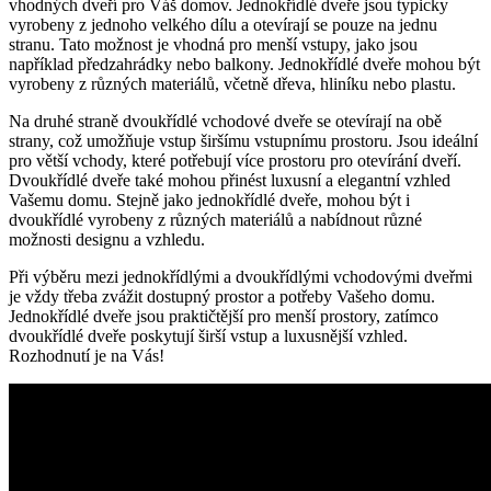
vhodných dveří pro Váš domov. Jednokřídlé dveře jsou typicky
vyrobeny z jednoho velkého dílu a otevírají se pouze na jednu
stranu. Tato možnost je vhodná pro menší vstupy, jako jsou
například předzahrádky nebo balkony. Jednokřídlé dveře mohou být
vyrobeny z různých materiálů, včetně dřeva, hliníku nebo plastu.
Na druhé straně dvoukřídlé vchodové dveře se otevírají na obě
strany, což umožňuje vstup širšímu vstupnímu prostoru. Jsou ideální
pro větší vchody, které potřebují více prostoru pro otevírání dveří.
Dvoukřídlé dveře také mohou přinést luxusní a elegantní vzhled
Vašemu domu. Stejně jako jednokřídlé dveře, mohou být i
dvoukřídlé vyrobeny z různých materiálů a nabídnout různé
možnosti designu a vzhledu.
Při výběru mezi jednokřídlými a dvoukřídlými vchodovými dveřmi
je vždy třeba zvážit dostupný prostor a potřeby Vašeho domu.
Jednokřídlé dveře jsou praktičtější pro menší prostory, zatímco
dvoukřídlé dveře poskytují širší vstup a luxusnější vzhled.
Rozhodnutí je na Vás!