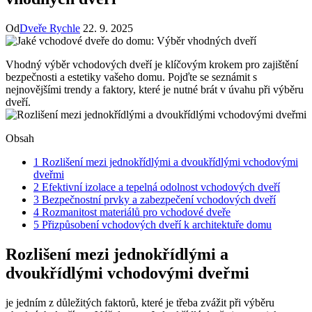
Od
Dveře Rychle
22. 9. 2025
Vhodný výběr vchodových dveří je klíčovým krokem pro zajištění
bezpečnosti a estetiky vašeho domu. Pojďte se seznámit s
nejnovějšími trendy a faktory, které je nutné brát v úvahu při výběru
dveří.
Obsah
1
Rozlišení mezi jednokřídlými a dvoukřídlými vchodovými
dveřmi
2
Efektivní izolace a tepelná odolnost vchodových dveří
3
Bezpečnostní prvky a zabezpečení vchodových dveří
4
Rozmanitost materiálů pro vchodové dveře
5
Přizpůsobení vchodových dveří k architektuře domu
Rozlišení mezi jednokřídlými a
dvoukřídlými vchodovými dveřmi
je jedním z důležitých faktorů, které je třeba zvážit při výběru