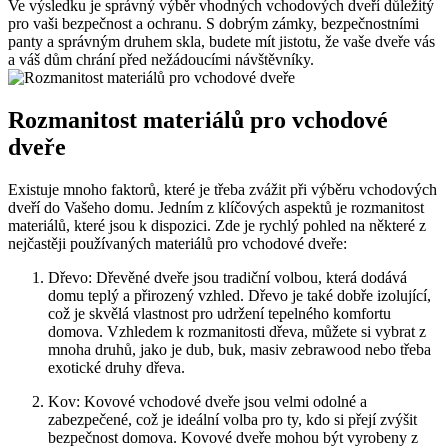
Ve výsledku je správný výběr vhodných vchodových dveří důležitý
pro vaši bezpečnost a ochranu. S dobrým zámky, bezpečnostními
panty a správným druhem skla, budete mít jistotu, že vaše dveře vás
a váš dům chrání před nežádoucími návštěvníky.
Rozmanitost materiálů pro vchodové
dveře
Existuje mnoho faktorů, které je třeba zvážit při výběru vchodových
dveří do Vašeho domu. Jedním z klíčových aspektů je rozmanitost
materiálů, které jsou k dispozici. Zde je rychlý pohled na některé z
nejčastěji používaných materiálů pro vchodové dveře:
Dřevo: Dřevěné dveře jsou tradiční volbou, která dodává
domu teplý a přirozený vzhled. Dřevo je také dobře izolující,
což je skvělá vlastnost pro udržení tepelného komfortu
domova. Vzhledem k rozmanitosti dřeva, můžete si vybrat z
mnoha druhů, jako je dub, buk, masiv zebrawood nebo třeba
exotické druhy dřeva.
Kov: Kovové vchodové dveře jsou velmi odolné a
zabezpečené, což je ideální volba pro ty, kdo si přejí zvýšit
bezpečnost domova. Kovové dveře mohou být vyrobeny z