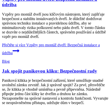
údržba
Vzpěry pro montáž dveří jsou klíčovým nástrojem, který zajišťuje
bezpečnost a stabilitu instalovaných dveří. Je důležité dodržovat
správnou techniku instalace a pravidelnou údržbu, aby se
minimalizovaly rizika poškození nebo pádu dveří. V tomto článku
se dozvíte o nejdůležitějších částech, správném používání a údržbě
vzpěr pro montáž dveří.
Přečtěte si více
Vzpěry pro montáž dveří: Bezpečná instalace a
údržba
Blog
Jak spojit panikovou kliku: Bezpečnostní rady
Paniková klikka je bezpečnostní zařízení, které umožňuje snadné
uvolnění zámku zevnitř. Jak ji správně spojit? Za prvé, přesvědčte
se, že klikka je vhodně umístěna a pevně připevněna. Následně
připojte jednu část kliky ke dveřím a druhou ke zámku.
Nezapomeňte na správné nastavení a kontrolu funkčnosti. Vyvarujte
se neoprávněnému přístupu, udržujte dům v bezpečí.