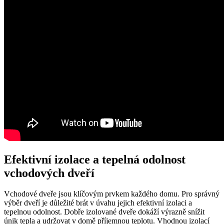
Efektivní izolace a tepelná odolnost
vchodových dveří
Vchodové dveře jsou klíčovým prvkem každého domu. Pro správný
výběr dveří je důležité brát v úvahu jejich efektivní izolaci a
tepelnou odolnost. Dobře izolované dveře dokáží výrazně snížit
únik tepla a udržovat v domě příjemnou teplotu. Vhodnou izolací