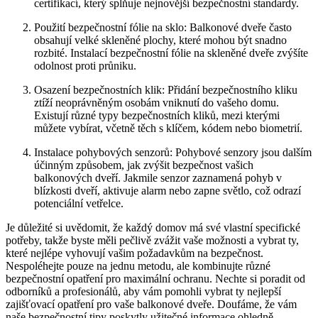
certifikací, který splňuje nejnovější bezpečnostní standardy.
Použití bezpečnostní fólie na sklo: Balkonové dveře často
obsahují velké skleněné plochy, které mohou být snadno
rozbité. Instalací bezpečnostní fólie na skleněné dveře zvýšíte
odolnost proti průniku.
Osazení bezpečnostních klik: Přidání bezpečnostního kliku
ztíží neoprávněným osobám vniknutí do vašeho domu.
Existují různé typy bezpečnostních kliků, mezi kterými
můžete vybírat, včetně těch s klíčem, kódem nebo biometrií.
Instalace pohybových senzorů: Pohybové senzory jsou dalším
účinným způsobem, jak zvýšit bezpečnost vašich
balkonových dveří. Jakmile senzor zaznamená pohyb v
blízkosti dveří, aktivuje alarm nebo zapne světlo, což odrazí
potenciální vetřelce.
Je důležité si uvědomit, že každý domov má své vlastní specifické
potřeby, takže byste měli pečlivě zvážit vaše možnosti a vybrat ty,
které nejlépe vyhovují vašim požadavkům na bezpečnost.
Nespoléhejte pouze na jednu metodu, ale kombinujte různé
bezpečnostní opatření pro maximální ochranu. Nechte si poradit od
odborníků a profesionálů, aby vám pomohli vybrat ty nejlepší
zajišťovací opatření pro vaše balkonové dveře. Doufáme, že vám
naše bezpečnostní tipy poskytly užitečné informace ohledně