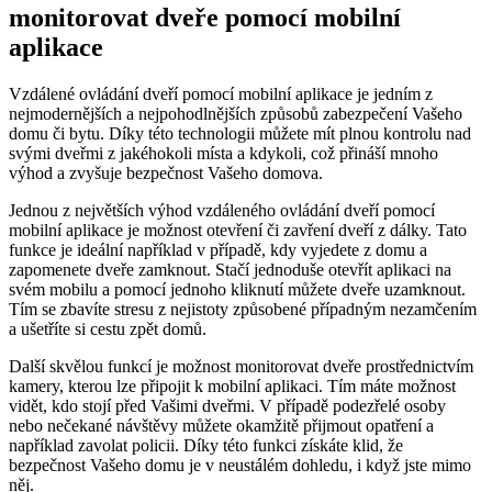
monitorovat dveře pomocí mobilní
aplikace
Vzdálené ovládání dveří pomocí mobilní aplikace je jedním z
nejmodernějších a nejpohodlnějších způsobů zabezpečení Vašeho
domu či bytu. Díky této technologii můžete mít plnou kontrolu nad
svými dveřmi z jakéhokoli místa a kdykoli, což přináší mnoho
výhod a zvyšuje bezpečnost Vašeho domova.
Jednou z největších výhod vzdáleného ovládání dveří pomocí
mobilní aplikace je možnost otevření či zavření dveří z dálky. Tato
funkce je ideální například v případě, kdy vyjedete z domu a
zapomenete dveře zamknout. Stačí jednoduše otevřít aplikaci na
svém mobilu a pomocí jednoho kliknutí můžete dveře uzamknout.
Tím se zbavíte stresu z nejistoty způsobené případným nezamčením
a ušetříte si cestu zpět domů.
Další skvělou funkcí je možnost monitorovat dveře prostřednictvím
kamery, kterou lze připojit k mobilní aplikaci. Tím máte možnost
vidět, kdo stojí před Vašimi dveřmi. V případě podezřelé osoby
nebo nečekané návštěvy můžete okamžitě přijmout opatření a
například zavolat policii. Díky této funkci získáte klid, že
bezpečnost Vašeho domu je v neustálém dohledu, i když jste mimo
něj.