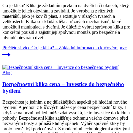
Co je klika? Klika je základním prvkem na dveřích či oknech, který
umožňuje jejich otevírání a zavírání. Je vyrobena z různých
materiálů, jako je kov či plast, a existuje v různých tvarech a
velikostech. Klika se skládá z těla a různých mechanismů, které
umožňují manipulaci s dveřmi. Je důležité vybrat správnou kliku pro
konkrétní použití a zajistit její správnou montáž pro bezpečné a
plynulé otevírání dveří.
Přečtěte si více
Co je klika? – Základní informace o klíčovém prvc
Blog
Bezpečnostní klika cena – Investice do bezpečného
bydlení
Bezpečnost je jedním z nejdůležitějších aspektů při hledání nového
bydlení. A jednou z klíčových otázek je cena bezpečnostní kliky. I
když se na první pohled může zdát vysoká, je to investice do klidu a
pohody. Bezpečnostní klika zajišťuje ochranu vašeho domova před
nezvanými hosty a přináší klidný spánek. Výběr správné kliky by
proto neměl být podceňován. S moderními technologiemi a různými