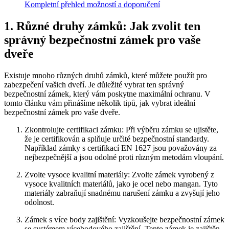
Kompletní přehled možností a doporučení
1. Různé druhy zámků: Jak zvolit ten
správný bezpečnostní zámek pro vaše
dveře
Existuje mnoho různých druhů zámků, které můžete použít pro
zabezpečení vašich dveří. Je důležité vybrat ten správný
bezpečnostní zámek, který vám poskytne maximální ochranu. V
tomto článku vám přinášíme několik tipů, jak vybrat ideální
bezpečnostní zámek pro vaše dveře.
Zkontrolujte certifikaci zámku: Při výběru zámku se ujistěte,
že je certifikován a splňuje určité bezpečnostní standardy.
Například zámky s certifikací EN 1627 jsou považovány za
nejbezpečnější a jsou odolné proti různým metodám vloupání.
Zvolte vysoce kvalitní materiály: Zvolte zámek vyrobený z
vysoce kvalitních materiálů, jako je ocel nebo mangan. Tyto
materiály zabraňují snadnému narušení zámku a zvyšují jeho
odolnost.
Zámek s více body zajištění: Vyzkoušejte bezpečnostní zámek
se systémem vícebodového zajištění. Tento zámek je zajištěn