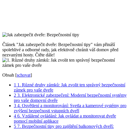
Článek "Jak zabezpečit dveře: Bezpečnostní tipy" vám přináší
spolehlivé a odborné rady, jak efektivně chránit váš domov před
nezvanými hosty. Čtěte dále!
Obsah
[
schovat
]
1
1. Různé druhy zámků: Jak zvolit ten správný bezpečnostní
zámek pro vaše dveře
2
3. Elektronické zabezpečení: Moderní bezpečnostní systémy
pro vaše domovní dveře
3
4. Osvětlení a monitorování: Svetla a kamerové systémy pro
zvýšení bezpečnosti vstupních dveří
4
6. Vzdálené ovládání: Jak ovládat a monitorovat dveře
pomocí mobilní aplikace
5
7. Bezpečnostní tipy pro zajištění balkonových dveří: