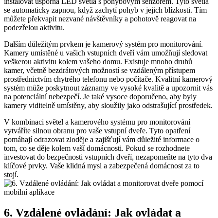
instalovat úsporná LED světla s pohybovým senzorem. Tyto světla
se automaticky zapnou, když zachytí pohyb v jejich blízkosti. Tím
můžete překvapit nezvané návštěvníky a pohotově reagovat na
podezřelou aktivitu.
Dalším důležitým prvkem je kamerový systém pro monitorování.
Kamery umístěné u vašich vstupních dveří vám umožňují sledovat
veškerou aktivitu kolem vašeho domu. Existuje mnoho druhů
kamer, včetně bezdrátových možností se vzdáleným přístupem
prostřednictvím chytrého telefonu nebo počítače. Kvalitní kamerový
systém může poskytnout záznamy ve vysoké kvalitě a upozornit vás
na potenciální nebezpečí. Je také vysoce doporučeno, aby byly
kamery viditelně umístěny, aby sloužily jako odstrašující prostředek.
V kombinaci světel a kamerového systému pro monitorování
vytváříte silnou obranu pro vaše vstupní dveře. Tyto opatření
pomáhají odrazovat zloděje a zajišťují vám důležité informace o
tom, co se děje kolem vaší domácnosti. Pokud se rozhodnete
investovat do bezpečnosti vstupních dveří, nezapomeňte na tyto dva
klíčové prvky. Vaše klidná mysl a zabezpečená domácnost za to
stojí.
6. Vzdálené ovládání: Jak ovládat a