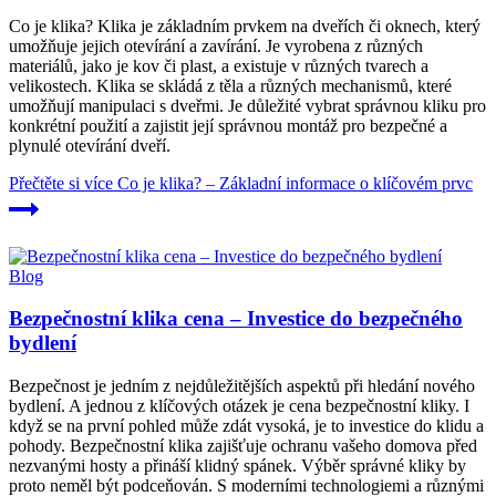
Co je klika? Klika je základním prvkem na dveřích či oknech, který
umožňuje jejich otevírání a zavírání. Je vyrobena z různých
materiálů, jako je kov či plast, a existuje v různých tvarech a
velikostech. Klika se skládá z těla a různých mechanismů, které
umožňují manipulaci s dveřmi. Je důležité vybrat správnou kliku pro
konkrétní použití a zajistit její správnou montáž pro bezpečné a
plynulé otevírání dveří.
Přečtěte si více
Co je klika? – Základní informace o klíčovém prvc
Blog
Bezpečnostní klika cena – Investice do bezpečného
bydlení
Bezpečnost je jedním z nejdůležitějších aspektů při hledání nového
bydlení. A jednou z klíčových otázek je cena bezpečnostní kliky. I
když se na první pohled může zdát vysoká, je to investice do klidu a
pohody. Bezpečnostní klika zajišťuje ochranu vašeho domova před
nezvanými hosty a přináší klidný spánek. Výběr správné kliky by
proto neměl být podceňován. S moderními technologiemi a různými