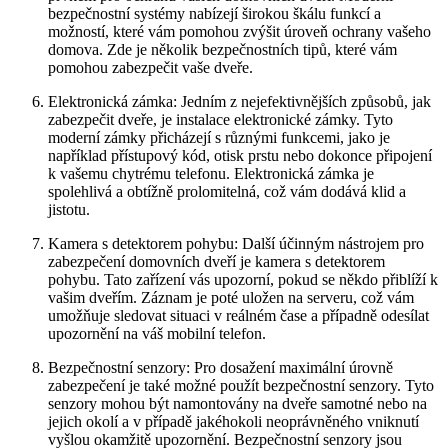
bezpečnostní systémy nabízejí širokou škálu funkcí a
možností, které vám pomohou zvýšit úroveň ochrany vašeho
domova. Zde je několik bezpečnostních tipů, které vám
pomohou zabezpečit vaše dveře.
Elektronická zámka: Jedním z nejefektivnějších způsobů, jak
zabezpečit dveře, je instalace elektronické zámky. Tyto
moderní zámky přicházejí s různými funkcemi, jako je
například přístupový kód, otisk prstu nebo dokonce připojení
k vašemu chytrému telefonu. Elektronická zámka je
spolehlivá a obtížně prolomitelná, což vám dodává klid a
jistotu.
Kamera s detektorem pohybu: Další účinným nástrojem pro
zabezpečení domovních dveří je kamera s detektorem
pohybu. Tato zařízení vás upozorní, pokud se někdo přiblíží k
vašim dveřím. Záznam je poté uložen na serveru, což vám
umožňuje sledovat situaci v reálném čase a případně odesílat
upozornění na váš mobilní telefon.
Bezpečnostní senzory: Pro dosažení maximální úrovně
zabezpečení je také možné použít bezpečnostní senzory. Tyto
senzory mohou být namontovány na dveře samotné nebo na
jejich okolí a v případě jakéhokoli neoprávněného vniknutí
vyšlou okamžitě upozornění. Bezpečnostní senzory jsou