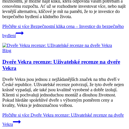
možnostmi, je možné najít kliku, která odpovídá vašim potřebám a
cenovému rozpočtu. Ať už se rozhodnete investovat více, nebo najít
levnější alternativu, klíčové je mít na paměti, že to je investice do
bezpečného bydlení a klidného života.
Přečtěte si více
Bezpečnostní klika cena – Investice do bezpečného
bydlení
Blog
Dveře Vekra recenze: Uživatelské recenze na dveře
Vekra
Dveře Vekra jsou jednou z nejžádanějších značek na trhu dveří v
České republice. Uživatelské recenze potvrzují, že tyto dveře nejen
krásně vypadají, ale také jsou kvalitně vyrobené a dobře izolují.
Klienti si pochvaluji jednoduchou montáž a dlouhou životnost.
Pokud hledáte spolehlivé dveře s výborným poměrem ceny a
kvality, Vekra je jednoznačnou volbou.
Přečtěte si více
Dveře Vekra recenze: Uživatelské recenze na dveře
Vekra