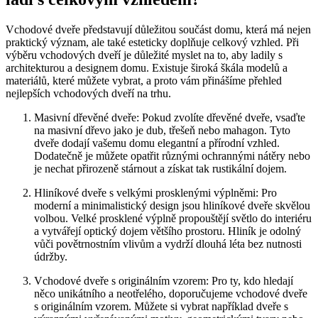
Vchodové dveře představují důležitou součást domu, která má nejen
praktický ⁤význam, ale také esteticky doplňuje celkový vzhled. Při
výběru vchodových dveří je důležité myslet na to,⁢ aby ladily s ​
architekturou a designem domu.‍ Existuje⁤ široká škála modelů a
materiálů, které můžete vybrat, a proto vám přinášíme přehled
⁤nejlepších vchodových dveří na trhu.
Masivní dřevěné dveře: Pokud zvolíte dřevěné dveře, vsaďte
na masivní dřevo jako​ je dub, třešeň nebo mahagon. Tyto​
dveře dodají⁣ vašemu ‌domu elegantní a přírodní vzhled.
Dodatečně je můžete​ opatřit různými ochrannými nátěry nebo⁣
je nechat přirozeně stárnout a získat tak rustikální dojem.
Hliníkové dveře⁤ s⁢ velkými prosklenými výplněmi: Pro
moderní ⁢a minimalistický design jsou hliníkové dveře​ skvělou​
volbou. Velké prosklené výplně propouštějí světlo​ do interiéru
a vytvářejí optický dojem většího prostoru. Hliník je odolný
vůči povětrnostním vlivům a vydrží dlouhá léta bez nutnosti
údržby.
Vchodové ​dveře⁢ s originálním vzorem: Pro ty, kdo hledají
něco unikátního a ⁣neotřelého, doporučujeme vchodové dveře
s originálním vzorem. Můžete ‍si vybrat například dveře s