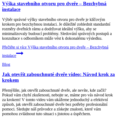
Výška stavebního otvoru pro dveře – Bezchybná
instalace
Výběr správné výšky stavebního otvoru pro dveře je klíčovým
krokem pro bezchybnou instalaci. Je důležité zohlednit standardní
rozměry dveřních rámu a dodržovat ideální výšku, aby se
minimalizovaly budoucí problémy. Sledování správných postupů a
konzultace s odborníkem může vést k dokonalému výsledku.
Přečtěte si více
Výška stavebního otvoru pro dveře – Bezchybná
instalace
Blog
Jak otevřít zabouchnuté dveře video: Návod krok za
krokem
Přemýšlíte, jak otevřít zabouchnuté dveře, ale nevíte, kde začít?
Pokud vám chybí zkušenosti, nebojte se, máme pro vás návod krok
za krokem! V tomto videu vám ukážeme jednoduchý a efektivní
způsob, jak otevřít zabouchnuté dveře bez potřeby profesionální
pomoci. Sledujte náš průvodce a získejte znalosti, které vám
pomohou zvládnout tuto situaci s jistotou a úspěchem.