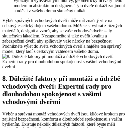
výraznými vyřezávanými motivy, geometrickými ‌tvary ⁣nebo
moderním abstraktním designem.⁤ Tyto dveře dokáží zaujmout
a​ udělat ​z vašeho domu ‍skutečný unikát.
Výběr ‍správných vchodových dveří může mít značný vliv na
celkový estetický dojem vašeho domu. Můžete ​si vybrat z různých
materiálů, designů‌ a vzorů, aby se vaše vchodové dveře staly
skutečným‍ lákadlem.‌ Nezapomeňte si​ také ověřit kvalitu​ a
zabezpečení dveří, aby splňovaly vaše ‌nároky‌ na bezpečnost.
Podnikněte výlet do světa vchodových dveří a najděte ten⁢ správný
model, který ladí s celkovým vzhledem vašeho domu.
8. Důležité faktory při montáži a údržbě‌
vchodových dveří: Expertní rady pro
dlouhodobou spokojenost s vašimi
vchodovými dveřmi
Výběr a správná montáž vchodových ⁤dveří jsou ​klíčové krokem pro
⁢zajištění bezpečnosti, komfortu a dlouhodobé spokojenosti ⁣s vaším
bydlením. Existuje několik důležitých faktorů, které byste⁤ měli