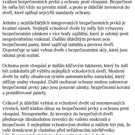
zvážení bezpečnostních prvků a ochrany proti ⁣vloupání. Bezpečnost
by‍ měla být vždy ‍na ​prvním místě,⁤ a proto je důležité investovat do
dveří, které splňují nejvyšší standardy ⁢ochrany.
Jedním‌ z nejdůležitějších integrovaných bezpečnostních prvků je
‌kvalitní zámek. ⁢Nejlepší vchodové dveře by měly být vybaveny
bezpečnostním zámkem ⁢s více body zajištění, který je odolný proti
neoprávněnému vniknutí. Dalším důležitým prvkem jsou
bezpečnostní panty,​ které zajišťují ⁤stabilitu a pevnost dveří.
Doporučuje se⁣ také ⁤vybrat dveře s ⁤bezpečnostními skly, která jsou
odolná proti rozbití.
Ochrana proti​ vloupání je dalším klíčovým faktorem, který by měl
být⁤ zohledněn ⁣při výběru nejlepších vchodových ⁤dveří. Moderní⁣
dveře‍ by měly obsahovat​ systém automatického ​zamykání, který
ztěžuje snahu vloupání. Další možnosti ochrany​ mohou zahrnovat
⁤bezpečnostní prvky jako jsou posuvné zámky, ‌bezpečnostní kování
a protiděrované panely.
Celkově je důležité ​vybírat si vchodové dveře od renomovaných⁤
výrobců, kteří kladou důraz na‍ bezpečnostní prvky a ochranu proti
vloupání. ‍Nezapomeňte,‍ že investice do bezpečných dveří
představuje dlouhodobou⁢ investici do vašeho soukromí a⁣
bezpečnosti.⁢ S ‌nejlepšími vchodovými dveřmi si můžete být jisti, že
vaše ⁢domácnost je chráněna před nežádoucími ‍návštěvníky.