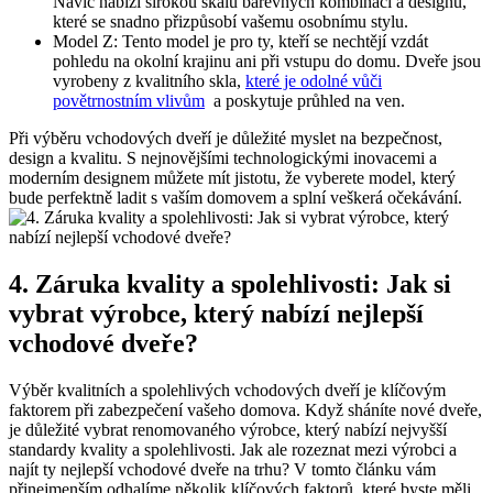
Navíc nabízí širokou škálu barevných kombinací a designů,
které​ se snadno ⁢přizpůsobí vašemu osobnímu stylu.
Model Z: Tento model ‌je pro ty, kteří⁤ se ‌nechtějí vzdát⁣
pohledu ⁣na okolní‌ krajinu ani při vstupu do ​domu. Dveře‌ jsou
vyrobeny z kvalitního skla,
které je ⁣odolné⁣ vůči
povětrnostním vlivům
‌ a poskytuje průhled na ven.
Při výběru⁣ vchodových‌ dveří je důležité myslet na bezpečnost,
design a kvalitu. ⁣S nejnovějšími technologickými inovacemi a
moderním⁣ designem‍ můžete mít⁤ jistotu, že vyberete model, který⁤
bude perfektně ladit s vaším domovem ⁣a splní veškerá očekávání.
4. Záruka kvality a⁣ spolehlivosti: ⁤Jak si
vybrat výrobce, který nabízí nejlepší
⁣vchodové‍ dveře?
Výběr kvalitních a spolehlivých vchodových⁢ dveří ⁤je klíčovým⁣
faktorem⁣ při zabezpečení vašeho domova. Když sháníte nové ⁣dveře,​
je důležité vybrat renomovaného výrobce, který⁢ nabízí nejvyšší
standardy⁣ kvality a spolehlivosti. Jak ale rozeznat⁣ mezi výrobci a
najít ⁤ty nejlepší vchodové dveře na ‍trhu? V tomto článku vám‍
přinejmenším odhalíme několik klíčových faktorů, které ‌byste měli