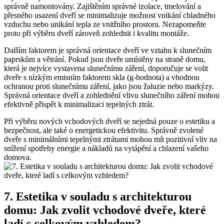
správně namontovány. Zajištěním správné izolace, tmelování a
přesného‌ usazení dveří se minimalizuje možnost vnikání chladného
vzduchu nebo unikání tepla⁢ ze vnitřního prostoru. Nezapomeňte
proto při výběru⁣ dveří zároveň zohlednit i kvalitu montáže.
Dalším faktorem je ⁤správná orientace dveří ve vztahu k ⁣slunečním
paprskům‌ a ⁢větrání. Pokud jsou dveře umístěny na ‌straně domu,
která je nejvíce​ vystavena slunečnímu záření, doporučuje se‌ volit
dveře s ⁤nízkým emisním faktorem skla (g-hodnota) a‌ vhodnou
ochranou proti slunečnímu záření, jako jsou žaluzie nebo markýzy.
Správná orientace dveří a zohlednění vlivu slunečního záření mohou⁣
efektivně přispět k minimalizaci tepelných ztrát.
Při výběru nových ⁢vchodových dveří ⁢se nejedná pouze o estetiku a
⁢bezpečnost, ale‌ také o energetickou efektivitu. Správně zvolené
dveře s minimálními tepelnými ztrátami mohou mít pozitivní vliv na
snížení spotřeby energie a ⁤nákladů na vytápění a chlazení vašeho
domova.
7. Estetika v‌ souladu ⁤s architekturou
domu: Jak zvolit vchodové dveře, které
ladí ⁢s celkovým vzhledem?