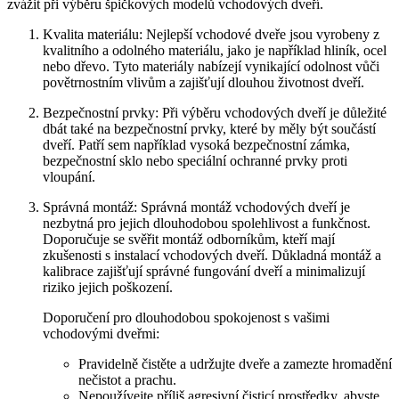
zvážit při výběru ​špičkových modelů vchodových dveří.
Kvalita ⁣materiálu: Nejlepší vchodové dveře jsou vyrobeny z
kvalitního a odolného materiálu, jako je například hliník, ocel
nebo dřevo. Tyto⁤ materiály nabízejí vynikající odolnost⁤ vůči
povětrnostním vlivům a zajišťují dlouhou životnost dveří.
Bezpečnostní ⁣prvky: Při výběru vchodových dveří je důležité
dbát⁤ také⁤ na bezpečnostní prvky,‍ které ‍by měly‍ být součástí
dveří. Patří sem například vysoká bezpečnostní zámka,
bezpečnostní sklo nebo speciální ochranné prvky proti
vloupání.
Správná montáž: Správná montáž vchodových dveří je
nezbytná pro jejich dlouhodobou spolehlivost a⁣ funkčnost.
Doporučuje se svěřit montáž odborníkům, ⁢kteří mají
zkušenosti ‍s instalací vchodových dveří. Důkladná montáž‍ a
kalibrace zajišťují správné fungování dveří a minimalizují
riziko jejich ‌poškození.
Doporučení pro dlouhodobou spokojenost s‌ vašimi
vchodovými‍ dveřmi:
Pravidelně čistěte a udržujte dveře ‍a zamezte hromadění
nečistot a prachu.
Nepoužívejte příliš agresivní čisticí prostředky, abyste