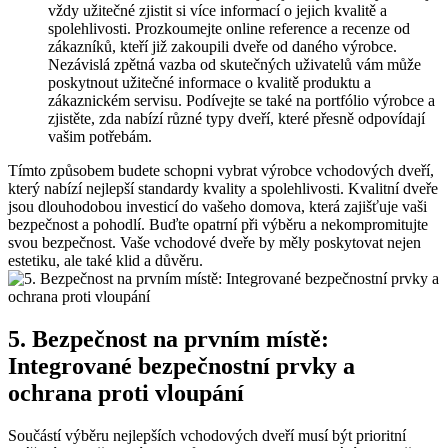
‌vždy užitečné zjistit si více​ informací o jejich kvalitě a
spolehlivosti. Prozkoumejte online reference ‍a recenze od
zákazníků, kteří již⁣ zakoupili dveře od daného výrobce.
⁣Nezávislá zpětná vazba od skutečných uživatelů vám může
⁣poskytnout‌ užitečné informace o kvalitě produktu a
zákaznickém⁤ servisu. Podívejte se také​ na portfólio výrobce ⁢a
zjistěte, zda nabízí různé typy dveří, které ⁢přesně odpovídají
vašim ​potřebám.
Tímto způsobem budete schopni vybrat ⁤výrobce vchodových ‍dveří,
který nabízí nejlepší standardy kvality a spolehlivosti. Kvalitní ‌dveře
jsou dlouhodobou‌ investicí do vašeho domova, která ‍zajišťuje vaši
bezpečnost a pohodlí.​ Buďte opatrní ⁣při výběru a nekompromitujte
svou bezpečnost. Vaše ⁤vchodové dveře by​ měly ⁣poskytovat nejen
estetiku, ale ⁣také klid a⁢ důvěru.
5. Bezpečnost na​ prvním místě:
Integrované bezpečnostní​ prvky a
ochrana proti ⁢vloupání
Součástí výběru ⁢nejlepších vchodových dveří‍ musí být prioritní⁤