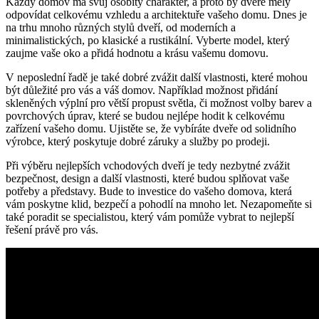
⁢Každý domov⁣ má svůj⁢ osobitý charakter, a ⁣proto⁣ by dveře ​měly
odpovídat celkovému vzhledu‌ a architektuře vašeho domu. Dnes je
na trhu mnoho různých stylů⁤ dveří, ⁣od moderních a
minimalistických, po klasické a rustikální.‌ Vyberte model, který
⁢zaujme vaše ⁢oko a přidá⁢ hodnotu a krásu ⁢vašemu domovu.
V neposlední řadě je také dobré zvážit další vlastnosti, ⁤které mohou
být důležité pro vás a váš domov. Například možnost přidání
skleněných výplní pro větší propust světla, či možnost volby barev a
povrchových úprav, které se budou nejlépe hodit k ⁣celkovému
zařízení vašeho domu. Ujistěte se, že vybíráte dveře od solidního ​
výrobce, který poskytuje dobré záruky a služby po prodeji.
Při výběru nejlepších vchodových dveří je tedy nezbytné zvážit ​
bezpečnost, design a další vlastnosti, které⁣ budou splňovat⁤ vaše
potřeby a představy. Bude to investice do vašeho ​domova, která
vám poskytne⁤ klid, bezpečí a‍ pohodlí na ‌mnoho let. Nezapomeňte si
také ⁤poradit se specialistou, který vám pomůže⁢ vybrat⁤ to nejlepší
řešení právě‍ pro vás.