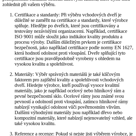
zohlednit při vašem výběru.
Certifikace a standardy: Při výběru vchodových dveří je
‌důležité se zaměřit na certifikace a standardy, které výrobce‍
splňuje. Hledějte po dveřích, které jsou certifikovány ⁤a‌
testovány ‍nezávislými organizacemi. Například, certifikace
ISO 9001 může sloužit⁤ jako indikátor‌ kvality produktu​ a
‍procesu výroby. Dalším důležitým prvkem je certifikace
bezpečnosti, jako ⁢například ​certifikace podle normy ​EN 1627,
která hodnotí odolnost proti vloupání. Dveře splňující tyto
certifikace jsou pravděpodobně vyrobeny ‌s ‌ohledem‍ na
vysokou kvalitu a spolehlivost.
Materiály: Výběr ‍správných materiálů je také klíčovým
⁢faktorem pro zajištění kvality a spolehlivosti vchodových
dveří. Hledejte výrobce, ​kteří používají vysoce kvalitní
materiály, jako je například ocelový nebo ⁤hliníkový rám a
pevné bezpečnostní ⁢sklo. Ocelové rámy jsou⁢ známé svou
pevností a odolností‍ proti⁣ vloupání, zatímco hliníkové rámy
nabízejí vynikající odolnost vůči povětrnostním vlivům.
Dalšími výhodnými‌ materiály jsou ⁤například dřevo nebo
⁤kompozitní⁤ materiály, které nabízejí nejenovatelný vzhled, ale‍
také vysokou kvalitu.
Reference a recenze:​ Pokud si ⁢nejste jisti‌ výběrem výrobce, je