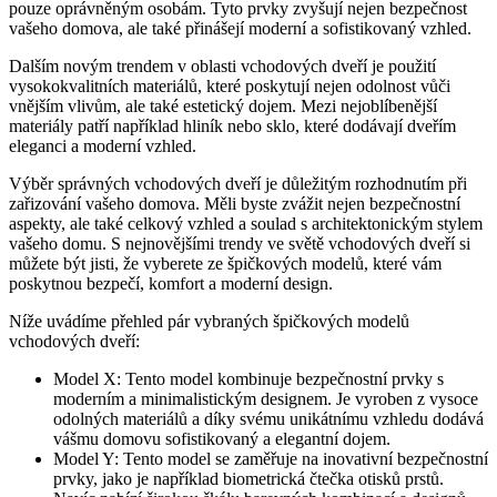
pouze‍ oprávněným osobám. ‍Tyto⁤ prvky zvyšují nejen bezpečnost
vašeho domova, ale také přinášejí moderní a sofistikovaný vzhled.
Dalším novým trendem ‌v oblasti ⁤vchodových dveří je použití
vysokokvalitních materiálů, ⁤které poskytují nejen odolnost vůči
vnějším vlivům, ale také estetický dojem. Mezi nejoblíbenější
materiály‍ patří například hliník‍ nebo sklo,‌ které dodávají dveřím
eleganci a moderní vzhled.
Výběr správných vchodových​ dveří je ​důležitým rozhodnutím při
zařizování vašeho domova.​ Měli byste zvážit nejen bezpečnostní
aspekty, ale také celkový vzhled​ a⁣ soulad s ⁢architektonickým stylem
vašeho domu. ⁤S nejnovějšími trendy ve světě vchodových⁢ dveří si
můžete být‌ jisti, že vyberete ze špičkových modelů, které vám
poskytnou bezpečí,‍ komfort a moderní‍ design.
Níže uvádíme‌ přehled pár vybraných ⁢špičkových ⁢modelů
vchodových dveří:
Model X: Tento model ‌kombinuje bezpečnostní prvky s
moderním a ​minimalistickým designem. Je ‍vyroben z ​vysoce
odolných materiálů a díky svému unikátnímu vzhledu dodává
vášmu ​domovu ‌sofistikovaný a elegantní dojem.
Model Y: Tento model se zaměřuje na ‌inovativní bezpečnostní⁢
prvky, jako‌ je například biometrická ⁤čtečka otisků ‌prstů.