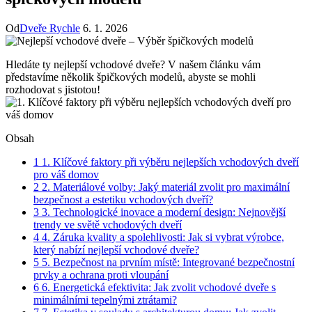
Od
Dveře Rychle
6. 1. 2026
Hledáte ty nejlepší vchodové ​dveře? V našem článku vám
představíme několik ⁤špičkových modelů, ⁤abyste se ‍mohli
rozhodovat s jistotou!
Obsah
1
1. Klíčové faktory při výběru nejlepších vchodových dveří
pro váš domov
2
2. Materiálové volby: Jaký materiál zvolit pro maximální
bezpečnost​ a estetiku vchodových⁢ dveří?
3
3. Technologické inovace a moderní design: Nejnovější
trendy ve světě vchodových dveří
4
4. Záruka kvality a⁣ spolehlivosti: ⁤Jak si vybrat výrobce,
který nabízí nejlepší ⁣vchodové‍ dveře?
5
5. Bezpečnost na​ prvním místě: Integrované bezpečnostní​
prvky a ochrana proti ⁢vloupání
6
6. Energetická efektivita:⁤ Jak zvolit vchodové dveře⁣ s
minimálními tepelnými ztrátami?