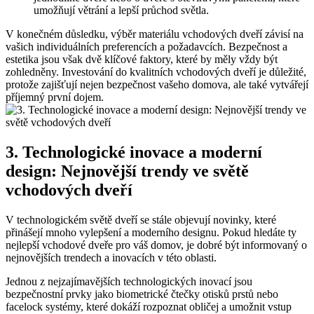
umožňují větrání a lepší průchod​ světla.
V konečném⁤ důsledku, výběr materiálu vchodových dveří závisí na
vašich individuálních preferencích a‍ požadavcích. Bezpečnost a
estetika jsou⁤ však dvě klíčové faktory, které by měly vždy být
zohledněny. Investování do kvalitních​ vchodových dveří⁢ je důležité,
protože ​zajišťují nejen bezpečnost vašeho domova, ale také vytvářejí
příjemný první dojem.
3. Technologické inovace a moderní
design: Nejnovější trendy ve světě
vchodových dveří
V technologickém světě dveří se ⁣stále objevují novinky, které​
přinášejí‍ mnoho ‌vylepšení a moderního designu. Pokud hledáte ty
nejlepší ‍vchodové⁣ dveře pro⁣ váš domov, je dobré být informovaný o
​nejnovějších trendech a inovacích v této ⁣oblasti.
Jednou z ⁤nejzajímavějších technologických inovací jsou
bezpečnostní prvky jako biometrické čtečky ⁤otisků prstů nebo
facelock systémy, které ‍dokáží rozpoznat obličej a umožnit vstup