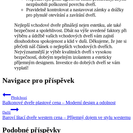
nezpůsobili poškození ‍povrchu dveří.
Pravidelně kontrolovat a nastavovat zámky a drážky
pro​ plynulé otevírání a zavírání dveří.
Nejlepší vchodové dveře přinášejí nejen estetiku, ale také
bezpečnost a⁢ spolehlivost. Dbát na výše uvedené faktory při
výběru ⁤a údržbě ‌vašich ⁢vchodových dveří vám zajistí
dlouhodobou⁣ spokojenost a​ klid v duši. Děkujeme, že jste si
přečetli náš článek o nejlepších vchodových dveřích.
Nejvýznamnější je výběr kvalitních dveří s vysokou
bezpečností, dobrým tepelným izolantem a esteticky
⁣příjemným designem. Investice do dobrých ‍dveří se vám
vyplatí!
Navigace pro příspěvek
Předchozí
Balkonové dveře plastové cena – Moderní design a odolnost
Další
Baroví lítací dveře western cena – Příjemný dojem ve stylu westernu
Podobné příspěvky