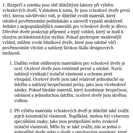
1. Bezpečí a estetika⁣ jsou obě ⁣důležitými faktory při výběru
vchodových ⁣dveří. Vzhledem ‌k tomu,‌ že jsou ‍vchodové⁢ dveře první
‌věcí, kterou návštěvníci vidí, je důležité‌ zvolit materiál, který
⁤odolává povětrnostním podmínkám a zároveň⁣ vypadá atraktivně.
Jedním z ‍nejpopulárnějších‍ materiálů pro vchodové⁢ dveře je dřevo.
Dřevěné dveře poskytují příjemný a‌ teplý vzhled, který se hodí k ​
různým architektonickým stylům. Pokud preferujete modernější
vzhled, můžete zvolit ⁤hliníkové dveře, ⁤které jsou odolné vůči
povětrnostním⁢ vlivům a nabízejí širokou škálu designových ​
možností.
Dalším velmi ​oblíbeným materiálem⁣ pro vchodové dveře⁣ je
ocel. Ocelové dveře jsou extrémně pevné a odolné. ‌Navíc
nabízejí ​vynikající‌ izolační vlastnosti a ochranu ‍proti
vloupání. Ocelové dveře jsou‌ také relativně ⁤jednoduché na
údržbu a nabízejí bezpečnostní​ prvky, jako jsou vícebodové
‍zámky. Pokud hledáte materiál, ⁣který ​kombinuje bezpečnost,
odolnost a jednoduchou údržbu, ocelové dveře jsou skvělou
volbou.
Při výběru materiálu vchodových dveří je důležité také zvážit
jejich konstrukční⁤ vlastnosti. Například, mohou být vybaveny
⁣speciálními znaky, jako jsou protipožární nebo zvukově
izolační vlastnosti. Mělo by se také zvážit, zda ⁢se jedná o
jednodílné ⁣dveře nebo o‌ dveře s otevíravými panelemi, které