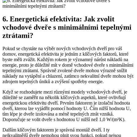
6. Energetická efektivita:⁤ Jak zvolit
vchodové dveře⁣ s minimálními tepelnými
ztrátami?
Pokud se chystáte na výběr nových vchodových dveří‍ pro váš
domov,‌ energetická efektivita je jedním ‍z klíčových faktorů,‍ které
byste měli zvážit. Každým⁤ rokem je⁣ významný nárůst ⁣nákladů na
energie, proto je důležité mít v domě vchodové dveře s minimálními
tepelnými ztrátami. Správně zvolené dveře ‌mohou ‌výrazně snížit
náklady na vytápění a chlazení, zatímco nekvalitní ‍dveře mohou ⁢být
zdrojem tepelných úniků a zvýšení spotřeby⁣ energie.
Když se rozhodujete mezi různými modely vchodových dveří, je
důležité se​ zaměřit na několik klíčových aspektů, které ovlivňují
energetickou efektivitu dveří. Prvním ​faktorem je izolační hodnota
‌dveří, kterou ⁣lze vyjádřit pomocí hodnoty U. Čím nižší ⁤hodnota U,
tím lépe je‍ dveře izolována a ‍méně ⁢tepelných ztrát ⁢vzniká.
Doporučuje⁤ se volit dveře s hodnotou U nižší⁤ než 1,0 W/(m²K).
Dalším klíčovým faktorem ‌je správná montáž ⁤dveří. ⁤I‍ ty
nejkvalitnější dveře nemohou ​plnit svou funkci, pokud nejsou ​