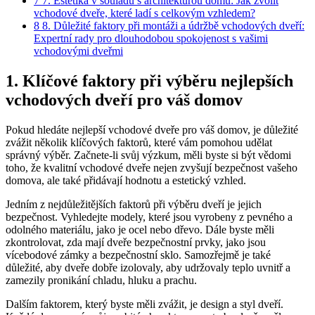
7
7. Estetika v‌ souladu ⁤s architekturou domu: Jak zvolit
vchodové dveře, které ladí ⁢s celkovým vzhledem?
8
8. Důležité faktory při montáži a údržbě‌ vchodových dveří:
Expertní rady pro dlouhodobou spokojenost s vašimi
vchodovými dveřmi
1. Klíčové faktory při výběru nejlepších
vchodových dveří pro váš domov
Pokud hledáte nejlepší vchodové dveře pro váš domov,⁤ je důležité
zvážit několik ​klíčových faktorů, které vám⁤ pomohou udělat
správný výběr. Začnete-li svůj výzkum, měli byste​ si být ​vědomi
toho, že kvalitní vchodové dveře nejen zvyšují bezpečnost⁢ vašeho
domova, ale také přidávají⁣ hodnotu a estetický vzhled.
Jedním z nejdůležitějších ⁣faktorů při výběru ⁤dveří je ⁢jejich
‌bezpečnost. Vyhledejte modely, které jsou ⁣vyrobeny z pevného a
odolného materiálu, jako je ocel nebo dřevo.‍ Dále byste měli
zkontrolovat, zda mají⁢ dveře bezpečnostní ⁢prvky, jako jsou
vícebodové zámky a bezpečnostní sklo. Samozřejmě je také
důležité,⁢ aby dveře dobře izolovaly, aby udržovaly teplo uvnitř a
zamezily pronikání ⁣chladu, hluku a prachu.
Dalším faktorem, který​ byste měli zvážit, je design a styl dveří.